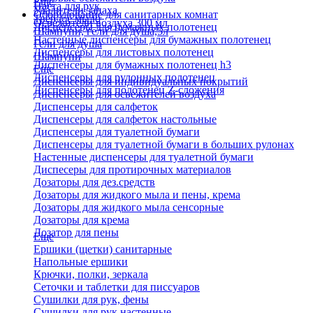
Еще
Паста для рук
Удалители запаха
Оборудование для санитарных комнат
Твердое мыло
Освежители воздуха 300 мл
Диспенсеры для бумажных полотенец
Шампуни, гели для душа,5л
Настенные диспенсеры для бумажных полотенец
Гели для душа
Диспенсеры для листовых полотенец
Шампуни
Диспенсеры для бумажных полотенец h3
Еще
Диспенсеры для рулонных полотенец
Диспенсеры для индивидуальных покрытий
Диспенсеры для полотенец Z-сложения
Диспенсеры для освежителей воздуха
Диспенсеры для салфеток
Диспенсеры для салфеток настольные
Диспенсеры для туалетной бумаги
Диспенсеры для туалетной бумаги в больших рулонах
Настенные диспенсеры для туалетной бумаги
Диспесеры для протирочных материалов
Дозаторы для дез.средств
Дозаторы для жидкого мыла и пены, крема
Дозаторы для жидкого мыла сенсорные
Дозаторы для крема
Дозатор для пены
Еще
Ершики (щетки) санитарные
Напольные ершики
Крючки, полки, зеркала
Сеточки и таблетки для писсуаров
Сушилки для рук, фены
Сушилки для рук настенные