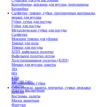
Сушилки для рук настенные
Контейнеры, корзины для мусора, пепельницы
Батарейки
Салфетки, тряпки, губки, протирочные материалы,
мешки для мусора
Губки, сетки для посуды
Губки для посуды
Металлические губки для посуды
Салфетки
Моющие тряпки для уборки
Тряпки для пола
Тряпки для посуды
ХПП, вафельное полотно
Вафельное полотно оптом
Холстопрошивное полотно (ХПП)
Мешки для мусора, пакеты
30л
60л
120л
Еще
160,180,240л
Меламиновые губки
Пакеты
Спец.одежда, защита, перчатки, сумки, рюкзаки
Пакеты фасовочные
Бахилы
Костюмы, халаты
Маски защитные
Фартуки