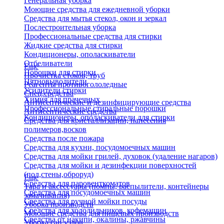
Генеральная уборка
Моющие средства для ежедневной уборки
Средства для мытья стекол, окон и зеркал
Послестроительная уборка
Профессиональные средства для стирки
Жидкие средства для стирки
Кондиционеры, ополаскиватели
Отбеливатели
Еще
Порошки для стирки
Прочистка стоков, труб
Пятновыводители
Реагенты противогололедные
Усилители стирки
Спец.средства
Химия для прачечных
Антисептические и дезинфицирующие средства
Профессиональные стиральные порошки
Антисептические средства
Кондиционеры, ополаскиватели для стирки
Средства для кристаллизации, нанесения
полимеров,восков
Средства после пожара
Средства для кухни, посудомоечных машин
Средства для мойки грилей, духовок (удаление нагаров)
Средства для мойки и дезинфекции поверхностей
(пол,стены,оброруд)
Еще
Средства для паровенткоматов
Тара и аксессуары (помпы, распылители, контейнеры
Средства для посудомоечных машин
замачивания)
Средства для ручной мойки посуды
Уборка производств
Средства для холодильников, кофемашин
Моющие средства для пищевых производств
Средства от накипи, окалины, ржавчины
Уборка сан.узлов