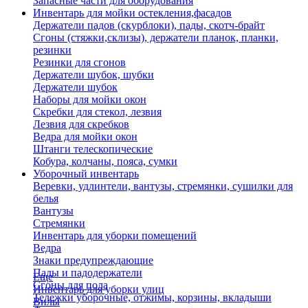
Запасные части для оборудования
Инвентарь для мойки остекления,фасадов
Держатели падов (скурблоки), пады, скотч-брайт
Сгоны (стяжки,склизы), держатели планок, планки,
резинки
Резинки для сгонов
Держатели шубок, шубки
Держатели шубок
Наборы для мойки окон
Скребки для стекол, лезвия
Лезвия для скребков
Ведра для мойки окон
Штанги телескопические
Кобура, колчаны, пояса, сумки
Уборочный инвентарь
Веревки, удлинтели, вантузы, стремянки, сушилки для
белья
Вантузы
Стремянки
Инвентарь для уборки помещений
Ведра
Знаки предупреждающие
Пады и падодержатели
Еще
Сгоны для пола
Инвентарь для уборки улиц
Тележки уборочные, отжимы, корзины, вкладыши
Вилы