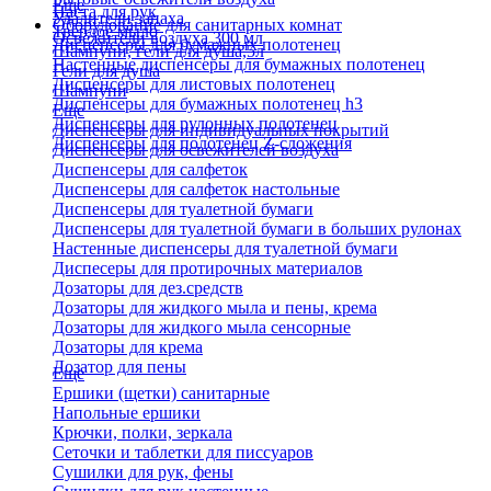
Еще
Паста для рук
Удалители запаха
Оборудование для санитарных комнат
Твердое мыло
Освежители воздуха 300 мл
Диспенсеры для бумажных полотенец
Шампуни, гели для душа,5л
Настенные диспенсеры для бумажных полотенец
Гели для душа
Диспенсеры для листовых полотенец
Шампуни
Диспенсеры для бумажных полотенец h3
Еще
Диспенсеры для рулонных полотенец
Диспенсеры для индивидуальных покрытий
Диспенсеры для полотенец Z-сложения
Диспенсеры для освежителей воздуха
Диспенсеры для салфеток
Диспенсеры для салфеток настольные
Диспенсеры для туалетной бумаги
Диспенсеры для туалетной бумаги в больших рулонах
Настенные диспенсеры для туалетной бумаги
Диспесеры для протирочных материалов
Дозаторы для дез.средств
Дозаторы для жидкого мыла и пены, крема
Дозаторы для жидкого мыла сенсорные
Дозаторы для крема
Дозатор для пены
Еще
Ершики (щетки) санитарные
Напольные ершики
Крючки, полки, зеркала
Сеточки и таблетки для писсуаров
Сушилки для рук, фены