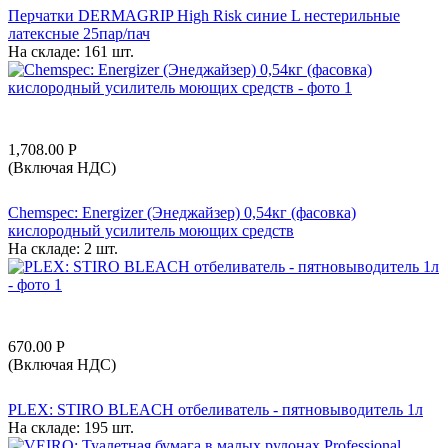
Перчатки DERMAGRIP High Risk синие L нестерильные
латексные 25пар/пач
На складе:
161 шт.
1,708.00
Р
(Включая НДС)
Chemspec: Energizer (Энеджайзер) 0,54кг (фасовка)
кислородный усилитель моющих средств
На складе:
2 шт.
670.00
Р
(Включая НДС)
PLEX: STIRO BLEACH отбеливатель - пятновыводитель 1л
На складе:
195 шт.