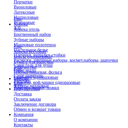
Перчатки
Виниловые
Латексные
Нитриловые
Еще
Резиновые
Хорека
Х/б
Хорека отель
Бритвенный набор
Зубные наборы
Махровые полотенца
Еще
Пастельное белье
Хорека ресторан
Плечики, вешалки-стойки
Боксы одноразовые
Расчески, швейные наборы, космет.наборы, шапочки
Бумага для выпечки
Саше гель для душа
Зубочистки
Еще
Саше мыло
Пленка пищевая, фольга
Саше шампунь
Скатерти одноразовые
Бренды
Тапочки
Стаканы, коф.чашки одноразовые
Блог
Халаты махровые
Тарелки, вилки, ложки
Покупателям
Доставка
Оплата заказа
Заключение договора
Обмен и возврат товара
Компания
О компании
Контакты