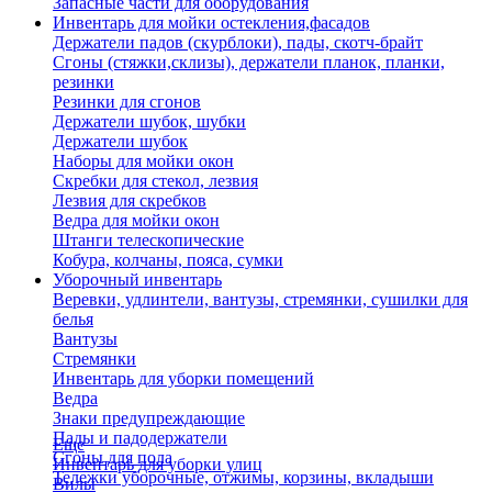
Запасные части для оборудования
Инвентарь для мойки остекления,фасадов
Держатели падов (скурблоки), пады, скотч-брайт
Сгоны (стяжки,склизы), держатели планок, планки,
резинки
Резинки для сгонов
Держатели шубок, шубки
Держатели шубок
Наборы для мойки окон
Скребки для стекол, лезвия
Лезвия для скребков
Ведра для мойки окон
Штанги телескопические
Кобура, колчаны, пояса, сумки
Уборочный инвентарь
Веревки, удлинтели, вантузы, стремянки, сушилки для
белья
Вантузы
Стремянки
Инвентарь для уборки помещений
Ведра
Знаки предупреждающие
Пады и падодержатели
Еще
Сгоны для пола
Инвентарь для уборки улиц
Тележки уборочные, отжимы, корзины, вкладыши
Вилы