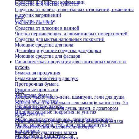
Средства для чистки кофемашин
Средства для чистки туалетов
Средства от налета, известковых отложений, ржавчины
и других загрязнений
Еще
Средства от запаха
Удаление плесени
Средства от плесени в ванной
Чистка нержавеющих, аллюминиевых поверхностей
Средства для мытья напольных покрытий
Моющие средства для пола
Дезинфицирующие средства для уборки
Моющие средства для фасадов
Гигиеническая продукция для санитарных комнат и
кухонь
Бумажная продукция
Бумажные полотенца для рук
Протирочная бумага
Рулонные простыни
Еще
Туалетная бумага
Жидкое мыло, мыло-пена, шампуни, гели для душа
Бумажные салфетки
Жидкое мыло (крем-мыло,гель-мыло)в канистрах, 5л
Гигиенические пакеты
Жидкое мыло, гель для душа, шамп. с дозатором
Индивидуальные покрытия на унитаз
Крем для рук
Еще
Мыло антибактериальное, дезинфицирующее
Освежители воздуха, удалители, блокаторы запаха
Мыло, мыло-пена, гель для душа, шампунь в
Автоматические освежители воздуха
картриджах
Блокаторы, удалители запаха
Мыло-пена в канистрах, 5л
Бытовые освежители воздуха