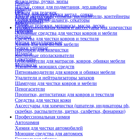
Флаундеры, ручки, мопы
Грабли
Щетки, совки для подметания, дер.швабры
Лопаты
Еще
Отжим для тележек
Метлы, веники, щетки метал., совки
Тара и аксессуары (помпы, распылители, контейнеры
Ручки для швабр
Опрыскиватели, шланги, секаторы
замачивания)
Мопы
Садовые тележки, мотокосы, масла, лески
Профессиональная химия и акссесуары для химчистки
Швабры
Черенки
Основные средства для чистки ковров и мебели
Веники
Средства для чистки ковров и текстиля
Щетки металлические
Химия для химчистки мебели
Совки уличные
Преспреи для химчистки
Шланги
Кислотные ополаскиватели
Секаторы
Отбеливатели для матрасов, ковров, обивки мебели
Мотокосы
Усилители моющих средств
Пятновыводители для ковров и обивки мебели
Удалители и нейтрализаторы запахов
Шампуни для чистки ковров и мебели
Пеногасители
Пропитки, антистатики для ковров и текстиля
Средства для чистки кожи
Аксессуары для химчистки (шпателя, индикаторы ph,
скребки, распылители, щетки, салфетки, фонарики)
Профессиональная химия
Автохимия
Химия для чистки автомобилей
Моющие средства для автомоек