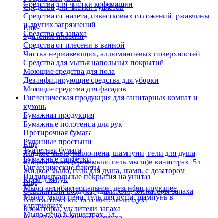
Средства для чистки кофемашин
Средства для чистки туалетов
Средства от налета, известковых отложений, ржавчины
и других загрязнений
Еще
Средства от запаха
Удаление плесени
Средства от плесени в ванной
Чистка нержавеющих, аллюминиевых поверхностей
Средства для мытья напольных покрытий
Моющие средства для пола
Дезинфицирующие средства для уборки
Моющие средства для фасадов
Гигиеническая продукция для санитарных комнат и
кухонь
Бумажная продукция
Бумажные полотенца для рук
Протирочная бумага
Рулонные простыни
Еще
Туалетная бумага
Жидкое мыло, мыло-пена, шампуни, гели для душа
Бумажные салфетки
Жидкое мыло (крем-мыло,гель-мыло)в канистрах, 5л
Гигиенические пакеты
Жидкое мыло, гель для душа, шамп. с дозатором
Индивидуальные покрытия на унитаз
Крем для рук
Еще
Мыло антибактериальное, дезинфицирующее
Освежители воздуха, удалители, блокаторы запаха
Мыло, мыло-пена, гель для душа, шампунь в
Автоматические освежители воздуха
картриджах
Блокаторы, удалители запаха
Мыло-пена в канистрах, 5л
Бытовые освежители воздуха