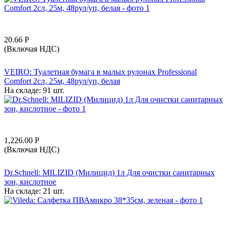
20.66
Р
(Включая НДС)
VEIRO: Туалетная бумага в малых рулонах Professional
Comfort 2сл, 25м, 48рул/уп, белая
На складе:
91 шт.
1,226.00
Р
(Включая НДС)
Dr.Schnell: MILIZID (Милицид) 1л Для очистки санитарных
зон, кислотное
На складе:
21 шт.