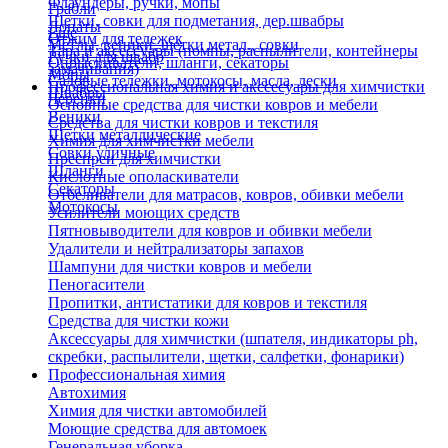
Флаундеры, ручки, мопы
Грабли
Щетки, совки для подметания, дер.швабры
Лопаты
Еще
Отжим для тележек
Метлы, веники, щетки метал., совки
Тара и аксессуары (помпы, распылители, контейнеры
Ручки для швабр
Опрыскиватели, шланги, секаторы
замачивания)
Мопы
Садовые тележки, мотокосы, масла, лески
Профессиональная химия и акссесуары для химчистки
Швабры
Черенки
Основные средства для чистки ковров и мебели
Веники
Средства для чистки ковров и текстиля
Щетки металлические
Химия для химчистки мебели
Совки уличные
Преспреи для химчистки
Шланги
Кислотные ополаскиватели
Секаторы
Отбеливатели для матрасов, ковров, обивки мебели
Мотокосы
Усилители моющих средств
Пятновыводители для ковров и обивки мебели
Удалители и нейтрализаторы запахов
Шампуни для чистки ковров и мебели
Пеногасители
Пропитки, антистатики для ковров и текстиля
Средства для чистки кожи
Аксессуары для химчистки (шпателя, индикаторы ph,
скребки, распылители, щетки, салфетки, фонарики)
Профессиональная химия
Автохимия
Химия для чистки автомобилей
Моющие средства для автомоек
Генеральная уборка