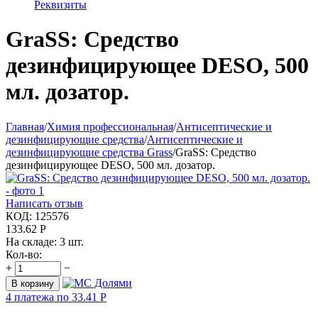
Реквизиты
GraSS: Средство
дезинфицирующее DESO, 500
мл. дозатор.
Главная
/
Химия профессиональная
/
Антисептические и
дезинфицирующие средства
/
Антисептические и
дезинфицирующие средства Grass
/
GraSS: Средство
дезинфицирующее DESO, 500 мл. дозатор.
Написать отзыв
КОД:
125576
133.62
Р
На складе:
3 шт.
Кол-во:
+
−
В корзину
4 платежа по
33.41
Р