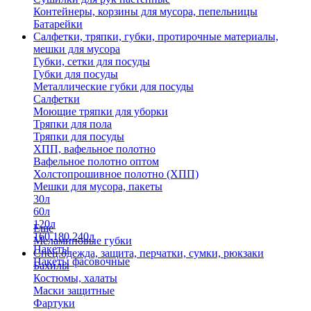
Контейнеры, корзины для мусора, пепельницы
Батарейки
Салфетки, тряпки, губки, протирочные материалы,
мешки для мусора
Губки, сетки для посуды
Губки для посуды
Металлические губки для посуды
Салфетки
Моющие тряпки для уборки
Тряпки для пола
Тряпки для посуды
ХПП, вафельное полотно
Вафельное полотно оптом
Холстопрошивное полотно (ХПП)
Мешки для мусора, пакеты
30л
60л
120л
Еще
160,180,240л
Меламиновые губки
Пакеты
Спец.одежда, защита, перчатки, сумки, рюкзаки
Пакеты фасовочные
Бахилы
Костюмы, халаты
Маски защитные
Фартуки