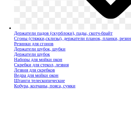
Держатели падов (скурблоки), пады, скотч-брайт
Сгоны (стяжки,склизы), держатели планок, планки, рези
Резинки для сгонов
Держатели шубок, шубки
Держатели шубок
Наборы для мойки окон
Скребки для стекол, лезвия
Лезвия для скребков
Ведра для мойки окон
Штанги телескопические
Кобура, колчаны, пояса, сумки