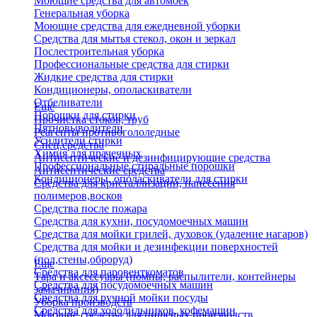
Моющие средства для автомоек
Генеральная уборка
Моющие средства для ежедневной уборки
Средства для мытья стекол, окон и зеркал
Послестроительная уборка
Профессиональные средства для стирки
Жидкие средства для стирки
Кондиционеры, ополаскиватели
Отбеливатели
Еще
Порошки для стирки
Прочистка стоков, труб
Пятновыводители
Реагенты противогололедные
Усилители стирки
Спец.средства
Химия для прачечных
Антисептические и дезинфицирующие средства
Профессиональные стиральные порошки
Антисептические средства
Кондиционеры, ополаскиватели для стирки
Средства для кристаллизации, нанесения
полимеров,восков
Средства после пожара
Средства для кухни, посудомоечных машин
Средства для мойки грилей, духовок (удаление нагаров)
Средства для мойки и дезинфекции поверхностей
(пол,стены,оброруд)
Еще
Средства для паровенткоматов
Тара и аксессуары (помпы, распылители, контейнеры
Средства для посудомоечных машин
замачивания)
Средства для ручной мойки посуды
Уборка производств
Средства для холодильников, кофемашин
Моющие средства для пищевых производств