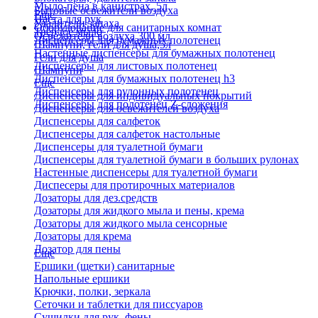
Мыло-пена в канистрах, 5л
Бытовые освежители воздуха
Еще
Паста для рук
Удалители запаха
Оборудование для санитарных комнат
Твердое мыло
Освежители воздуха 300 мл
Диспенсеры для бумажных полотенец
Шампуни, гели для душа,5л
Настенные диспенсеры для бумажных полотенец
Гели для душа
Диспенсеры для листовых полотенец
Шампуни
Диспенсеры для бумажных полотенец h3
Еще
Диспенсеры для рулонных полотенец
Диспенсеры для индивидуальных покрытий
Диспенсеры для полотенец Z-сложения
Диспенсеры для освежителей воздуха
Диспенсеры для салфеток
Диспенсеры для салфеток настольные
Диспенсеры для туалетной бумаги
Диспенсеры для туалетной бумаги в больших рулонах
Настенные диспенсеры для туалетной бумаги
Диспесеры для протирочных материалов
Дозаторы для дез.средств
Дозаторы для жидкого мыла и пены, крема
Дозаторы для жидкого мыла сенсорные
Дозаторы для крема
Дозатор для пены
Еще
Ершики (щетки) санитарные
Напольные ершики
Крючки, полки, зеркала
Сеточки и таблетки для писсуаров
Сушилки для рук, фены