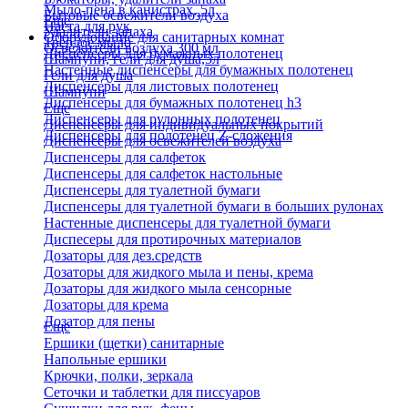
Мыло-пена в канистрах, 5л
Бытовые освежители воздуха
Еще
Паста для рук
Удалители запаха
Оборудование для санитарных комнат
Твердое мыло
Освежители воздуха 300 мл
Диспенсеры для бумажных полотенец
Шампуни, гели для душа,5л
Настенные диспенсеры для бумажных полотенец
Гели для душа
Диспенсеры для листовых полотенец
Шампуни
Диспенсеры для бумажных полотенец h3
Еще
Диспенсеры для рулонных полотенец
Диспенсеры для индивидуальных покрытий
Диспенсеры для полотенец Z-сложения
Диспенсеры для освежителей воздуха
Диспенсеры для салфеток
Диспенсеры для салфеток настольные
Диспенсеры для туалетной бумаги
Диспенсеры для туалетной бумаги в больших рулонах
Настенные диспенсеры для туалетной бумаги
Диспесеры для протирочных материалов
Дозаторы для дез.средств
Дозаторы для жидкого мыла и пены, крема
Дозаторы для жидкого мыла сенсорные
Дозаторы для крема
Дозатор для пены
Еще
Ершики (щетки) санитарные
Напольные ершики
Крючки, полки, зеркала
Сеточки и таблетки для писсуаров