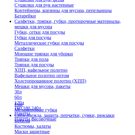
Сушилки для рук настенные
Контейнеры, корзины для мусора, пепельницы
Батарейки
Салфетки, тряпки, губки, протирочные материалы,
мешки для мусора
Губки, сетки для посуды
Губки для посуды
Металлические губки для посуды
Салфетки
Моющие тряпки для уборки
Тряпки для пола
Тряпки для посуды
ХПП, вафельное полотно
Вафельное полотно оптом
Холстопрошивное полотно (ХПП)
Мешки для мусора, пакеты
30л
60л
120л
Еще
160,180,240л
Меламиновые губки
Пакеты
Спец.одежда, защита, перчатки, сумки, рюкзаки
Пакеты фасовочные
Бахилы
Костюмы, халаты
Маски защитные