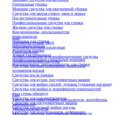
Генеральная уборка
Моющие средства для ежедневной уборки
Средства для мытья стекол, окон и зеркал
Послестроительная уборка
Профессиональные средства для стирки
Жидкие средства для стирки
Кондиционеры, ополаскиватели
Отбеливатели
Еще
Порошки для стирки
Прочистка стоков, труб
Пятновыводители
Реагенты противогололедные
Усилители стирки
Спец.средства
Химия для прачечных
Антисептические и дезинфицирующие средства
Профессиональные стиральные порошки
Антисептические средства
Кондиционеры, ополаскиватели для стирки
Средства для кристаллизации, нанесения
полимеров,восков
Средства после пожара
Средства для кухни, посудомоечных машин
Средства для мойки грилей, духовок (удаление нагаров)
Средства для мойки и дезинфекции поверхностей
(пол,стены,оброруд)
Еще
Средства для паровенткоматов
Тара и аксессуары (помпы, распылители, контейнеры
Средства для посудомоечных машин
замачивания)
Средства для ручной мойки посуды
Уборка производств
Средства для холодильников, кофемашин
Моющие средства для пищевых производств