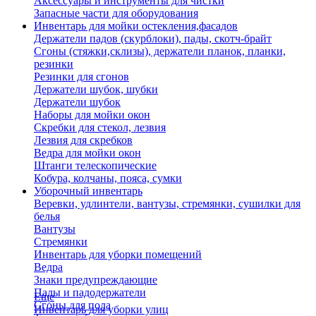
Аксессуары и инструменты для чистки
Запасные части для оборудования
Инвентарь для мойки остекления,фасадов
Держатели падов (скурблоки), пады, скотч-брайт
Сгоны (стяжки,склизы), держатели планок, планки,
резинки
Резинки для сгонов
Держатели шубок, шубки
Держатели шубок
Наборы для мойки окон
Скребки для стекол, лезвия
Лезвия для скребков
Ведра для мойки окон
Штанги телескопические
Кобура, колчаны, пояса, сумки
Уборочный инвентарь
Веревки, удлинтели, вантузы, стремянки, сушилки для
белья
Вантузы
Стремянки
Инвентарь для уборки помещений
Ведра
Знаки предупреждающие
Пады и падодержатели
Еще
Сгоны для пола
Инвентарь для уборки улиц