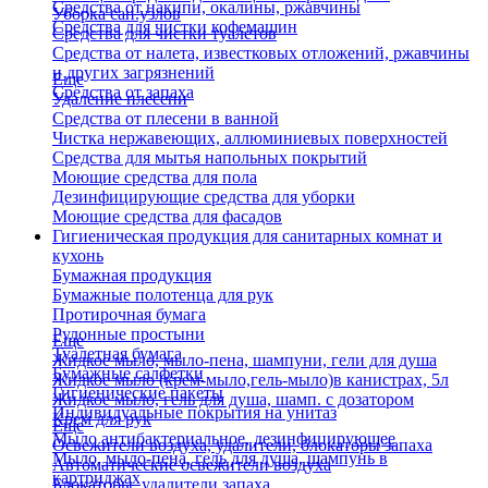
Средства от накипи, окалины, ржавчины
Уборка сан.узлов
Средства для чистки кофемашин
Средства для чистки туалетов
Средства от налета, известковых отложений, ржавчины
и других загрязнений
Еще
Средства от запаха
Удаление плесени
Средства от плесени в ванной
Чистка нержавеющих, аллюминиевых поверхностей
Средства для мытья напольных покрытий
Моющие средства для пола
Дезинфицирующие средства для уборки
Моющие средства для фасадов
Гигиеническая продукция для санитарных комнат и
кухонь
Бумажная продукция
Бумажные полотенца для рук
Протирочная бумага
Рулонные простыни
Еще
Туалетная бумага
Жидкое мыло, мыло-пена, шампуни, гели для душа
Бумажные салфетки
Жидкое мыло (крем-мыло,гель-мыло)в канистрах, 5л
Гигиенические пакеты
Жидкое мыло, гель для душа, шамп. с дозатором
Индивидуальные покрытия на унитаз
Крем для рук
Еще
Мыло антибактериальное, дезинфицирующее
Освежители воздуха, удалители, блокаторы запаха
Мыло, мыло-пена, гель для душа, шампунь в
Автоматические освежители воздуха
картриджах
Блокаторы, удалители запаха