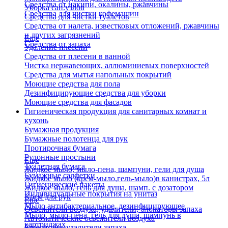
Средства от накипи, окалины, ржавчины
Уборка сан.узлов
Средства для чистки кофемашин
Средства для чистки туалетов
Средства от налета, известковых отложений, ржавчины
и других загрязнений
Еще
Средства от запаха
Удаление плесени
Средства от плесени в ванной
Чистка нержавеющих, аллюминиевых поверхностей
Средства для мытья напольных покрытий
Моющие средства для пола
Дезинфицирующие средства для уборки
Моющие средства для фасадов
Гигиеническая продукция для санитарных комнат и
кухонь
Бумажная продукция
Бумажные полотенца для рук
Протирочная бумага
Рулонные простыни
Еще
Туалетная бумага
Жидкое мыло, мыло-пена, шампуни, гели для душа
Бумажные салфетки
Жидкое мыло (крем-мыло,гель-мыло)в канистрах, 5л
Гигиенические пакеты
Жидкое мыло, гель для душа, шамп. с дозатором
Индивидуальные покрытия на унитаз
Крем для рук
Еще
Мыло антибактериальное, дезинфицирующее
Освежители воздуха, удалители, блокаторы запаха
Мыло, мыло-пена, гель для душа, шампунь в
Автоматические освежители воздуха
картриджах
Блокаторы, удалители запаха