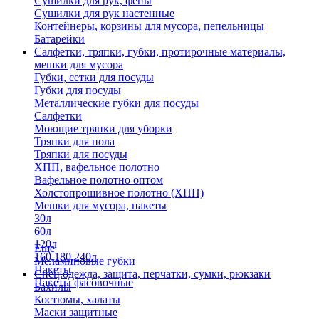
Сушилки для рук, фены
Сушилки для рук настенные
Контейнеры, корзины для мусора, пепельницы
Батарейки
Салфетки, тряпки, губки, протирочные материалы,
мешки для мусора
Губки, сетки для посуды
Губки для посуды
Металлические губки для посуды
Салфетки
Моющие тряпки для уборки
Тряпки для пола
Тряпки для посуды
ХПП, вафельное полотно
Вафельное полотно оптом
Холстопрошивное полотно (ХПП)
Мешки для мусора, пакеты
30л
60л
120л
Еще
160,180,240л
Меламиновые губки
Пакеты
Спец.одежда, защита, перчатки, сумки, рюкзаки
Пакеты фасовочные
Бахилы
Костюмы, халаты
Маски защитные