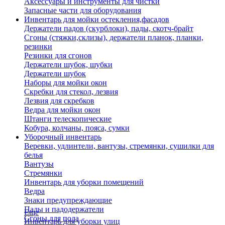
Аксессуары и инструменты для чистки
Запасные части для оборудования
Инвентарь для мойки остекления,фасадов
Держатели падов (скурблоки), пады, скотч-брайт
Сгоны (стяжки,склизы), держатели планок, планки,
резинки
Резинки для сгонов
Держатели шубок, шубки
Держатели шубок
Наборы для мойки окон
Скребки для стекол, лезвия
Лезвия для скребков
Ведра для мойки окон
Штанги телескопические
Кобура, колчаны, пояса, сумки
Уборочный инвентарь
Веревки, удлинтели, вантузы, стремянки, сушилки для
белья
Вантузы
Стремянки
Инвентарь для уборки помещений
Ведра
Знаки предупреждающие
Пады и падодержатели
Еще
Сгоны для пола
Инвентарь для уборки улиц