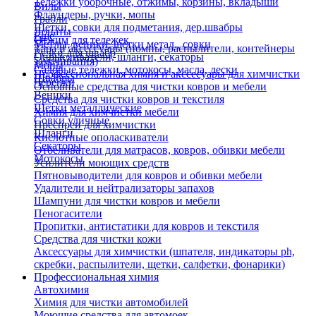
Тележки уборочные, отжимы, корзины, вкладыши
Вилы
Флаундеры, ручки, мопы
Грабли
Щетки, совки для подметания, дер.швабры
Лопаты
Еще
Отжим для тележек
Метлы, веники, щетки метал., совки
Тара и аксессуары (помпы, распылители, контейнеры
Ручки для швабр
Опрыскиватели, шланги, секаторы
замачивания)
Мопы
Садовые тележки, мотокосы, масла, лески
Профессиональная химия и акссесуары для химчистки
Швабры
Черенки
Основные средства для чистки ковров и мебели
Веники
Средства для чистки ковров и текстиля
Щетки металлические
Химия для химчистки мебели
Совки уличные
Преспреи для химчистки
Шланги
Кислотные ополаскиватели
Секаторы
Отбеливатели для матрасов, ковров, обивки мебели
Мотокосы
Усилители моющих средств
Пятновыводители для ковров и обивки мебели
Удалители и нейтрализаторы запахов
Шампуни для чистки ковров и мебели
Пеногасители
Пропитки, антистатики для ковров и текстиля
Средства для чистки кожи
Аксессуары для химчистки (шпателя, индикаторы ph,
скребки, распылители, щетки, салфетки, фонарики)
Профессиональная химия
Автохимия
Химия для чистки автомобилей
Моющие средства для автомоек