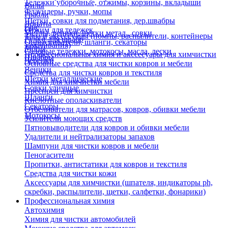
Тележки уборочные, отжимы, корзины, вкладыши
Вилы
Флаундеры, ручки, мопы
Грабли
Щетки, совки для подметания, дер.швабры
Лопаты
Еще
Отжим для тележек
Метлы, веники, щетки метал., совки
Тара и аксессуары (помпы, распылители, контейнеры
Ручки для швабр
Опрыскиватели, шланги, секаторы
замачивания)
Мопы
Садовые тележки, мотокосы, масла, лески
Профессиональная химия и акссесуары для химчистки
Швабры
Черенки
Основные средства для чистки ковров и мебели
Веники
Средства для чистки ковров и текстиля
Щетки металлические
Химия для химчистки мебели
Совки уличные
Преспреи для химчистки
Шланги
Кислотные ополаскиватели
Секаторы
Отбеливатели для матрасов, ковров, обивки мебели
Мотокосы
Усилители моющих средств
Пятновыводители для ковров и обивки мебели
Удалители и нейтрализаторы запахов
Шампуни для чистки ковров и мебели
Пеногасители
Пропитки, антистатики для ковров и текстиля
Средства для чистки кожи
Аксессуары для химчистки (шпателя, индикаторы ph,
скребки, распылители, щетки, салфетки, фонарики)
Профессиональная химия
Автохимия
Химия для чистки автомобилей