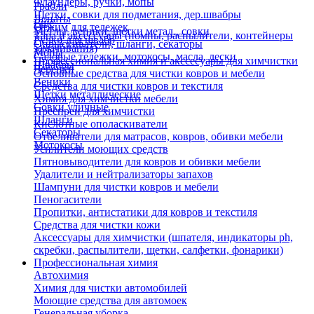
Флаундеры, ручки, мопы
Грабли
Щетки, совки для подметания, дер.швабры
Лопаты
Еще
Отжим для тележек
Метлы, веники, щетки метал., совки
Тара и аксессуары (помпы, распылители, контейнеры
Ручки для швабр
Опрыскиватели, шланги, секаторы
замачивания)
Мопы
Садовые тележки, мотокосы, масла, лески
Профессиональная химия и акссесуары для химчистки
Швабры
Черенки
Основные средства для чистки ковров и мебели
Веники
Средства для чистки ковров и текстиля
Щетки металлические
Химия для химчистки мебели
Совки уличные
Преспреи для химчистки
Шланги
Кислотные ополаскиватели
Секаторы
Отбеливатели для матрасов, ковров, обивки мебели
Мотокосы
Усилители моющих средств
Пятновыводители для ковров и обивки мебели
Удалители и нейтрализаторы запахов
Шампуни для чистки ковров и мебели
Пеногасители
Пропитки, антистатики для ковров и текстиля
Средства для чистки кожи
Аксессуары для химчистки (шпателя, индикаторы ph,
скребки, распылители, щетки, салфетки, фонарики)
Профессиональная химия
Автохимия
Химия для чистки автомобилей
Моющие средства для автомоек
Генеральная уборка