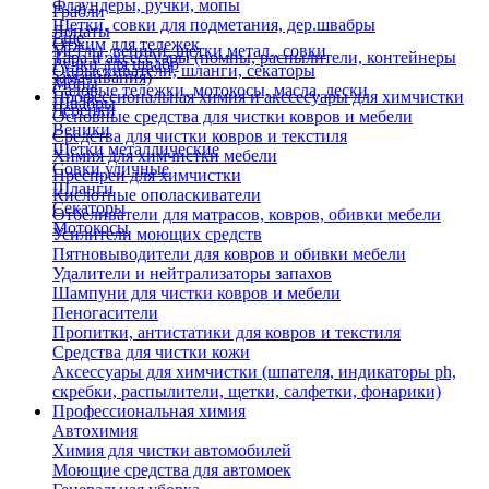
Флаундеры, ручки, мопы
Грабли
Щетки, совки для подметания, дер.швабры
Лопаты
Еще
Отжим для тележек
Метлы, веники, щетки метал., совки
Тара и аксессуары (помпы, распылители, контейнеры
Ручки для швабр
Опрыскиватели, шланги, секаторы
замачивания)
Мопы
Садовые тележки, мотокосы, масла, лески
Профессиональная химия и акссесуары для химчистки
Швабры
Черенки
Основные средства для чистки ковров и мебели
Веники
Средства для чистки ковров и текстиля
Щетки металлические
Химия для химчистки мебели
Совки уличные
Преспреи для химчистки
Шланги
Кислотные ополаскиватели
Секаторы
Отбеливатели для матрасов, ковров, обивки мебели
Мотокосы
Усилители моющих средств
Пятновыводители для ковров и обивки мебели
Удалители и нейтрализаторы запахов
Шампуни для чистки ковров и мебели
Пеногасители
Пропитки, антистатики для ковров и текстиля
Средства для чистки кожи
Аксессуары для химчистки (шпателя, индикаторы ph,
скребки, распылители, щетки, салфетки, фонарики)
Профессиональная химия
Автохимия
Химия для чистки автомобилей
Моющие средства для автомоек