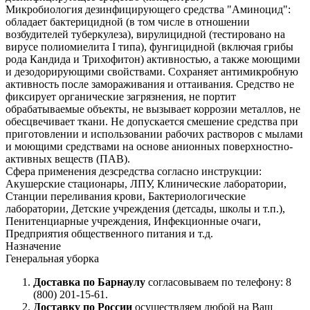
Микробиология дезинфицирующего средства "Аминоцид":
обладает бактерицидной (в том числе в отношении
возбудителей туберкулеза), вирулицидной (тестировано на
вирусе полиомиелита I типа), фунгицидной (включая грибы
рода Кандида и Трихофитон) активностью, а также моющими
и дезодорирующими свойствами. Сохраняет антимикробную
активность после замораживания и оттаивания. Средство не
фиксирует органические загрязнения, не портит
обрабатываемые объекты, не вызывает коррозии металлов, не
обесцвечивает ткани. Не допускается смешение средства при
приготовлении и использовании рабочих растворов с мылами
и моющими средствами на основе анионных поверхностно-
активных веществ (ПАВ).
Сфера применения дезсредства согласно инструкции:
Акушерские стационары, ЛПУ, Клинические лаборатории,
Станции переливания крови, Бактериологические
лаборатории, Детские учреждения (детсады, школы и т.п.),
Пенитенциарные учреждения, Инфекционные очаги,
Предприятия общественного питания и т.д.
Назначение
Генеральная уборка
Доставка по Барнаулу
согласовываем по телефону: 8
(800) 201-15-61.
Доставку по России
осуществляем любой на Ваш