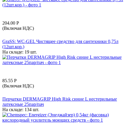
204.00
Р
(Включая НДС)
GraSS: WC-GEL Чистящее средство для сантехники 0,75л
(12шт.кор.)
На складе:
19 шт.
85.55
Р
(Включая НДС)
Перчатки DERMAGRIP High Risk синие L нестерильные
латексные 25пар/пач
На складе:
134 шт.