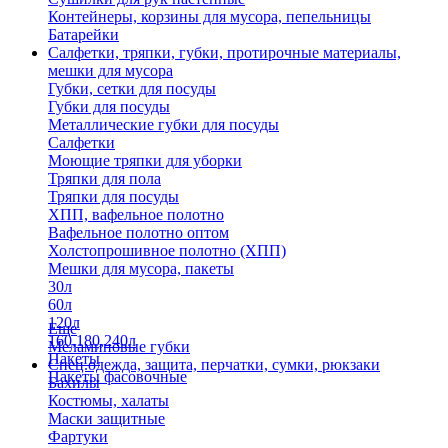
Контейнеры, корзины для мусора, пепельницы
Батарейки
Салфетки, тряпки, губки, протирочные материалы,
мешки для мусора
Губки, сетки для посуды
Губки для посуды
Металлические губки для посуды
Салфетки
Моющие тряпки для уборки
Тряпки для пола
Тряпки для посуды
ХПП, вафельное полотно
Вафельное полотно оптом
Холстопрошивное полотно (ХПП)
Мешки для мусора, пакеты
30л
60л
120л
Еще
160,180,240л
Меламиновые губки
Пакеты
Спец.одежда, защита, перчатки, сумки, рюкзаки
Пакеты фасовочные
Бахилы
Костюмы, халаты
Маски защитные
Фартуки