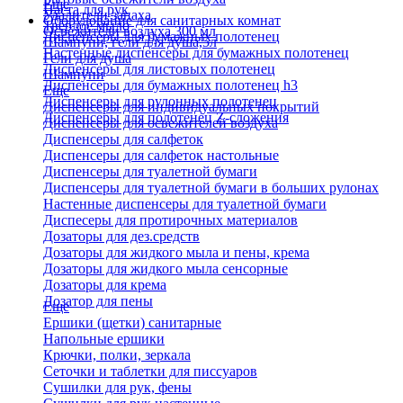
Еще
Паста для рук
Удалители запаха
Оборудование для санитарных комнат
Твердое мыло
Освежители воздуха 300 мл
Диспенсеры для бумажных полотенец
Шампуни, гели для душа,5л
Настенные диспенсеры для бумажных полотенец
Гели для душа
Диспенсеры для листовых полотенец
Шампуни
Диспенсеры для бумажных полотенец h3
Еще
Диспенсеры для рулонных полотенец
Диспенсеры для индивидуальных покрытий
Диспенсеры для полотенец Z-сложения
Диспенсеры для освежителей воздуха
Диспенсеры для салфеток
Диспенсеры для салфеток настольные
Диспенсеры для туалетной бумаги
Диспенсеры для туалетной бумаги в больших рулонах
Настенные диспенсеры для туалетной бумаги
Диспесеры для протирочных материалов
Дозаторы для дез.средств
Дозаторы для жидкого мыла и пены, крема
Дозаторы для жидкого мыла сенсорные
Дозаторы для крема
Дозатор для пены
Еще
Ершики (щетки) санитарные
Напольные ершики
Крючки, полки, зеркала
Сеточки и таблетки для писсуаров
Сушилки для рук, фены