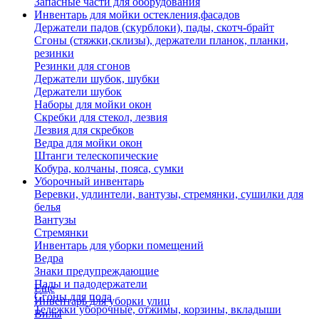
Запасные части для оборудования
Инвентарь для мойки остекления,фасадов
Держатели падов (скурблоки), пады, скотч-брайт
Сгоны (стяжки,склизы), держатели планок, планки,
резинки
Резинки для сгонов
Держатели шубок, шубки
Держатели шубок
Наборы для мойки окон
Скребки для стекол, лезвия
Лезвия для скребков
Ведра для мойки окон
Штанги телескопические
Кобура, колчаны, пояса, сумки
Уборочный инвентарь
Веревки, удлинтели, вантузы, стремянки, сушилки для
белья
Вантузы
Стремянки
Инвентарь для уборки помещений
Ведра
Знаки предупреждающие
Пады и падодержатели
Еще
Сгоны для пола
Инвентарь для уборки улиц
Тележки уборочные, отжимы, корзины, вкладыши
Вилы