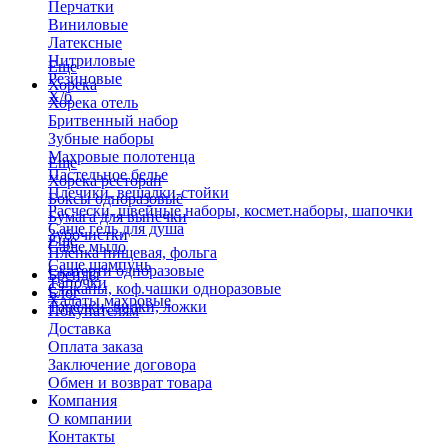
Перчатки
Виниловые
Латексные
Нитриловые
Еще
Резиновые
Хорека
Х/б
Хорека отель
Бритвенный набор
Зубные наборы
Махровые полотенца
Еще
Пастельное белье
Хорека ресторан
Плечики, вешалки-стойки
Боксы одноразовые
Расчески, швейные наборы, космет.наборы, шапочки
Бумага для выпечки
Саше гель для душа
Зубочистки
Еще
Саше мыло
Пленка пищевая, фольга
Саше шампунь
Скатерти одноразовые
Бренды
Тапочки
Стаканы, коф.чашки одноразовые
Блог
Халаты махровые
Тарелки, вилки, ложки
Покупателям
Доставка
Оплата заказа
Заключение договора
Обмен и возврат товара
Компания
О компании
Контакты