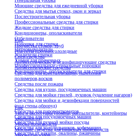
Генеральная уборка
Моющие средства для ежедневной уборки
Средства для мытья стекол, окон и зеркал
Послестроительная уборка
Профессиональные средства для стирки
Жидкие средства для стирки
Кондиционеры, ополаскиватели
Отбеливатели
Еще
Порошки для стирки
Прочистка стоков, труб
Пятновыводители
Реагенты противогололедные
Усилители стирки
Спец.средства
Химия для прачечных
Антисептические и дезинфицирующие средства
Профессиональные стиральные порошки
Антисептические средства
Кондиционеры, ополаскиватели для стирки
Средства для кристаллизации, нанесения
полимеров,восков
Средства после пожара
Средства для кухни, посудомоечных машин
Средства для мойки грилей, духовок (удаление нагаров)
Средства для мойки и дезинфекции поверхностей
(пол,стены,оброруд)
Еще
Средства для паровенткоматов
Тара и аксессуары (помпы, распылители, контейнеры
Средства для посудомоечных машин
замачивания)
Средства для ручной мойки посуды
Уборка производств
Средства для холодильников, кофемашин
Моющие средства для пищевых производств
Средства от накипи, окалины, ржавчины
Уборка сан.узлов