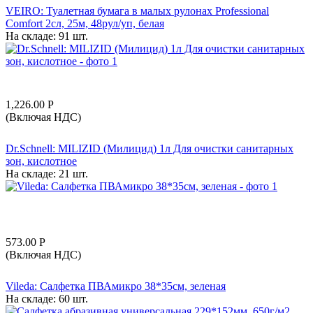
VEIRO: Туалетная бумага в малых рулонах Professional
Comfort 2сл, 25м, 48рул/уп, белая
На складе:
91 шт.
1,226.00
Р
(Включая НДС)
Dr.Schnell: MILIZID (Милицид) 1л Для очистки санитарных
зон, кислотное
На складе:
21 шт.
573.00
Р
(Включая НДС)
Vileda: Салфетка ПВАмикро 38*35см, зеленая
На складе:
60 шт.