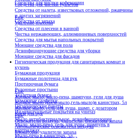
Средства для чистки кофемашин
Средства для чистки туалетов
Средства от налета, известковых отложений, ржавчины
и других загрязнений
Еще
Средства от запаха
Удаление плесени
Средства от плесени в ванной
Чистка нержавеющих, аллюминиевых поверхностей
Средства для мытья напольных покрытий
Моющие средства для пола
Дезинфицирующие средства для уборки
Моющие средства для фасадов
Гигиеническая продукция для санитарных комнат и
кухонь
Бумажная продукция
Бумажные полотенца для рук
Протирочная бумага
Рулонные простыни
Еще
Туалетная бумага
Жидкое мыло, мыло-пена, шампуни, гели для душа
Бумажные салфетки
Жидкое мыло (крем-мыло,гель-мыло)в канистрах, 5л
Гигиенические пакеты
Жидкое мыло, гель для душа, шамп. с дозатором
Индивидуальные покрытия на унитаз
Крем для рук
Еще
Мыло антибактериальное, дезинфицирующее
Освежители воздуха, удалители, блокаторы запаха
Мыло, мыло-пена, гель для душа, шампунь в
Автоматические освежители воздуха
картриджах
Блокаторы, удалители запаха
Мыло-пена в канистрах, 5л
Бытовые освежители воздуха