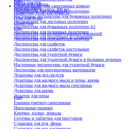
Еще
Паста для рук
Удалители запаха
Оборудование для санитарных комнат
Твердое мыло
Освежители воздуха 300 мл
Диспенсеры для бумажных полотенец
Шампуни, гели для душа,5л
Настенные диспенсеры для бумажных полотенец
Гели для душа
Диспенсеры для листовых полотенец
Шампуни
Диспенсеры для бумажных полотенец h3
Еще
Диспенсеры для рулонных полотенец
Диспенсеры для индивидуальных покрытий
Диспенсеры для полотенец Z-сложения
Диспенсеры для освежителей воздуха
Диспенсеры для салфеток
Диспенсеры для салфеток настольные
Диспенсеры для туалетной бумаги
Диспенсеры для туалетной бумаги в больших рулонах
Настенные диспенсеры для туалетной бумаги
Диспесеры для протирочных материалов
Дозаторы для дез.средств
Дозаторы для жидкого мыла и пены, крема
Дозаторы для жидкого мыла сенсорные
Дозаторы для крема
Дозатор для пены
Еще
Ершики (щетки) санитарные
Напольные ершики
Крючки, полки, зеркала
Сеточки и таблетки для писсуаров
Сушилки для рук, фены
Сушилки для рук настенные