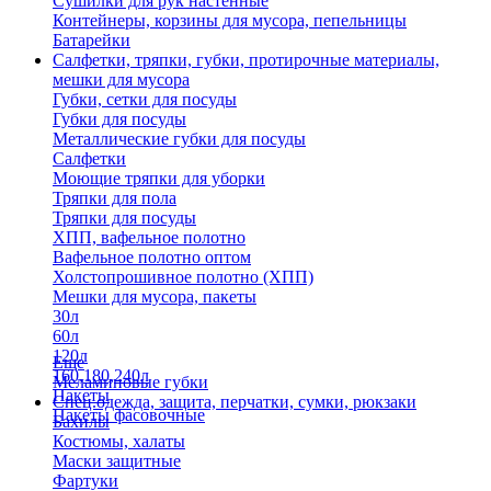
Сушилки для рук настенные
Контейнеры, корзины для мусора, пепельницы
Батарейки
Салфетки, тряпки, губки, протирочные материалы,
мешки для мусора
Губки, сетки для посуды
Губки для посуды
Металлические губки для посуды
Салфетки
Моющие тряпки для уборки
Тряпки для пола
Тряпки для посуды
ХПП, вафельное полотно
Вафельное полотно оптом
Холстопрошивное полотно (ХПП)
Мешки для мусора, пакеты
30л
60л
120л
Еще
160,180,240л
Меламиновые губки
Пакеты
Спец.одежда, защита, перчатки, сумки, рюкзаки
Пакеты фасовочные
Бахилы
Костюмы, халаты
Маски защитные
Фартуки