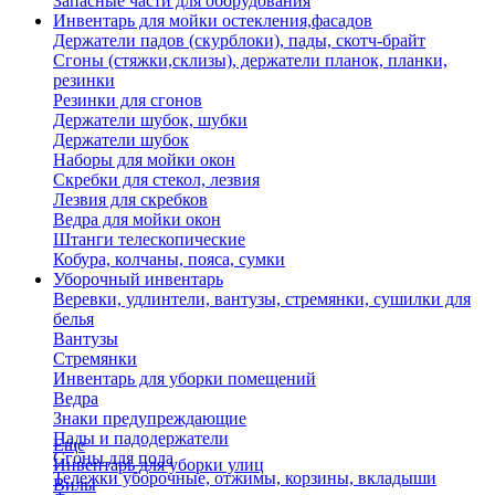
Запасные части для оборудования
Инвентарь для мойки остекления,фасадов
Держатели падов (скурблоки), пады, скотч-брайт
Сгоны (стяжки,склизы), держатели планок, планки,
резинки
Резинки для сгонов
Держатели шубок, шубки
Держатели шубок
Наборы для мойки окон
Скребки для стекол, лезвия
Лезвия для скребков
Ведра для мойки окон
Штанги телескопические
Кобура, колчаны, пояса, сумки
Уборочный инвентарь
Веревки, удлинтели, вантузы, стремянки, сушилки для
белья
Вантузы
Стремянки
Инвентарь для уборки помещений
Ведра
Знаки предупреждающие
Пады и падодержатели
Еще
Сгоны для пола
Инвентарь для уборки улиц
Тележки уборочные, отжимы, корзины, вкладыши
Вилы