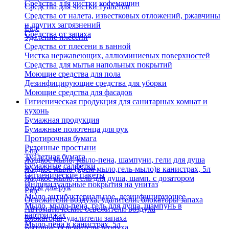
Средства для чистки кофемашин
Средства для чистки туалетов
Средства от налета, известковых отложений, ржавчины
и других загрязнений
Еще
Средства от запаха
Удаление плесени
Средства от плесени в ванной
Чистка нержавеющих, аллюминиевых поверхностей
Средства для мытья напольных покрытий
Моющие средства для пола
Дезинфицирующие средства для уборки
Моющие средства для фасадов
Гигиеническая продукция для санитарных комнат и
кухонь
Бумажная продукция
Бумажные полотенца для рук
Протирочная бумага
Рулонные простыни
Еще
Туалетная бумага
Жидкое мыло, мыло-пена, шампуни, гели для душа
Бумажные салфетки
Жидкое мыло (крем-мыло,гель-мыло)в канистрах, 5л
Гигиенические пакеты
Жидкое мыло, гель для душа, шамп. с дозатором
Индивидуальные покрытия на унитаз
Крем для рук
Еще
Мыло антибактериальное, дезинфицирующее
Освежители воздуха, удалители, блокаторы запаха
Мыло, мыло-пена, гель для душа, шампунь в
Автоматические освежители воздуха
картриджах
Блокаторы, удалители запаха
Мыло-пена в канистрах, 5л
Бытовые освежители воздуха