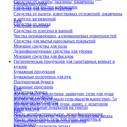
Средства от накипи, окалины, ржавчины
Уборка сан.узлов
Средства для чистки кофемашин
Средства для чистки туалетов
Средства от налета, известковых отложений, ржавчины
и других загрязнений
Еще
Средства от запаха
Удаление плесени
Средства от плесени в ванной
Чистка нержавеющих, аллюминиевых поверхностей
Средства для мытья напольных покрытий
Моющие средства для пола
Дезинфицирующие средства для уборки
Моющие средства для фасадов
Гигиеническая продукция для санитарных комнат и
кухонь
Бумажная продукция
Бумажные полотенца для рук
Протирочная бумага
Рулонные простыни
Еще
Туалетная бумага
Жидкое мыло, мыло-пена, шампуни, гели для душа
Бумажные салфетки
Жидкое мыло (крем-мыло,гель-мыло)в канистрах, 5л
Гигиенические пакеты
Жидкое мыло, гель для душа, шамп. с дозатором
Индивидуальные покрытия на унитаз
Крем для рук
Еще
Мыло антибактериальное, дезинфицирующее
Освежители воздуха, удалители, блокаторы запаха
Мыло, мыло-пена, гель для душа, шампунь в
Автоматические освежители воздуха
картриджах
Блокаторы, удалители запаха