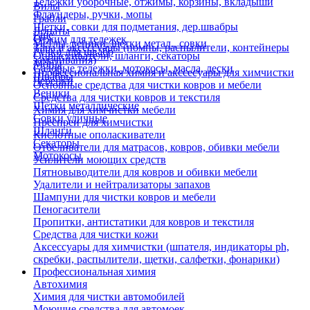
Тележки уборочные, отжимы, корзины, вкладыши
Вилы
Флаундеры, ручки, мопы
Грабли
Щетки, совки для подметания, дер.швабры
Лопаты
Еще
Отжим для тележек
Метлы, веники, щетки метал., совки
Тара и аксессуары (помпы, распылители, контейнеры
Ручки для швабр
Опрыскиватели, шланги, секаторы
замачивания)
Мопы
Садовые тележки, мотокосы, масла, лески
Профессиональная химия и акссесуары для химчистки
Швабры
Черенки
Основные средства для чистки ковров и мебели
Веники
Средства для чистки ковров и текстиля
Щетки металлические
Химия для химчистки мебели
Совки уличные
Преспреи для химчистки
Шланги
Кислотные ополаскиватели
Секаторы
Отбеливатели для матрасов, ковров, обивки мебели
Мотокосы
Усилители моющих средств
Пятновыводители для ковров и обивки мебели
Удалители и нейтрализаторы запахов
Шампуни для чистки ковров и мебели
Пеногасители
Пропитки, антистатики для ковров и текстиля
Средства для чистки кожи
Аксессуары для химчистки (шпателя, индикаторы ph,
скребки, распылители, щетки, салфетки, фонарики)
Профессиональная химия
Автохимия
Химия для чистки автомобилей
Моющие средства для автомоек