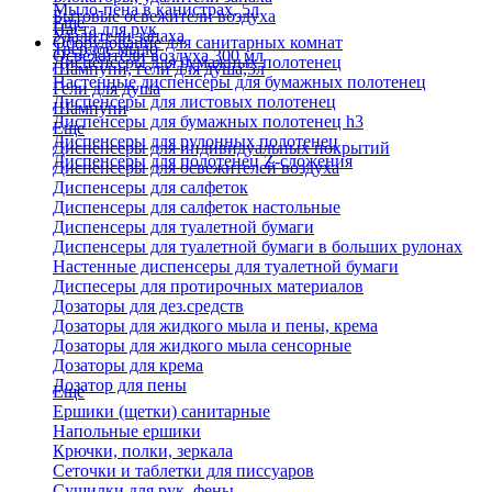
Мыло-пена в канистрах, 5л
Бытовые освежители воздуха
Еще
Паста для рук
Удалители запаха
Оборудование для санитарных комнат
Твердое мыло
Освежители воздуха 300 мл
Диспенсеры для бумажных полотенец
Шампуни, гели для душа,5л
Настенные диспенсеры для бумажных полотенец
Гели для душа
Диспенсеры для листовых полотенец
Шампуни
Диспенсеры для бумажных полотенец h3
Еще
Диспенсеры для рулонных полотенец
Диспенсеры для индивидуальных покрытий
Диспенсеры для полотенец Z-сложения
Диспенсеры для освежителей воздуха
Диспенсеры для салфеток
Диспенсеры для салфеток настольные
Диспенсеры для туалетной бумаги
Диспенсеры для туалетной бумаги в больших рулонах
Настенные диспенсеры для туалетной бумаги
Диспесеры для протирочных материалов
Дозаторы для дез.средств
Дозаторы для жидкого мыла и пены, крема
Дозаторы для жидкого мыла сенсорные
Дозаторы для крема
Дозатор для пены
Еще
Ершики (щетки) санитарные
Напольные ершики
Крючки, полки, зеркала
Сеточки и таблетки для писсуаров
Сушилки для рук, фены