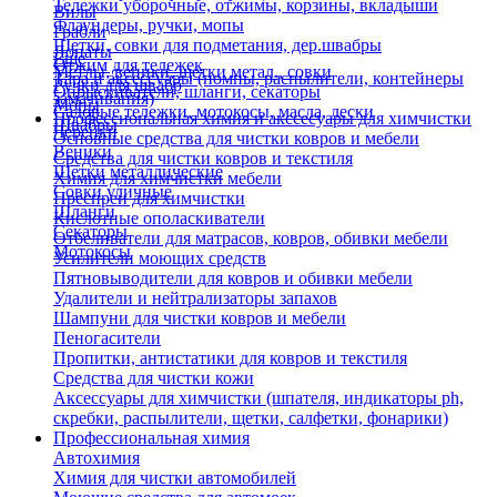
Тележки уборочные, отжимы, корзины, вкладыши
Вилы
Флаундеры, ручки, мопы
Грабли
Щетки, совки для подметания, дер.швабры
Лопаты
Еще
Отжим для тележек
Метлы, веники, щетки метал., совки
Тара и аксессуары (помпы, распылители, контейнеры
Ручки для швабр
Опрыскиватели, шланги, секаторы
замачивания)
Мопы
Садовые тележки, мотокосы, масла, лески
Профессиональная химия и акссесуары для химчистки
Швабры
Черенки
Основные средства для чистки ковров и мебели
Веники
Средства для чистки ковров и текстиля
Щетки металлические
Химия для химчистки мебели
Совки уличные
Преспреи для химчистки
Шланги
Кислотные ополаскиватели
Секаторы
Отбеливатели для матрасов, ковров, обивки мебели
Мотокосы
Усилители моющих средств
Пятновыводители для ковров и обивки мебели
Удалители и нейтрализаторы запахов
Шампуни для чистки ковров и мебели
Пеногасители
Пропитки, антистатики для ковров и текстиля
Средства для чистки кожи
Аксессуары для химчистки (шпателя, индикаторы ph,
скребки, распылители, щетки, салфетки, фонарики)
Профессиональная химия
Автохимия
Химия для чистки автомобилей