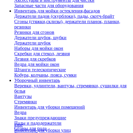
Аксессуары и инструменты для чистки
Запасные части для оборудования
Инвентарь для мойки остекления,фасадов
Держатели падов (скурблоки), пады, скотч-брайт
Сгоны (стяжки,склизы), держатели планок, планки,
резинки
Резинки для сгонов
Держатели шубок, шубки
Держатели шубок
Наборы для мойки окон
Скребки для стекол, лезвия
Лезвия для скребков
Ведра для мойки окон
Штанги телескопические
Кобура, колчаны, пояса, сумки
Уборочный инвентарь
Веревки, удлинтели, вантузы, стремянки, сушилки для
белья
Вантузы
Стремянки
Инвентарь для уборки помещений
Ведра
Знаки предупреждающие
Пады и падодержатели
Еще
Сгоны для пола
Инвентарь для уборки улиц