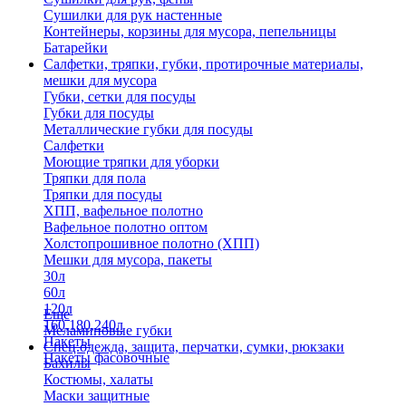
Сушилки для рук настенные
Контейнеры, корзины для мусора, пепельницы
Батарейки
Салфетки, тряпки, губки, протирочные материалы,
мешки для мусора
Губки, сетки для посуды
Губки для посуды
Металлические губки для посуды
Салфетки
Моющие тряпки для уборки
Тряпки для пола
Тряпки для посуды
ХПП, вафельное полотно
Вафельное полотно оптом
Холстопрошивное полотно (ХПП)
Мешки для мусора, пакеты
30л
60л
120л
Еще
160,180,240л
Меламиновые губки
Пакеты
Спец.одежда, защита, перчатки, сумки, рюкзаки
Пакеты фасовочные
Бахилы
Костюмы, халаты
Маски защитные