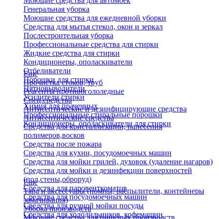
Моющие средства для автомоек
Генеральная уборка
Моющие средства для ежедневной уборки
Средства для мытья стекол, окон и зеркал
Послестроительная уборка
Профессиональные средства для стирки
Жидкие средства для стирки
Кондиционеры, ополаскиватели
Отбеливатели
Еще
Порошки для стирки
Прочистка стоков, труб
Пятновыводители
Реагенты противогололедные
Усилители стирки
Спец.средства
Химия для прачечных
Антисептические и дезинфицирующие средства
Профессиональные стиральные порошки
Антисептические средства
Кондиционеры, ополаскиватели для стирки
Средства для кристаллизации, нанесения
полимеров,восков
Средства после пожара
Средства для кухни, посудомоечных машин
Средства для мойки грилей, духовок (удаление нагаров)
Средства для мойки и дезинфекции поверхностей
(пол,стены,оброруд)
Еще
Средства для паровенткоматов
Тара и аксессуары (помпы, распылители, контейнеры
Средства для посудомоечных машин
замачивания)
Средства для ручной мойки посуды
Уборка производств
Средства для холодильников, кофемашин
Моющие средства для пищевых производств