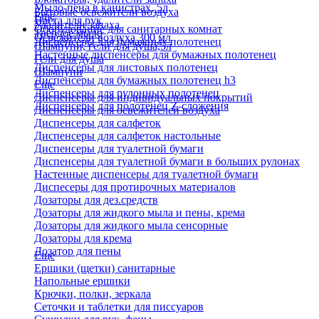
Мыло-пена в канистрах, 5л
Бытовые освежители воздуха
Еще
Паста для рук
Удалители запаха
Оборудование для санитарных комнат
Твердое мыло
Освежители воздуха 300 мл
Диспенсеры для бумажных полотенец
Шампуни, гели для душа,5л
Настенные диспенсеры для бумажных полотенец
Гели для душа
Диспенсеры для листовых полотенец
Шампуни
Диспенсеры для бумажных полотенец h3
Еще
Диспенсеры для рулонных полотенец
Диспенсеры для индивидуальных покрытий
Диспенсеры для полотенец Z-сложения
Диспенсеры для освежителей воздуха
Диспенсеры для салфеток
Диспенсеры для салфеток настольные
Диспенсеры для туалетной бумаги
Диспенсеры для туалетной бумаги в больших рулонах
Настенные диспенсеры для туалетной бумаги
Диспесеры для протирочных материалов
Дозаторы для дез.средств
Дозаторы для жидкого мыла и пены, крема
Дозаторы для жидкого мыла сенсорные
Дозаторы для крема
Дозатор для пены
Еще
Ершики (щетки) санитарные
Напольные ершики
Крючки, полки, зеркала
Сеточки и таблетки для писсуаров