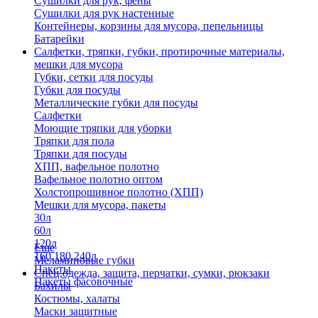
Сушилки для рук, фены
Сушилки для рук настенные
Контейнеры, корзины для мусора, пепельницы
Батарейки
Салфетки, тряпки, губки, протирочные материалы,
мешки для мусора
Губки, сетки для посуды
Губки для посуды
Металлические губки для посуды
Салфетки
Моющие тряпки для уборки
Тряпки для пола
Тряпки для посуды
ХПП, вафельное полотно
Вафельное полотно оптом
Холстопрошивное полотно (ХПП)
Мешки для мусора, пакеты
30л
60л
120л
Еще
160,180,240л
Меламиновые губки
Пакеты
Спец.одежда, защита, перчатки, сумки, рюкзаки
Пакеты фасовочные
Бахилы
Костюмы, халаты
Маски защитные