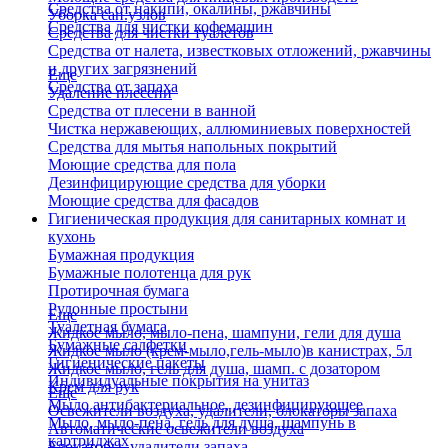
Средства от накипи, окалины, ржавчины
Уборка сан.узлов
Средства для чистки кофемашин
Средства для чистки туалетов
Средства от налета, известковых отложений, ржавчины
и других загрязнений
Еще
Средства от запаха
Удаление плесени
Средства от плесени в ванной
Чистка нержавеющих, аллюминиевых поверхностей
Средства для мытья напольных покрытий
Моющие средства для пола
Дезинфицирующие средства для уборки
Моющие средства для фасадов
Гигиеническая продукция для санитарных комнат и
кухонь
Бумажная продукция
Бумажные полотенца для рук
Протирочная бумага
Рулонные простыни
Еще
Туалетная бумага
Жидкое мыло, мыло-пена, шампуни, гели для душа
Бумажные салфетки
Жидкое мыло (крем-мыло,гель-мыло)в канистрах, 5л
Гигиенические пакеты
Жидкое мыло, гель для душа, шамп. с дозатором
Индивидуальные покрытия на унитаз
Крем для рук
Еще
Мыло антибактериальное, дезинфицирующее
Освежители воздуха, удалители, блокаторы запаха
Мыло, мыло-пена, гель для душа, шампунь в
Автоматические освежители воздуха
картриджах
Блокаторы, удалители запаха