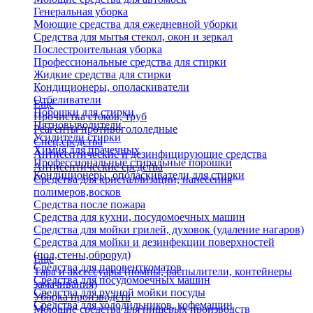
Генеральная уборка
Моющие средства для ежедневной уборки
Средства для мытья стекол, окон и зеркал
Послестроительная уборка
Профессиональные средства для стирки
Жидкие средства для стирки
Кондиционеры, ополаскиватели
Отбеливатели
Еще
Порошки для стирки
Прочистка стоков, труб
Пятновыводители
Реагенты противогололедные
Усилители стирки
Спец.средства
Химия для прачечных
Антисептические и дезинфицирующие средства
Профессиональные стиральные порошки
Антисептические средства
Кондиционеры, ополаскиватели для стирки
Средства для кристаллизации, нанесения
полимеров,восков
Средства после пожара
Средства для кухни, посудомоечных машин
Средства для мойки грилей, духовок (удаление нагаров)
Средства для мойки и дезинфекции поверхностей
(пол,стены,оброруд)
Еще
Средства для паровенткоматов
Тара и аксессуары (помпы, распылители, контейнеры
Средства для посудомоечных машин
замачивания)
Средства для ручной мойки посуды
Уборка производств
Средства для холодильников, кофемашин
Моющие средства для пищевых производств