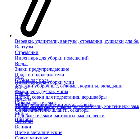
Веревки, удлинтели, вантузы, стремянки, сушилки для бе
Вантузы
Стремянки
Инвентарь для уборки помещений
Ведра
Знаки предупреждающие
Пады и падодержатели
Еще
Сгоны для пола
Инвентарь для уборки улиц
Тележки уборочные, отжимы, корзины, вкладыши
Вилы
Флаундеры, ручки, мопы
Грабли
Щетки, совки для подметания, дер.швабры
Лопаты
Еще
Отжим для тележек
Метлы, веники, щетки метал., совки
Тара и аксессуары (помпы, распылители, контейнеры зам
Ручки для швабр
Опрыскиватели, шланги, секаторы
Мопы
Садовые тележки, мотокосы, масла, лески
Швабры
Черенки
Веники
Щетки металлические
Совки уличные