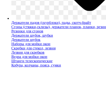
Держатели падов (скурблоки), пады, скотч-брайт
Сгоны (стяжки,склизы), держатели планок, планки, рези
Резинки для сгонов
Держатели шубок, шубки
Держатели шубок
Наборы для мойки окон
Скребки для стекол, лезвия
Лезвия для скребков
Ведра для мойки окон
Штанги телескопические
Кобура, колчаны, пояса, сумки