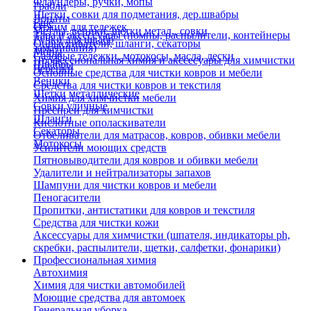
Флаундеры, ручки, мопы
Грабли
Щетки, совки для подметания, дер.швабры
Лопаты
Еще
Отжим для тележек
Метлы, веники, щетки метал., совки
Тара и аксессуары (помпы, распылители, контейнеры
Ручки для швабр
Опрыскиватели, шланги, секаторы
замачивания)
Мопы
Садовые тележки, мотокосы, масла, лески
Профессиональная химия и акссесуары для химчистки
Швабры
Черенки
Основные средства для чистки ковров и мебели
Веники
Средства для чистки ковров и текстиля
Щетки металлические
Химия для химчистки мебели
Совки уличные
Преспреи для химчистки
Шланги
Кислотные ополаскиватели
Секаторы
Отбеливатели для матрасов, ковров, обивки мебели
Мотокосы
Усилители моющих средств
Пятновыводители для ковров и обивки мебели
Удалители и нейтрализаторы запахов
Шампуни для чистки ковров и мебели
Пеногасители
Пропитки, антистатики для ковров и текстиля
Средства для чистки кожи
Аксессуары для химчистки (шпателя, индикаторы ph,
скребки, распылители, щетки, салфетки, фонарики)
Профессиональная химия
Автохимия
Химия для чистки автомобилей
Моющие средства для автомоек
Генеральная уборка