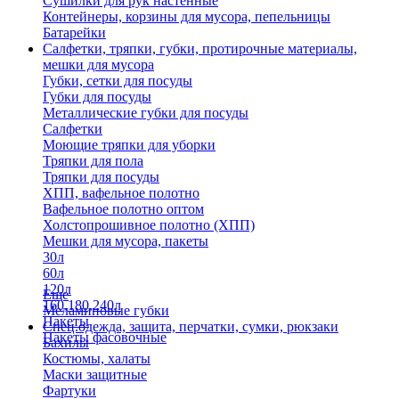
Сушилки для рук настенные
Контейнеры, корзины для мусора, пепельницы
Батарейки
Салфетки, тряпки, губки, протирочные материалы,
мешки для мусора
Губки, сетки для посуды
Губки для посуды
Металлические губки для посуды
Салфетки
Моющие тряпки для уборки
Тряпки для пола
Тряпки для посуды
ХПП, вафельное полотно
Вафельное полотно оптом
Холстопрошивное полотно (ХПП)
Мешки для мусора, пакеты
30л
60л
120л
Еще
160,180,240л
Меламиновые губки
Пакеты
Спец.одежда, защита, перчатки, сумки, рюкзаки
Пакеты фасовочные
Бахилы
Костюмы, халаты
Маски защитные
Фартуки