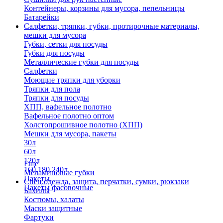
Контейнеры, корзины для мусора, пепельницы
Батарейки
Салфетки, тряпки, губки, протирочные материалы,
мешки для мусора
Губки, сетки для посуды
Губки для посуды
Металлические губки для посуды
Салфетки
Моющие тряпки для уборки
Тряпки для пола
Тряпки для посуды
ХПП, вафельное полотно
Вафельное полотно оптом
Холстопрошивное полотно (ХПП)
Мешки для мусора, пакеты
30л
60л
120л
Еще
160,180,240л
Меламиновые губки
Пакеты
Спец.одежда, защита, перчатки, сумки, рюкзаки
Пакеты фасовочные
Бахилы
Костюмы, халаты
Маски защитные
Фартуки