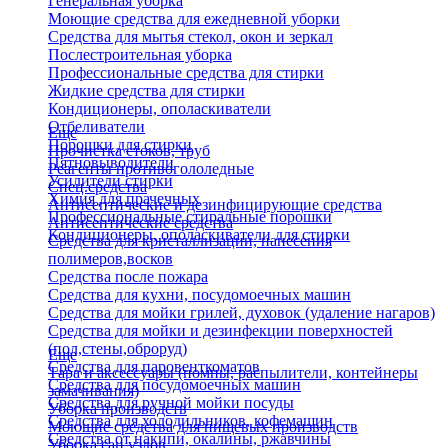
Генеральная уборка
Моющие средства для ежедневной уборки
Средства для мытья стекол, окон и зеркал
Послестроительная уборка
Профессиональные средства для стирки
Жидкие средства для стирки
Кондиционеры, ополаскиватели
Отбеливатели
Еще
Порошки для стирки
Прочистка стоков, труб
Пятновыводители
Реагенты противогололедные
Усилители стирки
Спец.средства
Химия для прачечных
Антисептические и дезинфицирующие средства
Профессиональные стиральные порошки
Антисептические средства
Кондиционеры, ополаскиватели для стирки
Средства для кристаллизации, нанесения
полимеров,восков
Средства после пожара
Средства для кухни, посудомоечных машин
Средства для мойки грилей, духовок (удаление нагаров)
Средства для мойки и дезинфекции поверхностей
(пол,стены,оброруд)
Еще
Средства для паровенткоматов
Тара и аксессуары (помпы, распылители, контейнеры
Средства для посудомоечных машин
замачивания)
Средства для ручной мойки посуды
Уборка производств
Средства для холодильников, кофемашин
Моющие средства для пищевых производств
Средства от накипи, окалины, ржавчины
Уборка сан.узлов