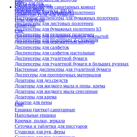
Еще
Паста для рук
Удалители запаха
Оборудование для санитарных комнат
Твердое мыло
Освежители воздуха 300 мл
Диспенсеры для бумажных полотенец
Шампуни, гели для душа,5л
Настенные диспенсеры для бумажных полотенец
Гели для душа
Диспенсеры для листовых полотенец
Шампуни
Диспенсеры для бумажных полотенец h3
Еще
Диспенсеры для рулонных полотенец
Диспенсеры для индивидуальных покрытий
Диспенсеры для полотенец Z-сложения
Диспенсеры для освежителей воздуха
Диспенсеры для салфеток
Диспенсеры для салфеток настольные
Диспенсеры для туалетной бумаги
Диспенсеры для туалетной бумаги в больших рулонах
Настенные диспенсеры для туалетной бумаги
Диспесеры для протирочных материалов
Дозаторы для дез.средств
Дозаторы для жидкого мыла и пены, крема
Дозаторы для жидкого мыла сенсорные
Дозаторы для крема
Дозатор для пены
Еще
Ершики (щетки) санитарные
Напольные ершики
Крючки, полки, зеркала
Сеточки и таблетки для писсуаров
Сушилки для рук, фены