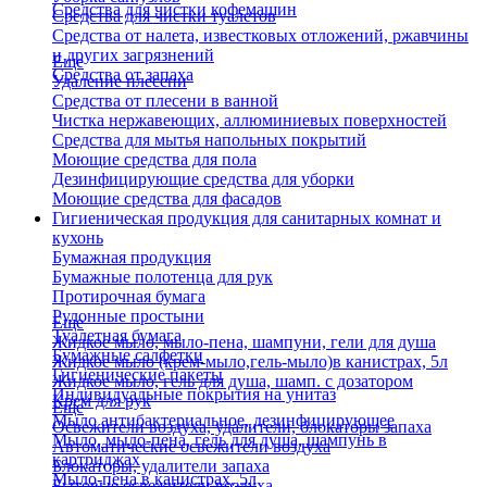
Средства для чистки кофемашин
Средства для чистки туалетов
Средства от налета, известковых отложений, ржавчины
и других загрязнений
Еще
Средства от запаха
Удаление плесени
Средства от плесени в ванной
Чистка нержавеющих, аллюминиевых поверхностей
Средства для мытья напольных покрытий
Моющие средства для пола
Дезинфицирующие средства для уборки
Моющие средства для фасадов
Гигиеническая продукция для санитарных комнат и
кухонь
Бумажная продукция
Бумажные полотенца для рук
Протирочная бумага
Рулонные простыни
Еще
Туалетная бумага
Жидкое мыло, мыло-пена, шампуни, гели для душа
Бумажные салфетки
Жидкое мыло (крем-мыло,гель-мыло)в канистрах, 5л
Гигиенические пакеты
Жидкое мыло, гель для душа, шамп. с дозатором
Индивидуальные покрытия на унитаз
Крем для рук
Еще
Мыло антибактериальное, дезинфицирующее
Освежители воздуха, удалители, блокаторы запаха
Мыло, мыло-пена, гель для душа, шампунь в
Автоматические освежители воздуха
картриджах
Блокаторы, удалители запаха
Мыло-пена в канистрах, 5л
Бытовые освежители воздуха