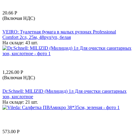
20.66
Р
(Включая НДС)
VEIRO: Туалетная бумага в малых рулонах Professional
Comfort 2сл, 25м, 48рул/уп, белая
На складе:
43 шт.
1,226.00
Р
(Включая НДС)
Dr.Schnell: MILIZID (Милицид) 1л Для очистки санитарных
зон, кислотное
На складе:
21 шт.
573.00
Р