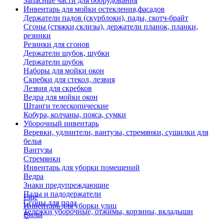
Запасные части для оборудования
Инвентарь для мойки остекления,фасадов
Держатели падов (скурблоки), пады, скотч-брайт
Сгоны (стяжки,склизы), держатели планок, планки,
резинки
Резинки для сгонов
Держатели шубок, шубки
Держатели шубок
Наборы для мойки окон
Скребки для стекол, лезвия
Лезвия для скребков
Ведра для мойки окон
Штанги телескопические
Кобура, колчаны, пояса, сумки
Уборочный инвентарь
Веревки, удлинтели, вантузы, стремянки, сушилки для
белья
Вантузы
Стремянки
Инвентарь для уборки помещений
Ведра
Знаки предупреждающие
Пады и падодержатели
Еще
Сгоны для пола
Инвентарь для уборки улиц
Тележки уборочные, отжимы, корзины, вкладыши
Вилы