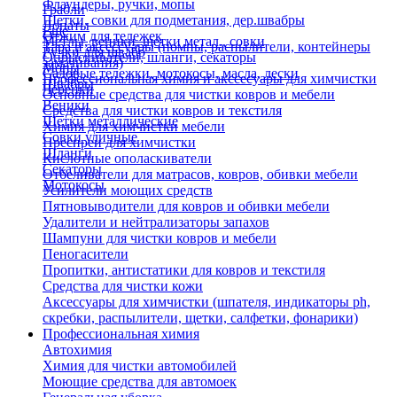
Флаундеры, ручки, мопы
Грабли
Щетки, совки для подметания, дер.швабры
Лопаты
Еще
Отжим для тележек
Метлы, веники, щетки метал., совки
Тара и аксессуары (помпы, распылители, контейнеры
Ручки для швабр
Опрыскиватели, шланги, секаторы
замачивания)
Мопы
Садовые тележки, мотокосы, масла, лески
Профессиональная химия и акссесуары для химчистки
Швабры
Черенки
Основные средства для чистки ковров и мебели
Веники
Средства для чистки ковров и текстиля
Щетки металлические
Химия для химчистки мебели
Совки уличные
Преспреи для химчистки
Шланги
Кислотные ополаскиватели
Секаторы
Отбеливатели для матрасов, ковров, обивки мебели
Мотокосы
Усилители моющих средств
Пятновыводители для ковров и обивки мебели
Удалители и нейтрализаторы запахов
Шампуни для чистки ковров и мебели
Пеногасители
Пропитки, антистатики для ковров и текстиля
Средства для чистки кожи
Аксессуары для химчистки (шпателя, индикаторы ph,
скребки, распылители, щетки, салфетки, фонарики)
Профессиональная химия
Автохимия
Химия для чистки автомобилей
Моющие средства для автомоек