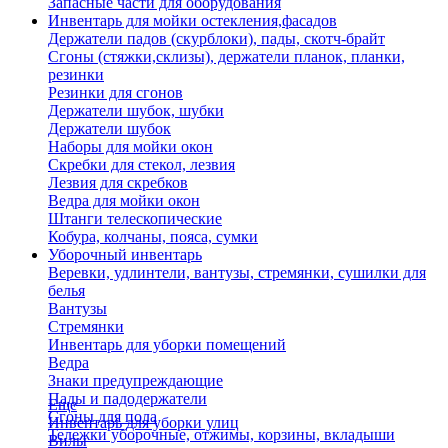
Запасные части для оборудования
Инвентарь для мойки остекления,фасадов
Держатели падов (скурблоки), пады, скотч-брайт
Сгоны (стяжки,склизы), держатели планок, планки,
резинки
Резинки для сгонов
Держатели шубок, шубки
Держатели шубок
Наборы для мойки окон
Скребки для стекол, лезвия
Лезвия для скребков
Ведра для мойки окон
Штанги телескопические
Кобура, колчаны, пояса, сумки
Уборочный инвентарь
Веревки, удлинтели, вантузы, стремянки, сушилки для
белья
Вантузы
Стремянки
Инвентарь для уборки помещений
Ведра
Знаки предупреждающие
Пады и падодержатели
Еще
Сгоны для пола
Инвентарь для уборки улиц
Тележки уборочные, отжимы, корзины, вкладыши
Вилы