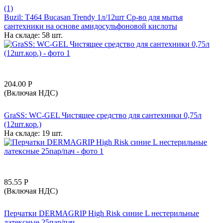
(1)
Buzil: T464 Bucasan Trendy 1л/12шт Ср-во для мытья
сантехники на основе амидосульфоновой кислоты
На складе:
58 шт.
204.00
Р
(Включая НДС)
GraSS: WC-GEL Чистящее средство для сантехники 0,75л
(12шт.кор.)
На складе:
19 шт.
85.55
Р
(Включая НДС)
Перчатки DERMAGRIP High Risk синие L нестерильные
латексные 25пар/пач