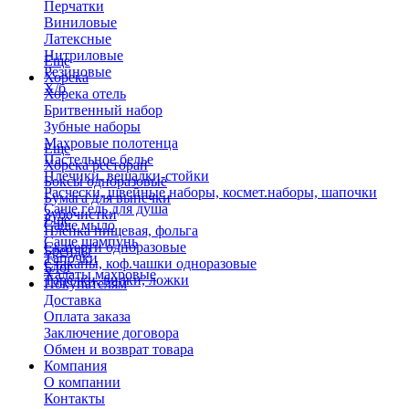
Перчатки
Виниловые
Латексные
Нитриловые
Еще
Резиновые
Хорека
Х/б
Хорека отель
Бритвенный набор
Зубные наборы
Махровые полотенца
Еще
Пастельное белье
Хорека ресторан
Плечики, вешалки-стойки
Боксы одноразовые
Расчески, швейные наборы, космет.наборы, шапочки
Бумага для выпечки
Саше гель для душа
Зубочистки
Еще
Саше мыло
Пленка пищевая, фольга
Саше шампунь
Скатерти одноразовые
Бренды
Тапочки
Стаканы, коф.чашки одноразовые
Блог
Халаты махровые
Тарелки, вилки, ложки
Покупателям
Доставка
Оплата заказа
Заключение договора
Обмен и возврат товара
Компания
О компании
Контакты