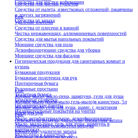
Средства для чистки кофемашин
Средства для чистки туалетов
Средства от налета, известковых отложений, ржавчины
и других загрязнений
Еще
Средства от запаха
Удаление плесени
Средства от плесени в ванной
Чистка нержавеющих, аллюминиевых поверхностей
Средства для мытья напольных покрытий
Моющие средства для пола
Дезинфицирующие средства для уборки
Моющие средства для фасадов
Гигиеническая продукция для санитарных комнат и
кухонь
Бумажная продукция
Бумажные полотенца для рук
Протирочная бумага
Рулонные простыни
Еще
Туалетная бумага
Жидкое мыло, мыло-пена, шампуни, гели для душа
Бумажные салфетки
Жидкое мыло (крем-мыло,гель-мыло)в канистрах, 5л
Гигиенические пакеты
Жидкое мыло, гель для душа, шамп. с дозатором
Индивидуальные покрытия на унитаз
Крем для рук
Еще
Мыло антибактериальное, дезинфицирующее
Освежители воздуха, удалители, блокаторы запаха
Мыло, мыло-пена, гель для душа, шампунь в
Автоматические освежители воздуха
картриджах
Блокаторы, удалители запаха
Мыло-пена в канистрах, 5л
Бытовые освежители воздуха