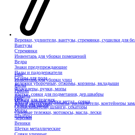
Веревки, удлинтели, вантузы, стремянки, сушилки для бе
Вантузы
Стремянки
Инвентарь для уборки помещений
Ведра
Знаки предупреждающие
Пады и падодержатели
Еще
Сгоны для пола
Инвентарь для уборки улиц
Тележки уборочные, отжимы, корзины, вкладыши
Вилы
Флаундеры, ручки, мопы
Грабли
Щетки, совки для подметания, дер.швабры
Лопаты
Еще
Отжим для тележек
Метлы, веники, щетки метал., совки
Тара и аксессуары (помпы, распылители, контейнеры зам
Ручки для швабр
Опрыскиватели, шланги, секаторы
Мопы
Садовые тележки, мотокосы, масла, лески
Швабры
Черенки
Веники
Щетки металлические
Совки уличные