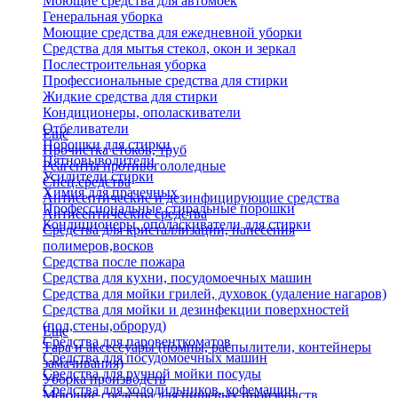
Моющие средства для автомоек
Генеральная уборка
Моющие средства для ежедневной уборки
Средства для мытья стекол, окон и зеркал
Послестроительная уборка
Профессиональные средства для стирки
Жидкие средства для стирки
Кондиционеры, ополаскиватели
Отбеливатели
Еще
Порошки для стирки
Прочистка стоков, труб
Пятновыводители
Реагенты противогололедные
Усилители стирки
Спец.средства
Химия для прачечных
Антисептические и дезинфицирующие средства
Профессиональные стиральные порошки
Антисептические средства
Кондиционеры, ополаскиватели для стирки
Средства для кристаллизации, нанесения
полимеров,восков
Средства после пожара
Средства для кухни, посудомоечных машин
Средства для мойки грилей, духовок (удаление нагаров)
Средства для мойки и дезинфекции поверхностей
(пол,стены,оброруд)
Еще
Средства для паровенткоматов
Тара и аксессуары (помпы, распылители, контейнеры
Средства для посудомоечных машин
замачивания)
Средства для ручной мойки посуды
Уборка производств
Средства для холодильников, кофемашин
Моющие средства для пищевых производств