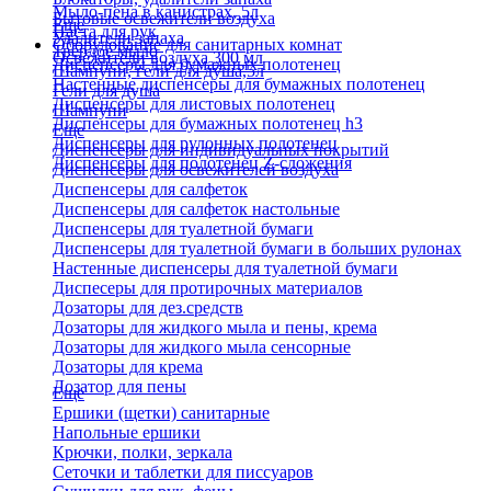
Мыло-пена в канистрах, 5л
Бытовые освежители воздуха
Еще
Паста для рук
Удалители запаха
Оборудование для санитарных комнат
Твердое мыло
Освежители воздуха 300 мл
Диспенсеры для бумажных полотенец
Шампуни, гели для душа,5л
Настенные диспенсеры для бумажных полотенец
Гели для душа
Диспенсеры для листовых полотенец
Шампуни
Диспенсеры для бумажных полотенец h3
Еще
Диспенсеры для рулонных полотенец
Диспенсеры для индивидуальных покрытий
Диспенсеры для полотенец Z-сложения
Диспенсеры для освежителей воздуха
Диспенсеры для салфеток
Диспенсеры для салфеток настольные
Диспенсеры для туалетной бумаги
Диспенсеры для туалетной бумаги в больших рулонах
Настенные диспенсеры для туалетной бумаги
Диспесеры для протирочных материалов
Дозаторы для дез.средств
Дозаторы для жидкого мыла и пены, крема
Дозаторы для жидкого мыла сенсорные
Дозаторы для крема
Дозатор для пены
Еще
Ершики (щетки) санитарные
Напольные ершики
Крючки, полки, зеркала
Сеточки и таблетки для писсуаров