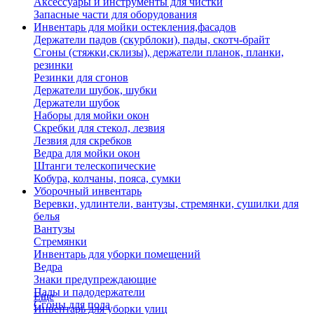
Аксессуары и инструменты для чистки
Запасные части для оборудования
Инвентарь для мойки остекления,фасадов
Держатели падов (скурблоки), пады, скотч-брайт
Сгоны (стяжки,склизы), держатели планок, планки,
резинки
Резинки для сгонов
Держатели шубок, шубки
Держатели шубок
Наборы для мойки окон
Скребки для стекол, лезвия
Лезвия для скребков
Ведра для мойки окон
Штанги телескопические
Кобура, колчаны, пояса, сумки
Уборочный инвентарь
Веревки, удлинтели, вантузы, стремянки, сушилки для
белья
Вантузы
Стремянки
Инвентарь для уборки помещений
Ведра
Знаки предупреждающие
Пады и падодержатели
Еще
Сгоны для пола
Инвентарь для уборки улиц