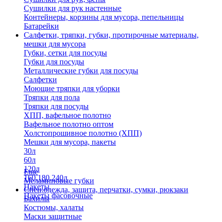
Сушилки для рук настенные
Контейнеры, корзины для мусора, пепельницы
Батарейки
Салфетки, тряпки, губки, протирочные материалы,
мешки для мусора
Губки, сетки для посуды
Губки для посуды
Металлические губки для посуды
Салфетки
Моющие тряпки для уборки
Тряпки для пола
Тряпки для посуды
ХПП, вафельное полотно
Вафельное полотно оптом
Холстопрошивное полотно (ХПП)
Мешки для мусора, пакеты
30л
60л
120л
Еще
160,180,240л
Меламиновые губки
Пакеты
Спец.одежда, защита, перчатки, сумки, рюкзаки
Пакеты фасовочные
Бахилы
Костюмы, халаты
Маски защитные