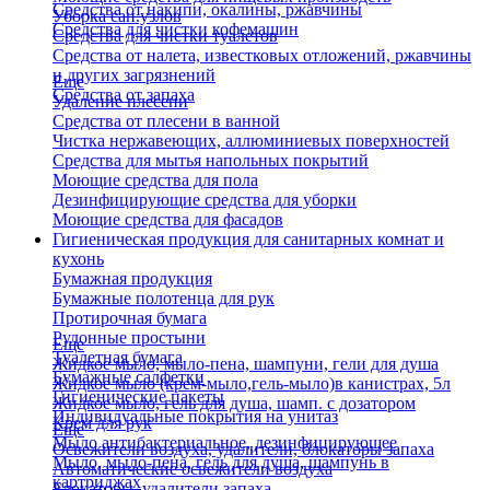
Средства от накипи, окалины, ржавчины
Уборка сан.узлов
Средства для чистки кофемашин
Средства для чистки туалетов
Средства от налета, известковых отложений, ржавчины
и других загрязнений
Еще
Средства от запаха
Удаление плесени
Средства от плесени в ванной
Чистка нержавеющих, аллюминиевых поверхностей
Средства для мытья напольных покрытий
Моющие средства для пола
Дезинфицирующие средства для уборки
Моющие средства для фасадов
Гигиеническая продукция для санитарных комнат и
кухонь
Бумажная продукция
Бумажные полотенца для рук
Протирочная бумага
Рулонные простыни
Еще
Туалетная бумага
Жидкое мыло, мыло-пена, шампуни, гели для душа
Бумажные салфетки
Жидкое мыло (крем-мыло,гель-мыло)в канистрах, 5л
Гигиенические пакеты
Жидкое мыло, гель для душа, шамп. с дозатором
Индивидуальные покрытия на унитаз
Крем для рук
Еще
Мыло антибактериальное, дезинфицирующее
Освежители воздуха, удалители, блокаторы запаха
Мыло, мыло-пена, гель для душа, шампунь в
Автоматические освежители воздуха
картриджах
Блокаторы, удалители запаха