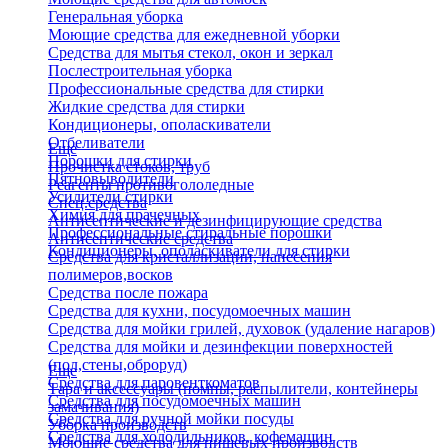
Генеральная уборка
Моющие средства для ежедневной уборки
Средства для мытья стекол, окон и зеркал
Послестроительная уборка
Профессиональные средства для стирки
Жидкие средства для стирки
Кондиционеры, ополаскиватели
Отбеливатели
Еще
Порошки для стирки
Прочистка стоков, труб
Пятновыводители
Реагенты противогололедные
Усилители стирки
Спец.средства
Химия для прачечных
Антисептические и дезинфицирующие средства
Профессиональные стиральные порошки
Антисептические средства
Кондиционеры, ополаскиватели для стирки
Средства для кристаллизации, нанесения
полимеров,восков
Средства после пожара
Средства для кухни, посудомоечных машин
Средства для мойки грилей, духовок (удаление нагаров)
Средства для мойки и дезинфекции поверхностей
(пол,стены,оброруд)
Еще
Средства для паровенткоматов
Тара и аксессуары (помпы, распылители, контейнеры
Средства для посудомоечных машин
замачивания)
Средства для ручной мойки посуды
Уборка производств
Средства для холодильников, кофемашин
Моющие средства для пищевых производств