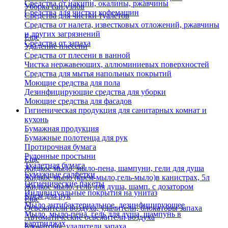
Средства от накипи, окалины, ржавчины
Уборка сан.узлов
Средства для чистки кофемашин
Средства для чистки туалетов
Средства от налета, известковых отложений, ржавчины
и других загрязнений
Еще
Средства от запаха
Удаление плесени
Средства от плесени в ванной
Чистка нержавеющих, аллюминиевых поверхностей
Средства для мытья напольных покрытий
Моющие средства для пола
Дезинфицирующие средства для уборки
Моющие средства для фасадов
Гигиеническая продукция для санитарных комнат и
кухонь
Бумажная продукция
Бумажные полотенца для рук
Протирочная бумага
Рулонные простыни
Еще
Туалетная бумага
Жидкое мыло, мыло-пена, шампуни, гели для душа
Бумажные салфетки
Жидкое мыло (крем-мыло,гель-мыло)в канистрах, 5л
Гигиенические пакеты
Жидкое мыло, гель для душа, шамп. с дозатором
Индивидуальные покрытия на унитаз
Крем для рук
Еще
Мыло антибактериальное, дезинфицирующее
Освежители воздуха, удалители, блокаторы запаха
Мыло, мыло-пена, гель для душа, шампунь в
Автоматические освежители воздуха
картриджах
Блокаторы, удалители запаха