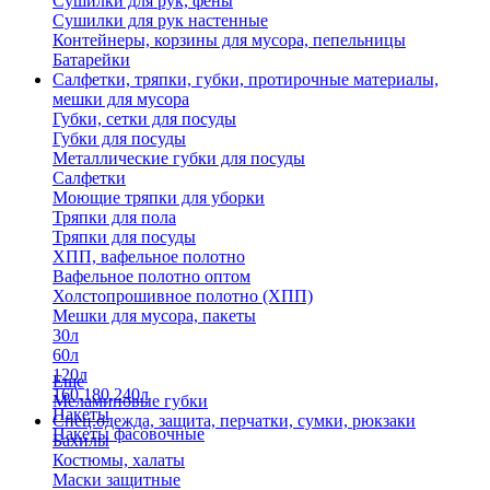
Сушилки для рук, фены
Сушилки для рук настенные
Контейнеры, корзины для мусора, пепельницы
Батарейки
Салфетки, тряпки, губки, протирочные материалы,
мешки для мусора
Губки, сетки для посуды
Губки для посуды
Металлические губки для посуды
Салфетки
Моющие тряпки для уборки
Тряпки для пола
Тряпки для посуды
ХПП, вафельное полотно
Вафельное полотно оптом
Холстопрошивное полотно (ХПП)
Мешки для мусора, пакеты
30л
60л
120л
Еще
160,180,240л
Меламиновые губки
Пакеты
Спец.одежда, защита, перчатки, сумки, рюкзаки
Пакеты фасовочные
Бахилы
Костюмы, халаты
Маски защитные