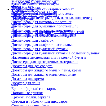
Мыло-пена в канистрах, 5л
Бытовые освежители воздуха
Еще
Паста для рук
Удалители запаха
Оборудование для санитарных комнат
Твердое мыло
Освежители воздуха 300 мл
Диспенсеры для бумажных полотенец
Шампуни, гели для душа,5л
Настенные диспенсеры для бумажных полотенец
Гели для душа
Диспенсеры для листовых полотенец
Шампуни
Диспенсеры для бумажных полотенец h3
Еще
Диспенсеры для рулонных полотенец
Диспенсеры для индивидуальных покрытий
Диспенсеры для полотенец Z-сложения
Диспенсеры для освежителей воздуха
Диспенсеры для салфеток
Диспенсеры для салфеток настольные
Диспенсеры для туалетной бумаги
Диспенсеры для туалетной бумаги в больших рулонах
Настенные диспенсеры для туалетной бумаги
Диспесеры для протирочных материалов
Дозаторы для дез.средств
Дозаторы для жидкого мыла и пены, крема
Дозаторы для жидкого мыла сенсорные
Дозаторы для крема
Дозатор для пены
Еще
Ершики (щетки) санитарные
Напольные ершики
Крючки, полки, зеркала
Сеточки и таблетки для писсуаров
Сушилки для рук, фены