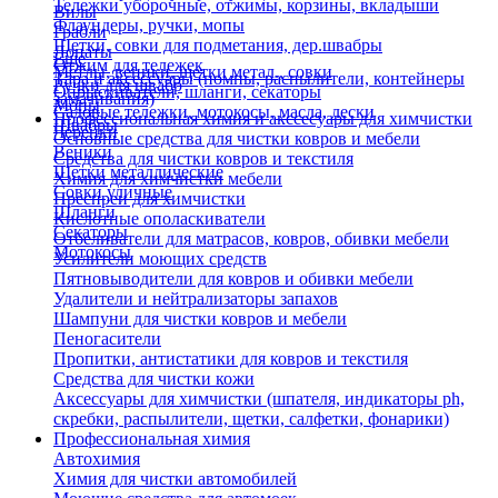
Тележки уборочные, отжимы, корзины, вкладыши
Вилы
Флаундеры, ручки, мопы
Грабли
Щетки, совки для подметания, дер.швабры
Лопаты
Еще
Отжим для тележек
Метлы, веники, щетки метал., совки
Тара и аксессуары (помпы, распылители, контейнеры
Ручки для швабр
Опрыскиватели, шланги, секаторы
замачивания)
Мопы
Садовые тележки, мотокосы, масла, лески
Профессиональная химия и акссесуары для химчистки
Швабры
Черенки
Основные средства для чистки ковров и мебели
Веники
Средства для чистки ковров и текстиля
Щетки металлические
Химия для химчистки мебели
Совки уличные
Преспреи для химчистки
Шланги
Кислотные ополаскиватели
Секаторы
Отбеливатели для матрасов, ковров, обивки мебели
Мотокосы
Усилители моющих средств
Пятновыводители для ковров и обивки мебели
Удалители и нейтрализаторы запахов
Шампуни для чистки ковров и мебели
Пеногасители
Пропитки, антистатики для ковров и текстиля
Средства для чистки кожи
Аксессуары для химчистки (шпателя, индикаторы ph,
скребки, распылители, щетки, салфетки, фонарики)
Профессиональная химия
Автохимия
Химия для чистки автомобилей