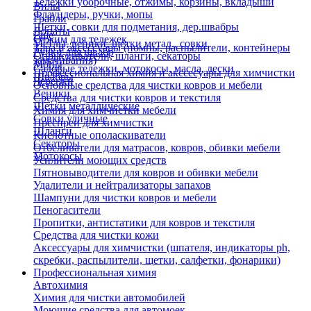
Тележки уборочные, отжимы, корзины, вкладыши
Вилы
Флаундеры, ручки, мопы
Грабли
Щетки, совки для подметания, дер.швабры
Лопаты
Еще
Отжим для тележек
Метлы, веники, щетки метал., совки
Тара и аксессуары (помпы, распылители, контейнеры
Ручки для швабр
Опрыскиватели, шланги, секаторы
замачивания)
Мопы
Садовые тележки, мотокосы, масла, лески
Профессиональная химия и акссесуары для химчистки
Швабры
Черенки
Основные средства для чистки ковров и мебели
Веники
Средства для чистки ковров и текстиля
Щетки металлические
Химия для химчистки мебели
Совки уличные
Преспреи для химчистки
Шланги
Кислотные ополаскиватели
Секаторы
Отбеливатели для матрасов, ковров, обивки мебели
Мотокосы
Усилители моющих средств
Пятновыводители для ковров и обивки мебели
Удалители и нейтрализаторы запахов
Шампуни для чистки ковров и мебели
Пеногасители
Пропитки, антистатики для ковров и текстиля
Средства для чистки кожи
Аксессуары для химчистки (шпателя, индикаторы ph,
скребки, распылители, щетки, салфетки, фонарики)
Профессиональная химия
Автохимия
Химия для чистки автомобилей
Моющие средства для автомоек