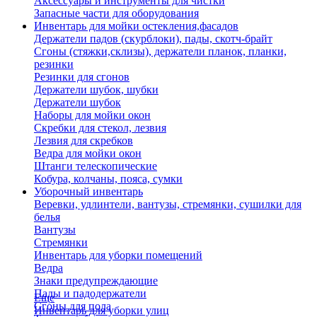
Аксессуары и инструменты для чистки
Запасные части для оборудования
Инвентарь для мойки остекления,фасадов
Держатели падов (скурблоки), пады, скотч-брайт
Сгоны (стяжки,склизы), держатели планок, планки,
резинки
Резинки для сгонов
Держатели шубок, шубки
Держатели шубок
Наборы для мойки окон
Скребки для стекол, лезвия
Лезвия для скребков
Ведра для мойки окон
Штанги телескопические
Кобура, колчаны, пояса, сумки
Уборочный инвентарь
Веревки, удлинтели, вантузы, стремянки, сушилки для
белья
Вантузы
Стремянки
Инвентарь для уборки помещений
Ведра
Знаки предупреждающие
Пады и падодержатели
Еще
Сгоны для пола
Инвентарь для уборки улиц