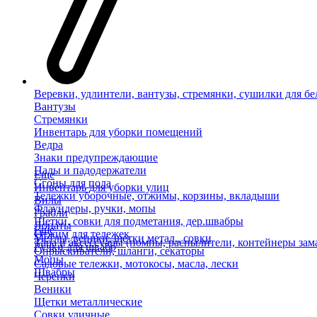
Веревки, удлинтели, вантузы, стремянки, сушилки для бе
Вантузы
Стремянки
Инвентарь для уборки помещений
Ведра
Знаки предупреждающие
Пады и падодержатели
Еще
Сгоны для пола
Инвентарь для уборки улиц
Тележки уборочные, отжимы, корзины, вкладыши
Вилы
Флаундеры, ручки, мопы
Грабли
Щетки, совки для подметания, дер.швабры
Лопаты
Еще
Отжим для тележек
Метлы, веники, щетки метал., совки
Тара и аксессуары (помпы, распылители, контейнеры зам
Ручки для швабр
Опрыскиватели, шланги, секаторы
Мопы
Садовые тележки, мотокосы, масла, лески
Швабры
Черенки
Веники
Щетки металлические
Совки уличные