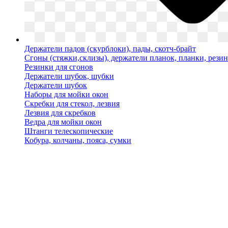
Держатели падов (скурблоки), пады, скотч-брайт
Сгоны (стяжки,склизы), держатели планок, планки, рези
Резинки для сгонов
Держатели шубок, шубки
Держатели шубок
Наборы для мойки окон
Скребки для стекол, лезвия
Лезвия для скребков
Ведра для мойки окон
Штанги телескопические
Кобура, колчаны, пояса, сумки