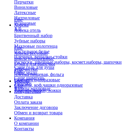
Перчатки
Виниловые
Латексные
Нитриловые
Еще
Резиновые
Хорека
Х/б
Хорека отель
Бритвенный набор
Зубные наборы
Махровые полотенца
Еще
Пастельное белье
Хорека ресторан
Плечики, вешалки-стойки
Боксы одноразовые
Расчески, швейные наборы, космет.наборы, шапочки
Бумага для выпечки
Саше гель для душа
Зубочистки
Еще
Саше мыло
Пленка пищевая, фольга
Саше шампунь
Скатерти одноразовые
Бренды
Тапочки
Стаканы, коф.чашки одноразовые
Блог
Халаты махровые
Тарелки, вилки, ложки
Покупателям
Доставка
Оплата заказа
Заключение договора
Обмен и возврат товара
Компания
О компании
Контакты