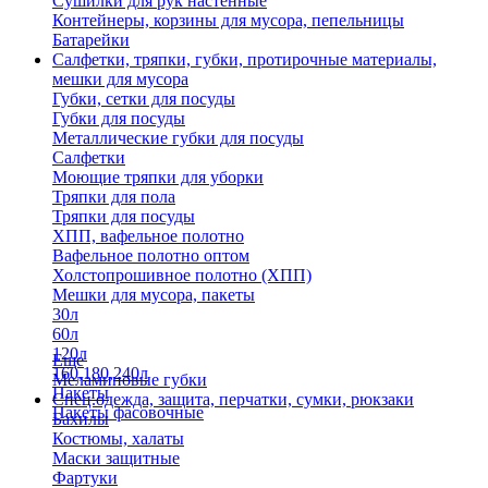
Сушилки для рук настенные
Контейнеры, корзины для мусора, пепельницы
Батарейки
Салфетки, тряпки, губки, протирочные материалы,
мешки для мусора
Губки, сетки для посуды
Губки для посуды
Металлические губки для посуды
Салфетки
Моющие тряпки для уборки
Тряпки для пола
Тряпки для посуды
ХПП, вафельное полотно
Вафельное полотно оптом
Холстопрошивное полотно (ХПП)
Мешки для мусора, пакеты
30л
60л
120л
Еще
160,180,240л
Меламиновые губки
Пакеты
Спец.одежда, защита, перчатки, сумки, рюкзаки
Пакеты фасовочные
Бахилы
Костюмы, халаты
Маски защитные
Фартуки