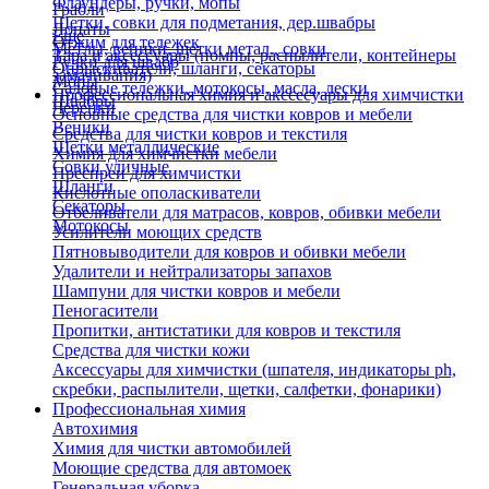
Флаундеры, ручки, мопы
Грабли
Щетки, совки для подметания, дер.швабры
Лопаты
Еще
Отжим для тележек
Метлы, веники, щетки метал., совки
Тара и аксессуары (помпы, распылители, контейнеры
Ручки для швабр
Опрыскиватели, шланги, секаторы
замачивания)
Мопы
Садовые тележки, мотокосы, масла, лески
Профессиональная химия и акссесуары для химчистки
Швабры
Черенки
Основные средства для чистки ковров и мебели
Веники
Средства для чистки ковров и текстиля
Щетки металлические
Химия для химчистки мебели
Совки уличные
Преспреи для химчистки
Шланги
Кислотные ополаскиватели
Секаторы
Отбеливатели для матрасов, ковров, обивки мебели
Мотокосы
Усилители моющих средств
Пятновыводители для ковров и обивки мебели
Удалители и нейтрализаторы запахов
Шампуни для чистки ковров и мебели
Пеногасители
Пропитки, антистатики для ковров и текстиля
Средства для чистки кожи
Аксессуары для химчистки (шпателя, индикаторы ph,
скребки, распылители, щетки, салфетки, фонарики)
Профессиональная химия
Автохимия
Химия для чистки автомобилей
Моющие средства для автомоек
Генеральная уборка