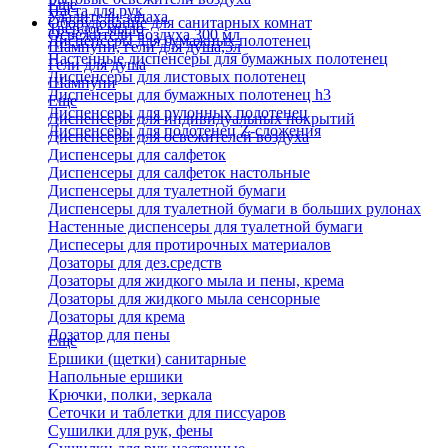
Еще
Паста для рук
Удалители запаха
Оборудование для санитарных комнат
Твердое мыло
Освежители воздуха 300 мл
Диспенсеры для бумажных полотенец
Шампуни, гели для душа,5л
Настенные диспенсеры для бумажных полотенец
Гели для душа
Диспенсеры для листовых полотенец
Шампуни
Диспенсеры для бумажных полотенец h3
Еще
Диспенсеры для рулонных полотенец
Диспенсеры для индивидуальных покрытий
Диспенсеры для полотенец Z-сложения
Диспенсеры для освежителей воздуха
Диспенсеры для салфеток
Диспенсеры для салфеток настольные
Диспенсеры для туалетной бумаги
Диспенсеры для туалетной бумаги в больших рулонах
Настенные диспенсеры для туалетной бумаги
Диспесеры для протирочных материалов
Дозаторы для дез.средств
Дозаторы для жидкого мыла и пены, крема
Дозаторы для жидкого мыла сенсорные
Дозаторы для крема
Дозатор для пены
Еще
Ершики (щетки) санитарные
Напольные ершики
Крючки, полки, зеркала
Сеточки и таблетки для писсуаров
Сушилки для рук, фены