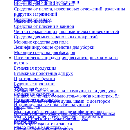
Средства для чистки кофемашин
Средства для чистки туалетов
Средства от налета, известковых отложений, ржавчины
и других загрязнений
Еще
Средства от запаха
Удаление плесени
Средства от плесени в ванной
Чистка нержавеющих, аллюминиевых поверхностей
Средства для мытья напольных покрытий
Моющие средства для пола
Дезинфицирующие средства для уборки
Моющие средства для фасадов
Гигиеническая продукция для санитарных комнат и
кухонь
Бумажная продукция
Бумажные полотенца для рук
Протирочная бумага
Рулонные простыни
Еще
Туалетная бумага
Жидкое мыло, мыло-пена, шампуни, гели для душа
Бумажные салфетки
Жидкое мыло (крем-мыло,гель-мыло)в канистрах, 5л
Гигиенические пакеты
Жидкое мыло, гель для душа, шамп. с дозатором
Индивидуальные покрытия на унитаз
Крем для рук
Еще
Мыло антибактериальное, дезинфицирующее
Освежители воздуха, удалители, блокаторы запаха
Мыло, мыло-пена, гель для душа, шампунь в
Автоматические освежители воздуха
картриджах
Блокаторы, удалители запаха
Мыло-пена в канистрах, 5л
Бытовые освежители воздуха