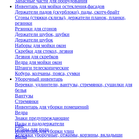
Запасные части для оборудования
Инвентарь для мойки остекления,фасадов
Держатели падов (скурблоки), пады, скотч-брайт
Сгоны (стяжки,склизы), держатели планок, планки,
резинки
Резинки для сгонов
Держатели шубок, шубки
Держатели шубок
Наборы для мойки окон
Скребки для стекол, лезвия
Лезвия для скребков
Ведра для мойки окон
Штанги телескопические
Кобура, колчаны, пояса, сумки
Уборочный инвентарь
Веревки, удлинтели, вантузы, стремянки, сушилки для
белья
Вантузы
Стремянки
Инвентарь для уборки помещений
Ведра
Знаки предупреждающие
Пады и падодержатели
Еще
Сгоны для пола
Инвентарь для уборки улиц
Тележки уборочные, отжимы, корзины, вкладыши
Вилы