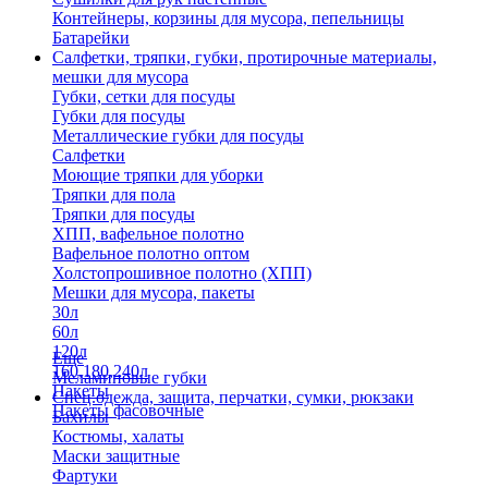
Контейнеры, корзины для мусора, пепельницы
Батарейки
Салфетки, тряпки, губки, протирочные материалы,
мешки для мусора
Губки, сетки для посуды
Губки для посуды
Металлические губки для посуды
Салфетки
Моющие тряпки для уборки
Тряпки для пола
Тряпки для посуды
ХПП, вафельное полотно
Вафельное полотно оптом
Холстопрошивное полотно (ХПП)
Мешки для мусора, пакеты
30л
60л
120л
Еще
160,180,240л
Меламиновые губки
Пакеты
Спец.одежда, защита, перчатки, сумки, рюкзаки
Пакеты фасовочные
Бахилы
Костюмы, халаты
Маски защитные
Фартуки