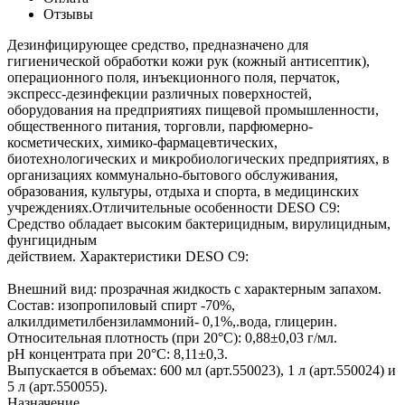
Отзывы
Дезинфицирующее средство, предназначено для
гигиенической обработки кожи рук (кожный антисептик),
операционного поля, инъекционного поля, перчаток,
экспресс-дезинфекции различных поверхностей,
оборудования на предприятиях пищевой промышленности,
общественного питания, торговли, парфюмерно-
косметических, химико-фармацевтических,
биотехнологических и микробиологических предприятиях, в
организациях коммунально-бытового обслуживания,
образования, культуры, отдыха и спорта, в медицинских
учреждениях.Отличительные особенности DESO C9:
Средство обладает высоким бактерицидным, вирулицидным,
фунгицидным
действием. Характеристики DESO C9:
Внешний вид: прозрачная жидкость с характерным запахом.
Состав: изопропиловый спирт -70%,
алкилдиметилбензиламмоний- 0,1%,.вода, глицерин.
Относительная плотность (при 20°C): 0,88±0,03 г/мл.
pH концентрата при 20°C: 8,11±0,3.
Выпускается в объемах: 600 мл (арт.550023), 1 л (арт.550024) и
5 л (арт.550055).
Назначение