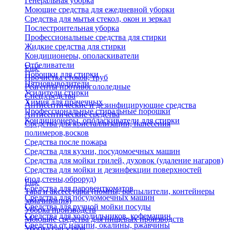
Генеральная уборка
Моющие средства для ежедневной уборки
Средства для мытья стекол, окон и зеркал
Послестроительная уборка
Профессиональные средства для стирки
Жидкие средства для стирки
Кондиционеры, ополаскиватели
Отбеливатели
Еще
Порошки для стирки
Прочистка стоков, труб
Пятновыводители
Реагенты противогололедные
Усилители стирки
Спец.средства
Химия для прачечных
Антисептические и дезинфицирующие средства
Профессиональные стиральные порошки
Антисептические средства
Кондиционеры, ополаскиватели для стирки
Средства для кристаллизации, нанесения
полимеров,восков
Средства после пожара
Средства для кухни, посудомоечных машин
Средства для мойки грилей, духовок (удаление нагаров)
Средства для мойки и дезинфекции поверхностей
(пол,стены,оброруд)
Еще
Средства для паровенткоматов
Тара и аксессуары (помпы, распылители, контейнеры
Средства для посудомоечных машин
замачивания)
Средства для ручной мойки посуды
Уборка производств
Средства для холодильников, кофемашин
Моющие средства для пищевых производств
Средства от накипи, окалины, ржавчины
Уборка сан.узлов