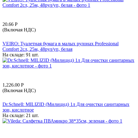
20.66
Р
(Включая НДС)
VEIRO: Туалетная бумага в малых рулонах Professional
Comfort 2сл, 25м, 48рул/уп, белая
На складе:
91 шт.
1,226.00
Р
(Включая НДС)
Dr.Schnell: MILIZID (Милицид) 1л Для очистки санитарных
зон, кислотное
На складе:
21 шт.