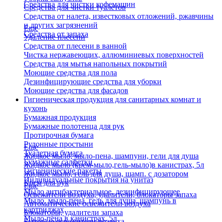
Средства для чистки кофемашин
Средства для чистки туалетов
Средства от налета, известковых отложений, ржавчины
и других загрязнений
Еще
Средства от запаха
Удаление плесени
Средства от плесени в ванной
Чистка нержавеющих, аллюминиевых поверхностей
Средства для мытья напольных покрытий
Моющие средства для пола
Дезинфицирующие средства для уборки
Моющие средства для фасадов
Гигиеническая продукция для санитарных комнат и
кухонь
Бумажная продукция
Бумажные полотенца для рук
Протирочная бумага
Рулонные простыни
Еще
Туалетная бумага
Жидкое мыло, мыло-пена, шампуни, гели для душа
Бумажные салфетки
Жидкое мыло (крем-мыло,гель-мыло)в канистрах, 5л
Гигиенические пакеты
Жидкое мыло, гель для душа, шамп. с дозатором
Индивидуальные покрытия на унитаз
Крем для рук
Еще
Мыло антибактериальное, дезинфицирующее
Освежители воздуха, удалители, блокаторы запаха
Мыло, мыло-пена, гель для душа, шампунь в
Автоматические освежители воздуха
картриджах
Блокаторы, удалители запаха
Мыло-пена в канистрах, 5л
Бытовые освежители воздуха