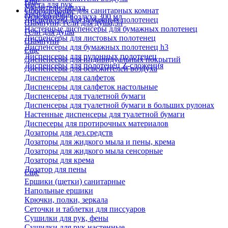
Еще
Паста для рук
Удалители запаха
Оборудование для санитарных комнат
Твердое мыло
Освежители воздуха 300 мл
Диспенсеры для бумажных полотенец
Шампуни, гели для душа,5л
Настенные диспенсеры для бумажных полотенец
Гели для душа
Диспенсеры для листовых полотенец
Шампуни
Диспенсеры для бумажных полотенец h3
Еще
Диспенсеры для рулонных полотенец
Диспенсеры для индивидуальных покрытий
Диспенсеры для полотенец Z-сложения
Диспенсеры для освежителей воздуха
Диспенсеры для салфеток
Диспенсеры для салфеток настольные
Диспенсеры для туалетной бумаги
Диспенсеры для туалетной бумаги в больших рулонах
Настенные диспенсеры для туалетной бумаги
Диспесеры для протирочных материалов
Дозаторы для дез.средств
Дозаторы для жидкого мыла и пены, крема
Дозаторы для жидкого мыла сенсорные
Дозаторы для крема
Дозатор для пены
Еще
Ершики (щетки) санитарные
Напольные ершики
Крючки, полки, зеркала
Сеточки и таблетки для писсуаров
Сушилки для рук, фены
Сушилки для рук настенные