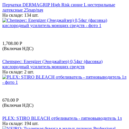
Перчатки DERMAGRIP High Risk синие L нестерильные
латексные 25пар/пач
На складе:
134 шт.
1,708.00
Р
(Включая НДС)
Chemspec: Energizer (Энеджайзер) 0,54кг (фасовка)
кислородный усилитель моющих средств
На складе:
2 шт.
670.00
Р
(Включая НДС)
PLEX: STIRO BLEACH отбеливатель - пятновыводитель 1л
На складе:
194 шт.