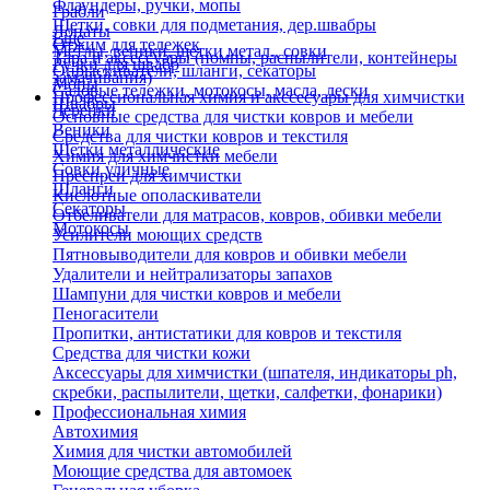
Флаундеры, ручки, мопы
Грабли
Щетки, совки для подметания, дер.швабры
Лопаты
Еще
Отжим для тележек
Метлы, веники, щетки метал., совки
Тара и аксессуары (помпы, распылители, контейнеры
Ручки для швабр
Опрыскиватели, шланги, секаторы
замачивания)
Мопы
Садовые тележки, мотокосы, масла, лески
Профессиональная химия и акссесуары для химчистки
Швабры
Черенки
Основные средства для чистки ковров и мебели
Веники
Средства для чистки ковров и текстиля
Щетки металлические
Химия для химчистки мебели
Совки уличные
Преспреи для химчистки
Шланги
Кислотные ополаскиватели
Секаторы
Отбеливатели для матрасов, ковров, обивки мебели
Мотокосы
Усилители моющих средств
Пятновыводители для ковров и обивки мебели
Удалители и нейтрализаторы запахов
Шампуни для чистки ковров и мебели
Пеногасители
Пропитки, антистатики для ковров и текстиля
Средства для чистки кожи
Аксессуары для химчистки (шпателя, индикаторы ph,
скребки, распылители, щетки, салфетки, фонарики)
Профессиональная химия
Автохимия
Химия для чистки автомобилей
Моющие средства для автомоек