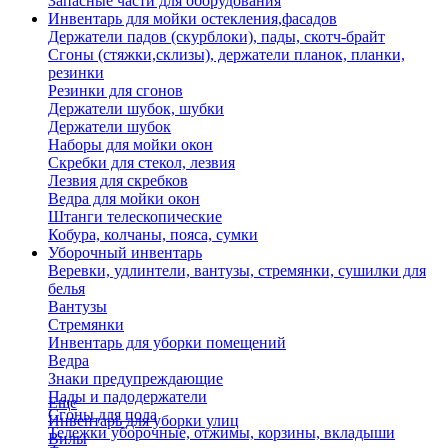
Запасные части для оборудования
Инвентарь для мойки остекления,фасадов
Держатели падов (скурблоки), пады, скотч-брайт
Сгоны (стяжки,склизы), держатели планок, планки,
резинки
Резинки для сгонов
Держатели шубок, шубки
Держатели шубок
Наборы для мойки окон
Скребки для стекол, лезвия
Лезвия для скребков
Ведра для мойки окон
Штанги телескопические
Кобура, колчаны, пояса, сумки
Уборочный инвентарь
Веревки, удлинтели, вантузы, стремянки, сушилки для
белья
Вантузы
Стремянки
Инвентарь для уборки помещений
Ведра
Знаки предупреждающие
Пады и падодержатели
Еще
Сгоны для пола
Инвентарь для уборки улиц
Тележки уборочные, отжимы, корзины, вкладыши
Вилы