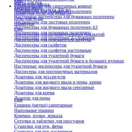
Еще
Паста для рук
Удалители запаха
Оборудование для санитарных комнат
Твердое мыло
Освежители воздуха 300 мл
Диспенсеры для бумажных полотенец
Шампуни, гели для душа,5л
Настенные диспенсеры для бумажных полотенец
Гели для душа
Диспенсеры для листовых полотенец
Шампуни
Диспенсеры для бумажных полотенец h3
Еще
Диспенсеры для рулонных полотенец
Диспенсеры для индивидуальных покрытий
Диспенсеры для полотенец Z-сложения
Диспенсеры для освежителей воздуха
Диспенсеры для салфеток
Диспенсеры для салфеток настольные
Диспенсеры для туалетной бумаги
Диспенсеры для туалетной бумаги в больших рулонах
Настенные диспенсеры для туалетной бумаги
Диспесеры для протирочных материалов
Дозаторы для дез.средств
Дозаторы для жидкого мыла и пены, крема
Дозаторы для жидкого мыла сенсорные
Дозаторы для крема
Дозатор для пены
Еще
Ершики (щетки) санитарные
Напольные ершики
Крючки, полки, зеркала
Сеточки и таблетки для писсуаров
Сушилки для рук, фены
Сушилки для рук настенные