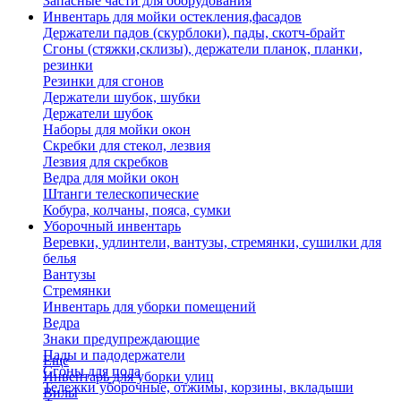
Запасные части для оборудования
Инвентарь для мойки остекления,фасадов
Держатели падов (скурблоки), пады, скотч-брайт
Сгоны (стяжки,склизы), держатели планок, планки,
резинки
Резинки для сгонов
Держатели шубок, шубки
Держатели шубок
Наборы для мойки окон
Скребки для стекол, лезвия
Лезвия для скребков
Ведра для мойки окон
Штанги телескопические
Кобура, колчаны, пояса, сумки
Уборочный инвентарь
Веревки, удлинтели, вантузы, стремянки, сушилки для
белья
Вантузы
Стремянки
Инвентарь для уборки помещений
Ведра
Знаки предупреждающие
Пады и падодержатели
Еще
Сгоны для пола
Инвентарь для уборки улиц
Тележки уборочные, отжимы, корзины, вкладыши
Вилы