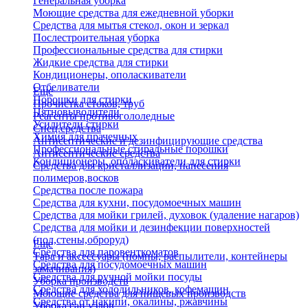
Генеральная уборка
Моющие средства для ежедневной уборки
Средства для мытья стекол, окон и зеркал
Послестроительная уборка
Профессиональные средства для стирки
Жидкие средства для стирки
Кондиционеры, ополаскиватели
Отбеливатели
Еще
Порошки для стирки
Прочистка стоков, труб
Пятновыводители
Реагенты противогололедные
Усилители стирки
Спец.средства
Химия для прачечных
Антисептические и дезинфицирующие средства
Профессиональные стиральные порошки
Антисептические средства
Кондиционеры, ополаскиватели для стирки
Средства для кристаллизации, нанесения
полимеров,восков
Средства после пожара
Средства для кухни, посудомоечных машин
Средства для мойки грилей, духовок (удаление нагаров)
Средства для мойки и дезинфекции поверхностей
(пол,стены,оброруд)
Еще
Средства для паровенткоматов
Тара и аксессуары (помпы, распылители, контейнеры
Средства для посудомоечных машин
замачивания)
Средства для ручной мойки посуды
Уборка производств
Средства для холодильников, кофемашин
Моющие средства для пищевых производств
Средства от накипи, окалины, ржавчины
Уборка сан.узлов