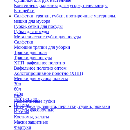
Сушилки для рук настенные
Контейнеры, корзины для мусора, пепельницы
Батарейки
Салфетки, тряпки, губки, протирочные материалы,
мешки для мусора
Губки, сетки для посуды
Губки для посуды
Металлические губки для посуды
Салфетки
Моющие тряпки для уборки
Тряпки для пола
Тряпки для посуды
ХПП, вафельное полотно
Вафельное полотно оптом
Холстопрошивное полотно (ХПП)
Мешки для мусора, пакеты
30л
60л
120л
Еще
160,180,240л
Меламиновые губки
Пакеты
Спец.одежда, защита, перчатки, сумки, рюкзаки
Пакеты фасовочные
Бахилы
Костюмы, халаты
Маски защитные
Фартуки