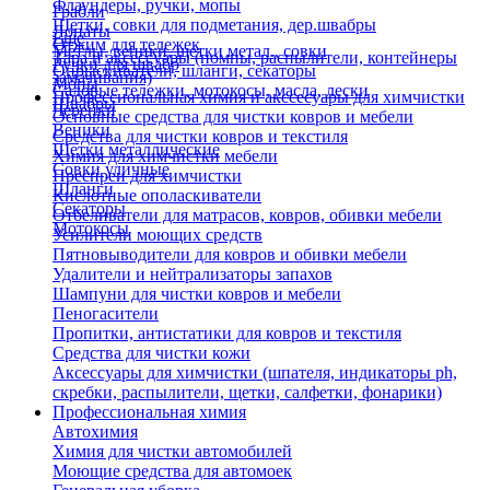
Флаундеры, ручки, мопы
Грабли
Щетки, совки для подметания, дер.швабры
Лопаты
Еще
Отжим для тележек
Метлы, веники, щетки метал., совки
Тара и аксессуары (помпы, распылители, контейнеры
Ручки для швабр
Опрыскиватели, шланги, секаторы
замачивания)
Мопы
Садовые тележки, мотокосы, масла, лески
Профессиональная химия и акссесуары для химчистки
Швабры
Черенки
Основные средства для чистки ковров и мебели
Веники
Средства для чистки ковров и текстиля
Щетки металлические
Химия для химчистки мебели
Совки уличные
Преспреи для химчистки
Шланги
Кислотные ополаскиватели
Секаторы
Отбеливатели для матрасов, ковров, обивки мебели
Мотокосы
Усилители моющих средств
Пятновыводители для ковров и обивки мебели
Удалители и нейтрализаторы запахов
Шампуни для чистки ковров и мебели
Пеногасители
Пропитки, антистатики для ковров и текстиля
Средства для чистки кожи
Аксессуары для химчистки (шпателя, индикаторы ph,
скребки, распылители, щетки, салфетки, фонарики)
Профессиональная химия
Автохимия
Химия для чистки автомобилей
Моющие средства для автомоек