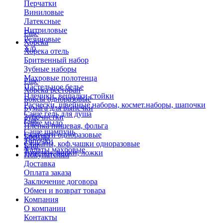
Перчатки
Виниловые
Латексные
Нитриловые
Еще
Резиновые
Хорека
Х/б
Хорека отель
Бритвенный набор
Зубные наборы
Махровые полотенца
Еще
Пастельное белье
Хорека ресторан
Плечики, вешалки-стойки
Боксы одноразовые
Расчески, швейные наборы, космет.наборы, шапочки
Бумага для выпечки
Саше гель для душа
Зубочистки
Еще
Саше мыло
Пленка пищевая, фольга
Саше шампунь
Скатерти одноразовые
Бренды
Тапочки
Стаканы, коф.чашки одноразовые
Блог
Халаты махровые
Тарелки, вилки, ложки
Покупателям
Доставка
Оплата заказа
Заключение договора
Обмен и возврат товара
Компания
О компании
Контакты