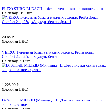
PLEX: STIRO BLEACH отбеливатель - пятновыводитель 1л
На складе:
195 шт.
20.66
Р
(Включая НДС)
VEIRO: Туалетная бумага в малых рулонах Professional
Comfort 2сл, 25м, 48рул/уп, белая
На складе:
91 шт.
1,226.00
Р
(Включая НДС)
Dr.Schnell: MILIZID (Милицид) 1л Для очистки санитарных
зон, кислотное
На складе:
21 шт.