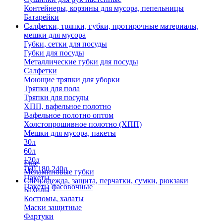
Контейнеры, корзины для мусора, пепельницы
Батарейки
Салфетки, тряпки, губки, протирочные материалы,
мешки для мусора
Губки, сетки для посуды
Губки для посуды
Металлические губки для посуды
Салфетки
Моющие тряпки для уборки
Тряпки для пола
Тряпки для посуды
ХПП, вафельное полотно
Вафельное полотно оптом
Холстопрошивное полотно (ХПП)
Мешки для мусора, пакеты
30л
60л
120л
Еще
160,180,240л
Меламиновые губки
Пакеты
Спец.одежда, защита, перчатки, сумки, рюкзаки
Пакеты фасовочные
Бахилы
Костюмы, халаты
Маски защитные
Фартуки