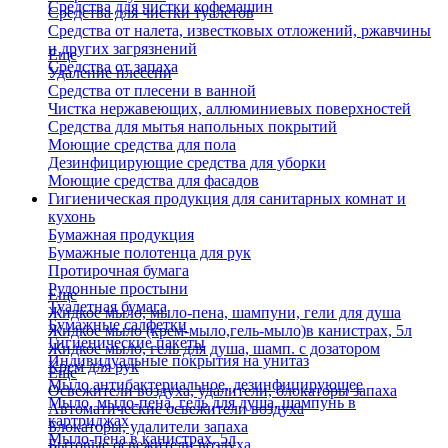
Средства для чистки кофемашин
Средства для чистки туалетов
Средства от налета, известковых отложений, ржавчины
и других загрязнений
Еще
Средства от запаха
Удаление плесени
Средства от плесени в ванной
Чистка нержавеющих, аллюминиевых поверхностей
Средства для мытья напольных покрытий
Моющие средства для пола
Дезинфицирующие средства для уборки
Моющие средства для фасадов
Гигиеническая продукция для санитарных комнат и
кухонь
Бумажная продукция
Бумажные полотенца для рук
Протирочная бумага
Рулонные простыни
Еще
Туалетная бумага
Жидкое мыло, мыло-пена, шампуни, гели для душа
Бумажные салфетки
Жидкое мыло (крем-мыло,гель-мыло)в канистрах, 5л
Гигиенические пакеты
Жидкое мыло, гель для душа, шамп. с дозатором
Индивидуальные покрытия на унитаз
Крем для рук
Еще
Мыло антибактериальное, дезинфицирующее
Освежители воздуха, удалители, блокаторы запаха
Мыло, мыло-пена, гель для душа, шампунь в
Автоматические освежители воздуха
картриджах
Блокаторы, удалители запаха
Мыло-пена в канистрах, 5л
Бытовые освежители воздуха