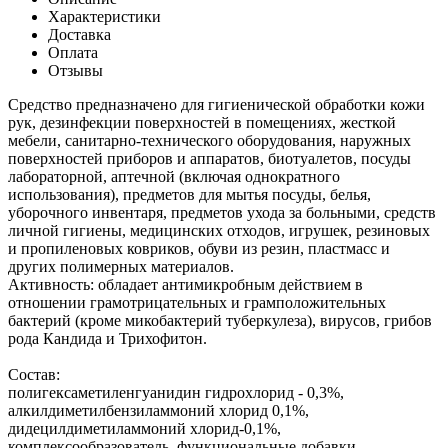
Характеристики
Доставка
Оплата
Отзывы
Средство предназначено для гигиенической обработки кожи
рук, дезинфекции поверхностей в помещениях, жесткой
мебели, санитарно-технического оборудования, наружных
поверхностей приборов и аппаратов, биотуалетов, посуды
лабораторной, аптечной (включая однократного
использования), предметов для мытья посуды, белья,
уборочного инвентаря, предметов ухода за больными, средств
личной гигиены, медицинских отходов, игрушек, резиновых
и пропиленовых ковриков, обуви из резин, пластмасс и
других полимерных материалов.
Активность: обладает антимикробным действием в
отношении грамотрицательных и грамположительных
бактерий (кроме микобактерий туберкулеза), вирусов, грибов
рода Кандида и Трихофитон.
Состав:
полигексаметиленгуанидин гидрохлорид - 0,3%,
алкилдиметилбензиламмоний хлорид 0,1%,
дидецилдиметиламмоний хлорид-0,1%,
комплексообразователь, функциональные добавки.