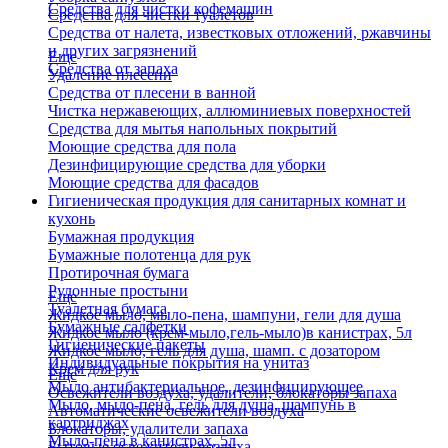
Средства для чистки кофемашин
Средства для чистки туалетов
Средства от налета, известковых отложений, ржавчины
и других загрязнений
Еще
Средства от запаха
Удаление плесени
Средства от плесени в ванной
Чистка нержавеющих, аллюминиевых поверхностей
Средства для мытья напольных покрытий
Моющие средства для пола
Дезинфицирующие средства для уборки
Моющие средства для фасадов
Гигиеническая продукция для санитарных комнат и
кухонь
Бумажная продукция
Бумажные полотенца для рук
Протирочная бумага
Рулонные простыни
Еще
Туалетная бумага
Жидкое мыло, мыло-пена, шампуни, гели для душа
Бумажные салфетки
Жидкое мыло (крем-мыло,гель-мыло)в канистрах, 5л
Гигиенические пакеты
Жидкое мыло, гель для душа, шамп. с дозатором
Индивидуальные покрытия на унитаз
Крем для рук
Еще
Мыло антибактериальное, дезинфицирующее
Освежители воздуха, удалители, блокаторы запаха
Мыло, мыло-пена, гель для душа, шампунь в
Автоматические освежители воздуха
картриджах
Блокаторы, удалители запаха
Мыло-пена в канистрах, 5л
Бытовые освежители воздуха