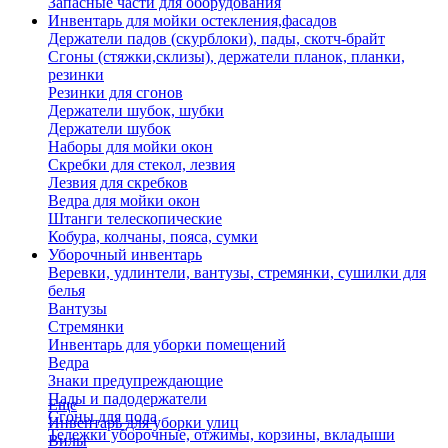
Запасные части для оборудования
Инвентарь для мойки остекления,фасадов
Держатели падов (скурблоки), пады, скотч-брайт
Сгоны (стяжки,склизы), держатели планок, планки,
резинки
Резинки для сгонов
Держатели шубок, шубки
Держатели шубок
Наборы для мойки окон
Скребки для стекол, лезвия
Лезвия для скребков
Ведра для мойки окон
Штанги телескопические
Кобура, колчаны, пояса, сумки
Уборочный инвентарь
Веревки, удлинтели, вантузы, стремянки, сушилки для
белья
Вантузы
Стремянки
Инвентарь для уборки помещений
Ведра
Знаки предупреждающие
Пады и падодержатели
Еще
Сгоны для пола
Инвентарь для уборки улиц
Тележки уборочные, отжимы, корзины, вкладыши
Вилы