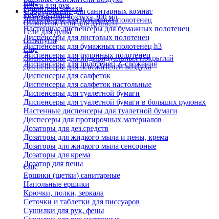
Еще
Паста для рук
Удалители запаха
Оборудование для санитарных комнат
Твердое мыло
Освежители воздуха 300 мл
Диспенсеры для бумажных полотенец
Шампуни, гели для душа,5л
Настенные диспенсеры для бумажных полотенец
Гели для душа
Диспенсеры для листовых полотенец
Шампуни
Диспенсеры для бумажных полотенец h3
Еще
Диспенсеры для рулонных полотенец
Диспенсеры для индивидуальных покрытий
Диспенсеры для полотенец Z-сложения
Диспенсеры для освежителей воздуха
Диспенсеры для салфеток
Диспенсеры для салфеток настольные
Диспенсеры для туалетной бумаги
Диспенсеры для туалетной бумаги в больших рулонах
Настенные диспенсеры для туалетной бумаги
Диспесеры для протирочных материалов
Дозаторы для дез.средств
Дозаторы для жидкого мыла и пены, крема
Дозаторы для жидкого мыла сенсорные
Дозаторы для крема
Дозатор для пены
Еще
Ершики (щетки) санитарные
Напольные ершики
Крючки, полки, зеркала
Сеточки и таблетки для писсуаров
Сушилки для рук, фены