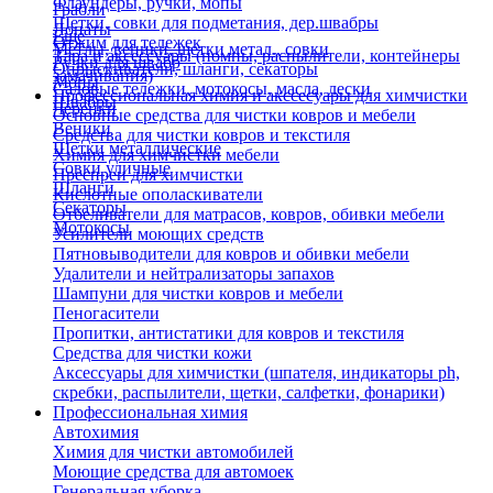
Флаундеры, ручки, мопы
Грабли
Щетки, совки для подметания, дер.швабры
Лопаты
Еще
Отжим для тележек
Метлы, веники, щетки метал., совки
Тара и аксессуары (помпы, распылители, контейнеры
Ручки для швабр
Опрыскиватели, шланги, секаторы
замачивания)
Мопы
Садовые тележки, мотокосы, масла, лески
Профессиональная химия и акссесуары для химчистки
Швабры
Черенки
Основные средства для чистки ковров и мебели
Веники
Средства для чистки ковров и текстиля
Щетки металлические
Химия для химчистки мебели
Совки уличные
Преспреи для химчистки
Шланги
Кислотные ополаскиватели
Секаторы
Отбеливатели для матрасов, ковров, обивки мебели
Мотокосы
Усилители моющих средств
Пятновыводители для ковров и обивки мебели
Удалители и нейтрализаторы запахов
Шампуни для чистки ковров и мебели
Пеногасители
Пропитки, антистатики для ковров и текстиля
Средства для чистки кожи
Аксессуары для химчистки (шпателя, индикаторы ph,
скребки, распылители, щетки, салфетки, фонарики)
Профессиональная химия
Автохимия
Химия для чистки автомобилей
Моющие средства для автомоек
Генеральная уборка