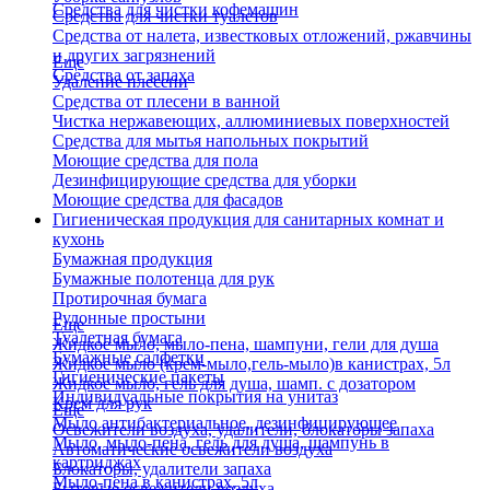
Средства для чистки кофемашин
Средства для чистки туалетов
Средства от налета, известковых отложений, ржавчины
и других загрязнений
Еще
Средства от запаха
Удаление плесени
Средства от плесени в ванной
Чистка нержавеющих, аллюминиевых поверхностей
Средства для мытья напольных покрытий
Моющие средства для пола
Дезинфицирующие средства для уборки
Моющие средства для фасадов
Гигиеническая продукция для санитарных комнат и
кухонь
Бумажная продукция
Бумажные полотенца для рук
Протирочная бумага
Рулонные простыни
Еще
Туалетная бумага
Жидкое мыло, мыло-пена, шампуни, гели для душа
Бумажные салфетки
Жидкое мыло (крем-мыло,гель-мыло)в канистрах, 5л
Гигиенические пакеты
Жидкое мыло, гель для душа, шамп. с дозатором
Индивидуальные покрытия на унитаз
Крем для рук
Еще
Мыло антибактериальное, дезинфицирующее
Освежители воздуха, удалители, блокаторы запаха
Мыло, мыло-пена, гель для душа, шампунь в
Автоматические освежители воздуха
картриджах
Блокаторы, удалители запаха
Мыло-пена в канистрах, 5л
Бытовые освежители воздуха