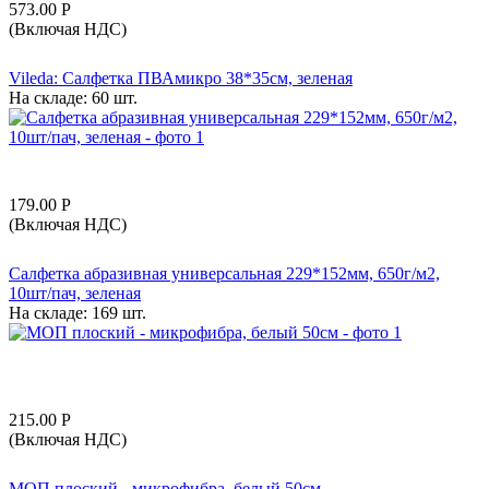
573.00
Р
(Включая НДС)
Vileda: Салфетка ПВАмикро 38*35см, зеленая
На складе:
60 шт.
179.00
Р
(Включая НДС)
Салфетка абразивная универсальная 229*152мм, 650г/м2,
10шт/пач, зеленая
На складе:
169 шт.
215.00
Р
(Включая НДС)
МОП плоский - микрофибра, белый 50см