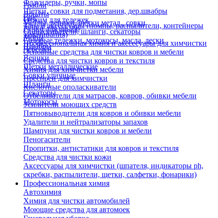
Флаундеры, ручки, мопы
Грабли
Щетки, совки для подметания, дер.швабры
Лопаты
Еще
Отжим для тележек
Метлы, веники, щетки метал., совки
Тара и аксессуары (помпы, распылители, контейнеры
Ручки для швабр
Опрыскиватели, шланги, секаторы
замачивания)
Мопы
Садовые тележки, мотокосы, масла, лески
Профессиональная химия и акссесуары для химчистки
Швабры
Черенки
Основные средства для чистки ковров и мебели
Веники
Средства для чистки ковров и текстиля
Щетки металлические
Химия для химчистки мебели
Совки уличные
Преспреи для химчистки
Шланги
Кислотные ополаскиватели
Секаторы
Отбеливатели для матрасов, ковров, обивки мебели
Мотокосы
Усилители моющих средств
Пятновыводители для ковров и обивки мебели
Удалители и нейтрализаторы запахов
Шампуни для чистки ковров и мебели
Пеногасители
Пропитки, антистатики для ковров и текстиля
Средства для чистки кожи
Аксессуары для химчистки (шпателя, индикаторы ph,
скребки, распылители, щетки, салфетки, фонарики)
Профессиональная химия
Автохимия
Химия для чистки автомобилей
Моющие средства для автомоек