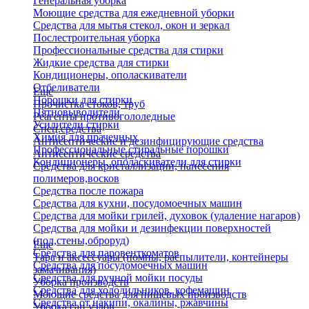
Генеральная уборка
Моющие средства для ежедневной уборки
Средства для мытья стекол, окон и зеркал
Послестроительная уборка
Профессиональные средства для стирки
Жидкие средства для стирки
Кондиционеры, ополаскиватели
Отбеливатели
Еще
Порошки для стирки
Прочистка стоков, труб
Пятновыводители
Реагенты противогололедные
Усилители стирки
Спец.средства
Химия для прачечных
Антисептические и дезинфицирующие средства
Профессиональные стиральные порошки
Антисептические средства
Кондиционеры, ополаскиватели для стирки
Средства для кристаллизации, нанесения
полимеров,восков
Средства после пожара
Средства для кухни, посудомоечных машин
Средства для мойки грилей, духовок (удаление нагаров)
Средства для мойки и дезинфекции поверхностей
(пол,стены,оброруд)
Еще
Средства для паровенткоматов
Тара и аксессуары (помпы, распылители, контейнеры
Средства для посудомоечных машин
замачивания)
Средства для ручной мойки посуды
Уборка производств
Средства для холодильников, кофемашин
Моющие средства для пищевых производств
Средства от накипи, окалины, ржавчины
Уборка сан.узлов