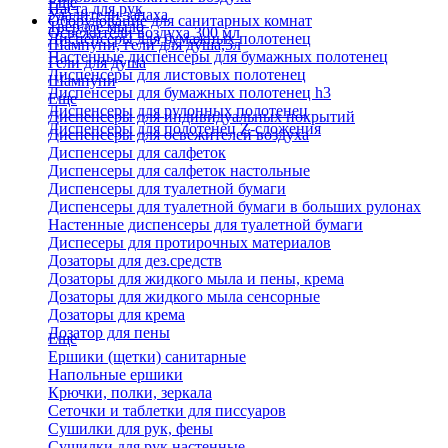
Еще
Паста для рук
Удалители запаха
Оборудование для санитарных комнат
Твердое мыло
Освежители воздуха 300 мл
Диспенсеры для бумажных полотенец
Шампуни, гели для душа,5л
Настенные диспенсеры для бумажных полотенец
Гели для душа
Диспенсеры для листовых полотенец
Шампуни
Диспенсеры для бумажных полотенец h3
Еще
Диспенсеры для рулонных полотенец
Диспенсеры для индивидуальных покрытий
Диспенсеры для полотенец Z-сложения
Диспенсеры для освежителей воздуха
Диспенсеры для салфеток
Диспенсеры для салфеток настольные
Диспенсеры для туалетной бумаги
Диспенсеры для туалетной бумаги в больших рулонах
Настенные диспенсеры для туалетной бумаги
Диспесеры для протирочных материалов
Дозаторы для дез.средств
Дозаторы для жидкого мыла и пены, крема
Дозаторы для жидкого мыла сенсорные
Дозаторы для крема
Дозатор для пены
Еще
Ершики (щетки) санитарные
Напольные ершики
Крючки, полки, зеркала
Сеточки и таблетки для писсуаров
Сушилки для рук, фены
Сушилки для рук настенные