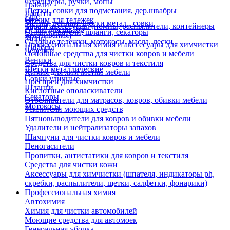
Флаундеры, ручки, мопы
Грабли
Щетки, совки для подметания, дер.швабры
Лопаты
Еще
Отжим для тележек
Метлы, веники, щетки метал., совки
Тара и аксессуары (помпы, распылители, контейнеры
Ручки для швабр
Опрыскиватели, шланги, секаторы
замачивания)
Мопы
Садовые тележки, мотокосы, масла, лески
Профессиональная химия и акссесуары для химчистки
Швабры
Черенки
Основные средства для чистки ковров и мебели
Веники
Средства для чистки ковров и текстиля
Щетки металлические
Химия для химчистки мебели
Совки уличные
Преспреи для химчистки
Шланги
Кислотные ополаскиватели
Секаторы
Отбеливатели для матрасов, ковров, обивки мебели
Мотокосы
Усилители моющих средств
Пятновыводители для ковров и обивки мебели
Удалители и нейтрализаторы запахов
Шампуни для чистки ковров и мебели
Пеногасители
Пропитки, антистатики для ковров и текстиля
Средства для чистки кожи
Аксессуары для химчистки (шпателя, индикаторы ph,
скребки, распылители, щетки, салфетки, фонарики)
Профессиональная химия
Автохимия
Химия для чистки автомобилей
Моющие средства для автомоек
Генеральная уборка