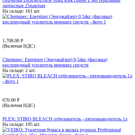
Перчатки DERMAGRIP High Risk синие L нестерильные
латексные 25пар/пач
На складе:
161 шт.
1,708.00
Р
(Включая НДС)
Chemspec: Energizer (Энеджайзер) 0,54кг (фасовка)
кислородный усилитель моющих средств
На складе:
2 шт.
670.00
Р
(Включая НДС)
PLEX: STIRO BLEACH отбеливатель - пятновыводитель 1л
На складе:
195 шт.