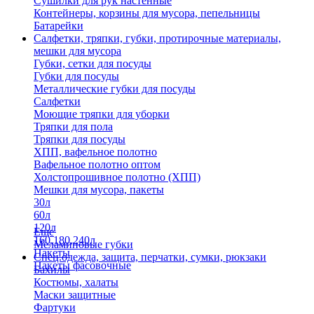
Сушилки для рук настенные
Контейнеры, корзины для мусора, пепельницы
Батарейки
Салфетки, тряпки, губки, протирочные материалы,
мешки для мусора
Губки, сетки для посуды
Губки для посуды
Металлические губки для посуды
Салфетки
Моющие тряпки для уборки
Тряпки для пола
Тряпки для посуды
ХПП, вафельное полотно
Вафельное полотно оптом
Холстопрошивное полотно (ХПП)
Мешки для мусора, пакеты
30л
60л
120л
Еще
160,180,240л
Меламиновые губки
Пакеты
Спец.одежда, защита, перчатки, сумки, рюкзаки
Пакеты фасовочные
Бахилы
Костюмы, халаты
Маски защитные
Фартуки