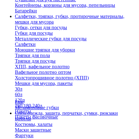
Контейнеры, корзины для мусора, пепельницы
Батарейки
Салфетки, тряпки, губки, протирочные материалы,
мешки для мусора
Губки, сетки для посуды
Губки для посуды
Металлические губки для посуды
Салфетки
Моющие тряпки для уборки
Тряпки для пола
Тряпки для посуды
ХПП, вафельное полотно
Вафельное полотно оптом
Холстопрошивное полотно (ХПП)
Мешки для мусора, пакеты
30л
60л
120л
Еще
160,180,240л
Меламиновые губки
Пакеты
Спец.одежда, защита, перчатки, сумки, рюкзаки
Пакеты фасовочные
Бахилы
Костюмы, халаты
Маски защитные
Фартуки