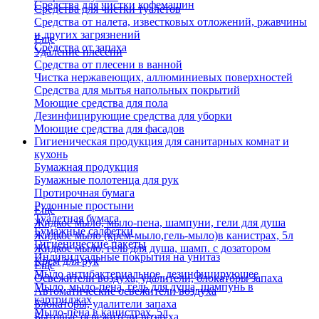
Средства для чистки кофемашин
Средства для чистки туалетов
Средства от налета, известковых отложений, ржавчины
и других загрязнений
Еще
Средства от запаха
Удаление плесени
Средства от плесени в ванной
Чистка нержавеющих, аллюминиевых поверхностей
Средства для мытья напольных покрытий
Моющие средства для пола
Дезинфицирующие средства для уборки
Моющие средства для фасадов
Гигиеническая продукция для санитарных комнат и
кухонь
Бумажная продукция
Бумажные полотенца для рук
Протирочная бумага
Рулонные простыни
Еще
Туалетная бумага
Жидкое мыло, мыло-пена, шампуни, гели для душа
Бумажные салфетки
Жидкое мыло (крем-мыло,гель-мыло)в канистрах, 5л
Гигиенические пакеты
Жидкое мыло, гель для душа, шамп. с дозатором
Индивидуальные покрытия на унитаз
Крем для рук
Еще
Мыло антибактериальное, дезинфицирующее
Освежители воздуха, удалители, блокаторы запаха
Мыло, мыло-пена, гель для душа, шампунь в
Автоматические освежители воздуха
картриджах
Блокаторы, удалители запаха
Мыло-пена в канистрах, 5л
Бытовые освежители воздуха