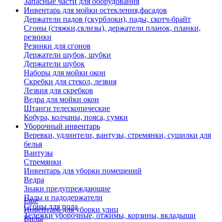
Запасные части для оборудования
Инвентарь для мойки остекления,фасадов
Держатели падов (скурблоки), пады, скотч-брайт
Сгоны (стяжки,склизы), держатели планок, планки,
резинки
Резинки для сгонов
Держатели шубок, шубки
Держатели шубок
Наборы для мойки окон
Скребки для стекол, лезвия
Лезвия для скребков
Ведра для мойки окон
Штанги телескопические
Кобура, колчаны, пояса, сумки
Уборочный инвентарь
Веревки, удлинтели, вантузы, стремянки, сушилки для
белья
Вантузы
Стремянки
Инвентарь для уборки помещений
Ведра
Знаки предупреждающие
Пады и падодержатели
Еще
Сгоны для пола
Инвентарь для уборки улиц
Тележки уборочные, отжимы, корзины, вкладыши
Вилы