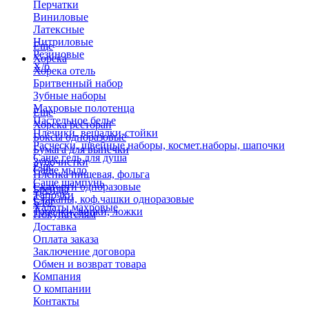
Перчатки
Виниловые
Латексные
Нитриловые
Еще
Резиновые
Хорека
Х/б
Хорека отель
Бритвенный набор
Зубные наборы
Махровые полотенца
Еще
Пастельное белье
Хорека ресторан
Плечики, вешалки-стойки
Боксы одноразовые
Расчески, швейные наборы, космет.наборы, шапочки
Бумага для выпечки
Саше гель для душа
Зубочистки
Еще
Саше мыло
Пленка пищевая, фольга
Саше шампунь
Скатерти одноразовые
Бренды
Тапочки
Стаканы, коф.чашки одноразовые
Блог
Халаты махровые
Тарелки, вилки, ложки
Покупателям
Доставка
Оплата заказа
Заключение договора
Обмен и возврат товара
Компания
О компании
Контакты