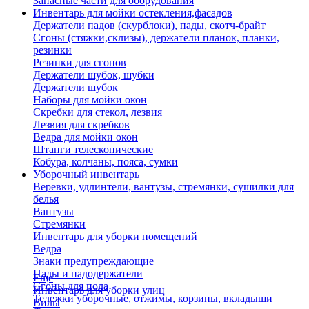
Запасные части для оборудования
Инвентарь для мойки остекления,фасадов
Держатели падов (скурблоки), пады, скотч-брайт
Сгоны (стяжки,склизы), держатели планок, планки,
резинки
Резинки для сгонов
Держатели шубок, шубки
Держатели шубок
Наборы для мойки окон
Скребки для стекол, лезвия
Лезвия для скребков
Ведра для мойки окон
Штанги телескопические
Кобура, колчаны, пояса, сумки
Уборочный инвентарь
Веревки, удлинтели, вантузы, стремянки, сушилки для
белья
Вантузы
Стремянки
Инвентарь для уборки помещений
Ведра
Знаки предупреждающие
Пады и падодержатели
Еще
Сгоны для пола
Инвентарь для уборки улиц
Тележки уборочные, отжимы, корзины, вкладыши
Вилы