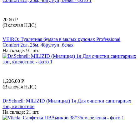
20.66
Р
(Включая НДС)
VEIRO: Туалетная бумага в малых рулонах Professional
Comfort 2сл, 25м, 48рул/уп, белая
На складе:
91 шт.
1,226.00
Р
(Включая НДС)
Dr.Schnell: MILIZID (Милицид) 1л Для очистки санитарных
зон, кислотное
На складе:
21 шт.