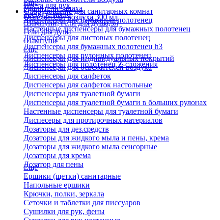
Еще
Паста для рук
Удалители запаха
Оборудование для санитарных комнат
Твердое мыло
Освежители воздуха 300 мл
Диспенсеры для бумажных полотенец
Шампуни, гели для душа,5л
Настенные диспенсеры для бумажных полотенец
Гели для душа
Диспенсеры для листовых полотенец
Шампуни
Диспенсеры для бумажных полотенец h3
Еще
Диспенсеры для рулонных полотенец
Диспенсеры для индивидуальных покрытий
Диспенсеры для полотенец Z-сложения
Диспенсеры для освежителей воздуха
Диспенсеры для салфеток
Диспенсеры для салфеток настольные
Диспенсеры для туалетной бумаги
Диспенсеры для туалетной бумаги в больших рулонах
Настенные диспенсеры для туалетной бумаги
Диспесеры для протирочных материалов
Дозаторы для дез.средств
Дозаторы для жидкого мыла и пены, крема
Дозаторы для жидкого мыла сенсорные
Дозаторы для крема
Дозатор для пены
Еще
Ершики (щетки) санитарные
Напольные ершики
Крючки, полки, зеркала
Сеточки и таблетки для писсуаров
Сушилки для рук, фены