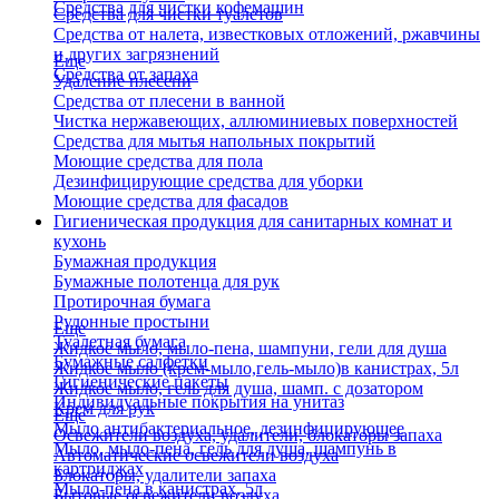
Средства для чистки кофемашин
Средства для чистки туалетов
Средства от налета, известковых отложений, ржавчины
и других загрязнений
Еще
Средства от запаха
Удаление плесени
Средства от плесени в ванной
Чистка нержавеющих, аллюминиевых поверхностей
Средства для мытья напольных покрытий
Моющие средства для пола
Дезинфицирующие средства для уборки
Моющие средства для фасадов
Гигиеническая продукция для санитарных комнат и
кухонь
Бумажная продукция
Бумажные полотенца для рук
Протирочная бумага
Рулонные простыни
Еще
Туалетная бумага
Жидкое мыло, мыло-пена, шампуни, гели для душа
Бумажные салфетки
Жидкое мыло (крем-мыло,гель-мыло)в канистрах, 5л
Гигиенические пакеты
Жидкое мыло, гель для душа, шамп. с дозатором
Индивидуальные покрытия на унитаз
Крем для рук
Еще
Мыло антибактериальное, дезинфицирующее
Освежители воздуха, удалители, блокаторы запаха
Мыло, мыло-пена, гель для душа, шампунь в
Автоматические освежители воздуха
картриджах
Блокаторы, удалители запаха
Мыло-пена в канистрах, 5л
Бытовые освежители воздуха