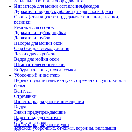
Запасные части для оборудования
Инвентарь для мойки остекления,фасадов
Держатели падов (скурблоки), пады, скотч-брайт
Сгоны (стяжки,склизы), держатели планок, планки,
резинки
Резинки для сгонов
Держатели шубок, шубки
Держатели шубок
Наборы для мойки окон
Скребки для стекол, лезвия
Лезвия для скребков
Ведра для мойки окон
Штанги телескопические
Кобура, колчаны, пояса, сумки
Уборочный инвентарь
Веревки, удлинтели, вантузы, стремянки, сушилки для
белья
Вантузы
Стремянки
Инвентарь для уборки помещений
Ведра
Знаки предупреждающие
Пады и падодержатели
Еще
Сгоны для пола
Инвентарь для уборки улиц
Тележки уборочные, отжимы, корзины, вкладыши
Вилы