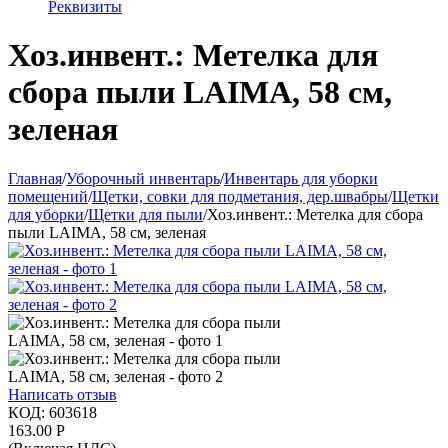
Реквизиты
Хоз.инвент.: Метелка для
сбора пыли LAIMA, 58 см,
зеленая
Главная
/
Уборочный инвентарь
/
Инвентарь для уборки
помещений
/
Щетки, совки для подметания, дер.швабры
/
Щетки
для уборки
/
Щетки для пыли
/
Хоз.инвент.: Метелка для сбора
пыли LAIMA, 58 см, зеленая
Написать отзыв
КОД:
603618
163.00
Р