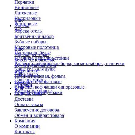
Перчатки
Виниловые
Латексные
Нитриловые
Еще
Резиновые
Хорека
Х/б
Хорека отель
Бритвенный набор
Зубные наборы
Махровые полотенца
Еще
Пастельное белье
Хорека ресторан
Плечики, вешалки-стойки
Боксы одноразовые
Расчески, швейные наборы, космет.наборы, шапочки
Бумага для выпечки
Саше гель для душа
Зубочистки
Еще
Саше мыло
Пленка пищевая, фольга
Саше шампунь
Скатерти одноразовые
Бренды
Тапочки
Стаканы, коф.чашки одноразовые
Блог
Халаты махровые
Тарелки, вилки, ложки
Покупателям
Доставка
Оплата заказа
Заключение договора
Обмен и возврат товара
Компания
О компании
Контакты