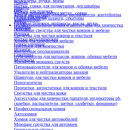
Флаундеры, ручки, мопы
Грабли
Щетки, совки для подметания, дер.швабры
Лопаты
Еще
Отжим для тележек
Метлы, веники, щетки метал., совки
Тара и аксессуары (помпы, распылители, контейнеры
Ручки для швабр
Опрыскиватели, шланги, секаторы
замачивания)
Мопы
Садовые тележки, мотокосы, масла, лески
Профессиональная химия и акссесуары для химчистки
Швабры
Черенки
Основные средства для чистки ковров и мебели
Веники
Средства для чистки ковров и текстиля
Щетки металлические
Химия для химчистки мебели
Совки уличные
Преспреи для химчистки
Шланги
Кислотные ополаскиватели
Секаторы
Отбеливатели для матрасов, ковров, обивки мебели
Мотокосы
Усилители моющих средств
Пятновыводители для ковров и обивки мебели
Удалители и нейтрализаторы запахов
Шампуни для чистки ковров и мебели
Пеногасители
Пропитки, антистатики для ковров и текстиля
Средства для чистки кожи
Аксессуары для химчистки (шпателя, индикаторы ph,
скребки, распылители, щетки, салфетки, фонарики)
Профессиональная химия
Автохимия
Химия для чистки автомобилей
Моющие средства для автомоек
Генеральная уборка