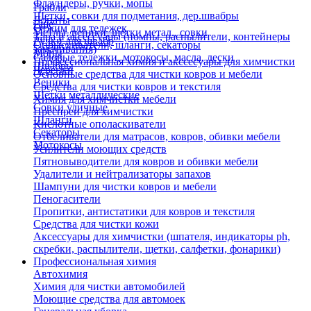
Флаундеры, ручки, мопы
Грабли
Щетки, совки для подметания, дер.швабры
Лопаты
Еще
Отжим для тележек
Метлы, веники, щетки метал., совки
Тара и аксессуары (помпы, распылители, контейнеры
Ручки для швабр
Опрыскиватели, шланги, секаторы
замачивания)
Мопы
Садовые тележки, мотокосы, масла, лески
Профессиональная химия и акссесуары для химчистки
Швабры
Черенки
Основные средства для чистки ковров и мебели
Веники
Средства для чистки ковров и текстиля
Щетки металлические
Химия для химчистки мебели
Совки уличные
Преспреи для химчистки
Шланги
Кислотные ополаскиватели
Секаторы
Отбеливатели для матрасов, ковров, обивки мебели
Мотокосы
Усилители моющих средств
Пятновыводители для ковров и обивки мебели
Удалители и нейтрализаторы запахов
Шампуни для чистки ковров и мебели
Пеногасители
Пропитки, антистатики для ковров и текстиля
Средства для чистки кожи
Аксессуары для химчистки (шпателя, индикаторы ph,
скребки, распылители, щетки, салфетки, фонарики)
Профессиональная химия
Автохимия
Химия для чистки автомобилей
Моющие средства для автомоек