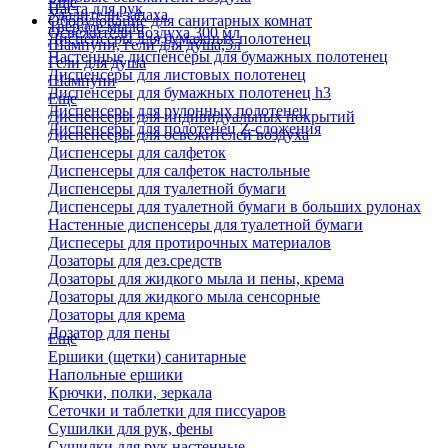
Еще
Паста для рук
Удалители запаха
Оборудование для санитарных комнат
Твердое мыло
Освежители воздуха 300 мл
Диспенсеры для бумажных полотенец
Шампуни, гели для душа,5л
Настенные диспенсеры для бумажных полотенец
Гели для душа
Диспенсеры для листовых полотенец
Шампуни
Диспенсеры для бумажных полотенец h3
Еще
Диспенсеры для рулонных полотенец
Диспенсеры для индивидуальных покрытий
Диспенсеры для полотенец Z-сложения
Диспенсеры для освежителей воздуха
Диспенсеры для салфеток
Диспенсеры для салфеток настольные
Диспенсеры для туалетной бумаги
Диспенсеры для туалетной бумаги в больших рулонах
Настенные диспенсеры для туалетной бумаги
Диспесеры для протирочных материалов
Дозаторы для дез.средств
Дозаторы для жидкого мыла и пены, крема
Дозаторы для жидкого мыла сенсорные
Дозаторы для крема
Дозатор для пены
Еще
Ершики (щетки) санитарные
Напольные ершики
Крючки, полки, зеркала
Сеточки и таблетки для писсуаров
Сушилки для рук, фены
Сушилки для рук настенные