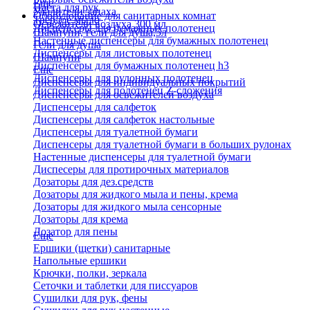
Еще
Паста для рук
Удалители запаха
Оборудование для санитарных комнат
Твердое мыло
Освежители воздуха 300 мл
Диспенсеры для бумажных полотенец
Шампуни, гели для душа,5л
Настенные диспенсеры для бумажных полотенец
Гели для душа
Диспенсеры для листовых полотенец
Шампуни
Диспенсеры для бумажных полотенец h3
Еще
Диспенсеры для рулонных полотенец
Диспенсеры для индивидуальных покрытий
Диспенсеры для полотенец Z-сложения
Диспенсеры для освежителей воздуха
Диспенсеры для салфеток
Диспенсеры для салфеток настольные
Диспенсеры для туалетной бумаги
Диспенсеры для туалетной бумаги в больших рулонах
Настенные диспенсеры для туалетной бумаги
Диспесеры для протирочных материалов
Дозаторы для дез.средств
Дозаторы для жидкого мыла и пены, крема
Дозаторы для жидкого мыла сенсорные
Дозаторы для крема
Дозатор для пены
Еще
Ершики (щетки) санитарные
Напольные ершики
Крючки, полки, зеркала
Сеточки и таблетки для писсуаров
Сушилки для рук, фены