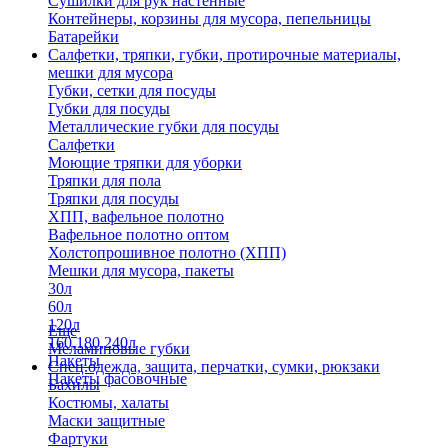
Сушилки для рук настенные
Контейнеры, корзины для мусора, пепельницы
Батарейки
Салфетки, тряпки, губки, протирочные материалы,
мешки для мусора
Губки, сетки для посуды
Губки для посуды
Металлические губки для посуды
Салфетки
Моющие тряпки для уборки
Тряпки для пола
Тряпки для посуды
ХПП, вафельное полотно
Вафельное полотно оптом
Холстопрошивное полотно (ХПП)
Мешки для мусора, пакеты
30л
60л
120л
Еще
160,180,240л
Меламиновые губки
Пакеты
Спец.одежда, защита, перчатки, сумки, рюкзаки
Пакеты фасовочные
Бахилы
Костюмы, халаты
Маски защитные
Фартуки