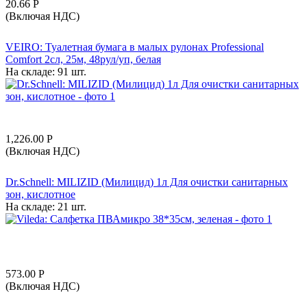
20.66
Р
(Включая НДС)
VEIRO: Туалетная бумага в малых рулонах Professional
Comfort 2сл, 25м, 48рул/уп, белая
На складе:
91 шт.
1,226.00
Р
(Включая НДС)
Dr.Schnell: MILIZID (Милицид) 1л Для очистки санитарных
зон, кислотное
На складе:
21 шт.
573.00
Р
(Включая НДС)