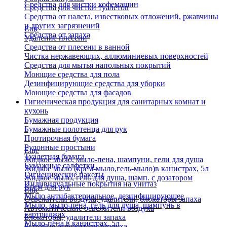
Средства для чистки кофемашин
Средства для чистки туалетов
Средства от налета, известковых отложений, ржавчины
и других загрязнений
Еще
Средства от запаха
Удаление плесени
Средства от плесени в ванной
Чистка нержавеющих, аллюминиевых поверхностей
Средства для мытья напольных покрытий
Моющие средства для пола
Дезинфицирующие средства для уборки
Моющие средства для фасадов
Гигиеническая продукция для санитарных комнат и
кухонь
Бумажная продукция
Бумажные полотенца для рук
Протирочная бумага
Рулонные простыни
Еще
Туалетная бумага
Жидкое мыло, мыло-пена, шампуни, гели для душа
Бумажные салфетки
Жидкое мыло (крем-мыло,гель-мыло)в канистрах, 5л
Гигиенические пакеты
Жидкое мыло, гель для душа, шамп. с дозатором
Индивидуальные покрытия на унитаз
Крем для рук
Еще
Мыло антибактериальное, дезинфицирующее
Освежители воздуха, удалители, блокаторы запаха
Мыло, мыло-пена, гель для душа, шампунь в
Автоматические освежители воздуха
картриджах
Блокаторы, удалители запаха
Мыло-пена в канистрах, 5л
Бытовые освежители воздуха