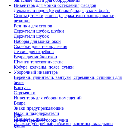
Запасные части для оборудования
Инвентарь для мойки остекления,фасадов
Держатели падов (скурблоки), пады, скотч-брайт
Сгоны (стяжки,склизы), держатели планок, планки,
резинки
Резинки для сгонов
Держатели шубок, шубки
Держатели шубок
Наборы для мойки окон
Скребки для стекол, лезвия
Лезвия для скребков
Ведра для мойки окон
Штанги телескопические
Кобура, колчаны, пояса, сумки
Уборочный инвентарь
Веревки, удлинтели, вантузы, стремянки, сушилки для
белья
Вантузы
Стремянки
Инвентарь для уборки помещений
Ведра
Знаки предупреждающие
Пады и падодержатели
Еще
Сгоны для пола
Инвентарь для уборки улиц
Тележки уборочные, отжимы, корзины, вкладыши
Вилы