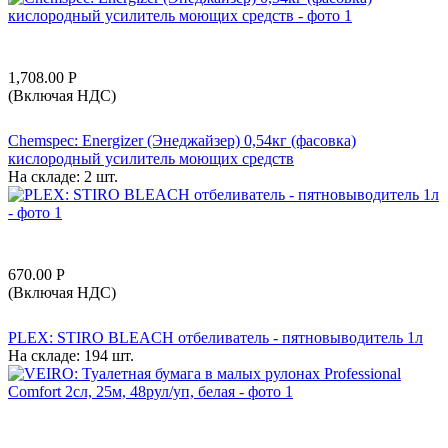
1,708.00
Р
(Включая НДС)
Chemspec: Energizer (Энеджайзер) 0,54кг (фасовка)
кислородный усилитель моющих средств
На складе:
2 шт.
670.00
Р
(Включая НДС)
PLEX: STIRO BLEACH отбеливатель - пятновыводитель 1л
На складе:
194 шт.