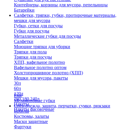
Контейнеры, корзины для мусора, пепельницы
Батарейки
Салфетки, тряпки, губки, протирочные материалы,
мешки для мусора
Губки, сетки для посуды
Губки для посуды
Металлические губки для посуды
Салфетки
Моющие тряпки для уборки
Тряпки для пола
Тряпки для посуды
ХПП, вафельное полотно
Вафельное полотно оптом
Холстопрошивное полотно (ХПП)
Мешки для мусора, пакеты
30л
60л
120л
Еще
160,180,240л
Меламиновые губки
Пакеты
Спец.одежда, защита, перчатки, сумки, рюкзаки
Пакеты фасовочные
Бахилы
Костюмы, халаты
Маски защитные
Фартуки