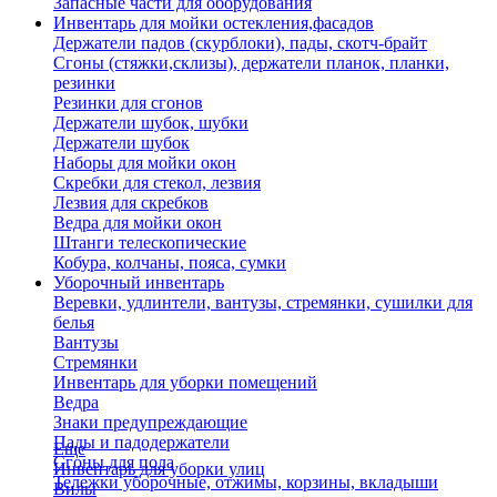
Запасные части для оборудования
Инвентарь для мойки остекления,фасадов
Держатели падов (скурблоки), пады, скотч-брайт
Сгоны (стяжки,склизы), держатели планок, планки,
резинки
Резинки для сгонов
Держатели шубок, шубки
Держатели шубок
Наборы для мойки окон
Скребки для стекол, лезвия
Лезвия для скребков
Ведра для мойки окон
Штанги телескопические
Кобура, колчаны, пояса, сумки
Уборочный инвентарь
Веревки, удлинтели, вантузы, стремянки, сушилки для
белья
Вантузы
Стремянки
Инвентарь для уборки помещений
Ведра
Знаки предупреждающие
Пады и падодержатели
Еще
Сгоны для пола
Инвентарь для уборки улиц
Тележки уборочные, отжимы, корзины, вкладыши
Вилы