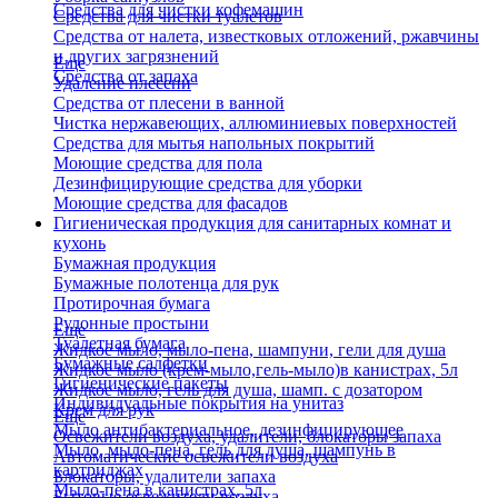
Средства для чистки кофемашин
Средства для чистки туалетов
Средства от налета, известковых отложений, ржавчины
и других загрязнений
Еще
Средства от запаха
Удаление плесени
Средства от плесени в ванной
Чистка нержавеющих, аллюминиевых поверхностей
Средства для мытья напольных покрытий
Моющие средства для пола
Дезинфицирующие средства для уборки
Моющие средства для фасадов
Гигиеническая продукция для санитарных комнат и
кухонь
Бумажная продукция
Бумажные полотенца для рук
Протирочная бумага
Рулонные простыни
Еще
Туалетная бумага
Жидкое мыло, мыло-пена, шампуни, гели для душа
Бумажные салфетки
Жидкое мыло (крем-мыло,гель-мыло)в канистрах, 5л
Гигиенические пакеты
Жидкое мыло, гель для душа, шамп. с дозатором
Индивидуальные покрытия на унитаз
Крем для рук
Еще
Мыло антибактериальное, дезинфицирующее
Освежители воздуха, удалители, блокаторы запаха
Мыло, мыло-пена, гель для душа, шампунь в
Автоматические освежители воздуха
картриджах
Блокаторы, удалители запаха
Мыло-пена в канистрах, 5л
Бытовые освежители воздуха