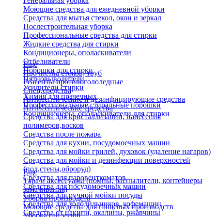
Генеральная уборка
Моющие средства для ежедневной уборки
Средства для мытья стекол, окон и зеркал
Послестроительная уборка
Профессиональные средства для стирки
Жидкие средства для стирки
Кондиционеры, ополаскиватели
Отбеливатели
Еще
Порошки для стирки
Прочистка стоков, труб
Пятновыводители
Реагенты противогололедные
Усилители стирки
Спец.средства
Химия для прачечных
Антисептические и дезинфицирующие средства
Профессиональные стиральные порошки
Антисептические средства
Кондиционеры, ополаскиватели для стирки
Средства для кристаллизации, нанесения
полимеров,восков
Средства после пожара
Средства для кухни, посудомоечных машин
Средства для мойки грилей, духовок (удаление нагаров)
Средства для мойки и дезинфекции поверхностей
(пол,стены,оброруд)
Еще
Средства для паровенткоматов
Тара и аксессуары (помпы, распылители, контейнеры
Средства для посудомоечных машин
замачивания)
Средства для ручной мойки посуды
Уборка производств
Средства для холодильников, кофемашин
Моющие средства для пищевых производств
Средства от накипи, окалины, ржавчины
Уборка сан.узлов