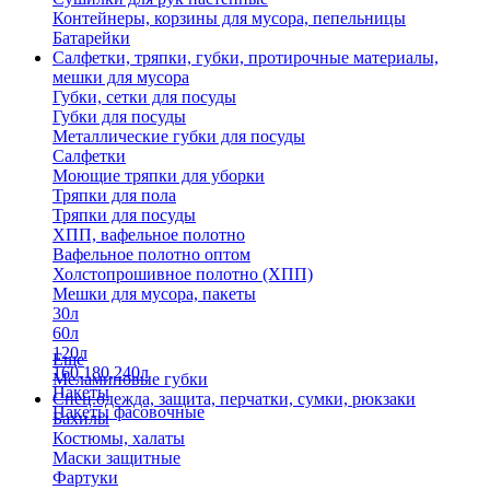
Контейнеры, корзины для мусора, пепельницы
Батарейки
Салфетки, тряпки, губки, протирочные материалы,
мешки для мусора
Губки, сетки для посуды
Губки для посуды
Металлические губки для посуды
Салфетки
Моющие тряпки для уборки
Тряпки для пола
Тряпки для посуды
ХПП, вафельное полотно
Вафельное полотно оптом
Холстопрошивное полотно (ХПП)
Мешки для мусора, пакеты
30л
60л
120л
Еще
160,180,240л
Меламиновые губки
Пакеты
Спец.одежда, защита, перчатки, сумки, рюкзаки
Пакеты фасовочные
Бахилы
Костюмы, халаты
Маски защитные
Фартуки