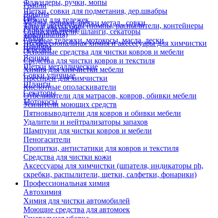
Флаундеры, ручки, мопы
Грабли
Щетки, совки для подметания, дер.швабры
Лопаты
Еще
Отжим для тележек
Метлы, веники, щетки метал., совки
Тара и аксессуары (помпы, распылители, контейнеры
Ручки для швабр
Опрыскиватели, шланги, секаторы
замачивания)
Мопы
Садовые тележки, мотокосы, масла, лески
Профессиональная химия и акссесуары для химчистки
Швабры
Черенки
Основные средства для чистки ковров и мебели
Веники
Средства для чистки ковров и текстиля
Щетки металлические
Химия для химчистки мебели
Совки уличные
Преспреи для химчистки
Шланги
Кислотные ополаскиватели
Секаторы
Отбеливатели для матрасов, ковров, обивки мебели
Мотокосы
Усилители моющих средств
Пятновыводители для ковров и обивки мебели
Удалители и нейтрализаторы запахов
Шампуни для чистки ковров и мебели
Пеногасители
Пропитки, антистатики для ковров и текстиля
Средства для чистки кожи
Аксессуары для химчистки (шпателя, индикаторы ph,
скребки, распылители, щетки, салфетки, фонарики)
Профессиональная химия
Автохимия
Химия для чистки автомобилей
Моющие средства для автомоек