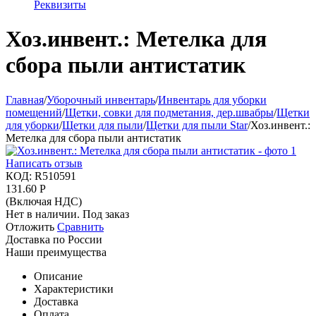
Реквизиты
Хоз.инвент.: Метелка для
сбора пыли антистатик
Главная
/
Уборочный инвентарь
/
Инвентарь для уборки
помещений
/
Щетки, совки для подметания, дер.швабры
/
Щетки
для уборки
/
Щетки для пыли
/
Щетки для пыли Star
/
Хоз.инвент.:
Метелка для сбора пыли антистатик
Написать отзыв
КОД:
R510591
131.60
Р
(Включая НДС)
Нет в наличии. Под заказ
Отложить
Сравнить
Доставка по России
Наши преимущества
Описание
Характеристики
Доставка
Оплата