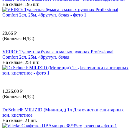
На складе:
195 шт.
20.66
Р
(Включая НДС)
VEIRO: Туалетная бумага в малых рулонах Professional
Comfort 2сл, 25м, 48рул/уп, белая
На складе:
251 шт.
1,226.00
Р
(Включая НДС)
Dr.Schnell: MILIZID (Милицид) 1л Для очистки санитарных
зон, кислотное
На складе:
21 шт.