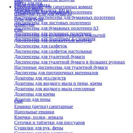
Еще
Паста для рук
Удалители запаха
Оборудование для санитарных комнат
Твердое мыло
Освежители воздуха 300 мл
Диспенсеры для бумажных полотенец
Шампуни, гели для душа,5л
Настенные диспенсеры для бумажных полотенец
Гели для душа
Диспенсеры для листовых полотенец
Шампуни
Диспенсеры для бумажных полотенец h3
Еще
Диспенсеры для рулонных полотенец
Диспенсеры для индивидуальных покрытий
Диспенсеры для полотенец Z-сложения
Диспенсеры для освежителей воздуха
Диспенсеры для салфеток
Диспенсеры для салфеток настольные
Диспенсеры для туалетной бумаги
Диспенсеры для туалетной бумаги в больших рулонах
Настенные диспенсеры для туалетной бумаги
Диспесеры для протирочных материалов
Дозаторы для дез.средств
Дозаторы для жидкого мыла и пены, крема
Дозаторы для жидкого мыла сенсорные
Дозаторы для крема
Дозатор для пены
Еще
Ершики (щетки) санитарные
Напольные ершики
Крючки, полки, зеркала
Сеточки и таблетки для писсуаров
Сушилки для рук, фены