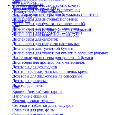
Еще
Паста для рук
Удалители запаха
Оборудование для санитарных комнат
Твердое мыло
Освежители воздуха 300 мл
Диспенсеры для бумажных полотенец
Шампуни, гели для душа,5л
Настенные диспенсеры для бумажных полотенец
Гели для душа
Диспенсеры для листовых полотенец
Шампуни
Диспенсеры для бумажных полотенец h3
Еще
Диспенсеры для рулонных полотенец
Диспенсеры для индивидуальных покрытий
Диспенсеры для полотенец Z-сложения
Диспенсеры для освежителей воздуха
Диспенсеры для салфеток
Диспенсеры для салфеток настольные
Диспенсеры для туалетной бумаги
Диспенсеры для туалетной бумаги в больших рулонах
Настенные диспенсеры для туалетной бумаги
Диспесеры для протирочных материалов
Дозаторы для дез.средств
Дозаторы для жидкого мыла и пены, крема
Дозаторы для жидкого мыла сенсорные
Дозаторы для крема
Дозатор для пены
Еще
Ершики (щетки) санитарные
Напольные ершики
Крючки, полки, зеркала
Сеточки и таблетки для писсуаров
Сушилки для рук, фены
Сушилки для рук настенные