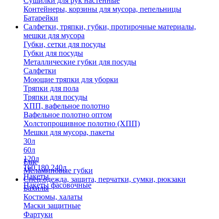
Сушилки для рук настенные
Контейнеры, корзины для мусора, пепельницы
Батарейки
Салфетки, тряпки, губки, протирочные материалы,
мешки для мусора
Губки, сетки для посуды
Губки для посуды
Металлические губки для посуды
Салфетки
Моющие тряпки для уборки
Тряпки для пола
Тряпки для посуды
ХПП, вафельное полотно
Вафельное полотно оптом
Холстопрошивное полотно (ХПП)
Мешки для мусора, пакеты
30л
60л
120л
Еще
160,180,240л
Меламиновые губки
Пакеты
Спец.одежда, защита, перчатки, сумки, рюкзаки
Пакеты фасовочные
Бахилы
Костюмы, халаты
Маски защитные
Фартуки