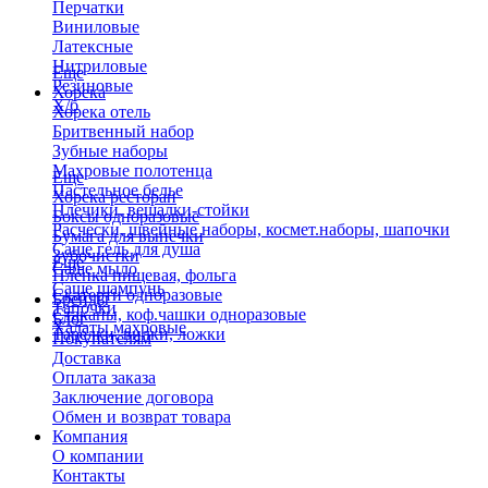
Перчатки
Виниловые
Латексные
Нитриловые
Еще
Резиновые
Хорека
Х/б
Хорека отель
Бритвенный набор
Зубные наборы
Махровые полотенца
Еще
Пастельное белье
Хорека ресторан
Плечики, вешалки-стойки
Боксы одноразовые
Расчески, швейные наборы, космет.наборы, шапочки
Бумага для выпечки
Саше гель для душа
Зубочистки
Еще
Саше мыло
Пленка пищевая, фольга
Саше шампунь
Скатерти одноразовые
Бренды
Тапочки
Стаканы, коф.чашки одноразовые
Блог
Халаты махровые
Тарелки, вилки, ложки
Покупателям
Доставка
Оплата заказа
Заключение договора
Обмен и возврат товара
Компания
О компании
Контакты