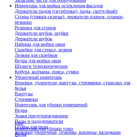
Запасные части для оборудования
Инвентарь для мойки остекления,фасадов
Держатели падов (скурблоки), пады, скотч-брайт
Сгоны (стяжки,склизы), держатели планок, планки,
резинки
Резинки для сгонов
Держатели шубок, шубки
Держатели шубок
Наборы для мойки окон
Скребки для стекол, лезвия
Лезвия для скребков
Ведра для мойки окон
Штанги телескопические
Кобура, колчаны, пояса, сумки
Уборочный инвентарь
Веревки, удлинтели, вантузы, стремянки, сушилки для
белья
Вантузы
Стремянки
Инвентарь для уборки помещений
Ведра
Знаки предупреждающие
Пады и падодержатели
Еще
Сгоны для пола
Инвентарь для уборки улиц
Тележки уборочные, отжимы, корзины, вкладыши
Вилы