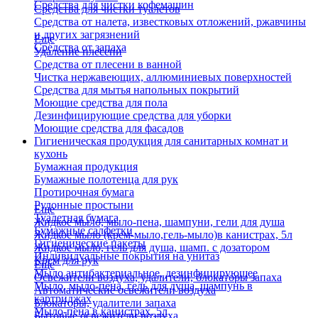
Средства для чистки кофемашин
Средства для чистки туалетов
Средства от налета, известковых отложений, ржавчины
и других загрязнений
Еще
Средства от запаха
Удаление плесени
Средства от плесени в ванной
Чистка нержавеющих, аллюминиевых поверхностей
Средства для мытья напольных покрытий
Моющие средства для пола
Дезинфицирующие средства для уборки
Моющие средства для фасадов
Гигиеническая продукция для санитарных комнат и
кухонь
Бумажная продукция
Бумажные полотенца для рук
Протирочная бумага
Рулонные простыни
Еще
Туалетная бумага
Жидкое мыло, мыло-пена, шампуни, гели для душа
Бумажные салфетки
Жидкое мыло (крем-мыло,гель-мыло)в канистрах, 5л
Гигиенические пакеты
Жидкое мыло, гель для душа, шамп. с дозатором
Индивидуальные покрытия на унитаз
Крем для рук
Еще
Мыло антибактериальное, дезинфицирующее
Освежители воздуха, удалители, блокаторы запаха
Мыло, мыло-пена, гель для душа, шампунь в
Автоматические освежители воздуха
картриджах
Блокаторы, удалители запаха
Мыло-пена в канистрах, 5л
Бытовые освежители воздуха