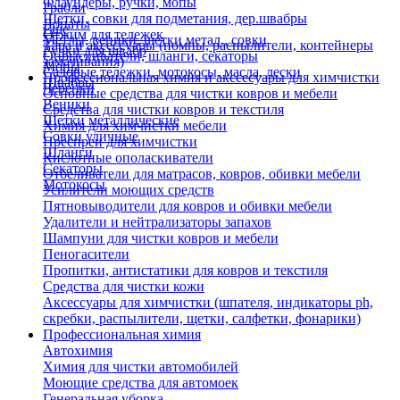
Флаундеры, ручки, мопы
Грабли
Щетки, совки для подметания, дер.швабры
Лопаты
Еще
Отжим для тележек
Метлы, веники, щетки метал., совки
Тара и аксессуары (помпы, распылители, контейнеры
Ручки для швабр
Опрыскиватели, шланги, секаторы
замачивания)
Мопы
Садовые тележки, мотокосы, масла, лески
Профессиональная химия и акссесуары для химчистки
Швабры
Черенки
Основные средства для чистки ковров и мебели
Веники
Средства для чистки ковров и текстиля
Щетки металлические
Химия для химчистки мебели
Совки уличные
Преспреи для химчистки
Шланги
Кислотные ополаскиватели
Секаторы
Отбеливатели для матрасов, ковров, обивки мебели
Мотокосы
Усилители моющих средств
Пятновыводители для ковров и обивки мебели
Удалители и нейтрализаторы запахов
Шампуни для чистки ковров и мебели
Пеногасители
Пропитки, антистатики для ковров и текстиля
Средства для чистки кожи
Аксессуары для химчистки (шпателя, индикаторы ph,
скребки, распылители, щетки, салфетки, фонарики)
Профессиональная химия
Автохимия
Химия для чистки автомобилей
Моющие средства для автомоек
Генеральная уборка