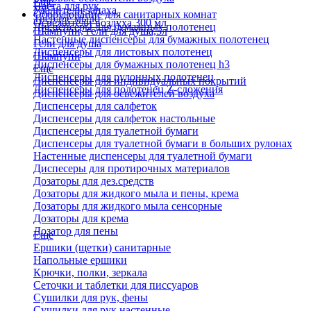
Еще
Паста для рук
Удалители запаха
Оборудование для санитарных комнат
Твердое мыло
Освежители воздуха 300 мл
Диспенсеры для бумажных полотенец
Шампуни, гели для душа,5л
Настенные диспенсеры для бумажных полотенец
Гели для душа
Диспенсеры для листовых полотенец
Шампуни
Диспенсеры для бумажных полотенец h3
Еще
Диспенсеры для рулонных полотенец
Диспенсеры для индивидуальных покрытий
Диспенсеры для полотенец Z-сложения
Диспенсеры для освежителей воздуха
Диспенсеры для салфеток
Диспенсеры для салфеток настольные
Диспенсеры для туалетной бумаги
Диспенсеры для туалетной бумаги в больших рулонах
Настенные диспенсеры для туалетной бумаги
Диспесеры для протирочных материалов
Дозаторы для дез.средств
Дозаторы для жидкого мыла и пены, крема
Дозаторы для жидкого мыла сенсорные
Дозаторы для крема
Дозатор для пены
Еще
Ершики (щетки) санитарные
Напольные ершики
Крючки, полки, зеркала
Сеточки и таблетки для писсуаров
Сушилки для рук, фены
Сушилки для рук настенные