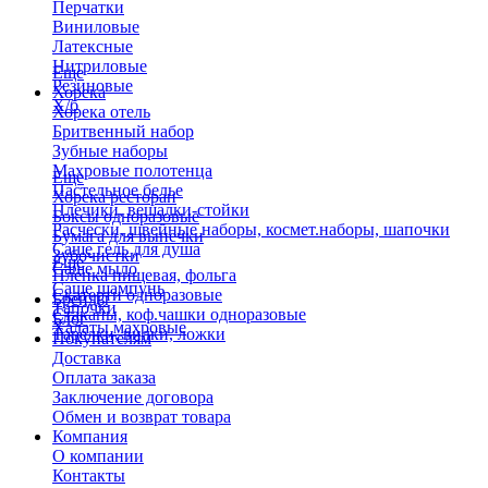
Перчатки
Виниловые
Латексные
Нитриловые
Еще
Резиновые
Хорека
Х/б
Хорека отель
Бритвенный набор
Зубные наборы
Махровые полотенца
Еще
Пастельное белье
Хорека ресторан
Плечики, вешалки-стойки
Боксы одноразовые
Расчески, швейные наборы, космет.наборы, шапочки
Бумага для выпечки
Саше гель для душа
Зубочистки
Еще
Саше мыло
Пленка пищевая, фольга
Саше шампунь
Скатерти одноразовые
Бренды
Тапочки
Стаканы, коф.чашки одноразовые
Блог
Халаты махровые
Тарелки, вилки, ложки
Покупателям
Доставка
Оплата заказа
Заключение договора
Обмен и возврат товара
Компания
О компании
Контакты