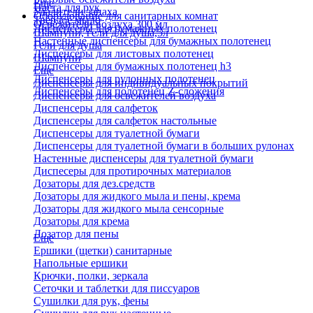
Еще
Паста для рук
Удалители запаха
Оборудование для санитарных комнат
Твердое мыло
Освежители воздуха 300 мл
Диспенсеры для бумажных полотенец
Шампуни, гели для душа,5л
Настенные диспенсеры для бумажных полотенец
Гели для душа
Диспенсеры для листовых полотенец
Шампуни
Диспенсеры для бумажных полотенец h3
Еще
Диспенсеры для рулонных полотенец
Диспенсеры для индивидуальных покрытий
Диспенсеры для полотенец Z-сложения
Диспенсеры для освежителей воздуха
Диспенсеры для салфеток
Диспенсеры для салфеток настольные
Диспенсеры для туалетной бумаги
Диспенсеры для туалетной бумаги в больших рулонах
Настенные диспенсеры для туалетной бумаги
Диспесеры для протирочных материалов
Дозаторы для дез.средств
Дозаторы для жидкого мыла и пены, крема
Дозаторы для жидкого мыла сенсорные
Дозаторы для крема
Дозатор для пены
Еще
Ершики (щетки) санитарные
Напольные ершики
Крючки, полки, зеркала
Сеточки и таблетки для писсуаров
Сушилки для рук, фены