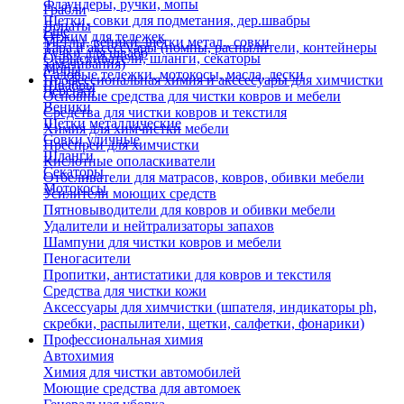
Флаундеры, ручки, мопы
Грабли
Щетки, совки для подметания, дер.швабры
Лопаты
Еще
Отжим для тележек
Метлы, веники, щетки метал., совки
Тара и аксессуары (помпы, распылители, контейнеры
Ручки для швабр
Опрыскиватели, шланги, секаторы
замачивания)
Мопы
Садовые тележки, мотокосы, масла, лески
Профессиональная химия и акссесуары для химчистки
Швабры
Черенки
Основные средства для чистки ковров и мебели
Веники
Средства для чистки ковров и текстиля
Щетки металлические
Химия для химчистки мебели
Совки уличные
Преспреи для химчистки
Шланги
Кислотные ополаскиватели
Секаторы
Отбеливатели для матрасов, ковров, обивки мебели
Мотокосы
Усилители моющих средств
Пятновыводители для ковров и обивки мебели
Удалители и нейтрализаторы запахов
Шампуни для чистки ковров и мебели
Пеногасители
Пропитки, антистатики для ковров и текстиля
Средства для чистки кожи
Аксессуары для химчистки (шпателя, индикаторы ph,
скребки, распылители, щетки, салфетки, фонарики)
Профессиональная химия
Автохимия
Химия для чистки автомобилей
Моющие средства для автомоек