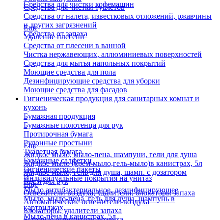
Средства для чистки кофемашин
Средства для чистки туалетов
Средства от налета, известковых отложений, ржавчины
и других загрязнений
Еще
Средства от запаха
Удаление плесени
Средства от плесени в ванной
Чистка нержавеющих, аллюминиевых поверхностей
Средства для мытья напольных покрытий
Моющие средства для пола
Дезинфицирующие средства для уборки
Моющие средства для фасадов
Гигиеническая продукция для санитарных комнат и
кухонь
Бумажная продукция
Бумажные полотенца для рук
Протирочная бумага
Рулонные простыни
Еще
Туалетная бумага
Жидкое мыло, мыло-пена, шампуни, гели для душа
Бумажные салфетки
Жидкое мыло (крем-мыло,гель-мыло)в канистрах, 5л
Гигиенические пакеты
Жидкое мыло, гель для душа, шамп. с дозатором
Индивидуальные покрытия на унитаз
Крем для рук
Еще
Мыло антибактериальное, дезинфицирующее
Освежители воздуха, удалители, блокаторы запаха
Мыло, мыло-пена, гель для душа, шампунь в
Автоматические освежители воздуха
картриджах
Блокаторы, удалители запаха
Мыло-пена в канистрах, 5л
Бытовые освежители воздуха