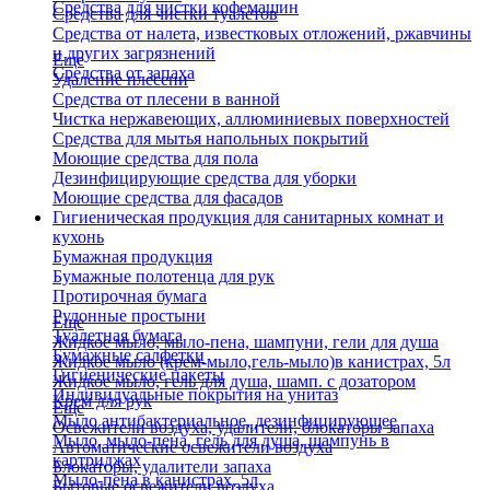
Средства для чистки кофемашин
Средства для чистки туалетов
Средства от налета, известковых отложений, ржавчины
и других загрязнений
Еще
Средства от запаха
Удаление плесени
Средства от плесени в ванной
Чистка нержавеющих, аллюминиевых поверхностей
Средства для мытья напольных покрытий
Моющие средства для пола
Дезинфицирующие средства для уборки
Моющие средства для фасадов
Гигиеническая продукция для санитарных комнат и
кухонь
Бумажная продукция
Бумажные полотенца для рук
Протирочная бумага
Рулонные простыни
Еще
Туалетная бумага
Жидкое мыло, мыло-пена, шампуни, гели для душа
Бумажные салфетки
Жидкое мыло (крем-мыло,гель-мыло)в канистрах, 5л
Гигиенические пакеты
Жидкое мыло, гель для душа, шамп. с дозатором
Индивидуальные покрытия на унитаз
Крем для рук
Еще
Мыло антибактериальное, дезинфицирующее
Освежители воздуха, удалители, блокаторы запаха
Мыло, мыло-пена, гель для душа, шампунь в
Автоматические освежители воздуха
картриджах
Блокаторы, удалители запаха
Мыло-пена в канистрах, 5л
Бытовые освежители воздуха