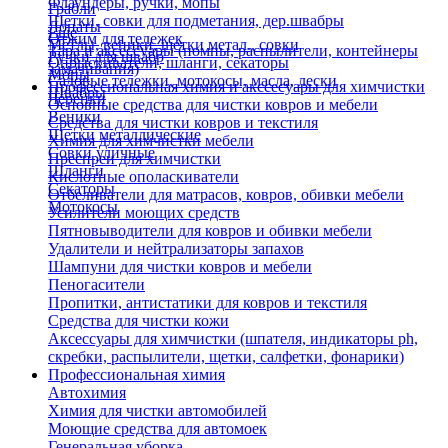
Флаундеры, ручки, мопы
Грабли
Щетки, совки для подметания, дер.швабры
Лопаты
Еще
Отжим для тележек
Метлы, веники, щетки метал., совки
Тара и аксессуары (помпы, распылители, контейнеры
Ручки для швабр
Опрыскиватели, шланги, секаторы
замачивания)
Мопы
Садовые тележки, мотокосы, масла, лески
Профессиональная химия и акссесуары для химчистки
Швабры
Черенки
Основные средства для чистки ковров и мебели
Веники
Средства для чистки ковров и текстиля
Щетки металлические
Химия для химчистки мебели
Совки уличные
Преспреи для химчистки
Шланги
Кислотные ополаскиватели
Секаторы
Отбеливатели для матрасов, ковров, обивки мебели
Мотокосы
Усилители моющих средств
Пятновыводители для ковров и обивки мебели
Удалители и нейтрализаторы запахов
Шампуни для чистки ковров и мебели
Пеногасители
Пропитки, антистатики для ковров и текстиля
Средства для чистки кожи
Аксессуары для химчистки (шпателя, индикаторы ph,
скребки, распылители, щетки, салфетки, фонарики)
Профессиональная химия
Автохимия
Химия для чистки автомобилей
Моющие средства для автомоек
Генеральная уборка