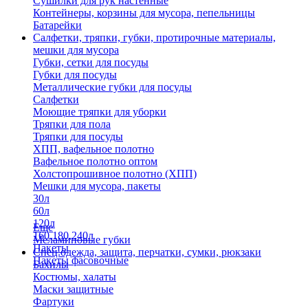
Сушилки для рук настенные
Контейнеры, корзины для мусора, пепельницы
Батарейки
Салфетки, тряпки, губки, протирочные материалы,
мешки для мусора
Губки, сетки для посуды
Губки для посуды
Металлические губки для посуды
Салфетки
Моющие тряпки для уборки
Тряпки для пола
Тряпки для посуды
ХПП, вафельное полотно
Вафельное полотно оптом
Холстопрошивное полотно (ХПП)
Мешки для мусора, пакеты
30л
60л
120л
Еще
160,180,240л
Меламиновые губки
Пакеты
Спец.одежда, защита, перчатки, сумки, рюкзаки
Пакеты фасовочные
Бахилы
Костюмы, халаты
Маски защитные
Фартуки