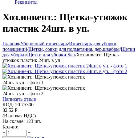
Реквизиты
Хоз.инвент.: Щетка-утюжок
пластик 24шт. в уп.
Главная
/
Уборочный инвентарь
/
Инвентарь для уборки
помещений
/
Щетки, совки для подметания, дер.швабры
/
Щетки
для уборки
/
Щетки для уборки Star
/
Хоз.инвент.: Щетка-
утюжок пластик 24шт. в уп.
Написать отзыв
КОД:
20.75300
82.52
Р
(Включая НДС)
На складе:
123 шт.
Кол-во:
+
−