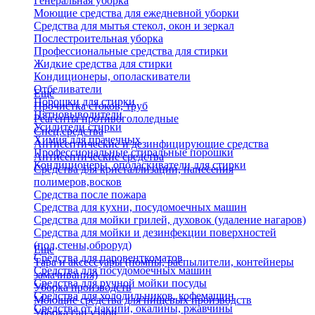
Генеральная уборка
Моющие средства для ежедневной уборки
Средства для мытья стекол, окон и зеркал
Послестроительная уборка
Профессиональные средства для стирки
Жидкие средства для стирки
Кондиционеры, ополаскиватели
Отбеливатели
Еще
Порошки для стирки
Прочистка стоков, труб
Пятновыводители
Реагенты противогололедные
Усилители стирки
Спец.средства
Химия для прачечных
Антисептические и дезинфицирующие средства
Профессиональные стиральные порошки
Антисептические средства
Кондиционеры, ополаскиватели для стирки
Средства для кристаллизации, нанесения
полимеров,восков
Средства после пожара
Средства для кухни, посудомоечных машин
Средства для мойки грилей, духовок (удаление нагаров)
Средства для мойки и дезинфекции поверхностей
(пол,стены,оброруд)
Еще
Средства для паровенткоматов
Тара и аксессуары (помпы, распылители, контейнеры
Средства для посудомоечных машин
замачивания)
Средства для ручной мойки посуды
Уборка производств
Средства для холодильников, кофемашин
Моющие средства для пищевых производств
Средства от накипи, окалины, ржавчины
Уборка сан.узлов