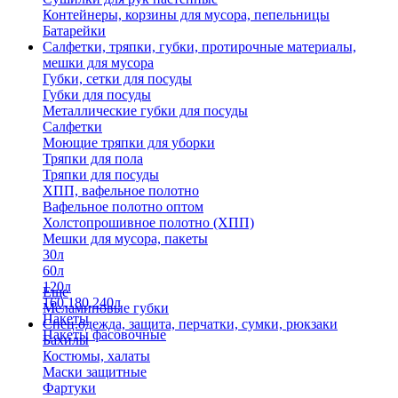
Контейнеры, корзины для мусора, пепельницы
Батарейки
Салфетки, тряпки, губки, протирочные материалы,
мешки для мусора
Губки, сетки для посуды
Губки для посуды
Металлические губки для посуды
Салфетки
Моющие тряпки для уборки
Тряпки для пола
Тряпки для посуды
ХПП, вафельное полотно
Вафельное полотно оптом
Холстопрошивное полотно (ХПП)
Мешки для мусора, пакеты
30л
60л
120л
Еще
160,180,240л
Меламиновые губки
Пакеты
Спец.одежда, защита, перчатки, сумки, рюкзаки
Пакеты фасовочные
Бахилы
Костюмы, халаты
Маски защитные
Фартуки