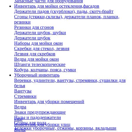
Запасные части для оборудования
Инвентарь для мойки остекления,фасадов
Держатели падов (скурблоки), пады, скотч-брайт
Сгоны (стяжки,склизы), держатели планок, планки,
резинки
Резинки для сгонов
Держатели шубок, шубки
Держатели шубок
Наборы для мойки окон
Скребки для стекол, лезвия
Лезвия для скребков
Ведра для мойки окон
Штанги телескопические
Кобура, колчаны, пояса, сумки
Уборочный инвентарь
Веревки, удлинтели, вантузы, стремянки, сушилки для
белья
Вантузы
Стремянки
Инвентарь для уборки помещений
Ведра
Знаки предупреждающие
Пады и падодержатели
Еще
Сгоны для пола
Инвентарь для уборки улиц
Тележки уборочные, отжимы, корзины, вкладыши
Вилы