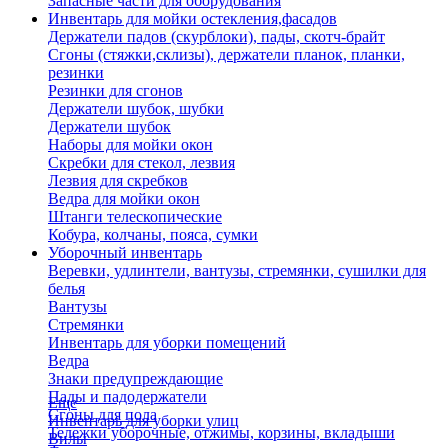
Запасные части для оборудования
Инвентарь для мойки остекления,фасадов
Держатели падов (скурблоки), пады, скотч-брайт
Сгоны (стяжки,склизы), держатели планок, планки,
резинки
Резинки для сгонов
Держатели шубок, шубки
Держатели шубок
Наборы для мойки окон
Скребки для стекол, лезвия
Лезвия для скребков
Ведра для мойки окон
Штанги телескопические
Кобура, колчаны, пояса, сумки
Уборочный инвентарь
Веревки, удлинтели, вантузы, стремянки, сушилки для
белья
Вантузы
Стремянки
Инвентарь для уборки помещений
Ведра
Знаки предупреждающие
Пады и падодержатели
Еще
Сгоны для пола
Инвентарь для уборки улиц
Тележки уборочные, отжимы, корзины, вкладыши
Вилы