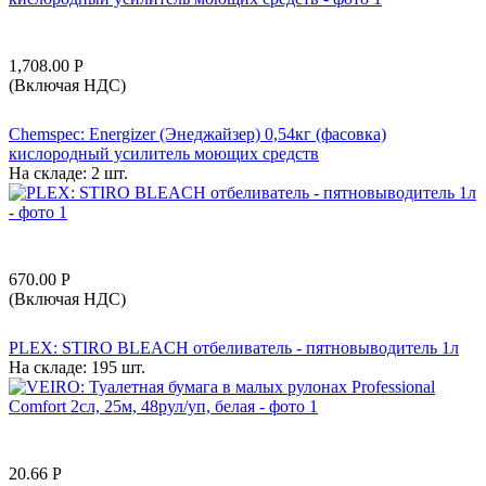
1,708.00
Р
(Включая НДС)
Chemspec: Energizer (Энеджайзер) 0,54кг (фасовка)
кислородный усилитель моющих средств
На складе:
2 шт.
670.00
Р
(Включая НДС)
PLEX: STIRO BLEACH отбеливатель - пятновыводитель 1л
На складе:
195 шт.
20.66
Р