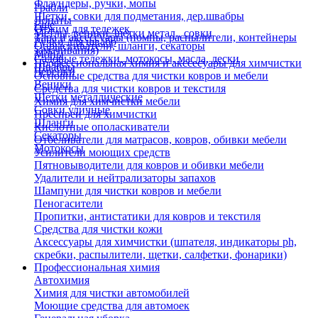
Флаундеры, ручки, мопы
Грабли
Щетки, совки для подметания, дер.швабры
Лопаты
Еще
Отжим для тележек
Метлы, веники, щетки метал., совки
Тара и аксессуары (помпы, распылители, контейнеры
Ручки для швабр
Опрыскиватели, шланги, секаторы
замачивания)
Мопы
Садовые тележки, мотокосы, масла, лески
Профессиональная химия и акссесуары для химчистки
Швабры
Черенки
Основные средства для чистки ковров и мебели
Веники
Средства для чистки ковров и текстиля
Щетки металлические
Химия для химчистки мебели
Совки уличные
Преспреи для химчистки
Шланги
Кислотные ополаскиватели
Секаторы
Отбеливатели для матрасов, ковров, обивки мебели
Мотокосы
Усилители моющих средств
Пятновыводители для ковров и обивки мебели
Удалители и нейтрализаторы запахов
Шампуни для чистки ковров и мебели
Пеногасители
Пропитки, антистатики для ковров и текстиля
Средства для чистки кожи
Аксессуары для химчистки (шпателя, индикаторы ph,
скребки, распылители, щетки, салфетки, фонарики)
Профессиональная химия
Автохимия
Химия для чистки автомобилей
Моющие средства для автомоек