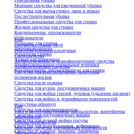
Генеральная уборка
Моющие средства для ежедневной уборки
Средства для мытья стекол, окон и зеркал
Послестроительная уборка
Профессиональные средства для стирки
Жидкие средства для стирки
Кондиционеры, ополаскиватели
Отбеливатели
Еще
Порошки для стирки
Прочистка стоков, труб
Пятновыводители
Реагенты противогололедные
Усилители стирки
Спец.средства
Химия для прачечных
Антисептические и дезинфицирующие средства
Профессиональные стиральные порошки
Антисептические средства
Кондиционеры, ополаскиватели для стирки
Средства для кристаллизации, нанесения
полимеров,восков
Средства после пожара
Средства для кухни, посудомоечных машин
Средства для мойки грилей, духовок (удаление нагаров)
Средства для мойки и дезинфекции поверхностей
(пол,стены,оброруд)
Еще
Средства для паровенткоматов
Тара и аксессуары (помпы, распылители, контейнеры
Средства для посудомоечных машин
замачивания)
Средства для ручной мойки посуды
Уборка производств
Средства для холодильников, кофемашин
Моющие средства для пищевых производств
Средства от накипи, окалины, ржавчины
Уборка сан.узлов