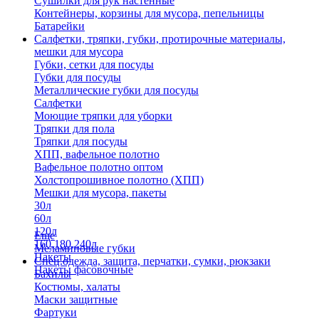
Сушилки для рук настенные
Контейнеры, корзины для мусора, пепельницы
Батарейки
Салфетки, тряпки, губки, протирочные материалы,
мешки для мусора
Губки, сетки для посуды
Губки для посуды
Металлические губки для посуды
Салфетки
Моющие тряпки для уборки
Тряпки для пола
Тряпки для посуды
ХПП, вафельное полотно
Вафельное полотно оптом
Холстопрошивное полотно (ХПП)
Мешки для мусора, пакеты
30л
60л
120л
Еще
160,180,240л
Меламиновые губки
Пакеты
Спец.одежда, защита, перчатки, сумки, рюкзаки
Пакеты фасовочные
Бахилы
Костюмы, халаты
Маски защитные
Фартуки