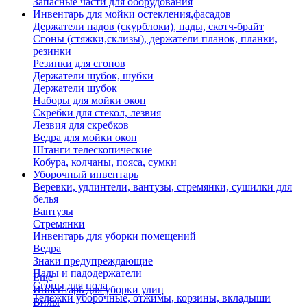
Запасные части для оборудования
Инвентарь для мойки остекления,фасадов
Держатели падов (скурблоки), пады, скотч-брайт
Сгоны (стяжки,склизы), держатели планок, планки,
резинки
Резинки для сгонов
Держатели шубок, шубки
Держатели шубок
Наборы для мойки окон
Скребки для стекол, лезвия
Лезвия для скребков
Ведра для мойки окон
Штанги телескопические
Кобура, колчаны, пояса, сумки
Уборочный инвентарь
Веревки, удлинтели, вантузы, стремянки, сушилки для
белья
Вантузы
Стремянки
Инвентарь для уборки помещений
Ведра
Знаки предупреждающие
Пады и падодержатели
Еще
Сгоны для пола
Инвентарь для уборки улиц
Тележки уборочные, отжимы, корзины, вкладыши
Вилы