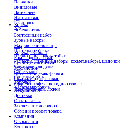
Перчатки
Виниловые
Латексные
Нитриловые
Еще
Резиновые
Хорека
Х/б
Хорека отель
Бритвенный набор
Зубные наборы
Махровые полотенца
Еще
Пастельное белье
Хорека ресторан
Плечики, вешалки-стойки
Боксы одноразовые
Расчески, швейные наборы, космет.наборы, шапочки
Бумага для выпечки
Саше гель для душа
Зубочистки
Еще
Саше мыло
Пленка пищевая, фольга
Саше шампунь
Скатерти одноразовые
Бренды
Тапочки
Стаканы, коф.чашки одноразовые
Блог
Халаты махровые
Тарелки, вилки, ложки
Покупателям
Доставка
Оплата заказа
Заключение договора
Обмен и возврат товара
Компания
О компании
Контакты