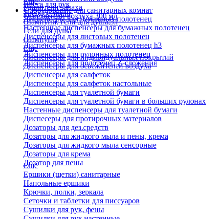
Еще
Паста для рук
Удалители запаха
Оборудование для санитарных комнат
Твердое мыло
Освежители воздуха 300 мл
Диспенсеры для бумажных полотенец
Шампуни, гели для душа,5л
Настенные диспенсеры для бумажных полотенец
Гели для душа
Диспенсеры для листовых полотенец
Шампуни
Диспенсеры для бумажных полотенец h3
Еще
Диспенсеры для рулонных полотенец
Диспенсеры для индивидуальных покрытий
Диспенсеры для полотенец Z-сложения
Диспенсеры для освежителей воздуха
Диспенсеры для салфеток
Диспенсеры для салфеток настольные
Диспенсеры для туалетной бумаги
Диспенсеры для туалетной бумаги в больших рулонах
Настенные диспенсеры для туалетной бумаги
Диспесеры для протирочных материалов
Дозаторы для дез.средств
Дозаторы для жидкого мыла и пены, крема
Дозаторы для жидкого мыла сенсорные
Дозаторы для крема
Дозатор для пены
Еще
Ершики (щетки) санитарные
Напольные ершики
Крючки, полки, зеркала
Сеточки и таблетки для писсуаров
Сушилки для рук, фены
Сушилки для рук настенные