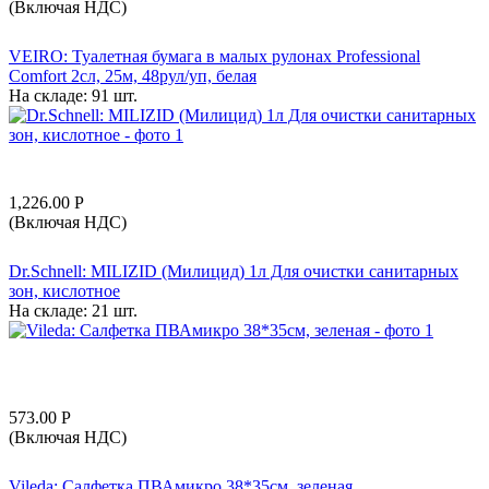
(Включая НДС)
VEIRO: Туалетная бумага в малых рулонах Professional
Comfort 2сл, 25м, 48рул/уп, белая
На складе:
91 шт.
1,226.00
Р
(Включая НДС)
Dr.Schnell: MILIZID (Милицид) 1л Для очистки санитарных
зон, кислотное
На складе:
21 шт.
573.00
Р
(Включая НДС)
Vileda: Салфетка ПВАмикро 38*35см, зеленая