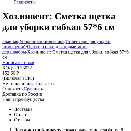
Реквизиты
Хоз.инвент: Сметка щетка
для уборки гибкая 57*6 см
Главная
/
Уборочный инвентарь
/
Инвентарь для уборки
помещений
/
Щетки, совки для подметания,
дер.швабры
/
Хоз.инвент: Сметка щетка для уборки гибкая 57*6
см
Написать отзыв
КОД:
20.73072
152.60
Р
(Включая НДС)
Нет в наличии. Под заказ
Отложить
Сравнить
Доставка по России
Наши преимущества
Доставка
Оплата
Отзывы
Доставка по Барнаулу
согласовываем по телефону: 8