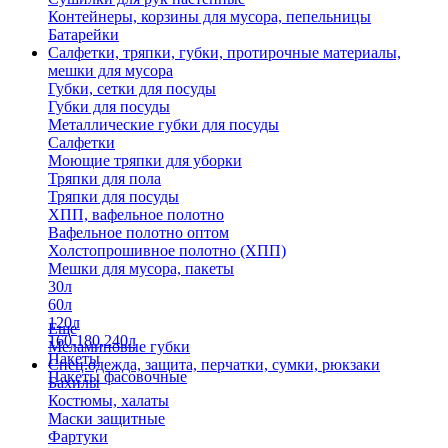
Контейнеры, корзины для мусора, пепельницы
Батарейки
Салфетки, тряпки, губки, протирочные материалы,
мешки для мусора
Губки, сетки для посуды
Губки для посуды
Металлические губки для посуды
Салфетки
Моющие тряпки для уборки
Тряпки для пола
Тряпки для посуды
ХПП, вафельное полотно
Вафельное полотно оптом
Холстопрошивное полотно (ХПП)
Мешки для мусора, пакеты
30л
60л
120л
Еще
160,180,240л
Меламиновые губки
Пакеты
Спец.одежда, защита, перчатки, сумки, рюкзаки
Пакеты фасовочные
Бахилы
Костюмы, халаты
Маски защитные
Фартуки