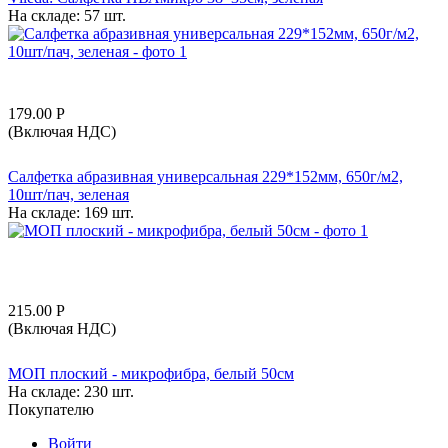
На складе:
57 шт.
179.00
Р
(Включая НДС)
Салфетка абразивная универсальная 229*152мм, 650г/м2,
10шт/пач, зеленая
На складе:
169 шт.
215.00
Р
(Включая НДС)
МОП плоский - микрофибра, белый 50см
На складе:
230 шт.
Покупателю
Войти