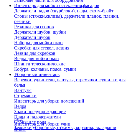
Запасные части для оборудования
Инвентарь для мойки остекления,фасадов
Держатели падов (скурблоки), пады, скотч-брайт
Сгоны (стяжки,склизы), держатели планок, планки,
резинки
Резинки для сгонов
Держатели шубок, шубки
Держатели шубок
Наборы для мойки окон
Скребки для стекол, лезвия
Лезвия для скребков
Ведра для мойки окон
Штанги телескопические
Кобура, колчаны, пояса, сумки
Уборочный инвентарь
Веревки, удлинтели, вантузы, стремянки, сушилки для
белья
Вантузы
Стремянки
Инвентарь для уборки помещений
Ведра
Знаки предупреждающие
Пады и падодержатели
Еще
Сгоны для пола
Инвентарь для уборки улиц
Тележки уборочные, отжимы, корзины, вкладыши
Вилы