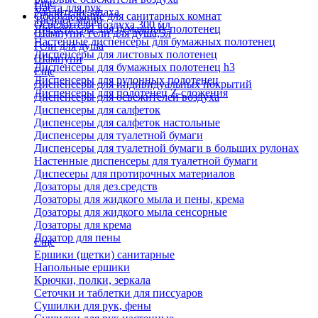
Еще
Паста для рук
Удалители запаха
Оборудование для санитарных комнат
Твердое мыло
Освежители воздуха 300 мл
Диспенсеры для бумажных полотенец
Шампуни, гели для душа,5л
Настенные диспенсеры для бумажных полотенец
Гели для душа
Диспенсеры для листовых полотенец
Шампуни
Диспенсеры для бумажных полотенец h3
Еще
Диспенсеры для рулонных полотенец
Диспенсеры для индивидуальных покрытий
Диспенсеры для полотенец Z-сложения
Диспенсеры для освежителей воздуха
Диспенсеры для салфеток
Диспенсеры для салфеток настольные
Диспенсеры для туалетной бумаги
Диспенсеры для туалетной бумаги в больших рулонах
Настенные диспенсеры для туалетной бумаги
Диспесеры для протирочных материалов
Дозаторы для дез.средств
Дозаторы для жидкого мыла и пены, крема
Дозаторы для жидкого мыла сенсорные
Дозаторы для крема
Дозатор для пены
Еще
Ершики (щетки) санитарные
Напольные ершики
Крючки, полки, зеркала
Сеточки и таблетки для писсуаров
Сушилки для рук, фены