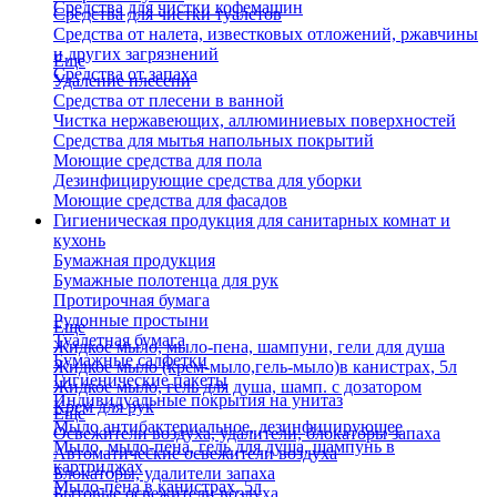
Средства для чистки кофемашин
Средства для чистки туалетов
Средства от налета, известковых отложений, ржавчины
и других загрязнений
Еще
Средства от запаха
Удаление плесени
Средства от плесени в ванной
Чистка нержавеющих, аллюминиевых поверхностей
Средства для мытья напольных покрытий
Моющие средства для пола
Дезинфицирующие средства для уборки
Моющие средства для фасадов
Гигиеническая продукция для санитарных комнат и
кухонь
Бумажная продукция
Бумажные полотенца для рук
Протирочная бумага
Рулонные простыни
Еще
Туалетная бумага
Жидкое мыло, мыло-пена, шампуни, гели для душа
Бумажные салфетки
Жидкое мыло (крем-мыло,гель-мыло)в канистрах, 5л
Гигиенические пакеты
Жидкое мыло, гель для душа, шамп. с дозатором
Индивидуальные покрытия на унитаз
Крем для рук
Еще
Мыло антибактериальное, дезинфицирующее
Освежители воздуха, удалители, блокаторы запаха
Мыло, мыло-пена, гель для душа, шампунь в
Автоматические освежители воздуха
картриджах
Блокаторы, удалители запаха
Мыло-пена в канистрах, 5л
Бытовые освежители воздуха