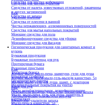
Средства для чистки кофемашин
Средства для чистки туалетов
Средства от налета, известковых отложений, ржавчины
и других загрязнений
Еще
Средства от запаха
Удаление плесени
Средства от плесени в ванной
Чистка нержавеющих, аллюминиевых поверхностей
Средства для мытья напольных покрытий
Моющие средства для пола
Дезинфицирующие средства для уборки
Моющие средства для фасадов
Гигиеническая продукция для санитарных комнат и
кухонь
Бумажная продукция
Бумажные полотенца для рук
Протирочная бумага
Рулонные простыни
Еще
Туалетная бумага
Жидкое мыло, мыло-пена, шампуни, гели для душа
Бумажные салфетки
Жидкое мыло (крем-мыло,гель-мыло)в канистрах, 5л
Гигиенические пакеты
Жидкое мыло, гель для душа, шамп. с дозатором
Индивидуальные покрытия на унитаз
Крем для рук
Еще
Мыло антибактериальное, дезинфицирующее
Освежители воздуха, удалители, блокаторы запаха
Мыло, мыло-пена, гель для душа, шампунь в
Автоматические освежители воздуха
картриджах
Блокаторы, удалители запаха
Мыло-пена в канистрах, 5л
Бытовые освежители воздуха