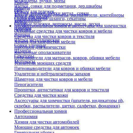
Флаундеры, ручки, мопы
Грабли
Щетки, совки для подметания, дер.швабры
Лопаты
Еще
Отжим для тележек
Метлы, веники, щетки метал., совки
Тара и аксессуары (помпы, распылители, контейнеры
Ручки для швабр
Опрыскиватели, шланги, секаторы
замачивания)
Мопы
Садовые тележки, мотокосы, масла, лески
Профессиональная химия и акссесуары для химчистки
Швабры
Черенки
Основные средства для чистки ковров и мебели
Веники
Средства для чистки ковров и текстиля
Щетки металлические
Химия для химчистки мебели
Совки уличные
Преспреи для химчистки
Шланги
Кислотные ополаскиватели
Секаторы
Отбеливатели для матрасов, ковров, обивки мебели
Мотокосы
Усилители моющих средств
Пятновыводители для ковров и обивки мебели
Удалители и нейтрализаторы запахов
Шампуни для чистки ковров и мебели
Пеногасители
Пропитки, антистатики для ковров и текстиля
Средства для чистки кожи
Аксессуары для химчистки (шпателя, индикаторы ph,
скребки, распылители, щетки, салфетки, фонарики)
Профессиональная химия
Автохимия
Химия для чистки автомобилей
Моющие средства для автомоек
Генеральная уборка