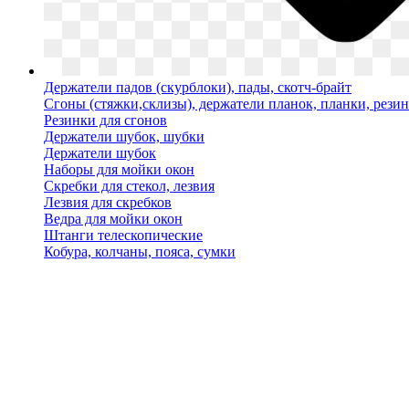
Держатели падов (скурблоки), пады, скотч-брайт
Сгоны (стяжки,склизы), держатели планок, планки, рези
Резинки для сгонов
Держатели шубок, шубки
Держатели шубок
Наборы для мойки окон
Скребки для стекол, лезвия
Лезвия для скребков
Ведра для мойки окон
Штанги телескопические
Кобура, колчаны, пояса, сумки