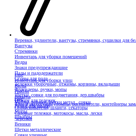
Веревки, удлинтели, вантузы, стремянки, сушилки для бе
Вантузы
Стремянки
Инвентарь для уборки помещений
Ведра
Знаки предупреждающие
Пады и падодержатели
Еще
Сгоны для пола
Инвентарь для уборки улиц
Тележки уборочные, отжимы, корзины, вкладыши
Вилы
Флаундеры, ручки, мопы
Грабли
Щетки, совки для подметания, дер.швабры
Лопаты
Еще
Отжим для тележек
Метлы, веники, щетки метал., совки
Тара и аксессуары (помпы, распылители, контейнеры зам
Ручки для швабр
Опрыскиватели, шланги, секаторы
Мопы
Садовые тележки, мотокосы, масла, лески
Швабры
Черенки
Веники
Щетки металлические
Совки уличные