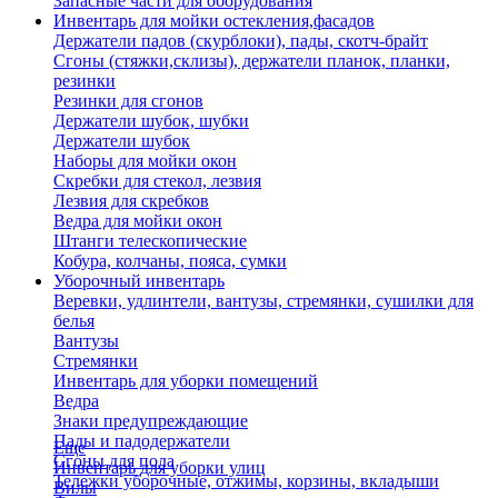
Запасные части для оборудования
Инвентарь для мойки остекления,фасадов
Держатели падов (скурблоки), пады, скотч-брайт
Сгоны (стяжки,склизы), держатели планок, планки,
резинки
Резинки для сгонов
Держатели шубок, шубки
Держатели шубок
Наборы для мойки окон
Скребки для стекол, лезвия
Лезвия для скребков
Ведра для мойки окон
Штанги телескопические
Кобура, колчаны, пояса, сумки
Уборочный инвентарь
Веревки, удлинтели, вантузы, стремянки, сушилки для
белья
Вантузы
Стремянки
Инвентарь для уборки помещений
Ведра
Знаки предупреждающие
Пады и падодержатели
Еще
Сгоны для пола
Инвентарь для уборки улиц
Тележки уборочные, отжимы, корзины, вкладыши
Вилы