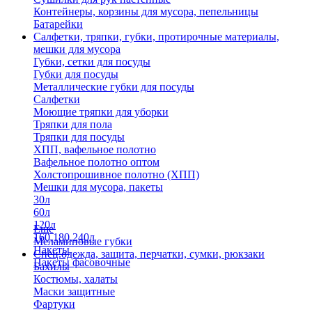
Контейнеры, корзины для мусора, пепельницы
Батарейки
Салфетки, тряпки, губки, протирочные материалы,
мешки для мусора
Губки, сетки для посуды
Губки для посуды
Металлические губки для посуды
Салфетки
Моющие тряпки для уборки
Тряпки для пола
Тряпки для посуды
ХПП, вафельное полотно
Вафельное полотно оптом
Холстопрошивное полотно (ХПП)
Мешки для мусора, пакеты
30л
60л
120л
Еще
160,180,240л
Меламиновые губки
Пакеты
Спец.одежда, защита, перчатки, сумки, рюкзаки
Пакеты фасовочные
Бахилы
Костюмы, халаты
Маски защитные
Фартуки