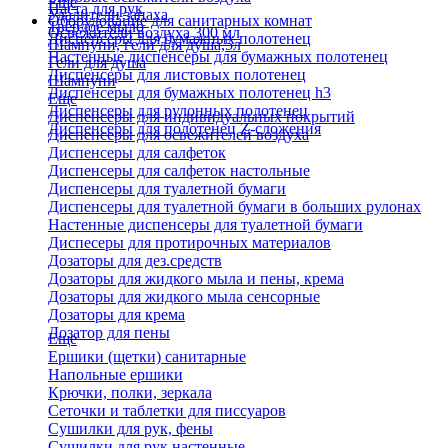
Еще
Паста для рук
Удалители запаха
Оборудование для санитарных комнат
Твердое мыло
Освежители воздуха 300 мл
Диспенсеры для бумажных полотенец
Шампуни, гели для душа,5л
Настенные диспенсеры для бумажных полотенец
Гели для душа
Диспенсеры для листовых полотенец
Шампуни
Диспенсеры для бумажных полотенец h3
Еще
Диспенсеры для рулонных полотенец
Диспенсеры для индивидуальных покрытий
Диспенсеры для полотенец Z-сложения
Диспенсеры для освежителей воздуха
Диспенсеры для салфеток
Диспенсеры для салфеток настольные
Диспенсеры для туалетной бумаги
Диспенсеры для туалетной бумаги в больших рулонах
Настенные диспенсеры для туалетной бумаги
Диспесеры для протирочных материалов
Дозаторы для дез.средств
Дозаторы для жидкого мыла и пены, крема
Дозаторы для жидкого мыла сенсорные
Дозаторы для крема
Дозатор для пены
Еще
Ершики (щетки) санитарные
Напольные ершики
Крючки, полки, зеркала
Сеточки и таблетки для писсуаров
Сушилки для рук, фены
Сушилки для рук настенные