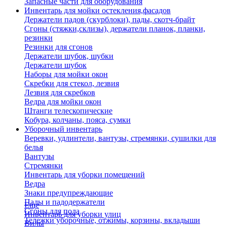
Запасные части для оборудования
Инвентарь для мойки остекления,фасадов
Держатели падов (скурблоки), пады, скотч-брайт
Сгоны (стяжки,склизы), держатели планок, планки,
резинки
Резинки для сгонов
Держатели шубок, шубки
Держатели шубок
Наборы для мойки окон
Скребки для стекол, лезвия
Лезвия для скребков
Ведра для мойки окон
Штанги телескопические
Кобура, колчаны, пояса, сумки
Уборочный инвентарь
Веревки, удлинтели, вантузы, стремянки, сушилки для
белья
Вантузы
Стремянки
Инвентарь для уборки помещений
Ведра
Знаки предупреждающие
Пады и падодержатели
Еще
Сгоны для пола
Инвентарь для уборки улиц
Тележки уборочные, отжимы, корзины, вкладыши
Вилы