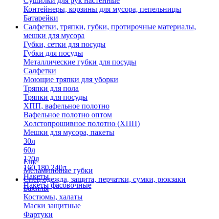
Сушилки для рук настенные
Контейнеры, корзины для мусора, пепельницы
Батарейки
Салфетки, тряпки, губки, протирочные материалы,
мешки для мусора
Губки, сетки для посуды
Губки для посуды
Металлические губки для посуды
Салфетки
Моющие тряпки для уборки
Тряпки для пола
Тряпки для посуды
ХПП, вафельное полотно
Вафельное полотно оптом
Холстопрошивное полотно (ХПП)
Мешки для мусора, пакеты
30л
60л
120л
Еще
160,180,240л
Меламиновые губки
Пакеты
Спец.одежда, защита, перчатки, сумки, рюкзаки
Пакеты фасовочные
Бахилы
Костюмы, халаты
Маски защитные
Фартуки