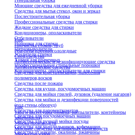
Генеральная уборка
Моющие средства для ежедневной уборки
Средства для мытья стекол, окон и зеркал
Послестроительная уборка
Профессиональные средства для стирки
Жидкие средства для стирки
Кондиционеры, ополаскиватели
Отбеливатели
Еще
Порошки для стирки
Прочистка стоков, труб
Пятновыводители
Реагенты противогололедные
Усилители стирки
Спец.средства
Химия для прачечных
Антисептические и дезинфицирующие средства
Профессиональные стиральные порошки
Антисептические средства
Кондиционеры, ополаскиватели для стирки
Средства для кристаллизации, нанесения
полимеров,восков
Средства после пожара
Средства для кухни, посудомоечных машин
Средства для мойки грилей, духовок (удаление нагаров)
Средства для мойки и дезинфекции поверхностей
(пол,стены,оброруд)
Еще
Средства для паровенткоматов
Тара и аксессуары (помпы, распылители, контейнеры
Средства для посудомоечных машин
замачивания)
Средства для ручной мойки посуды
Уборка производств
Средства для холодильников, кофемашин
Моющие средства для пищевых производств
Средства от накипи, окалины, ржавчины
Уборка сан.узлов