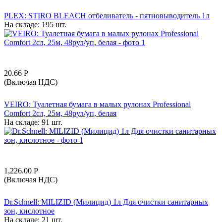
PLEX: STIRO BLEACH отбеливатель - пятновыводитель 1л
На складе:
195 шт.
20.66
Р
(Включая НДС)
VEIRO: Туалетная бумага в малых рулонах Professional
Comfort 2сл, 25м, 48рул/уп, белая
На складе:
91 шт.
1,226.00
Р
(Включая НДС)
Dr.Schnell: MILIZID (Милицид) 1л Для очистки санитарных
зон, кислотное
На складе:
21 шт.