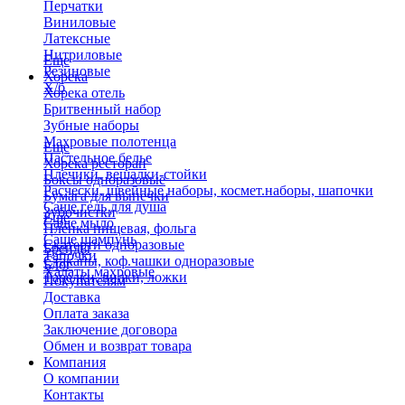
Перчатки
Виниловые
Латексные
Нитриловые
Еще
Резиновые
Хорека
Х/б
Хорека отель
Бритвенный набор
Зубные наборы
Махровые полотенца
Еще
Пастельное белье
Хорека ресторан
Плечики, вешалки-стойки
Боксы одноразовые
Расчески, швейные наборы, космет.наборы, шапочки
Бумага для выпечки
Саше гель для душа
Зубочистки
Еще
Саше мыло
Пленка пищевая, фольга
Саше шампунь
Скатерти одноразовые
Бренды
Тапочки
Стаканы, коф.чашки одноразовые
Блог
Халаты махровые
Тарелки, вилки, ложки
Покупателям
Доставка
Оплата заказа
Заключение договора
Обмен и возврат товара
Компания
О компании
Контакты