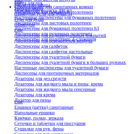
Еще
Паста для рук
Удалители запаха
Оборудование для санитарных комнат
Твердое мыло
Освежители воздуха 300 мл
Диспенсеры для бумажных полотенец
Шампуни, гели для душа,5л
Настенные диспенсеры для бумажных полотенец
Гели для душа
Диспенсеры для листовых полотенец
Шампуни
Диспенсеры для бумажных полотенец h3
Еще
Диспенсеры для рулонных полотенец
Диспенсеры для индивидуальных покрытий
Диспенсеры для полотенец Z-сложения
Диспенсеры для освежителей воздуха
Диспенсеры для салфеток
Диспенсеры для салфеток настольные
Диспенсеры для туалетной бумаги
Диспенсеры для туалетной бумаги в больших рулонах
Настенные диспенсеры для туалетной бумаги
Диспесеры для протирочных материалов
Дозаторы для дез.средств
Дозаторы для жидкого мыла и пены, крема
Дозаторы для жидкого мыла сенсорные
Дозаторы для крема
Дозатор для пены
Еще
Ершики (щетки) санитарные
Напольные ершики
Крючки, полки, зеркала
Сеточки и таблетки для писсуаров
Сушилки для рук, фены