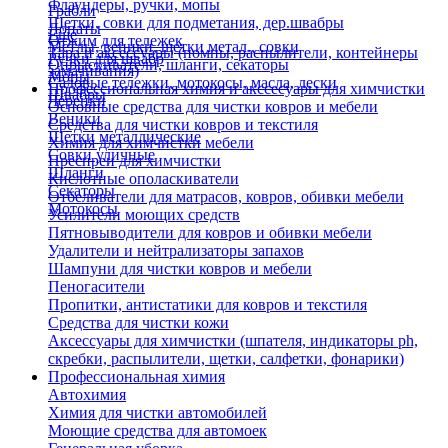
Флаундеры, ручки, мопы
Грабли
Щетки, совки для подметания, дер.швабры
Лопаты
Еще
Отжим для тележек
Метлы, веники, щетки метал., совки
Тара и аксессуары (помпы, распылители, контейнеры
Ручки для швабр
Опрыскиватели, шланги, секаторы
замачивания)
Мопы
Садовые тележки, мотокосы, масла, лески
Профессиональная химия и акссесуары для химчистки
Швабры
Черенки
Основные средства для чистки ковров и мебели
Веники
Средства для чистки ковров и текстиля
Щетки металлические
Химия для химчистки мебели
Совки уличные
Преспреи для химчистки
Шланги
Кислотные ополаскиватели
Секаторы
Отбеливатели для матрасов, ковров, обивки мебели
Мотокосы
Усилители моющих средств
Пятновыводители для ковров и обивки мебели
Удалители и нейтрализаторы запахов
Шампуни для чистки ковров и мебели
Пеногасители
Пропитки, антистатики для ковров и текстиля
Средства для чистки кожи
Аксессуары для химчистки (шпателя, индикаторы ph,
скребки, распылители, щетки, салфетки, фонарики)
Профессиональная химия
Автохимия
Химия для чистки автомобилей
Моющие средства для автомоек