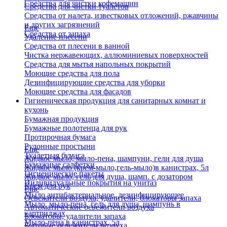
Средства для чистки кофемашин
Средства для чистки туалетов
Средства от налета, известковых отложений, ржавчины
и других загрязнений
Еще
Средства от запаха
Удаление плесени
Средства от плесени в ванной
Чистка нержавеющих, аллюминиевых поверхностей
Средства для мытья напольных покрытий
Моющие средства для пола
Дезинфицирующие средства для уборки
Моющие средства для фасадов
Гигиеническая продукция для санитарных комнат и
кухонь
Бумажная продукция
Бумажные полотенца для рук
Протирочная бумага
Рулонные простыни
Еще
Туалетная бумага
Жидкое мыло, мыло-пена, шампуни, гели для душа
Бумажные салфетки
Жидкое мыло (крем-мыло,гель-мыло)в канистрах, 5л
Гигиенические пакеты
Жидкое мыло, гель для душа, шамп. с дозатором
Индивидуальные покрытия на унитаз
Крем для рук
Еще
Мыло антибактериальное, дезинфицирующее
Освежители воздуха, удалители, блокаторы запаха
Мыло, мыло-пена, гель для душа, шампунь в
Автоматические освежители воздуха
картриджах
Блокаторы, удалители запаха
Мыло-пена в канистрах, 5л
Бытовые освежители воздуха