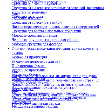
Средства для чистки кофемашин
Средства для чистки туалетов
Средства от налета, известковых отложений, ржавчины
и других загрязнений
Еще
Средства от запаха
Удаление плесени
Средства от плесени в ванной
Чистка нержавеющих, аллюминиевых поверхностей
Средства для мытья напольных покрытий
Моющие средства для пола
Дезинфицирующие средства для уборки
Моющие средства для фасадов
Гигиеническая продукция для санитарных комнат и
кухонь
Бумажная продукция
Бумажные полотенца для рук
Протирочная бумага
Рулонные простыни
Еще
Туалетная бумага
Жидкое мыло, мыло-пена, шампуни, гели для душа
Бумажные салфетки
Жидкое мыло (крем-мыло,гель-мыло)в канистрах, 5л
Гигиенические пакеты
Жидкое мыло, гель для душа, шамп. с дозатором
Индивидуальные покрытия на унитаз
Крем для рук
Еще
Мыло антибактериальное, дезинфицирующее
Освежители воздуха, удалители, блокаторы запаха
Мыло, мыло-пена, гель для душа, шампунь в
Автоматические освежители воздуха
картриджах
Блокаторы, удалители запаха
Мыло-пена в канистрах, 5л
Бытовые освежители воздуха