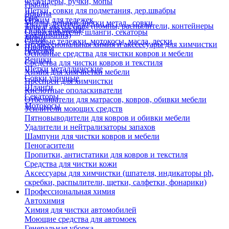
Флаундеры, ручки, мопы
Грабли
Щетки, совки для подметания, дер.швабры
Лопаты
Еще
Отжим для тележек
Метлы, веники, щетки метал., совки
Тара и аксессуары (помпы, распылители, контейнеры
Ручки для швабр
Опрыскиватели, шланги, секаторы
замачивания)
Мопы
Садовые тележки, мотокосы, масла, лески
Профессиональная химия и акссесуары для химчистки
Швабры
Черенки
Основные средства для чистки ковров и мебели
Веники
Средства для чистки ковров и текстиля
Щетки металлические
Химия для химчистки мебели
Совки уличные
Преспреи для химчистки
Шланги
Кислотные ополаскиватели
Секаторы
Отбеливатели для матрасов, ковров, обивки мебели
Мотокосы
Усилители моющих средств
Пятновыводители для ковров и обивки мебели
Удалители и нейтрализаторы запахов
Шампуни для чистки ковров и мебели
Пеногасители
Пропитки, антистатики для ковров и текстиля
Средства для чистки кожи
Аксессуары для химчистки (шпателя, индикаторы ph,
скребки, распылители, щетки, салфетки, фонарики)
Профессиональная химия
Автохимия
Химия для чистки автомобилей
Моющие средства для автомоек
Генеральная уборка