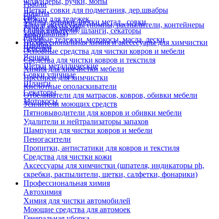
Флаундеры, ручки, мопы
Грабли
Щетки, совки для подметания, дер.швабры
Лопаты
Еще
Отжим для тележек
Метлы, веники, щетки метал., совки
Тара и аксессуары (помпы, распылители, контейнеры
Ручки для швабр
Опрыскиватели, шланги, секаторы
замачивания)
Мопы
Садовые тележки, мотокосы, масла, лески
Профессиональная химия и акссесуары для химчистки
Швабры
Черенки
Основные средства для чистки ковров и мебели
Веники
Средства для чистки ковров и текстиля
Щетки металлические
Химия для химчистки мебели
Совки уличные
Преспреи для химчистки
Шланги
Кислотные ополаскиватели
Секаторы
Отбеливатели для матрасов, ковров, обивки мебели
Мотокосы
Усилители моющих средств
Пятновыводители для ковров и обивки мебели
Удалители и нейтрализаторы запахов
Шампуни для чистки ковров и мебели
Пеногасители
Пропитки, антистатики для ковров и текстиля
Средства для чистки кожи
Аксессуары для химчистки (шпателя, индикаторы ph,
скребки, распылители, щетки, салфетки, фонарики)
Профессиональная химия
Автохимия
Химия для чистки автомобилей
Моющие средства для автомоек
Генеральная уборка