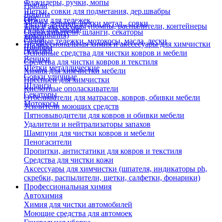
Флаундеры, ручки, мопы
Грабли
Щетки, совки для подметания, дер.швабры
Лопаты
Еще
Отжим для тележек
Метлы, веники, щетки метал., совки
Тара и аксессуары (помпы, распылители, контейнеры
Ручки для швабр
Опрыскиватели, шланги, секаторы
замачивания)
Мопы
Садовые тележки, мотокосы, масла, лески
Профессиональная химия и акссесуары для химчистки
Швабры
Черенки
Основные средства для чистки ковров и мебели
Веники
Средства для чистки ковров и текстиля
Щетки металлические
Химия для химчистки мебели
Совки уличные
Преспреи для химчистки
Шланги
Кислотные ополаскиватели
Секаторы
Отбеливатели для матрасов, ковров, обивки мебели
Мотокосы
Усилители моющих средств
Пятновыводители для ковров и обивки мебели
Удалители и нейтрализаторы запахов
Шампуни для чистки ковров и мебели
Пеногасители
Пропитки, антистатики для ковров и текстиля
Средства для чистки кожи
Аксессуары для химчистки (шпателя, индикаторы ph,
скребки, распылители, щетки, салфетки, фонарики)
Профессиональная химия
Автохимия
Химия для чистки автомобилей
Моющие средства для автомоек