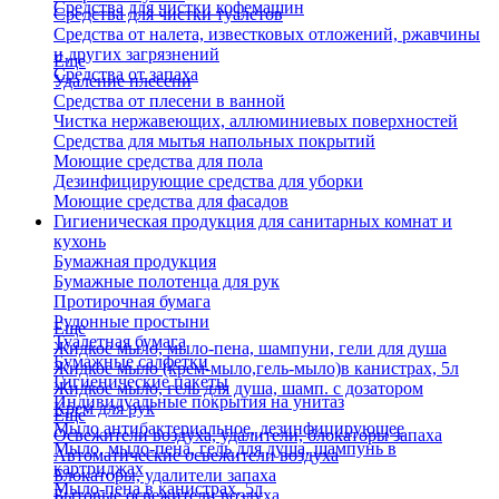
Средства для чистки кофемашин
Средства для чистки туалетов
Средства от налета, известковых отложений, ржавчины
и других загрязнений
Еще
Средства от запаха
Удаление плесени
Средства от плесени в ванной
Чистка нержавеющих, аллюминиевых поверхностей
Средства для мытья напольных покрытий
Моющие средства для пола
Дезинфицирующие средства для уборки
Моющие средства для фасадов
Гигиеническая продукция для санитарных комнат и
кухонь
Бумажная продукция
Бумажные полотенца для рук
Протирочная бумага
Рулонные простыни
Еще
Туалетная бумага
Жидкое мыло, мыло-пена, шампуни, гели для душа
Бумажные салфетки
Жидкое мыло (крем-мыло,гель-мыло)в канистрах, 5л
Гигиенические пакеты
Жидкое мыло, гель для душа, шамп. с дозатором
Индивидуальные покрытия на унитаз
Крем для рук
Еще
Мыло антибактериальное, дезинфицирующее
Освежители воздуха, удалители, блокаторы запаха
Мыло, мыло-пена, гель для душа, шампунь в
Автоматические освежители воздуха
картриджах
Блокаторы, удалители запаха
Мыло-пена в канистрах, 5л
Бытовые освежители воздуха