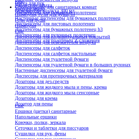
Еще
Паста для рук
Удалители запаха
Оборудование для санитарных комнат
Твердое мыло
Освежители воздуха 300 мл
Диспенсеры для бумажных полотенец
Шампуни, гели для душа,5л
Настенные диспенсеры для бумажных полотенец
Гели для душа
Диспенсеры для листовых полотенец
Шампуни
Диспенсеры для бумажных полотенец h3
Еще
Диспенсеры для рулонных полотенец
Диспенсеры для индивидуальных покрытий
Диспенсеры для полотенец Z-сложения
Диспенсеры для освежителей воздуха
Диспенсеры для салфеток
Диспенсеры для салфеток настольные
Диспенсеры для туалетной бумаги
Диспенсеры для туалетной бумаги в больших рулонах
Настенные диспенсеры для туалетной бумаги
Диспесеры для протирочных материалов
Дозаторы для дез.средств
Дозаторы для жидкого мыла и пены, крема
Дозаторы для жидкого мыла сенсорные
Дозаторы для крема
Дозатор для пены
Еще
Ершики (щетки) санитарные
Напольные ершики
Крючки, полки, зеркала
Сеточки и таблетки для писсуаров
Сушилки для рук, фены