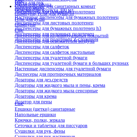
Еще
Паста для рук
Удалители запаха
Оборудование для санитарных комнат
Твердое мыло
Освежители воздуха 300 мл
Диспенсеры для бумажных полотенец
Шампуни, гели для душа,5л
Настенные диспенсеры для бумажных полотенец
Гели для душа
Диспенсеры для листовых полотенец
Шампуни
Диспенсеры для бумажных полотенец h3
Еще
Диспенсеры для рулонных полотенец
Диспенсеры для индивидуальных покрытий
Диспенсеры для полотенец Z-сложения
Диспенсеры для освежителей воздуха
Диспенсеры для салфеток
Диспенсеры для салфеток настольные
Диспенсеры для туалетной бумаги
Диспенсеры для туалетной бумаги в больших рулонах
Настенные диспенсеры для туалетной бумаги
Диспесеры для протирочных материалов
Дозаторы для дез.средств
Дозаторы для жидкого мыла и пены, крема
Дозаторы для жидкого мыла сенсорные
Дозаторы для крема
Дозатор для пены
Еще
Ершики (щетки) санитарные
Напольные ершики
Крючки, полки, зеркала
Сеточки и таблетки для писсуаров
Сушилки для рук, фены
Сушилки для рук настенные