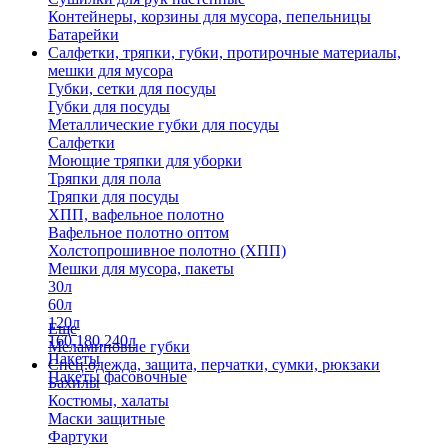
Контейнеры, корзины для мусора, пепельницы
Батарейки
Салфетки, тряпки, губки, протирочные материалы,
мешки для мусора
Губки, сетки для посуды
Губки для посуды
Металлические губки для посуды
Салфетки
Моющие тряпки для уборки
Тряпки для пола
Тряпки для посуды
ХПП, вафельное полотно
Вафельное полотно оптом
Холстопрошивное полотно (ХПП)
Мешки для мусора, пакеты
30л
60л
120л
Еще
160,180,240л
Меламиновые губки
Пакеты
Спец.одежда, защита, перчатки, сумки, рюкзаки
Пакеты фасовочные
Бахилы
Костюмы, халаты
Маски защитные
Фартуки