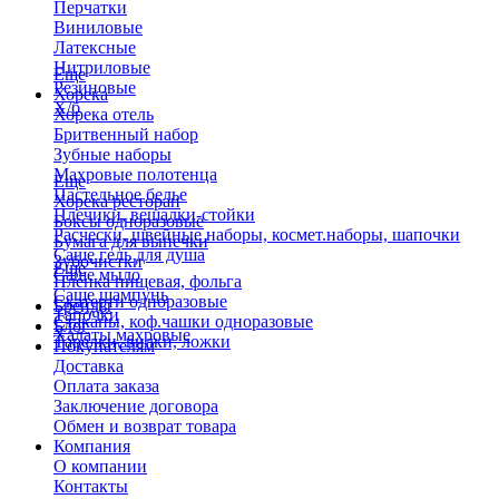
Перчатки
Виниловые
Латексные
Нитриловые
Еще
Резиновые
Хорека
Х/б
Хорека отель
Бритвенный набор
Зубные наборы
Махровые полотенца
Еще
Пастельное белье
Хорека ресторан
Плечики, вешалки-стойки
Боксы одноразовые
Расчески, швейные наборы, космет.наборы, шапочки
Бумага для выпечки
Саше гель для душа
Зубочистки
Еще
Саше мыло
Пленка пищевая, фольга
Саше шампунь
Скатерти одноразовые
Бренды
Тапочки
Стаканы, коф.чашки одноразовые
Блог
Халаты махровые
Тарелки, вилки, ложки
Покупателям
Доставка
Оплата заказа
Заключение договора
Обмен и возврат товара
Компания
О компании
Контакты