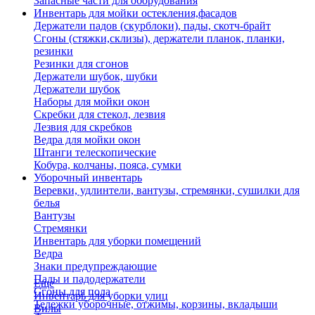
Запасные части для оборудования
Инвентарь для мойки остекления,фасадов
Держатели падов (скурблоки), пады, скотч-брайт
Сгоны (стяжки,склизы), держатели планок, планки,
резинки
Резинки для сгонов
Держатели шубок, шубки
Держатели шубок
Наборы для мойки окон
Скребки для стекол, лезвия
Лезвия для скребков
Ведра для мойки окон
Штанги телескопические
Кобура, колчаны, пояса, сумки
Уборочный инвентарь
Веревки, удлинтели, вантузы, стремянки, сушилки для
белья
Вантузы
Стремянки
Инвентарь для уборки помещений
Ведра
Знаки предупреждающие
Пады и падодержатели
Еще
Сгоны для пола
Инвентарь для уборки улиц
Тележки уборочные, отжимы, корзины, вкладыши
Вилы