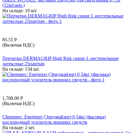
(12шт.кор.)
На складе:
19 шт.
85.55
Р
(Включая НДС)
Перчатки DERMAGRIP High Risk синие L нестерильные
латексные 25пар/пач
На складе:
134 шт.
1,708.00
Р
(Включая НДС)
Chemspec: Energizer (Энеджайзер) 0,54кг (фасовка)
кислородный усилитель моющих средств
На складе:
2 шт.