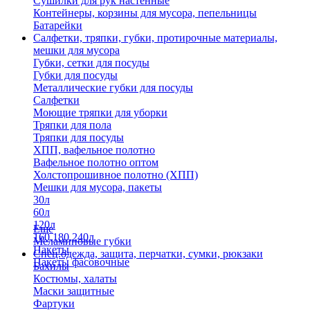
Сушилки для рук настенные
Контейнеры, корзины для мусора, пепельницы
Батарейки
Салфетки, тряпки, губки, протирочные материалы,
мешки для мусора
Губки, сетки для посуды
Губки для посуды
Металлические губки для посуды
Салфетки
Моющие тряпки для уборки
Тряпки для пола
Тряпки для посуды
ХПП, вафельное полотно
Вафельное полотно оптом
Холстопрошивное полотно (ХПП)
Мешки для мусора, пакеты
30л
60л
120л
Еще
160,180,240л
Меламиновые губки
Пакеты
Спец.одежда, защита, перчатки, сумки, рюкзаки
Пакеты фасовочные
Бахилы
Костюмы, халаты
Маски защитные
Фартуки