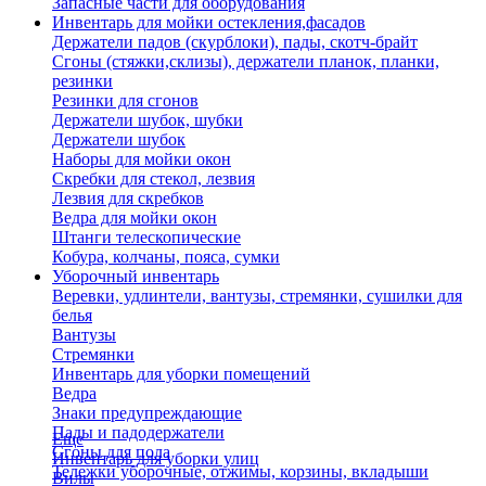
Запасные части для оборудования
Инвентарь для мойки остекления,фасадов
Держатели падов (скурблоки), пады, скотч-брайт
Сгоны (стяжки,склизы), держатели планок, планки,
резинки
Резинки для сгонов
Держатели шубок, шубки
Держатели шубок
Наборы для мойки окон
Скребки для стекол, лезвия
Лезвия для скребков
Ведра для мойки окон
Штанги телескопические
Кобура, колчаны, пояса, сумки
Уборочный инвентарь
Веревки, удлинтели, вантузы, стремянки, сушилки для
белья
Вантузы
Стремянки
Инвентарь для уборки помещений
Ведра
Знаки предупреждающие
Пады и падодержатели
Еще
Сгоны для пола
Инвентарь для уборки улиц
Тележки уборочные, отжимы, корзины, вкладыши
Вилы