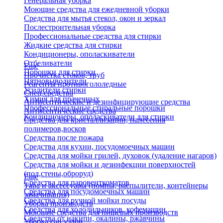
Генеральная уборка
Моющие средства для ежедневной уборки
Средства для мытья стекол, окон и зеркал
Послестроительная уборка
Профессиональные средства для стирки
Жидкие средства для стирки
Кондиционеры, ополаскиватели
Отбеливатели
Еще
Порошки для стирки
Прочистка стоков, труб
Пятновыводители
Реагенты противогололедные
Усилители стирки
Спец.средства
Химия для прачечных
Антисептические и дезинфицирующие средства
Профессиональные стиральные порошки
Антисептические средства
Кондиционеры, ополаскиватели для стирки
Средства для кристаллизации, нанесения
полимеров,восков
Средства после пожара
Средства для кухни, посудомоечных машин
Средства для мойки грилей, духовок (удаление нагаров)
Средства для мойки и дезинфекции поверхностей
(пол,стены,оброруд)
Еще
Средства для паровенткоматов
Тара и аксессуары (помпы, распылители, контейнеры
Средства для посудомоечных машин
замачивания)
Средства для ручной мойки посуды
Уборка производств
Средства для холодильников, кофемашин
Моющие средства для пищевых производств
Средства от накипи, окалины, ржавчины
Уборка сан.узлов