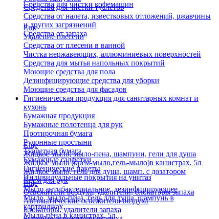
Средства для чистки кофемашин
Средства для чистки туалетов
Средства от налета, известковых отложений, ржавчины
и других загрязнений
Еще
Средства от запаха
Удаление плесени
Средства от плесени в ванной
Чистка нержавеющих, аллюминиевых поверхностей
Средства для мытья напольных покрытий
Моющие средства для пола
Дезинфицирующие средства для уборки
Моющие средства для фасадов
Гигиеническая продукция для санитарных комнат и
кухонь
Бумажная продукция
Бумажные полотенца для рук
Протирочная бумага
Рулонные простыни
Еще
Туалетная бумага
Жидкое мыло, мыло-пена, шампуни, гели для душа
Бумажные салфетки
Жидкое мыло (крем-мыло,гель-мыло)в канистрах, 5л
Гигиенические пакеты
Жидкое мыло, гель для душа, шамп. с дозатором
Индивидуальные покрытия на унитаз
Крем для рук
Еще
Мыло антибактериальное, дезинфицирующее
Освежители воздуха, удалители, блокаторы запаха
Мыло, мыло-пена, гель для душа, шампунь в
Автоматические освежители воздуха
картриджах
Блокаторы, удалители запаха
Мыло-пена в канистрах, 5л
Бытовые освежители воздуха