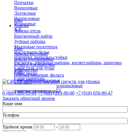
Перчатки
Виниловые
Латексные
Нитриловые
Еще
Резиновые
Хорека
Х/б
Хорека отель
Бритвенный набор
Зубные наборы
Махровые полотенца
Еще
Пастельное белье
Хорека ресторан
Плечики, вешалки-стойки
Боксы одноразовые
Расчески, швейные наборы, космет.наборы, шапочки
Бумага для выпечки
Саше гель для душа
Зубочистки
Еще
Саше мыло
Пленка пищевая, фольга
Саше шампунь
Скатерти одноразовые
Тапочки
Стаканы, коф.чашки одноразовые
Халаты махровые
Тарелки, вилки, ложки
8 (800)
201-15-61
+7 (861)
213-90-00
+7 (918)
650-80-47
Заказать обратный звонок
Ваше имя
Телефон
Удобное время
-