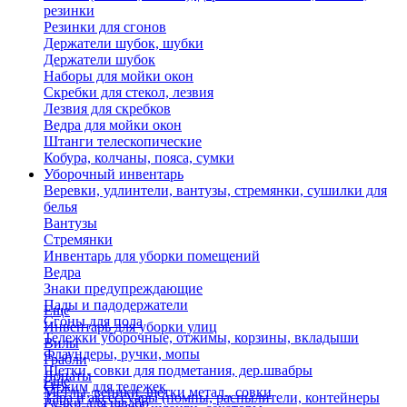
резинки
Резинки для сгонов
Держатели шубок, шубки
Держатели шубок
Наборы для мойки окон
Скребки для стекол, лезвия
Лезвия для скребков
Ведра для мойки окон
Штанги телескопические
Кобура, колчаны, пояса, сумки
Уборочный инвентарь
Веревки, удлинтели, вантузы, стремянки, сушилки для
белья
Вантузы
Стремянки
Инвентарь для уборки помещений
Ведра
Знаки предупреждающие
Пады и падодержатели
Еще
Сгоны для пола
Инвентарь для уборки улиц
Тележки уборочные, отжимы, корзины, вкладыши
Вилы
Флаундеры, ручки, мопы
Грабли
Щетки, совки для подметания, дер.швабры
Лопаты
Еще
Отжим для тележек
Метлы, веники, щетки метал., совки
Тара и аксессуары (помпы, распылители, контейнеры
Ручки для швабр