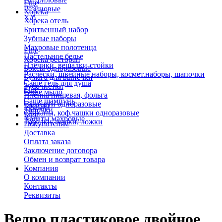
Еще
Резиновые
Хорека
Х/б
Хорека отель
Бритвенный набор
Зубные наборы
Махровые полотенца
Еще
Пастельное белье
Хорека ресторан
Плечики, вешалки-стойки
Боксы одноразовые
Расчески, швейные наборы, космет.наборы, шапочки
Бумага для выпечки
Саше гель для душа
Зубочистки
Еще
Саше мыло
Пленка пищевая, фольга
Саше шампунь
Скатерти одноразовые
Бренды
Тапочки
Стаканы, коф.чашки одноразовые
Блог
Халаты махровые
Тарелки, вилки, ложки
Покупателям
Доставка
Оплата заказа
Заключение договора
Обмен и возврат товара
Компания
О компании
Контакты
Реквизиты
Ведро пластиковое двойное