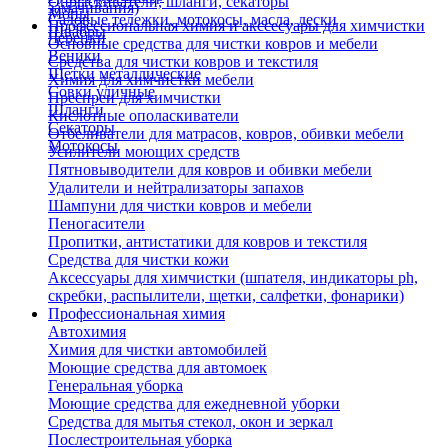
Опрыскиватели, шланги, секаторы
замачивания)
Мопы
Садовые тележки, мотокосы, масла, лески
Профессиональная химия и акссесуары для химчистки
Швабры
Черенки
Основные средства для чистки ковров и мебели
Веники
Средства для чистки ковров и текстиля
Щетки металлические
Химия для химчистки мебели
Совки уличные
Преспреи для химчистки
Шланги
Кислотные ополаскиватели
Секаторы
Отбеливатели для матрасов, ковров, обивки мебели
Мотокосы
Усилители моющих средств
Пятновыводители для ковров и обивки мебели
Удалители и нейтрализаторы запахов
Шампуни для чистки ковров и мебели
Пеногасители
Пропитки, антистатики для ковров и текстиля
Средства для чистки кожи
Аксессуары для химчистки (шпателя, индикаторы ph,
скребки, распылители, щетки, салфетки, фонарики)
Профессиональная химия
Автохимия
Химия для чистки автомобилей
Моющие средства для автомоек
Генеральная уборка
Моющие средства для ежедневной уборки
Средства для мытья стекол, окон и зеркал
Послестроительная уборка