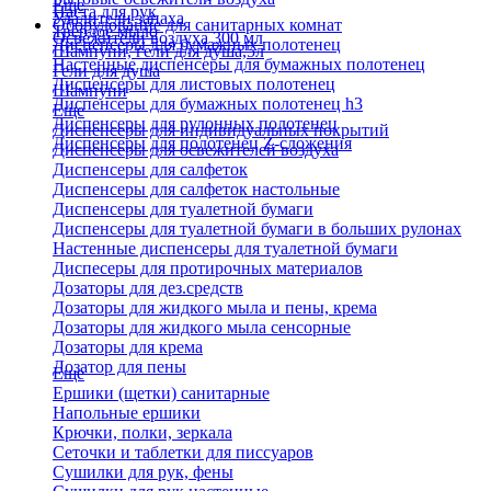
Еще
Паста для рук
Удалители запаха
Оборудование для санитарных комнат
Твердое мыло
Освежители воздуха 300 мл
Диспенсеры для бумажных полотенец
Шампуни, гели для душа,5л
Настенные диспенсеры для бумажных полотенец
Гели для душа
Диспенсеры для листовых полотенец
Шампуни
Диспенсеры для бумажных полотенец h3
Еще
Диспенсеры для рулонных полотенец
Диспенсеры для индивидуальных покрытий
Диспенсеры для полотенец Z-сложения
Диспенсеры для освежителей воздуха
Диспенсеры для салфеток
Диспенсеры для салфеток настольные
Диспенсеры для туалетной бумаги
Диспенсеры для туалетной бумаги в больших рулонах
Настенные диспенсеры для туалетной бумаги
Диспесеры для протирочных материалов
Дозаторы для дез.средств
Дозаторы для жидкого мыла и пены, крема
Дозаторы для жидкого мыла сенсорные
Дозаторы для крема
Дозатор для пены
Еще
Ершики (щетки) санитарные
Напольные ершики
Крючки, полки, зеркала
Сеточки и таблетки для писсуаров
Сушилки для рук, фены