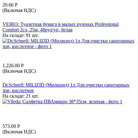
20.66
Р
(Включая НДС)
VEIRO: Туалетная бумага в малых рулонах Professional
Comfort 2сл, 25м, 48рул/уп, белая
На складе:
91 шт.
1,226.00
Р
(Включая НДС)
Dr.Schnell: MILIZID (Милицид) 1л Для очистки санитарных
зон, кислотное
На складе:
21 шт.
573.00
Р
(Включая НДС)