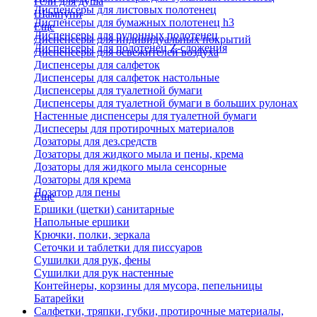
Гели для душа
Диспенсеры для листовых полотенец
Шампуни
Диспенсеры для бумажных полотенец h3
Еще
Диспенсеры для рулонных полотенец
Диспенсеры для индивидуальных покрытий
Диспенсеры для полотенец Z-сложения
Диспенсеры для освежителей воздуха
Диспенсеры для салфеток
Диспенсеры для салфеток настольные
Диспенсеры для туалетной бумаги
Диспенсеры для туалетной бумаги в больших рулонах
Настенные диспенсеры для туалетной бумаги
Диспесеры для протирочных материалов
Дозаторы для дез.средств
Дозаторы для жидкого мыла и пены, крема
Дозаторы для жидкого мыла сенсорные
Дозаторы для крема
Дозатор для пены
Еще
Ершики (щетки) санитарные
Напольные ершики
Крючки, полки, зеркала
Сеточки и таблетки для писсуаров
Сушилки для рук, фены
Сушилки для рук настенные
Контейнеры, корзины для мусора, пепельницы
Батарейки
Салфетки, тряпки, губки, протирочные материалы,