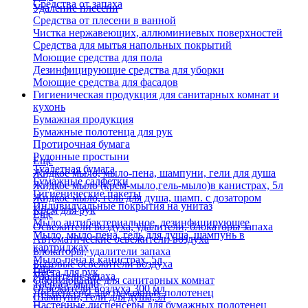
Средства от запаха
Удаление плесени
Средства от плесени в ванной
Чистка нержавеющих, аллюминиевых поверхностей
Средства для мытья напольных покрытий
Моющие средства для пола
Дезинфицирующие средства для уборки
Моющие средства для фасадов
Гигиеническая продукция для санитарных комнат и
кухонь
Бумажная продукция
Бумажные полотенца для рук
Протирочная бумага
Рулонные простыни
Еще
Туалетная бумага
Жидкое мыло, мыло-пена, шампуни, гели для душа
Бумажные салфетки
Жидкое мыло (крем-мыло,гель-мыло)в канистрах, 5л
Гигиенические пакеты
Жидкое мыло, гель для душа, шамп. с дозатором
Индивидуальные покрытия на унитаз
Крем для рук
Еще
Мыло антибактериальное, дезинфицирующее
Освежители воздуха, удалители, блокаторы запаха
Мыло, мыло-пена, гель для душа, шампунь в
Автоматические освежители воздуха
картриджах
Блокаторы, удалители запаха
Мыло-пена в канистрах, 5л
Бытовые освежители воздуха
Еще
Паста для рук
Удалители запаха
Оборудование для санитарных комнат
Твердое мыло
Освежители воздуха 300 мл
Диспенсеры для бумажных полотенец
Шампуни, гели для душа,5л
Настенные диспенсеры для бумажных полотенец