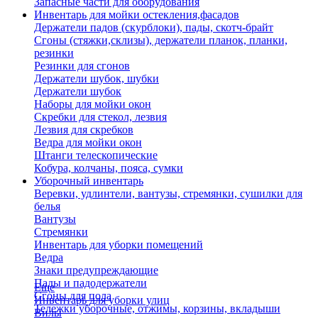
Запасные части для оборудования
Инвентарь для мойки остекления,фасадов
Держатели падов (скурблоки), пады, скотч-брайт
Сгоны (стяжки,склизы), держатели планок, планки,
резинки
Резинки для сгонов
Держатели шубок, шубки
Держатели шубок
Наборы для мойки окон
Скребки для стекол, лезвия
Лезвия для скребков
Ведра для мойки окон
Штанги телескопические
Кобура, колчаны, пояса, сумки
Уборочный инвентарь
Веревки, удлинтели, вантузы, стремянки, сушилки для
белья
Вантузы
Стремянки
Инвентарь для уборки помещений
Ведра
Знаки предупреждающие
Пады и падодержатели
Еще
Сгоны для пола
Инвентарь для уборки улиц
Тележки уборочные, отжимы, корзины, вкладыши
Вилы