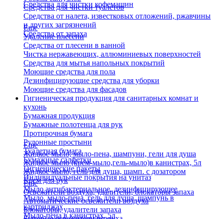
Средства для чистки кофемашин
Средства для чистки туалетов
Средства от налета, известковых отложений, ржавчины
и других загрязнений
Еще
Средства от запаха
Удаление плесени
Средства от плесени в ванной
Чистка нержавеющих, аллюминиевых поверхностей
Средства для мытья напольных покрытий
Моющие средства для пола
Дезинфицирующие средства для уборки
Моющие средства для фасадов
Гигиеническая продукция для санитарных комнат и
кухонь
Бумажная продукция
Бумажные полотенца для рук
Протирочная бумага
Рулонные простыни
Еще
Туалетная бумага
Жидкое мыло, мыло-пена, шампуни, гели для душа
Бумажные салфетки
Жидкое мыло (крем-мыло,гель-мыло)в канистрах, 5л
Гигиенические пакеты
Жидкое мыло, гель для душа, шамп. с дозатором
Индивидуальные покрытия на унитаз
Крем для рук
Еще
Мыло антибактериальное, дезинфицирующее
Освежители воздуха, удалители, блокаторы запаха
Мыло, мыло-пена, гель для душа, шампунь в
Автоматические освежители воздуха
картриджах
Блокаторы, удалители запаха
Мыло-пена в канистрах, 5л
Бытовые освежители воздуха