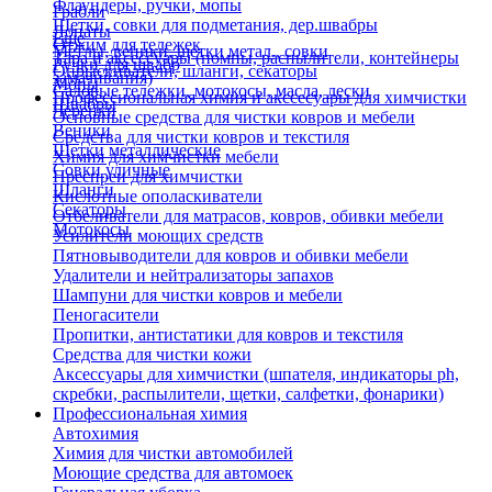
Флаундеры, ручки, мопы
Грабли
Щетки, совки для подметания, дер.швабры
Лопаты
Еще
Отжим для тележек
Метлы, веники, щетки метал., совки
Тара и аксессуары (помпы, распылители, контейнеры
Ручки для швабр
Опрыскиватели, шланги, секаторы
замачивания)
Мопы
Садовые тележки, мотокосы, масла, лески
Профессиональная химия и акссесуары для химчистки
Швабры
Черенки
Основные средства для чистки ковров и мебели
Веники
Средства для чистки ковров и текстиля
Щетки металлические
Химия для химчистки мебели
Совки уличные
Преспреи для химчистки
Шланги
Кислотные ополаскиватели
Секаторы
Отбеливатели для матрасов, ковров, обивки мебели
Мотокосы
Усилители моющих средств
Пятновыводители для ковров и обивки мебели
Удалители и нейтрализаторы запахов
Шампуни для чистки ковров и мебели
Пеногасители
Пропитки, антистатики для ковров и текстиля
Средства для чистки кожи
Аксессуары для химчистки (шпателя, индикаторы ph,
скребки, распылители, щетки, салфетки, фонарики)
Профессиональная химия
Автохимия
Химия для чистки автомобилей
Моющие средства для автомоек