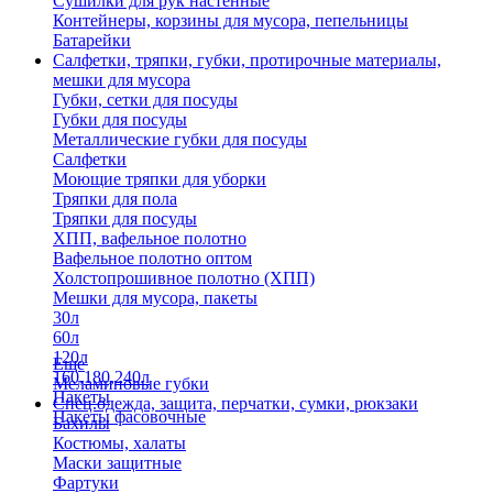
Сушилки для рук настенные
Контейнеры, корзины для мусора, пепельницы
Батарейки
Салфетки, тряпки, губки, протирочные материалы,
мешки для мусора
Губки, сетки для посуды
Губки для посуды
Металлические губки для посуды
Салфетки
Моющие тряпки для уборки
Тряпки для пола
Тряпки для посуды
ХПП, вафельное полотно
Вафельное полотно оптом
Холстопрошивное полотно (ХПП)
Мешки для мусора, пакеты
30л
60л
120л
Еще
160,180,240л
Меламиновые губки
Пакеты
Спец.одежда, защита, перчатки, сумки, рюкзаки
Пакеты фасовочные
Бахилы
Костюмы, халаты
Маски защитные
Фартуки