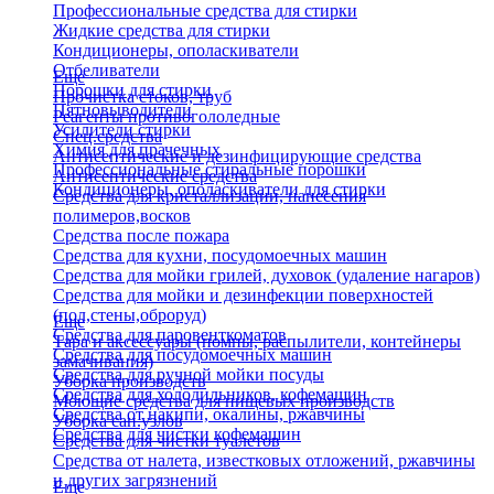
Профессиональные средства для стирки
Жидкие средства для стирки
Кондиционеры, ополаскиватели
Отбеливатели
Еще
Порошки для стирки
Прочистка стоков, труб
Пятновыводители
Реагенты противогололедные
Усилители стирки
Спец.средства
Химия для прачечных
Антисептические и дезинфицирующие средства
Профессиональные стиральные порошки
Антисептические средства
Кондиционеры, ополаскиватели для стирки
Средства для кристаллизации, нанесения
полимеров,восков
Средства после пожара
Средства для кухни, посудомоечных машин
Средства для мойки грилей, духовок (удаление нагаров)
Средства для мойки и дезинфекции поверхностей
(пол,стены,оброруд)
Еще
Средства для паровенткоматов
Тара и аксессуары (помпы, распылители, контейнеры
Средства для посудомоечных машин
замачивания)
Средства для ручной мойки посуды
Уборка производств
Средства для холодильников, кофемашин
Моющие средства для пищевых производств
Средства от накипи, окалины, ржавчины
Уборка сан.узлов
Средства для чистки кофемашин
Средства для чистки туалетов
Средства от налета, известковых отложений, ржавчины
и других загрязнений
Еще