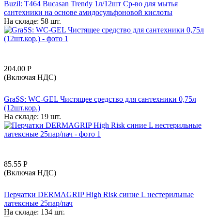
Buzil: T464 Bucasan Trendy 1л/12шт Ср-во для мытья
сантехники на основе амидосульфоновой кислоты
На складе:
58 шт.
204.00
Р
(Включая НДС)
GraSS: WC-GEL Чистящее средство для сантехники 0,75л
(12шт.кор.)
На складе:
19 шт.
85.55
Р
(Включая НДС)
Перчатки DERMAGRIP High Risk синие L нестерильные
латексные 25пар/пач
На складе:
134 шт.