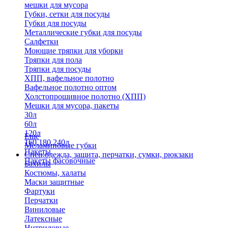
мешки для мусора
Губки, сетки для посуды
Губки для посуды
Металлические губки для посуды
Салфетки
Моющие тряпки для уборки
Тряпки для пола
Тряпки для посуды
ХПП, вафельное полотно
Вафельное полотно оптом
Холстопрошивное полотно (ХПП)
Мешки для мусора, пакеты
30л
60л
120л
Еще
160,180,240л
Меламиновые губки
Пакеты
Спец.одежда, защита, перчатки, сумки, рюкзаки
Пакеты фасовочные
Бахилы
Костюмы, халаты
Маски защитные
Фартуки
Перчатки
Виниловые
Латексные
Нитриловые