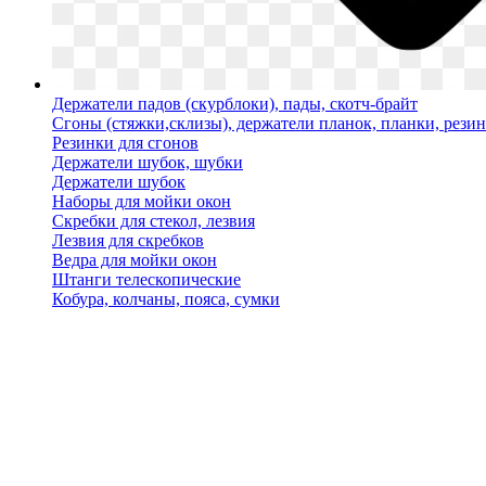
Держатели падов (скурблоки), пады, скотч-брайт
Сгоны (стяжки,склизы), держатели планок, планки, рези
Резинки для сгонов
Держатели шубок, шубки
Держатели шубок
Наборы для мойки окон
Скребки для стекол, лезвия
Лезвия для скребков
Ведра для мойки окон
Штанги телескопические
Кобура, колчаны, пояса, сумки