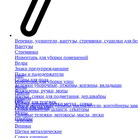
Веревки, удлинтели, вантузы, стремянки, сушилки для бе
Вантузы
Стремянки
Инвентарь для уборки помещений
Ведра
Знаки предупреждающие
Пады и падодержатели
Еще
Сгоны для пола
Инвентарь для уборки улиц
Тележки уборочные, отжимы, корзины, вкладыши
Вилы
Флаундеры, ручки, мопы
Грабли
Щетки, совки для подметания, дер.швабры
Лопаты
Еще
Отжим для тележек
Метлы, веники, щетки метал., совки
Тара и аксессуары (помпы, распылители, контейнеры зам
Ручки для швабр
Опрыскиватели, шланги, секаторы
Мопы
Садовые тележки, мотокосы, масла, лески
Швабры
Черенки
Веники
Щетки металлические
Совки уличные