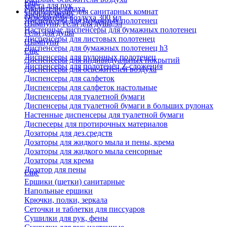
Еще
Паста для рук
Удалители запаха
Оборудование для санитарных комнат
Твердое мыло
Освежители воздуха 300 мл
Диспенсеры для бумажных полотенец
Шампуни, гели для душа,5л
Настенные диспенсеры для бумажных полотенец
Гели для душа
Диспенсеры для листовых полотенец
Шампуни
Диспенсеры для бумажных полотенец h3
Еще
Диспенсеры для рулонных полотенец
Диспенсеры для индивидуальных покрытий
Диспенсеры для полотенец Z-сложения
Диспенсеры для освежителей воздуха
Диспенсеры для салфеток
Диспенсеры для салфеток настольные
Диспенсеры для туалетной бумаги
Диспенсеры для туалетной бумаги в больших рулонах
Настенные диспенсеры для туалетной бумаги
Диспесеры для протирочных материалов
Дозаторы для дез.средств
Дозаторы для жидкого мыла и пены, крема
Дозаторы для жидкого мыла сенсорные
Дозаторы для крема
Дозатор для пены
Еще
Ершики (щетки) санитарные
Напольные ершики
Крючки, полки, зеркала
Сеточки и таблетки для писсуаров
Сушилки для рук, фены