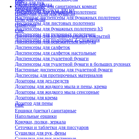
Еще
Паста для рук
Удалители запаха
Оборудование для санитарных комнат
Твердое мыло
Освежители воздуха 300 мл
Диспенсеры для бумажных полотенец
Шампуни, гели для душа,5л
Настенные диспенсеры для бумажных полотенец
Гели для душа
Диспенсеры для листовых полотенец
Шампуни
Диспенсеры для бумажных полотенец h3
Еще
Диспенсеры для рулонных полотенец
Диспенсеры для индивидуальных покрытий
Диспенсеры для полотенец Z-сложения
Диспенсеры для освежителей воздуха
Диспенсеры для салфеток
Диспенсеры для салфеток настольные
Диспенсеры для туалетной бумаги
Диспенсеры для туалетной бумаги в больших рулонах
Настенные диспенсеры для туалетной бумаги
Диспесеры для протирочных материалов
Дозаторы для дез.средств
Дозаторы для жидкого мыла и пены, крема
Дозаторы для жидкого мыла сенсорные
Дозаторы для крема
Дозатор для пены
Еще
Ершики (щетки) санитарные
Напольные ершики
Крючки, полки, зеркала
Сеточки и таблетки для писсуаров
Сушилки для рук, фены
Сушилки для рук настенные