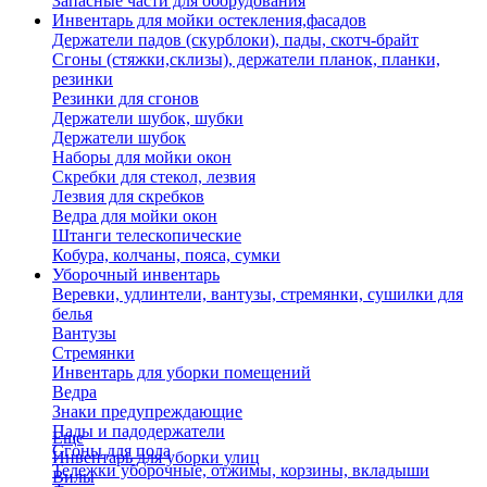
Запасные части для оборудования
Инвентарь для мойки остекления,фасадов
Держатели падов (скурблоки), пады, скотч-брайт
Сгоны (стяжки,склизы), держатели планок, планки,
резинки
Резинки для сгонов
Держатели шубок, шубки
Держатели шубок
Наборы для мойки окон
Скребки для стекол, лезвия
Лезвия для скребков
Ведра для мойки окон
Штанги телескопические
Кобура, колчаны, пояса, сумки
Уборочный инвентарь
Веревки, удлинтели, вантузы, стремянки, сушилки для
белья
Вантузы
Стремянки
Инвентарь для уборки помещений
Ведра
Знаки предупреждающие
Пады и падодержатели
Еще
Сгоны для пола
Инвентарь для уборки улиц
Тележки уборочные, отжимы, корзины, вкладыши
Вилы