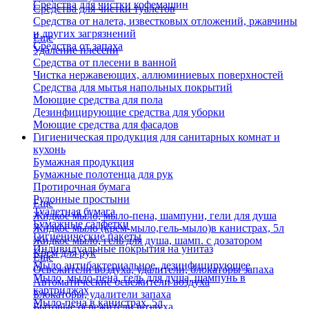
Средства для чистки кофемашин
Средства для чистки туалетов
Средства от налета, известковых отложений, ржавчины
и других загрязнений
Еще
Средства от запаха
Удаление плесени
Средства от плесени в ванной
Чистка нержавеющих, аллюминиевых поверхностей
Средства для мытья напольных покрытий
Моющие средства для пола
Дезинфицирующие средства для уборки
Моющие средства для фасадов
Гигиеническая продукция для санитарных комнат и
кухонь
Бумажная продукция
Бумажные полотенца для рук
Протирочная бумага
Рулонные простыни
Еще
Туалетная бумага
Жидкое мыло, мыло-пена, шампуни, гели для душа
Бумажные салфетки
Жидкое мыло (крем-мыло,гель-мыло)в канистрах, 5л
Гигиенические пакеты
Жидкое мыло, гель для душа, шамп. с дозатором
Индивидуальные покрытия на унитаз
Крем для рук
Еще
Мыло антибактериальное, дезинфицирующее
Освежители воздуха, удалители, блокаторы запаха
Мыло, мыло-пена, гель для душа, шампунь в
Автоматические освежители воздуха
картриджах
Блокаторы, удалители запаха
Мыло-пена в канистрах, 5л
Бытовые освежители воздуха