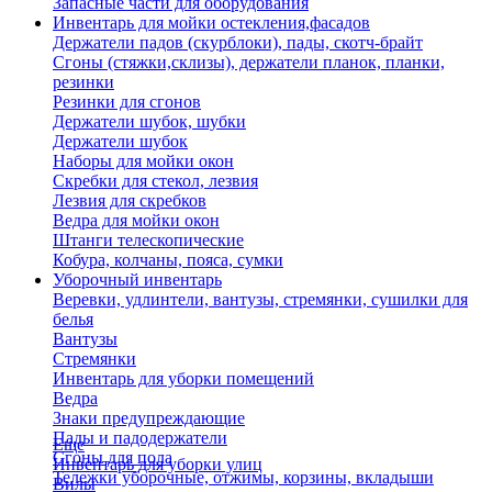
Запасные части для оборудования
Инвентарь для мойки остекления,фасадов
Держатели падов (скурблоки), пады, скотч-брайт
Сгоны (стяжки,склизы), держатели планок, планки,
резинки
Резинки для сгонов
Держатели шубок, шубки
Держатели шубок
Наборы для мойки окон
Скребки для стекол, лезвия
Лезвия для скребков
Ведра для мойки окон
Штанги телескопические
Кобура, колчаны, пояса, сумки
Уборочный инвентарь
Веревки, удлинтели, вантузы, стремянки, сушилки для
белья
Вантузы
Стремянки
Инвентарь для уборки помещений
Ведра
Знаки предупреждающие
Пады и падодержатели
Еще
Сгоны для пола
Инвентарь для уборки улиц
Тележки уборочные, отжимы, корзины, вкладыши
Вилы