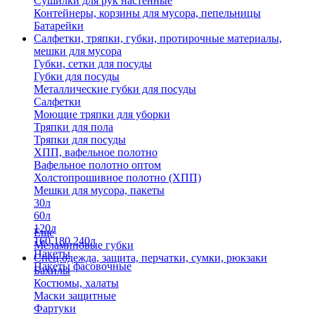
Сушилки для рук настенные
Контейнеры, корзины для мусора, пепельницы
Батарейки
Салфетки, тряпки, губки, протирочные материалы,
мешки для мусора
Губки, сетки для посуды
Губки для посуды
Металлические губки для посуды
Салфетки
Моющие тряпки для уборки
Тряпки для пола
Тряпки для посуды
ХПП, вафельное полотно
Вафельное полотно оптом
Холстопрошивное полотно (ХПП)
Мешки для мусора, пакеты
30л
60л
120л
Еще
160,180,240л
Меламиновые губки
Пакеты
Спец.одежда, защита, перчатки, сумки, рюкзаки
Пакеты фасовочные
Бахилы
Костюмы, халаты
Маски защитные
Фартуки