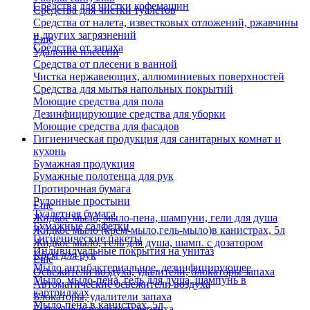
Средства для чистки кофемашин
Средства для чистки туалетов
Средства от налета, известковых отложений, ржавчины
и других загрязнений
Еще
Средства от запаха
Удаление плесени
Средства от плесени в ванной
Чистка нержавеющих, аллюминиевых поверхностей
Средства для мытья напольных покрытий
Моющие средства для пола
Дезинфицирующие средства для уборки
Моющие средства для фасадов
Гигиеническая продукция для санитарных комнат и
кухонь
Бумажная продукция
Бумажные полотенца для рук
Протирочная бумага
Рулонные простыни
Еще
Туалетная бумага
Жидкое мыло, мыло-пена, шампуни, гели для душа
Бумажные салфетки
Жидкое мыло (крем-мыло,гель-мыло)в канистрах, 5л
Гигиенические пакеты
Жидкое мыло, гель для душа, шамп. с дозатором
Индивидуальные покрытия на унитаз
Крем для рук
Еще
Мыло антибактериальное, дезинфицирующее
Освежители воздуха, удалители, блокаторы запаха
Мыло, мыло-пена, гель для душа, шампунь в
Автоматические освежители воздуха
картриджах
Блокаторы, удалители запаха
Мыло-пена в канистрах, 5л
Бытовые освежители воздуха