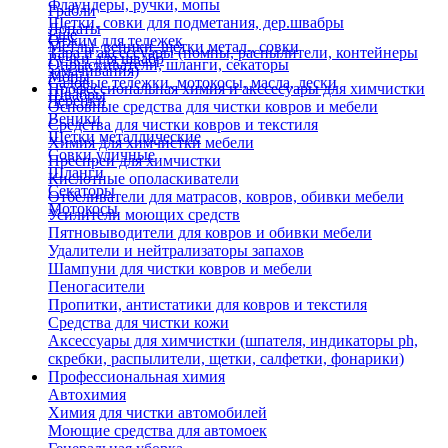
Флаундеры, ручки, мопы
Грабли
Щетки, совки для подметания, дер.швабры
Лопаты
Еще
Отжим для тележек
Метлы, веники, щетки метал., совки
Тара и аксессуары (помпы, распылители, контейнеры
Ручки для швабр
Опрыскиватели, шланги, секаторы
замачивания)
Мопы
Садовые тележки, мотокосы, масла, лески
Профессиональная химия и акссесуары для химчистки
Швабры
Черенки
Основные средства для чистки ковров и мебели
Веники
Средства для чистки ковров и текстиля
Щетки металлические
Химия для химчистки мебели
Совки уличные
Преспреи для химчистки
Шланги
Кислотные ополаскиватели
Секаторы
Отбеливатели для матрасов, ковров, обивки мебели
Мотокосы
Усилители моющих средств
Пятновыводители для ковров и обивки мебели
Удалители и нейтрализаторы запахов
Шампуни для чистки ковров и мебели
Пеногасители
Пропитки, антистатики для ковров и текстиля
Средства для чистки кожи
Аксессуары для химчистки (шпателя, индикаторы ph,
скребки, распылители, щетки, салфетки, фонарики)
Профессиональная химия
Автохимия
Химия для чистки автомобилей
Моющие средства для автомоек