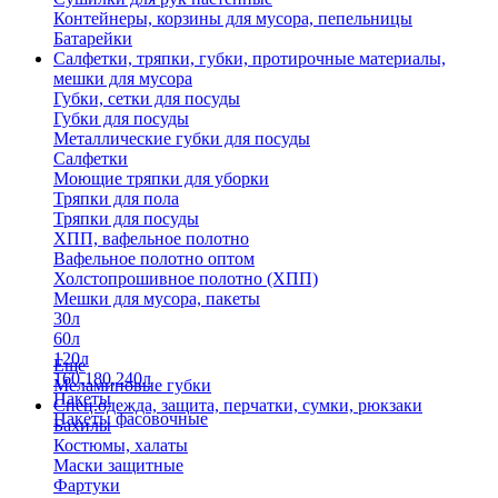
Контейнеры, корзины для мусора, пепельницы
Батарейки
Салфетки, тряпки, губки, протирочные материалы,
мешки для мусора
Губки, сетки для посуды
Губки для посуды
Металлические губки для посуды
Салфетки
Моющие тряпки для уборки
Тряпки для пола
Тряпки для посуды
ХПП, вафельное полотно
Вафельное полотно оптом
Холстопрошивное полотно (ХПП)
Мешки для мусора, пакеты
30л
60л
120л
Еще
160,180,240л
Меламиновые губки
Пакеты
Спец.одежда, защита, перчатки, сумки, рюкзаки
Пакеты фасовочные
Бахилы
Костюмы, халаты
Маски защитные
Фартуки