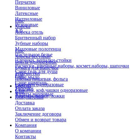
Перчатки
Виниловые
Латексные
Нитриловые
Еще
Резиновые
Хорека
Х/б
Хорека отель
Бритвенный набор
Зубные наборы
Махровые полотенца
Еще
Пастельное белье
Хорека ресторан
Плечики, вешалки-стойки
Боксы одноразовые
Расчески, швейные наборы, космет.наборы, шапочки
Бумага для выпечки
Саше гель для душа
Зубочистки
Еще
Саше мыло
Пленка пищевая, фольга
Саше шампунь
Скатерти одноразовые
Бренды
Тапочки
Стаканы, коф.чашки одноразовые
Блог
Халаты махровые
Тарелки, вилки, ложки
Покупателям
Доставка
Оплата заказа
Заключение договора
Обмен и возврат товара
Компания
О компании
Контакты