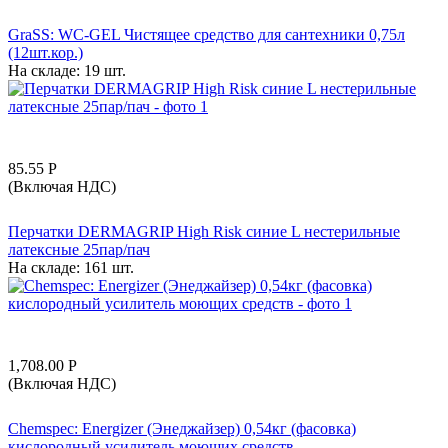
GraSS: WC-GEL Чистящее средство для сантехники 0,75л
(12шт.кор.)
На складе:
19 шт.
85.55
Р
(Включая НДС)
Перчатки DERMAGRIP High Risk синие L нестерильные
латексные 25пар/пач
На складе:
161 шт.
1,708.00
Р
(Включая НДС)
Chemspec: Energizer (Энеджайзер) 0,54кг (фасовка)
кислородный усилитель моющих средств