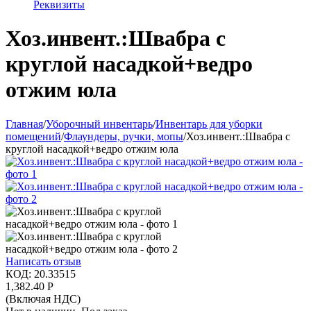
Реквизиты
Хоз.инвент.:Швабра с
круглой насадкой+ведро
отжим юла
Главная
/
Уборочный инвентарь
/
Инвентарь для уборки
помещений
/
Флаундеры, ручки, мопы
/
Хоз.инвент.:Швабра с
круглой насадкой+ведро отжим юла
Написать отзыв
КОД:
20.33515
1,382.40
Р
(Включая НДС)