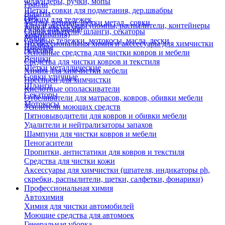
Флаундеры, ручки, мопы
Грабли
Щетки, совки для подметания, дер.швабры
Лопаты
Еще
Отжим для тележек
Метлы, веники, щетки метал., совки
Тара и аксессуары (помпы, распылители, контейнеры
Ручки для швабр
Опрыскиватели, шланги, секаторы
замачивания)
Мопы
Садовые тележки, мотокосы, масла, лески
Профессиональная химия и акссесуары для химчистки
Швабры
Черенки
Основные средства для чистки ковров и мебели
Веники
Средства для чистки ковров и текстиля
Щетки металлические
Химия для химчистки мебели
Совки уличные
Преспреи для химчистки
Шланги
Кислотные ополаскиватели
Секаторы
Отбеливатели для матрасов, ковров, обивки мебели
Мотокосы
Усилители моющих средств
Пятновыводители для ковров и обивки мебели
Удалители и нейтрализаторы запахов
Шампуни для чистки ковров и мебели
Пеногасители
Пропитки, антистатики для ковров и текстиля
Средства для чистки кожи
Аксессуары для химчистки (шпателя, индикаторы ph,
скребки, распылители, щетки, салфетки, фонарики)
Профессиональная химия
Автохимия
Химия для чистки автомобилей
Моющие средства для автомоек
Генеральная уборка