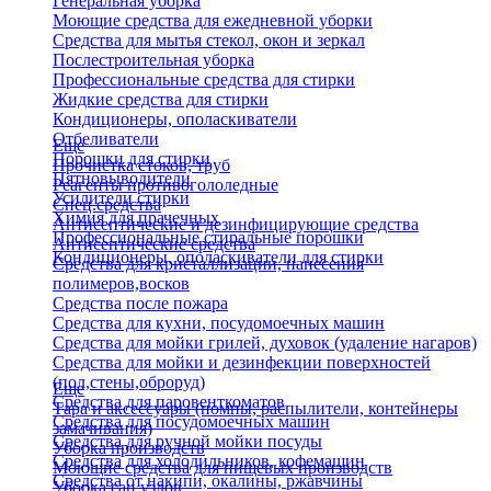
Генеральная уборка
Моющие средства для ежедневной уборки
Средства для мытья стекол, окон и зеркал
Послестроительная уборка
Профессиональные средства для стирки
Жидкие средства для стирки
Кондиционеры, ополаскиватели
Отбеливатели
Еще
Порошки для стирки
Прочистка стоков, труб
Пятновыводители
Реагенты противогололедные
Усилители стирки
Спец.средства
Химия для прачечных
Антисептические и дезинфицирующие средства
Профессиональные стиральные порошки
Антисептические средства
Кондиционеры, ополаскиватели для стирки
Средства для кристаллизации, нанесения
полимеров,восков
Средства после пожара
Средства для кухни, посудомоечных машин
Средства для мойки грилей, духовок (удаление нагаров)
Средства для мойки и дезинфекции поверхностей
(пол,стены,оброруд)
Еще
Средства для паровенткоматов
Тара и аксессуары (помпы, распылители, контейнеры
Средства для посудомоечных машин
замачивания)
Средства для ручной мойки посуды
Уборка производств
Средства для холодильников, кофемашин
Моющие средства для пищевых производств
Средства от накипи, окалины, ржавчины
Уборка сан.узлов