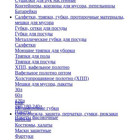
Сушилки для рук настенные
Контейнеры, корзины для мусора, пепельницы
Батарейки
Салфетки, тряпки, губки, протирочные материалы,
мешки для мусора
Губки, сетки для посуды
Губки для посуды
Металлические губки для посуды
Салфетки
Моющие тряпки для уборки
Тряпки для пола
Тряпки для посуды
ХПП, вафельное полотно
Вафельное полотно оптом
Холстопрошивное полотно (ХПП)
Мешки для мусора, пакеты
30л
60л
120л
Еще
160,180,240л
Меламиновые губки
Пакеты
Спец.одежда, защита, перчатки, сумки, рюкзаки
Пакеты фасовочные
Бахилы
Костюмы, халаты
Маски защитные
Фартуки