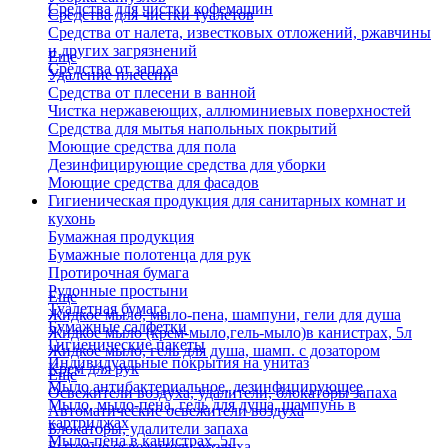
Средства для чистки кофемашин
Средства для чистки туалетов
Средства от налета, известковых отложений, ржавчины
и других загрязнений
Еще
Средства от запаха
Удаление плесени
Средства от плесени в ванной
Чистка нержавеющих, аллюминиевых поверхностей
Средства для мытья напольных покрытий
Моющие средства для пола
Дезинфицирующие средства для уборки
Моющие средства для фасадов
Гигиеническая продукция для санитарных комнат и
кухонь
Бумажная продукция
Бумажные полотенца для рук
Протирочная бумага
Рулонные простыни
Еще
Туалетная бумага
Жидкое мыло, мыло-пена, шампуни, гели для душа
Бумажные салфетки
Жидкое мыло (крем-мыло,гель-мыло)в канистрах, 5л
Гигиенические пакеты
Жидкое мыло, гель для душа, шамп. с дозатором
Индивидуальные покрытия на унитаз
Крем для рук
Еще
Мыло антибактериальное, дезинфицирующее
Освежители воздуха, удалители, блокаторы запаха
Мыло, мыло-пена, гель для душа, шампунь в
Автоматические освежители воздуха
картриджах
Блокаторы, удалители запаха
Мыло-пена в канистрах, 5л
Бытовые освежители воздуха