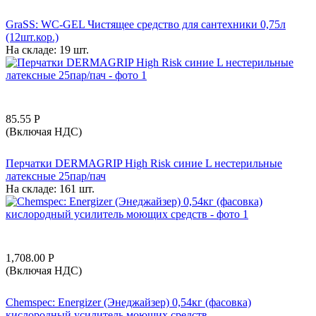
GraSS: WC-GEL Чистящее средство для сантехники 0,75л
(12шт.кор.)
На складе:
19 шт.
85.55
Р
(Включая НДС)
Перчатки DERMAGRIP High Risk синие L нестерильные
латексные 25пар/пач
На складе:
161 шт.
1,708.00
Р
(Включая НДС)
Chemspec: Energizer (Энеджайзер) 0,54кг (фасовка)
кислородный усилитель моющих средств