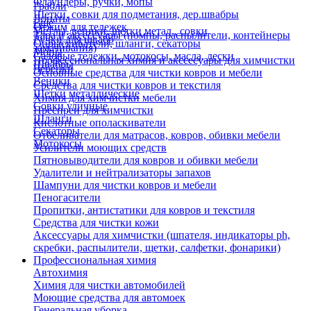
Флаундеры, ручки, мопы
Грабли
Щетки, совки для подметания, дер.швабры
Лопаты
Еще
Отжим для тележек
Метлы, веники, щетки метал., совки
Тара и аксессуары (помпы, распылители, контейнеры
Ручки для швабр
Опрыскиватели, шланги, секаторы
замачивания)
Мопы
Садовые тележки, мотокосы, масла, лески
Профессиональная химия и акссесуары для химчистки
Швабры
Черенки
Основные средства для чистки ковров и мебели
Веники
Средства для чистки ковров и текстиля
Щетки металлические
Химия для химчистки мебели
Совки уличные
Преспреи для химчистки
Шланги
Кислотные ополаскиватели
Секаторы
Отбеливатели для матрасов, ковров, обивки мебели
Мотокосы
Усилители моющих средств
Пятновыводители для ковров и обивки мебели
Удалители и нейтрализаторы запахов
Шампуни для чистки ковров и мебели
Пеногасители
Пропитки, антистатики для ковров и текстиля
Средства для чистки кожи
Аксессуары для химчистки (шпателя, индикаторы ph,
скребки, распылители, щетки, салфетки, фонарики)
Профессиональная химия
Автохимия
Химия для чистки автомобилей
Моющие средства для автомоек
Генеральная уборка