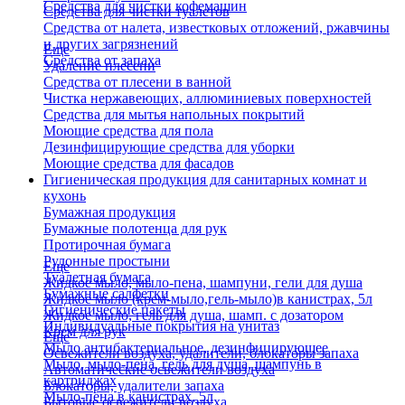
Средства для чистки кофемашин
Средства для чистки туалетов
Средства от налета, известковых отложений, ржавчины
и других загрязнений
Еще
Средства от запаха
Удаление плесени
Средства от плесени в ванной
Чистка нержавеющих, аллюминиевых поверхностей
Средства для мытья напольных покрытий
Моющие средства для пола
Дезинфицирующие средства для уборки
Моющие средства для фасадов
Гигиеническая продукция для санитарных комнат и
кухонь
Бумажная продукция
Бумажные полотенца для рук
Протирочная бумага
Рулонные простыни
Еще
Туалетная бумага
Жидкое мыло, мыло-пена, шампуни, гели для душа
Бумажные салфетки
Жидкое мыло (крем-мыло,гель-мыло)в канистрах, 5л
Гигиенические пакеты
Жидкое мыло, гель для душа, шамп. с дозатором
Индивидуальные покрытия на унитаз
Крем для рук
Еще
Мыло антибактериальное, дезинфицирующее
Освежители воздуха, удалители, блокаторы запаха
Мыло, мыло-пена, гель для душа, шампунь в
Автоматические освежители воздуха
картриджах
Блокаторы, удалители запаха
Мыло-пена в канистрах, 5л
Бытовые освежители воздуха