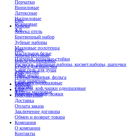
Перчатки
Виниловые
Латексные
Нитриловые
Еще
Резиновые
Хорека
Х/б
Хорека отель
Бритвенный набор
Зубные наборы
Махровые полотенца
Еще
Пастельное белье
Хорека ресторан
Плечики, вешалки-стойки
Боксы одноразовые
Расчески, швейные наборы, космет.наборы, шапочки
Бумага для выпечки
Саше гель для душа
Зубочистки
Еще
Саше мыло
Пленка пищевая, фольга
Саше шампунь
Скатерти одноразовые
Бренды
Тапочки
Стаканы, коф.чашки одноразовые
Блог
Халаты махровые
Тарелки, вилки, ложки
Покупателям
Доставка
Оплата заказа
Заключение договора
Обмен и возврат товара
Компания
О компании
Контакты