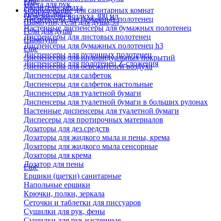
Еще
Паста для рук
Удалители запаха
Оборудование для санитарных комнат
Твердое мыло
Освежители воздуха 300 мл
Диспенсеры для бумажных полотенец
Шампуни, гели для душа,5л
Настенные диспенсеры для бумажных полотенец
Гели для душа
Диспенсеры для листовых полотенец
Шампуни
Диспенсеры для бумажных полотенец h3
Еще
Диспенсеры для рулонных полотенец
Диспенсеры для индивидуальных покрытий
Диспенсеры для полотенец Z-сложения
Диспенсеры для освежителей воздуха
Диспенсеры для салфеток
Диспенсеры для салфеток настольные
Диспенсеры для туалетной бумаги
Диспенсеры для туалетной бумаги в больших рулонах
Настенные диспенсеры для туалетной бумаги
Диспесеры для протирочных материалов
Дозаторы для дез.средств
Дозаторы для жидкого мыла и пены, крема
Дозаторы для жидкого мыла сенсорные
Дозаторы для крема
Дозатор для пены
Еще
Ершики (щетки) санитарные
Напольные ершики
Крючки, полки, зеркала
Сеточки и таблетки для писсуаров
Сушилки для рук, фены
Сушилки для рук настенные