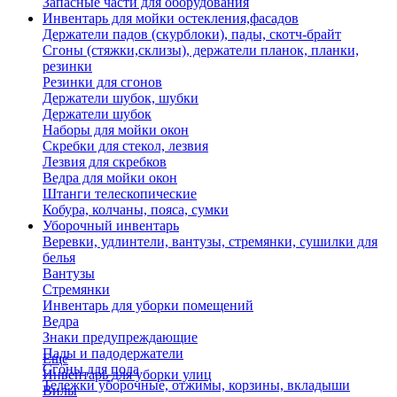
Запасные части для оборудования
Инвентарь для мойки остекления,фасадов
Держатели падов (скурблоки), пады, скотч-брайт
Сгоны (стяжки,склизы), держатели планок, планки,
резинки
Резинки для сгонов
Держатели шубок, шубки
Держатели шубок
Наборы для мойки окон
Скребки для стекол, лезвия
Лезвия для скребков
Ведра для мойки окон
Штанги телескопические
Кобура, колчаны, пояса, сумки
Уборочный инвентарь
Веревки, удлинтели, вантузы, стремянки, сушилки для
белья
Вантузы
Стремянки
Инвентарь для уборки помещений
Ведра
Знаки предупреждающие
Пады и падодержатели
Еще
Сгоны для пола
Инвентарь для уборки улиц
Тележки уборочные, отжимы, корзины, вкладыши
Вилы