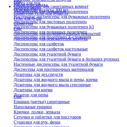
Еще
Паста для рук
Удалители запаха
Оборудование для санитарных комнат
Твердое мыло
Освежители воздуха 300 мл
Диспенсеры для бумажных полотенец
Шампуни, гели для душа,5л
Настенные диспенсеры для бумажных полотенец
Гели для душа
Диспенсеры для листовых полотенец
Шампуни
Диспенсеры для бумажных полотенец h3
Еще
Диспенсеры для рулонных полотенец
Диспенсеры для индивидуальных покрытий
Диспенсеры для полотенец Z-сложения
Диспенсеры для освежителей воздуха
Диспенсеры для салфеток
Диспенсеры для салфеток настольные
Диспенсеры для туалетной бумаги
Диспенсеры для туалетной бумаги в больших рулонах
Настенные диспенсеры для туалетной бумаги
Диспесеры для протирочных материалов
Дозаторы для дез.средств
Дозаторы для жидкого мыла и пены, крема
Дозаторы для жидкого мыла сенсорные
Дозаторы для крема
Дозатор для пены
Еще
Ершики (щетки) санитарные
Напольные ершики
Крючки, полки, зеркала
Сеточки и таблетки для писсуаров
Сушилки для рук, фены