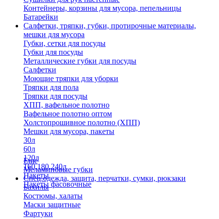
Контейнеры, корзины для мусора, пепельницы
Батарейки
Салфетки, тряпки, губки, протирочные материалы,
мешки для мусора
Губки, сетки для посуды
Губки для посуды
Металлические губки для посуды
Салфетки
Моющие тряпки для уборки
Тряпки для пола
Тряпки для посуды
ХПП, вафельное полотно
Вафельное полотно оптом
Холстопрошивное полотно (ХПП)
Мешки для мусора, пакеты
30л
60л
120л
Еще
160,180,240л
Меламиновые губки
Пакеты
Спец.одежда, защита, перчатки, сумки, рюкзаки
Пакеты фасовочные
Бахилы
Костюмы, халаты
Маски защитные
Фартуки