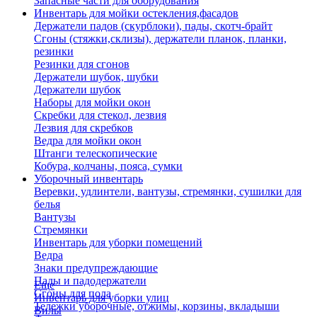
Запасные части для оборудования
Инвентарь для мойки остекления,фасадов
Держатели падов (скурблоки), пады, скотч-брайт
Сгоны (стяжки,склизы), держатели планок, планки,
резинки
Резинки для сгонов
Держатели шубок, шубки
Держатели шубок
Наборы для мойки окон
Скребки для стекол, лезвия
Лезвия для скребков
Ведра для мойки окон
Штанги телескопические
Кобура, колчаны, пояса, сумки
Уборочный инвентарь
Веревки, удлинтели, вантузы, стремянки, сушилки для
белья
Вантузы
Стремянки
Инвентарь для уборки помещений
Ведра
Знаки предупреждающие
Пады и падодержатели
Еще
Сгоны для пола
Инвентарь для уборки улиц
Тележки уборочные, отжимы, корзины, вкладыши
Вилы