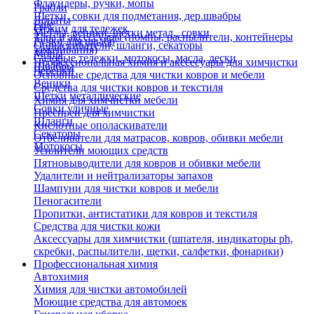
Флаундеры, ручки, мопы
Грабли
Щетки, совки для подметания, дер.швабры
Лопаты
Еще
Отжим для тележек
Метлы, веники, щетки метал., совки
Тара и аксессуары (помпы, распылители, контейнеры
Ручки для швабр
Опрыскиватели, шланги, секаторы
замачивания)
Мопы
Садовые тележки, мотокосы, масла, лески
Профессиональная химия и акссесуары для химчистки
Швабры
Черенки
Основные средства для чистки ковров и мебели
Веники
Средства для чистки ковров и текстиля
Щетки металлические
Химия для химчистки мебели
Совки уличные
Преспреи для химчистки
Шланги
Кислотные ополаскиватели
Секаторы
Отбеливатели для матрасов, ковров, обивки мебели
Мотокосы
Усилители моющих средств
Пятновыводители для ковров и обивки мебели
Удалители и нейтрализаторы запахов
Шампуни для чистки ковров и мебели
Пеногасители
Пропитки, антистатики для ковров и текстиля
Средства для чистки кожи
Аксессуары для химчистки (шпателя, индикаторы ph,
скребки, распылители, щетки, салфетки, фонарики)
Профессиональная химия
Автохимия
Химия для чистки автомобилей
Моющие средства для автомоек