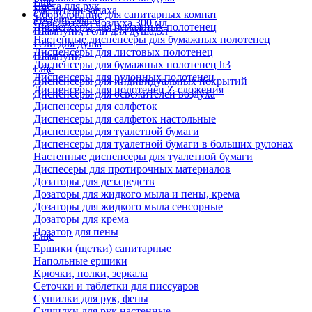
Еще
Паста для рук
Удалители запаха
Оборудование для санитарных комнат
Твердое мыло
Освежители воздуха 300 мл
Диспенсеры для бумажных полотенец
Шампуни, гели для душа,5л
Настенные диспенсеры для бумажных полотенец
Гели для душа
Диспенсеры для листовых полотенец
Шампуни
Диспенсеры для бумажных полотенец h3
Еще
Диспенсеры для рулонных полотенец
Диспенсеры для индивидуальных покрытий
Диспенсеры для полотенец Z-сложения
Диспенсеры для освежителей воздуха
Диспенсеры для салфеток
Диспенсеры для салфеток настольные
Диспенсеры для туалетной бумаги
Диспенсеры для туалетной бумаги в больших рулонах
Настенные диспенсеры для туалетной бумаги
Диспесеры для протирочных материалов
Дозаторы для дез.средств
Дозаторы для жидкого мыла и пены, крема
Дозаторы для жидкого мыла сенсорные
Дозаторы для крема
Дозатор для пены
Еще
Ершики (щетки) санитарные
Напольные ершики
Крючки, полки, зеркала
Сеточки и таблетки для писсуаров
Сушилки для рук, фены
Сушилки для рук настенные