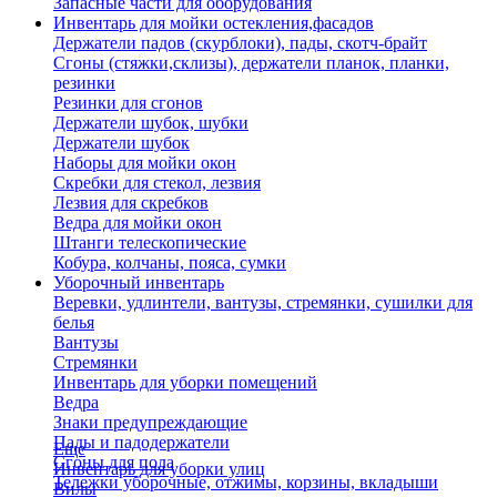
Запасные части для оборудования
Инвентарь для мойки остекления,фасадов
Держатели падов (скурблоки), пады, скотч-брайт
Сгоны (стяжки,склизы), держатели планок, планки,
резинки
Резинки для сгонов
Держатели шубок, шубки
Держатели шубок
Наборы для мойки окон
Скребки для стекол, лезвия
Лезвия для скребков
Ведра для мойки окон
Штанги телескопические
Кобура, колчаны, пояса, сумки
Уборочный инвентарь
Веревки, удлинтели, вантузы, стремянки, сушилки для
белья
Вантузы
Стремянки
Инвентарь для уборки помещений
Ведра
Знаки предупреждающие
Пады и падодержатели
Еще
Сгоны для пола
Инвентарь для уборки улиц
Тележки уборочные, отжимы, корзины, вкладыши
Вилы