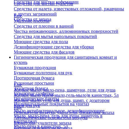
Средства для чистки кофемашин
Средства для чистки туалетов
Средства от налета, известковых отложений, ржавчины
и других загрязнений
Еще
Средства от запаха
Удаление плесени
Средства от плесени в ванной
Чистка нержавеющих, аллюминиевых поверхностей
Средства для мытья напольных покрытий
Моющие средства для пола
Дезинфицирующие средства для уборки
Моющие средства для фасадов
Гигиеническая продукция для санитарных комнат и
кухонь
Бумажная продукция
Бумажные полотенца для рук
Протирочная бумага
Рулонные простыни
Еще
Туалетная бумага
Жидкое мыло, мыло-пена, шампуни, гели для душа
Бумажные салфетки
Жидкое мыло (крем-мыло,гель-мыло)в канистрах, 5л
Гигиенические пакеты
Жидкое мыло, гель для душа, шамп. с дозатором
Индивидуальные покрытия на унитаз
Крем для рук
Еще
Мыло антибактериальное, дезинфицирующее
Освежители воздуха, удалители, блокаторы запаха
Мыло, мыло-пена, гель для душа, шампунь в
Автоматические освежители воздуха
картриджах
Блокаторы, удалители запаха
Мыло-пена в канистрах, 5л
Бытовые освежители воздуха