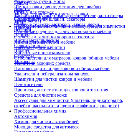
Флаундеры, ручки, мопы
Грабли
Щетки, совки для подметания, дер.швабры
Лопаты
Еще
Отжим для тележек
Метлы, веники, щетки метал., совки
Тара и аксессуары (помпы, распылители, контейнеры
Ручки для швабр
Опрыскиватели, шланги, секаторы
замачивания)
Мопы
Садовые тележки, мотокосы, масла, лески
Профессиональная химия и акссесуары для химчистки
Швабры
Черенки
Основные средства для чистки ковров и мебели
Веники
Средства для чистки ковров и текстиля
Щетки металлические
Химия для химчистки мебели
Совки уличные
Преспреи для химчистки
Шланги
Кислотные ополаскиватели
Секаторы
Отбеливатели для матрасов, ковров, обивки мебели
Мотокосы
Усилители моющих средств
Пятновыводители для ковров и обивки мебели
Удалители и нейтрализаторы запахов
Шампуни для чистки ковров и мебели
Пеногасители
Пропитки, антистатики для ковров и текстиля
Средства для чистки кожи
Аксессуары для химчистки (шпателя, индикаторы ph,
скребки, распылители, щетки, салфетки, фонарики)
Профессиональная химия
Автохимия
Химия для чистки автомобилей
Моющие средства для автомоек