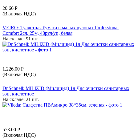
20.66
Р
(Включая НДС)
VEIRO: Туалетная бумага в малых рулонах Professional
Comfort 2сл, 25м, 48рул/уп, белая
На складе:
91 шт.
1,226.00
Р
(Включая НДС)
Dr.Schnell: MILIZID (Милицид) 1л Для очистки санитарных
зон, кислотное
На складе:
21 шт.
573.00
Р
(Включая НДС)