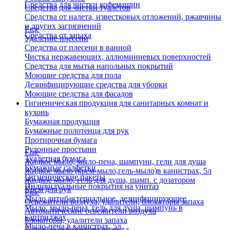
Средства для чистки кофемашин
Средства для чистки туалетов
Средства от налета, известковых отложений, ржавчины
и других загрязнений
Еще
Средства от запаха
Удаление плесени
Средства от плесени в ванной
Чистка нержавеющих, аллюминиевых поверхностей
Средства для мытья напольных покрытий
Моющие средства для пола
Дезинфицирующие средства для уборки
Моющие средства для фасадов
Гигиеническая продукция для санитарных комнат и
кухонь
Бумажная продукция
Бумажные полотенца для рук
Протирочная бумага
Рулонные простыни
Еще
Туалетная бумага
Жидкое мыло, мыло-пена, шампуни, гели для душа
Бумажные салфетки
Жидкое мыло (крем-мыло,гель-мыло)в канистрах, 5л
Гигиенические пакеты
Жидкое мыло, гель для душа, шамп. с дозатором
Индивидуальные покрытия на унитаз
Крем для рук
Еще
Мыло антибактериальное, дезинфицирующее
Освежители воздуха, удалители, блокаторы запаха
Мыло, мыло-пена, гель для душа, шампунь в
Автоматические освежители воздуха
картриджах
Блокаторы, удалители запаха
Мыло-пена в канистрах, 5л
Бытовые освежители воздуха