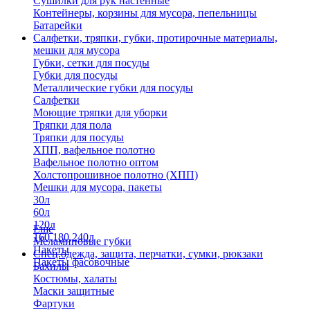
Сушилки для рук настенные
Контейнеры, корзины для мусора, пепельницы
Батарейки
Салфетки, тряпки, губки, протирочные материалы,
мешки для мусора
Губки, сетки для посуды
Губки для посуды
Металлические губки для посуды
Салфетки
Моющие тряпки для уборки
Тряпки для пола
Тряпки для посуды
ХПП, вафельное полотно
Вафельное полотно оптом
Холстопрошивное полотно (ХПП)
Мешки для мусора, пакеты
30л
60л
120л
Еще
160,180,240л
Меламиновые губки
Пакеты
Спец.одежда, защита, перчатки, сумки, рюкзаки
Пакеты фасовочные
Бахилы
Костюмы, халаты
Маски защитные
Фартуки