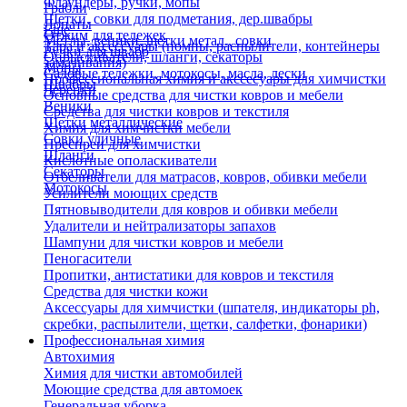
Флаундеры, ручки, мопы
Грабли
Щетки, совки для подметания, дер.швабры
Лопаты
Еще
Отжим для тележек
Метлы, веники, щетки метал., совки
Тара и аксессуары (помпы, распылители, контейнеры
Ручки для швабр
Опрыскиватели, шланги, секаторы
замачивания)
Мопы
Садовые тележки, мотокосы, масла, лески
Профессиональная химия и акссесуары для химчистки
Швабры
Черенки
Основные средства для чистки ковров и мебели
Веники
Средства для чистки ковров и текстиля
Щетки металлические
Химия для химчистки мебели
Совки уличные
Преспреи для химчистки
Шланги
Кислотные ополаскиватели
Секаторы
Отбеливатели для матрасов, ковров, обивки мебели
Мотокосы
Усилители моющих средств
Пятновыводители для ковров и обивки мебели
Удалители и нейтрализаторы запахов
Шампуни для чистки ковров и мебели
Пеногасители
Пропитки, антистатики для ковров и текстиля
Средства для чистки кожи
Аксессуары для химчистки (шпателя, индикаторы ph,
скребки, распылители, щетки, салфетки, фонарики)
Профессиональная химия
Автохимия
Химия для чистки автомобилей
Моющие средства для автомоек
Генеральная уборка