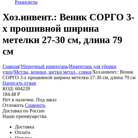
Реквизиты
Хоз.инвент.: Веник СОРГО 3-
х прошивной ширина
метелки 27-30 см, длина 79
см
Главная
/
Уборочный инвентарь
/
Инвентарь для уборки
улиц
/
Метлы, веники, щетки метал., совки
/
Хоз.инвент.: Веник
СОРГО 3-х прошивной ширина метелки 27-30 см, длина 79 см
Написать отзыв
КОД:
604228
184.48
Р
Нет в наличии. Под заказ
Отложить
Сравнить
Доставка по России
Наши преимущества
Доставка
Оплата
Отзывы