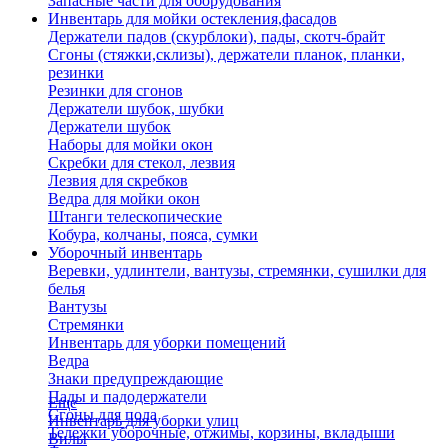
Запасные части для оборудования
Инвентарь для мойки остекления,фасадов
Держатели падов (скурблоки), пады, скотч-брайт
Сгоны (стяжки,склизы), держатели планок, планки,
резинки
Резинки для сгонов
Держатели шубок, шубки
Держатели шубок
Наборы для мойки окон
Скребки для стекол, лезвия
Лезвия для скребков
Ведра для мойки окон
Штанги телескопические
Кобура, колчаны, пояса, сумки
Уборочный инвентарь
Веревки, удлинтели, вантузы, стремянки, сушилки для
белья
Вантузы
Стремянки
Инвентарь для уборки помещений
Ведра
Знаки предупреждающие
Пады и падодержатели
Еще
Сгоны для пола
Инвентарь для уборки улиц
Тележки уборочные, отжимы, корзины, вкладыши
Вилы