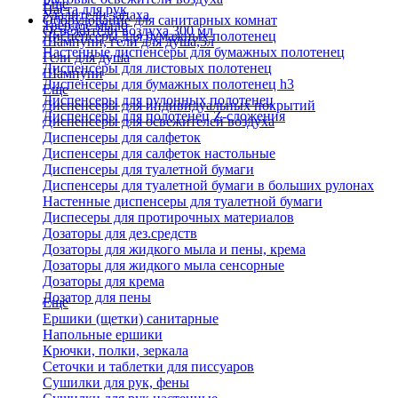
Еще
Паста для рук
Удалители запаха
Оборудование для санитарных комнат
Твердое мыло
Освежители воздуха 300 мл
Диспенсеры для бумажных полотенец
Шампуни, гели для душа,5л
Настенные диспенсеры для бумажных полотенец
Гели для душа
Диспенсеры для листовых полотенец
Шампуни
Диспенсеры для бумажных полотенец h3
Еще
Диспенсеры для рулонных полотенец
Диспенсеры для индивидуальных покрытий
Диспенсеры для полотенец Z-сложения
Диспенсеры для освежителей воздуха
Диспенсеры для салфеток
Диспенсеры для салфеток настольные
Диспенсеры для туалетной бумаги
Диспенсеры для туалетной бумаги в больших рулонах
Настенные диспенсеры для туалетной бумаги
Диспесеры для протирочных материалов
Дозаторы для дез.средств
Дозаторы для жидкого мыла и пены, крема
Дозаторы для жидкого мыла сенсорные
Дозаторы для крема
Дозатор для пены
Еще
Ершики (щетки) санитарные
Напольные ершики
Крючки, полки, зеркала
Сеточки и таблетки для писсуаров
Сушилки для рук, фены