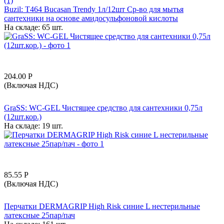
(1)
Buzil: T464 Bucasan Trendy 1л/12шт Ср-во для мытья
сантехники на основе амидосульфоновой кислоты
На складе:
65 шт.
204.00
Р
(Включая НДС)
GraSS: WC-GEL Чистящее средство для сантехники 0,75л
(12шт.кор.)
На складе:
19 шт.
85.55
Р
(Включая НДС)
Перчатки DERMAGRIP High Risk синие L нестерильные
латексные 25пар/пач