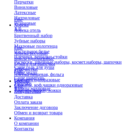
Перчатки
Виниловые
Латексные
Нитриловые
Еще
Резиновые
Хорека
Х/б
Хорека отель
Бритвенный набор
Зубные наборы
Махровые полотенца
Еще
Пастельное белье
Хорека ресторан
Плечики, вешалки-стойки
Боксы одноразовые
Расчески, швейные наборы, космет.наборы, шапочки
Бумага для выпечки
Саше гель для душа
Зубочистки
Еще
Саше мыло
Пленка пищевая, фольга
Саше шампунь
Скатерти одноразовые
Бренды
Тапочки
Стаканы, коф.чашки одноразовые
Блог
Халаты махровые
Тарелки, вилки, ложки
Покупателям
Доставка
Оплата заказа
Заключение договора
Обмен и возврат товара
Компания
О компании
Контакты