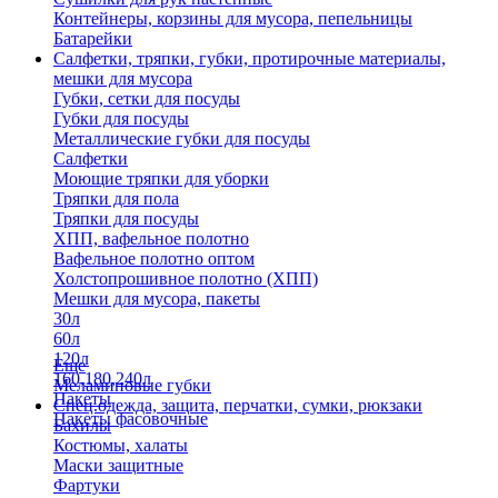
Контейнеры, корзины для мусора, пепельницы
Батарейки
Салфетки, тряпки, губки, протирочные материалы,
мешки для мусора
Губки, сетки для посуды
Губки для посуды
Металлические губки для посуды
Салфетки
Моющие тряпки для уборки
Тряпки для пола
Тряпки для посуды
ХПП, вафельное полотно
Вафельное полотно оптом
Холстопрошивное полотно (ХПП)
Мешки для мусора, пакеты
30л
60л
120л
Еще
160,180,240л
Меламиновые губки
Пакеты
Спец.одежда, защита, перчатки, сумки, рюкзаки
Пакеты фасовочные
Бахилы
Костюмы, халаты
Маски защитные
Фартуки