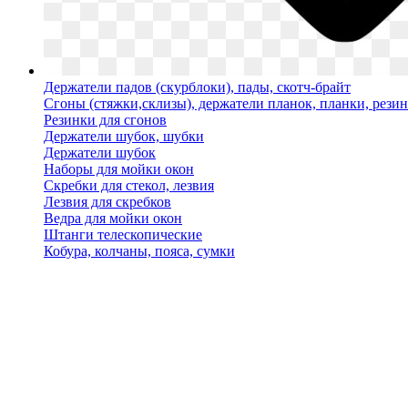
Держатели падов (скурблоки), пады, скотч-брайт
Сгоны (стяжки,склизы), держатели планок, планки, рези
Резинки для сгонов
Держатели шубок, шубки
Держатели шубок
Наборы для мойки окон
Скребки для стекол, лезвия
Лезвия для скребков
Ведра для мойки окон
Штанги телескопические
Кобура, колчаны, пояса, сумки