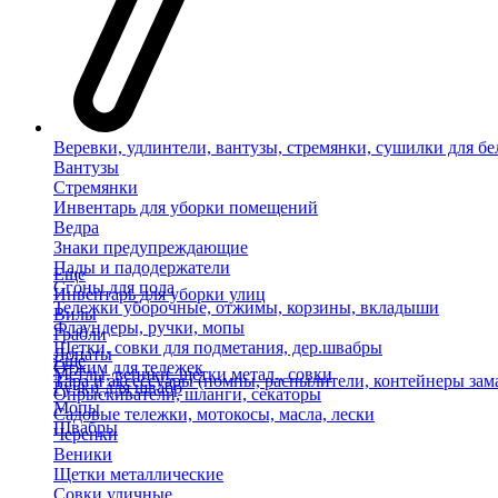
Веревки, удлинтели, вантузы, стремянки, сушилки для бе
Вантузы
Стремянки
Инвентарь для уборки помещений
Ведра
Знаки предупреждающие
Пады и падодержатели
Еще
Сгоны для пола
Инвентарь для уборки улиц
Тележки уборочные, отжимы, корзины, вкладыши
Вилы
Флаундеры, ручки, мопы
Грабли
Щетки, совки для подметания, дер.швабры
Лопаты
Еще
Отжим для тележек
Метлы, веники, щетки метал., совки
Тара и аксессуары (помпы, распылители, контейнеры зам
Ручки для швабр
Опрыскиватели, шланги, секаторы
Мопы
Садовые тележки, мотокосы, масла, лески
Швабры
Черенки
Веники
Щетки металлические
Совки уличные