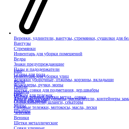
Веревки, удлинтели, вантузы, стремянки, сушилки для бе
Вантузы
Стремянки
Инвентарь для уборки помещений
Ведра
Знаки предупреждающие
Пады и падодержатели
Еще
Сгоны для пола
Инвентарь для уборки улиц
Тележки уборочные, отжимы, корзины, вкладыши
Вилы
Флаундеры, ручки, мопы
Грабли
Щетки, совки для подметания, дер.швабры
Лопаты
Еще
Отжим для тележек
Метлы, веники, щетки метал., совки
Тара и аксессуары (помпы, распылители, контейнеры зам
Ручки для швабр
Опрыскиватели, шланги, секаторы
Мопы
Садовые тележки, мотокосы, масла, лески
Швабры
Черенки
Веники
Щетки металлические
Совки уличные