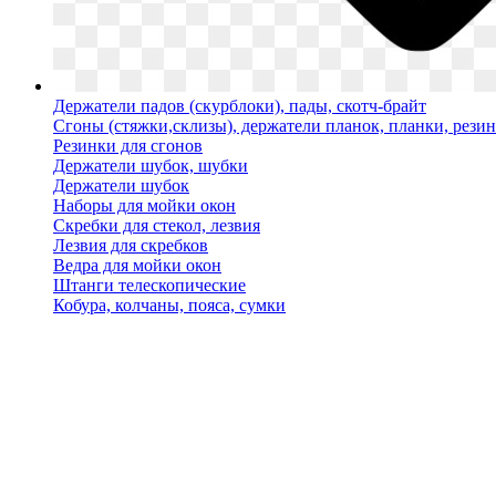
Держатели падов (скурблоки), пады, скотч-брайт
Сгоны (стяжки,склизы), держатели планок, планки, рези
Резинки для сгонов
Держатели шубок, шубки
Держатели шубок
Наборы для мойки окон
Скребки для стекол, лезвия
Лезвия для скребков
Ведра для мойки окон
Штанги телескопические
Кобура, колчаны, пояса, сумки