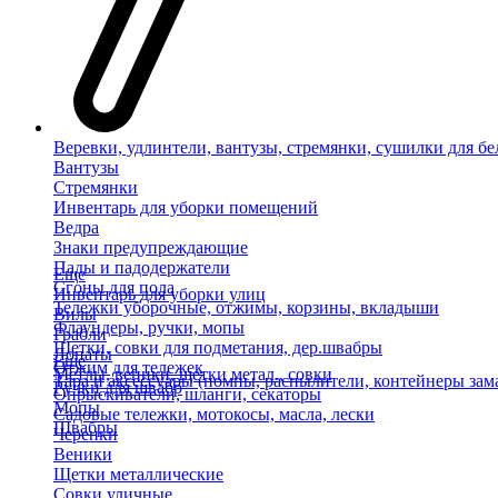
Веревки, удлинтели, вантузы, стремянки, сушилки для бе
Вантузы
Стремянки
Инвентарь для уборки помещений
Ведра
Знаки предупреждающие
Пады и падодержатели
Еще
Сгоны для пола
Инвентарь для уборки улиц
Тележки уборочные, отжимы, корзины, вкладыши
Вилы
Флаундеры, ручки, мопы
Грабли
Щетки, совки для подметания, дер.швабры
Лопаты
Еще
Отжим для тележек
Метлы, веники, щетки метал., совки
Тара и аксессуары (помпы, распылители, контейнеры зам
Ручки для швабр
Опрыскиватели, шланги, секаторы
Мопы
Садовые тележки, мотокосы, масла, лески
Швабры
Черенки
Веники
Щетки металлические
Совки уличные