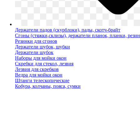
Держатели падов (скурблоки), пады, скотч-брайт
Сгоны (стяжки,склизы), держатели планок, планки, рези
Резинки для сгонов
Держатели шубок, шубки
Держатели шубок
Наборы для мойки окон
Скребки для стекол, лезвия
Лезвия для скребков
Ведра для мойки окон
Штанги телескопические
Кобура, колчаны, пояса, сумки