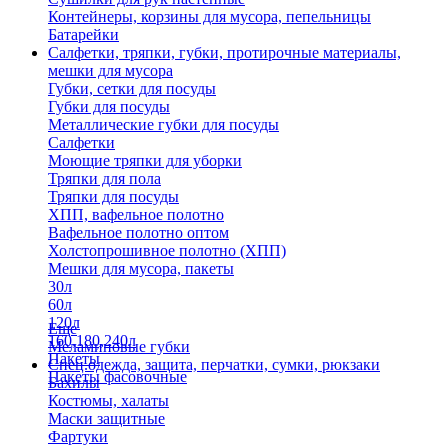
Контейнеры, корзины для мусора, пепельницы
Батарейки
Салфетки, тряпки, губки, протирочные материалы,
мешки для мусора
Губки, сетки для посуды
Губки для посуды
Металлические губки для посуды
Салфетки
Моющие тряпки для уборки
Тряпки для пола
Тряпки для посуды
ХПП, вафельное полотно
Вафельное полотно оптом
Холстопрошивное полотно (ХПП)
Мешки для мусора, пакеты
30л
60л
120л
Еще
160,180,240л
Меламиновые губки
Пакеты
Спец.одежда, защита, перчатки, сумки, рюкзаки
Пакеты фасовочные
Бахилы
Костюмы, халаты
Маски защитные
Фартуки