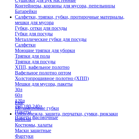
Сушилки для рук настенные
Контейнеры, корзины для мусора, пепельницы
Батарейки
Салфетки, тряпки, губки, протирочные материалы,
мешки для мусора
Губки, сетки для посуды
Губки для посуды
Металлические губки для посуды
Салфетки
Моющие тряпки для уборки
Тряпки для пола
Тряпки для посуды
ХПП, вафельное полотно
Вафельное полотно оптом
Холстопрошивное полотно (ХПП)
Мешки для мусора, пакеты
30л
60л
120л
Еще
160,180,240л
Меламиновые губки
Пакеты
Спец.одежда, защита, перчатки, сумки, рюкзаки
Пакеты фасовочные
Бахилы
Костюмы, халаты
Маски защитные
Фартуки