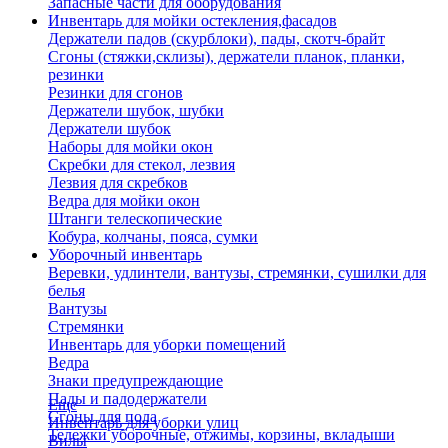
Запасные части для оборудования
Инвентарь для мойки остекления,фасадов
Держатели падов (скурблоки), пады, скотч-брайт
Сгоны (стяжки,склизы), держатели планок, планки,
резинки
Резинки для сгонов
Держатели шубок, шубки
Держатели шубок
Наборы для мойки окон
Скребки для стекол, лезвия
Лезвия для скребков
Ведра для мойки окон
Штанги телескопические
Кобура, колчаны, пояса, сумки
Уборочный инвентарь
Веревки, удлинтели, вантузы, стремянки, сушилки для
белья
Вантузы
Стремянки
Инвентарь для уборки помещений
Ведра
Знаки предупреждающие
Пады и падодержатели
Еще
Сгоны для пола
Инвентарь для уборки улиц
Тележки уборочные, отжимы, корзины, вкладыши
Вилы