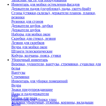
Запасные части для оборудования
Инвентарь для мойки остекления,фасадов
Держатели падов (скурблоки), пады, скотч-брайт
Сгоны (стяжки,склизы), держатели планок, планки,
резинки
Резинки для сгонов
Держатели шубок, шубки
Держатели шубок
Наборы для мойки окон
Скребки для стекол, лезвия
Лезвия для скребков
Ведра для мойки окон
Штанги телескопические
Кобура, колчаны, пояса, сумки
Уборочный инвентарь
Веревки, удлинтели, вантузы, стремянки, сушилки для
белья
Вантузы
Стремянки
Инвентарь для уборки помещений
Ведра
Знаки предупреждающие
Пады и падодержатели
Еще
Сгоны для пола
Инвентарь для уборки улиц
Тележки уборочные, отжимы, корзины, вкладыши
Вилы