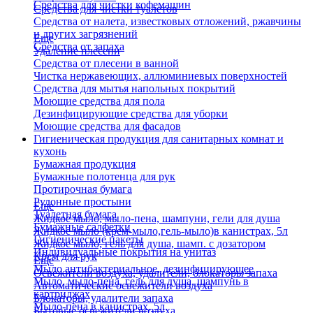
Средства для чистки кофемашин
Средства для чистки туалетов
Средства от налета, известковых отложений, ржавчины
и других загрязнений
Еще
Средства от запаха
Удаление плесени
Средства от плесени в ванной
Чистка нержавеющих, аллюминиевых поверхностей
Средства для мытья напольных покрытий
Моющие средства для пола
Дезинфицирующие средства для уборки
Моющие средства для фасадов
Гигиеническая продукция для санитарных комнат и
кухонь
Бумажная продукция
Бумажные полотенца для рук
Протирочная бумага
Рулонные простыни
Еще
Туалетная бумага
Жидкое мыло, мыло-пена, шампуни, гели для душа
Бумажные салфетки
Жидкое мыло (крем-мыло,гель-мыло)в канистрах, 5л
Гигиенические пакеты
Жидкое мыло, гель для душа, шамп. с дозатором
Индивидуальные покрытия на унитаз
Крем для рук
Еще
Мыло антибактериальное, дезинфицирующее
Освежители воздуха, удалители, блокаторы запаха
Мыло, мыло-пена, гель для душа, шампунь в
Автоматические освежители воздуха
картриджах
Блокаторы, удалители запаха
Мыло-пена в канистрах, 5л
Бытовые освежители воздуха