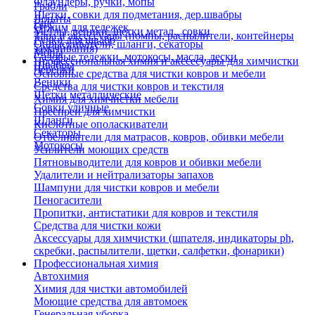
Флаундеры, ручки, мопы
Грабли
Щетки, совки для подметания, дер.швабры
Лопаты
Еще
Отжим для тележек
Метлы, веники, щетки метал., совки
Тара и аксессуары (помпы, распылители, контейнеры
Ручки для швабр
Опрыскиватели, шланги, секаторы
замачивания)
Мопы
Садовые тележки, мотокосы, масла, лески
Профессиональная химия и акссесуары для химчистки
Швабры
Черенки
Основные средства для чистки ковров и мебели
Веники
Средства для чистки ковров и текстиля
Щетки металлические
Химия для химчистки мебели
Совки уличные
Преспреи для химчистки
Шланги
Кислотные ополаскиватели
Секаторы
Отбеливатели для матрасов, ковров, обивки мебели
Мотокосы
Усилители моющих средств
Пятновыводители для ковров и обивки мебели
Удалители и нейтрализаторы запахов
Шампуни для чистки ковров и мебели
Пеногасители
Пропитки, антистатики для ковров и текстиля
Средства для чистки кожи
Аксессуары для химчистки (шпателя, индикаторы ph,
скребки, распылители, щетки, салфетки, фонарики)
Профессиональная химия
Автохимия
Химия для чистки автомобилей
Моющие средства для автомоек
Генеральная уборка