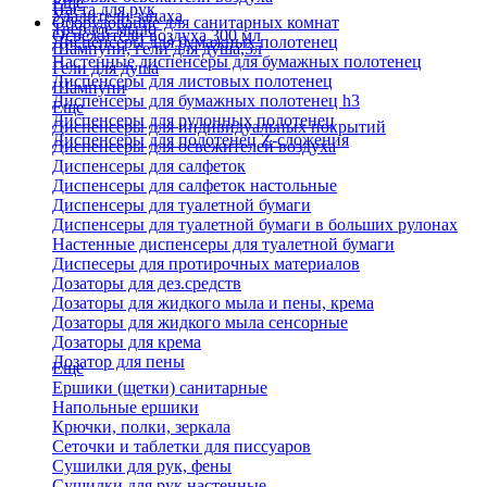
Еще
Паста для рук
Удалители запаха
Оборудование для санитарных комнат
Твердое мыло
Освежители воздуха 300 мл
Диспенсеры для бумажных полотенец
Шампуни, гели для душа,5л
Настенные диспенсеры для бумажных полотенец
Гели для душа
Диспенсеры для листовых полотенец
Шампуни
Диспенсеры для бумажных полотенец h3
Еще
Диспенсеры для рулонных полотенец
Диспенсеры для индивидуальных покрытий
Диспенсеры для полотенец Z-сложения
Диспенсеры для освежителей воздуха
Диспенсеры для салфеток
Диспенсеры для салфеток настольные
Диспенсеры для туалетной бумаги
Диспенсеры для туалетной бумаги в больших рулонах
Настенные диспенсеры для туалетной бумаги
Диспесеры для протирочных материалов
Дозаторы для дез.средств
Дозаторы для жидкого мыла и пены, крема
Дозаторы для жидкого мыла сенсорные
Дозаторы для крема
Дозатор для пены
Еще
Ершики (щетки) санитарные
Напольные ершики
Крючки, полки, зеркала
Сеточки и таблетки для писсуаров
Сушилки для рук, фены
Сушилки для рук настенные