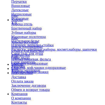
Перчатки
Виниловые
Латексные
Нитриловые
Еще
Резиновые
Хорека
Х/б
Хорека отель
Бритвенный набор
Зубные наборы
Махровые полотенца
Еще
Пастельное белье
Хорека ресторан
Плечики, вешалки-стойки
Боксы одноразовые
Расчески, швейные наборы, космет.наборы, шапочки
Бумага для выпечки
Саше гель для душа
Зубочистки
Еще
Саше мыло
Пленка пищевая, фольга
Саше шампунь
Скатерти одноразовые
Бренды
Тапочки
Стаканы, коф.чашки одноразовые
Блог
Халаты махровые
Тарелки, вилки, ложки
Покупателям
Доставка
Оплата заказа
Заключение договора
Обмен и возврат товара
Компания
О компании
Контакты