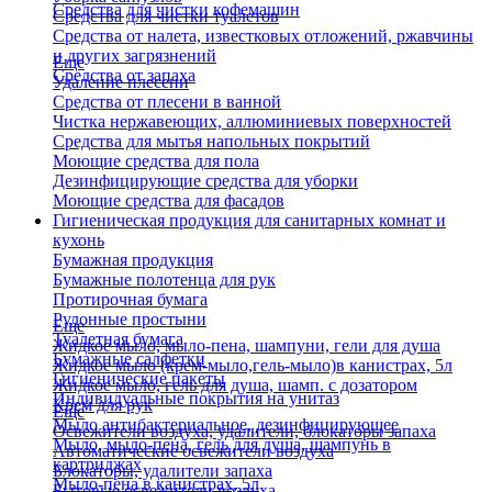
Средства для чистки кофемашин
Средства для чистки туалетов
Средства от налета, известковых отложений, ржавчины
и других загрязнений
Еще
Средства от запаха
Удаление плесени
Средства от плесени в ванной
Чистка нержавеющих, аллюминиевых поверхностей
Средства для мытья напольных покрытий
Моющие средства для пола
Дезинфицирующие средства для уборки
Моющие средства для фасадов
Гигиеническая продукция для санитарных комнат и
кухонь
Бумажная продукция
Бумажные полотенца для рук
Протирочная бумага
Рулонные простыни
Еще
Туалетная бумага
Жидкое мыло, мыло-пена, шампуни, гели для душа
Бумажные салфетки
Жидкое мыло (крем-мыло,гель-мыло)в канистрах, 5л
Гигиенические пакеты
Жидкое мыло, гель для душа, шамп. с дозатором
Индивидуальные покрытия на унитаз
Крем для рук
Еще
Мыло антибактериальное, дезинфицирующее
Освежители воздуха, удалители, блокаторы запаха
Мыло, мыло-пена, гель для душа, шампунь в
Автоматические освежители воздуха
картриджах
Блокаторы, удалители запаха
Мыло-пена в канистрах, 5л
Бытовые освежители воздуха