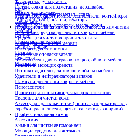
Флаундеры, ручки, мопы
Грабли
Щетки, совки для подметания, дер.швабры
Лопаты
Еще
Отжим для тележек
Метлы, веники, щетки метал., совки
Тара и аксессуары (помпы, распылители, контейнеры
Ручки для швабр
Опрыскиватели, шланги, секаторы
замачивания)
Мопы
Садовые тележки, мотокосы, масла, лески
Профессиональная химия и акссесуары для химчистки
Швабры
Черенки
Основные средства для чистки ковров и мебели
Веники
Средства для чистки ковров и текстиля
Щетки металлические
Химия для химчистки мебели
Совки уличные
Преспреи для химчистки
Шланги
Кислотные ополаскиватели
Секаторы
Отбеливатели для матрасов, ковров, обивки мебели
Мотокосы
Усилители моющих средств
Пятновыводители для ковров и обивки мебели
Удалители и нейтрализаторы запахов
Шампуни для чистки ковров и мебели
Пеногасители
Пропитки, антистатики для ковров и текстиля
Средства для чистки кожи
Аксессуары для химчистки (шпателя, индикаторы ph,
скребки, распылители, щетки, салфетки, фонарики)
Профессиональная химия
Автохимия
Химия для чистки автомобилей
Моющие средства для автомоек