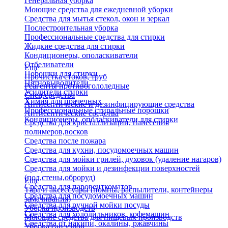
Генеральная уборка
Моющие средства для ежедневной уборки
Средства для мытья стекол, окон и зеркал
Послестроительная уборка
Профессиональные средства для стирки
Жидкие средства для стирки
Кондиционеры, ополаскиватели
Отбеливатели
Еще
Порошки для стирки
Прочистка стоков, труб
Пятновыводители
Реагенты противогололедные
Усилители стирки
Спец.средства
Химия для прачечных
Антисептические и дезинфицирующие средства
Профессиональные стиральные порошки
Антисептические средства
Кондиционеры, ополаскиватели для стирки
Средства для кристаллизации, нанесения
полимеров,восков
Средства после пожара
Средства для кухни, посудомоечных машин
Средства для мойки грилей, духовок (удаление нагаров)
Средства для мойки и дезинфекции поверхностей
(пол,стены,оброруд)
Еще
Средства для паровенткоматов
Тара и аксессуары (помпы, распылители, контейнеры
Средства для посудомоечных машин
замачивания)
Средства для ручной мойки посуды
Уборка производств
Средства для холодильников, кофемашин
Моющие средства для пищевых производств
Средства от накипи, окалины, ржавчины
Уборка сан.узлов