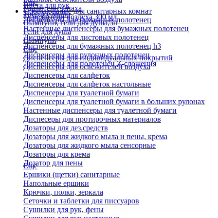
Еще
Паста для рук
Удалители запаха
Оборудование для санитарных комнат
Твердое мыло
Освежители воздуха 300 мл
Диспенсеры для бумажных полотенец
Шампуни, гели для душа,5л
Настенные диспенсеры для бумажных полотенец
Гели для душа
Диспенсеры для листовых полотенец
Шампуни
Диспенсеры для бумажных полотенец h3
Еще
Диспенсеры для рулонных полотенец
Диспенсеры для индивидуальных покрытий
Диспенсеры для полотенец Z-сложения
Диспенсеры для освежителей воздуха
Диспенсеры для салфеток
Диспенсеры для салфеток настольные
Диспенсеры для туалетной бумаги
Диспенсеры для туалетной бумаги в больших рулонах
Настенные диспенсеры для туалетной бумаги
Диспесеры для протирочных материалов
Дозаторы для дез.средств
Дозаторы для жидкого мыла и пены, крема
Дозаторы для жидкого мыла сенсорные
Дозаторы для крема
Дозатор для пены
Еще
Ершики (щетки) санитарные
Напольные ершики
Крючки, полки, зеркала
Сеточки и таблетки для писсуаров
Сушилки для рук, фены