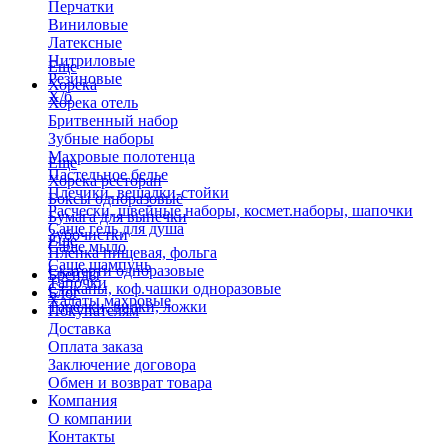
Перчатки
Виниловые
Латексные
Нитриловые
Еще
Резиновые
Хорека
Х/б
Хорека отель
Бритвенный набор
Зубные наборы
Махровые полотенца
Еще
Пастельное белье
Хорека ресторан
Плечики, вешалки-стойки
Боксы одноразовые
Расчески, швейные наборы, космет.наборы, шапочки
Бумага для выпечки
Саше гель для душа
Зубочистки
Еще
Саше мыло
Пленка пищевая, фольга
Саше шампунь
Скатерти одноразовые
Бренды
Тапочки
Стаканы, коф.чашки одноразовые
Блог
Халаты махровые
Тарелки, вилки, ложки
Покупателям
Доставка
Оплата заказа
Заключение договора
Обмен и возврат товара
Компания
О компании
Контакты