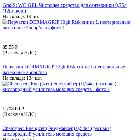
GraSS: WC-GEL Чистящее средство для сантехники 0,75л
(12шт.кор.)
На складе:
19 шт.
85.55
Р
(Включая НДС)
Перчатки DERMAGRIP High Risk синие L нестерильные
латексные 25пар/пач
На складе:
134 шт.
1,708.00
Р
(Включая НДС)
Chemspec: Energizer (Энеджайзер) 0,54кг (фасовка)
кислородный усилитель моющих средств
На складе:
2 шт.