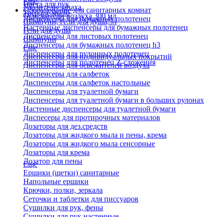
Еще
Паста для рук
Удалители запаха
Оборудование для санитарных комнат
Твердое мыло
Освежители воздуха 300 мл
Диспенсеры для бумажных полотенец
Шампуни, гели для душа,5л
Настенные диспенсеры для бумажных полотенец
Гели для душа
Диспенсеры для листовых полотенец
Шампуни
Диспенсеры для бумажных полотенец h3
Еще
Диспенсеры для рулонных полотенец
Диспенсеры для индивидуальных покрытий
Диспенсеры для полотенец Z-сложения
Диспенсеры для освежителей воздуха
Диспенсеры для салфеток
Диспенсеры для салфеток настольные
Диспенсеры для туалетной бумаги
Диспенсеры для туалетной бумаги в больших рулонах
Настенные диспенсеры для туалетной бумаги
Диспесеры для протирочных материалов
Дозаторы для дез.средств
Дозаторы для жидкого мыла и пены, крема
Дозаторы для жидкого мыла сенсорные
Дозаторы для крема
Дозатор для пены
Еще
Ершики (щетки) санитарные
Напольные ершики
Крючки, полки, зеркала
Сеточки и таблетки для писсуаров
Сушилки для рук, фены
Сушилки для рук настенные