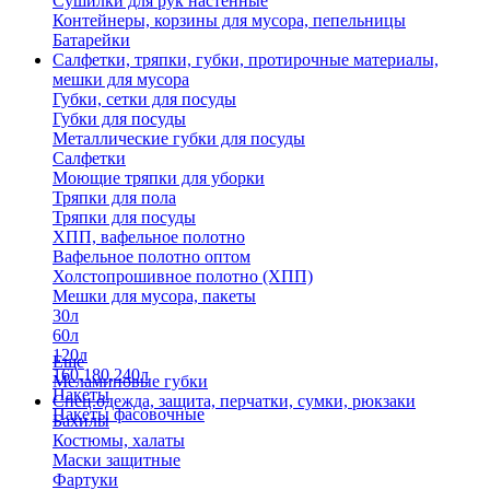
Сушилки для рук настенные
Контейнеры, корзины для мусора, пепельницы
Батарейки
Салфетки, тряпки, губки, протирочные материалы,
мешки для мусора
Губки, сетки для посуды
Губки для посуды
Металлические губки для посуды
Салфетки
Моющие тряпки для уборки
Тряпки для пола
Тряпки для посуды
ХПП, вафельное полотно
Вафельное полотно оптом
Холстопрошивное полотно (ХПП)
Мешки для мусора, пакеты
30л
60л
120л
Еще
160,180,240л
Меламиновые губки
Пакеты
Спец.одежда, защита, перчатки, сумки, рюкзаки
Пакеты фасовочные
Бахилы
Костюмы, халаты
Маски защитные
Фартуки