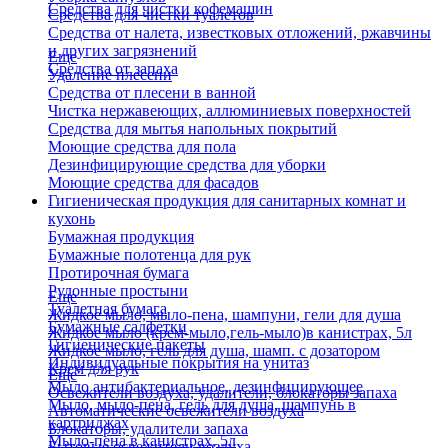
Средства для чистки кофемашин
Средства для чистки туалетов
Средства от налета, известковых отложений, ржавчины
и других загрязнений
Еще
Средства от запаха
Удаление плесени
Средства от плесени в ванной
Чистка нержавеющих, аллюминиевых поверхностей
Средства для мытья напольных покрытий
Моющие средства для пола
Дезинфицирующие средства для уборки
Моющие средства для фасадов
Гигиеническая продукция для санитарных комнат и
кухонь
Бумажная продукция
Бумажные полотенца для рук
Протирочная бумага
Рулонные простыни
Еще
Туалетная бумага
Жидкое мыло, мыло-пена, шампуни, гели для душа
Бумажные салфетки
Жидкое мыло (крем-мыло,гель-мыло)в канистрах, 5л
Гигиенические пакеты
Жидкое мыло, гель для душа, шамп. с дозатором
Индивидуальные покрытия на унитаз
Крем для рук
Еще
Мыло антибактериальное, дезинфицирующее
Освежители воздуха, удалители, блокаторы запаха
Мыло, мыло-пена, гель для душа, шампунь в
Автоматические освежители воздуха
картриджах
Блокаторы, удалители запаха
Мыло-пена в канистрах, 5л
Бытовые освежители воздуха