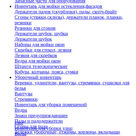
Запасные части для оборудования
Инвентарь для мойки остекления,фасадов
Держатели падов (скурблоки), пады, скотч-брайт
Сгоны (стяжки,склизы), держатели планок, планки,
резинки
Резинки для сгонов
Держатели шубок, шубки
Держатели шубок
Наборы для мойки окон
Скребки для стекол, лезвия
Лезвия для скребков
Ведра для мойки окон
Штанги телескопические
Кобура, колчаны, пояса, сумки
Уборочный инвентарь
Веревки, удлинтели, вантузы, стремянки, сушилки для
белья
Вантузы
Стремянки
Инвентарь для уборки помещений
Ведра
Знаки предупреждающие
Пады и падодержатели
Еще
Сгоны для пола
Инвентарь для уборки улиц
Тележки уборочные, отжимы, корзины, вкладыши
Вилы