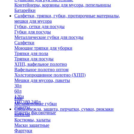
Контейнеры, корзины для мусора, пепельницы
Батарейки
Салфетки, тряпки, губки, протирочные материалы,
мешки для мусора
Губки, сетки для посуды
Губки для посуды
Металлические губки для посуды
Салфетки
Моющие тряпки для уборки
Тряпки для пола
Тряпки для посуды
ХПП, вафельное полотно
Вафельное полотно оптом
Холстопрошивное полотно (ХПП)
Мешки для мусора, пакеты
30л
60л
120л
Еще
160,180,240л
Меламиновые губки
Пакеты
Спец.одежда, защита, перчатки, сумки, рюкзаки
Пакеты фасовочные
Бахилы
Костюмы, халаты
Маски защитные
Фартуки