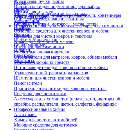
Флаундеры, ручки, мопы
Грабли
Щетки, совки для подметания, дер.швабры
Лопаты
Еще
Отжим для тележек
Метлы, веники, щетки метал., совки
Тара и аксессуары (помпы, распылители, контейнеры
Ручки для швабр
Опрыскиватели, шланги, секаторы
замачивания)
Мопы
Садовые тележки, мотокосы, масла, лески
Профессиональная химия и акссесуары для химчистки
Швабры
Черенки
Основные средства для чистки ковров и мебели
Веники
Средства для чистки ковров и текстиля
Щетки металлические
Химия для химчистки мебели
Совки уличные
Преспреи для химчистки
Шланги
Кислотные ополаскиватели
Секаторы
Отбеливатели для матрасов, ковров, обивки мебели
Мотокосы
Усилители моющих средств
Пятновыводители для ковров и обивки мебели
Удалители и нейтрализаторы запахов
Шампуни для чистки ковров и мебели
Пеногасители
Пропитки, антистатики для ковров и текстиля
Средства для чистки кожи
Аксессуары для химчистки (шпателя, индикаторы ph,
скребки, распылители, щетки, салфетки, фонарики)
Профессиональная химия
Автохимия
Химия для чистки автомобилей
Моющие средства для автомоек