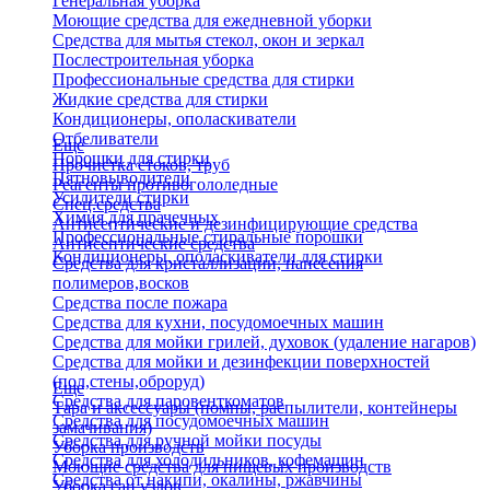
Генеральная уборка
Моющие средства для ежедневной уборки
Средства для мытья стекол, окон и зеркал
Послестроительная уборка
Профессиональные средства для стирки
Жидкие средства для стирки
Кондиционеры, ополаскиватели
Отбеливатели
Еще
Порошки для стирки
Прочистка стоков, труб
Пятновыводители
Реагенты противогололедные
Усилители стирки
Спец.средства
Химия для прачечных
Антисептические и дезинфицирующие средства
Профессиональные стиральные порошки
Антисептические средства
Кондиционеры, ополаскиватели для стирки
Средства для кристаллизации, нанесения
полимеров,восков
Средства после пожара
Средства для кухни, посудомоечных машин
Средства для мойки грилей, духовок (удаление нагаров)
Средства для мойки и дезинфекции поверхностей
(пол,стены,оброруд)
Еще
Средства для паровенткоматов
Тара и аксессуары (помпы, распылители, контейнеры
Средства для посудомоечных машин
замачивания)
Средства для ручной мойки посуды
Уборка производств
Средства для холодильников, кофемашин
Моющие средства для пищевых производств
Средства от накипи, окалины, ржавчины
Уборка сан.узлов