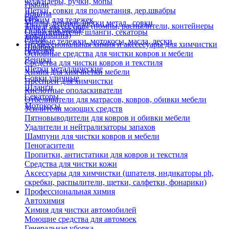
Флаундеры, ручки, мопы
Грабли
Щетки, совки для подметания, дер.швабры
Лопаты
Еще
Отжим для тележек
Метлы, веники, щетки метал., совки
Тара и аксессуары (помпы, распылители, контейнеры
Ручки для швабр
Опрыскиватели, шланги, секаторы
замачивания)
Мопы
Садовые тележки, мотокосы, масла, лески
Профессиональная химия и акссесуары для химчистки
Швабры
Черенки
Основные средства для чистки ковров и мебели
Веники
Средства для чистки ковров и текстиля
Щетки металлические
Химия для химчистки мебели
Совки уличные
Преспреи для химчистки
Шланги
Кислотные ополаскиватели
Секаторы
Отбеливатели для матрасов, ковров, обивки мебели
Мотокосы
Усилители моющих средств
Пятновыводители для ковров и обивки мебели
Удалители и нейтрализаторы запахов
Шампуни для чистки ковров и мебели
Пеногасители
Пропитки, антистатики для ковров и текстиля
Средства для чистки кожи
Аксессуары для химчистки (шпателя, индикаторы ph,
скребки, распылители, щетки, салфетки, фонарики)
Профессиональная химия
Автохимия
Химия для чистки автомобилей
Моющие средства для автомоек
Генеральная уборка