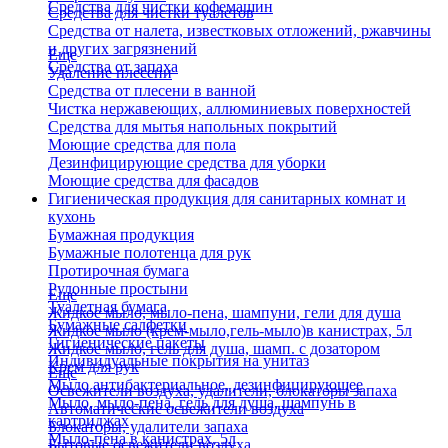
Средства для чистки кофемашин
Средства для чистки туалетов
Средства от налета, известковых отложений, ржавчины
и других загрязнений
Еще
Средства от запаха
Удаление плесени
Средства от плесени в ванной
Чистка нержавеющих, аллюминиевых поверхностей
Средства для мытья напольных покрытий
Моющие средства для пола
Дезинфицирующие средства для уборки
Моющие средства для фасадов
Гигиеническая продукция для санитарных комнат и
кухонь
Бумажная продукция
Бумажные полотенца для рук
Протирочная бумага
Рулонные простыни
Еще
Туалетная бумага
Жидкое мыло, мыло-пена, шампуни, гели для душа
Бумажные салфетки
Жидкое мыло (крем-мыло,гель-мыло)в канистрах, 5л
Гигиенические пакеты
Жидкое мыло, гель для душа, шамп. с дозатором
Индивидуальные покрытия на унитаз
Крем для рук
Еще
Мыло антибактериальное, дезинфицирующее
Освежители воздуха, удалители, блокаторы запаха
Мыло, мыло-пена, гель для душа, шампунь в
Автоматические освежители воздуха
картриджах
Блокаторы, удалители запаха
Мыло-пена в канистрах, 5л
Бытовые освежители воздуха