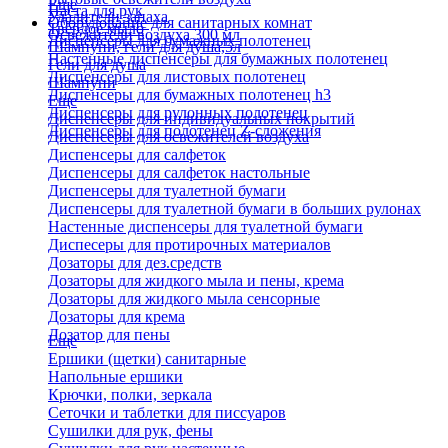
Еще
Паста для рук
Удалители запаха
Оборудование для санитарных комнат
Твердое мыло
Освежители воздуха 300 мл
Диспенсеры для бумажных полотенец
Шампуни, гели для душа,5л
Настенные диспенсеры для бумажных полотенец
Гели для душа
Диспенсеры для листовых полотенец
Шампуни
Диспенсеры для бумажных полотенец h3
Еще
Диспенсеры для рулонных полотенец
Диспенсеры для индивидуальных покрытий
Диспенсеры для полотенец Z-сложения
Диспенсеры для освежителей воздуха
Диспенсеры для салфеток
Диспенсеры для салфеток настольные
Диспенсеры для туалетной бумаги
Диспенсеры для туалетной бумаги в больших рулонах
Настенные диспенсеры для туалетной бумаги
Диспесеры для протирочных материалов
Дозаторы для дез.средств
Дозаторы для жидкого мыла и пены, крема
Дозаторы для жидкого мыла сенсорные
Дозаторы для крема
Дозатор для пены
Еще
Ершики (щетки) санитарные
Напольные ершики
Крючки, полки, зеркала
Сеточки и таблетки для писсуаров
Сушилки для рук, фены