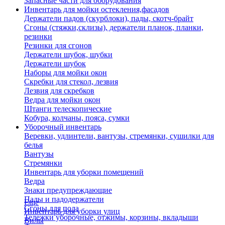
Запасные части для оборудования
Инвентарь для мойки остекления,фасадов
Держатели падов (скурблоки), пады, скотч-брайт
Сгоны (стяжки,склизы), держатели планок, планки,
резинки
Резинки для сгонов
Держатели шубок, шубки
Держатели шубок
Наборы для мойки окон
Скребки для стекол, лезвия
Лезвия для скребков
Ведра для мойки окон
Штанги телескопические
Кобура, колчаны, пояса, сумки
Уборочный инвентарь
Веревки, удлинтели, вантузы, стремянки, сушилки для
белья
Вантузы
Стремянки
Инвентарь для уборки помещений
Ведра
Знаки предупреждающие
Пады и падодержатели
Еще
Сгоны для пола
Инвентарь для уборки улиц
Тележки уборочные, отжимы, корзины, вкладыши
Вилы