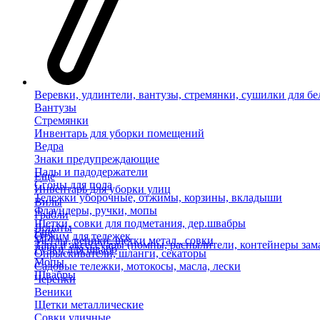
Веревки, удлинтели, вантузы, стремянки, сушилки для бе
Вантузы
Стремянки
Инвентарь для уборки помещений
Ведра
Знаки предупреждающие
Пады и падодержатели
Еще
Сгоны для пола
Инвентарь для уборки улиц
Тележки уборочные, отжимы, корзины, вкладыши
Вилы
Флаундеры, ручки, мопы
Грабли
Щетки, совки для подметания, дер.швабры
Лопаты
Еще
Отжим для тележек
Метлы, веники, щетки метал., совки
Тара и аксессуары (помпы, распылители, контейнеры зам
Ручки для швабр
Опрыскиватели, шланги, секаторы
Мопы
Садовые тележки, мотокосы, масла, лески
Швабры
Черенки
Веники
Щетки металлические
Совки уличные