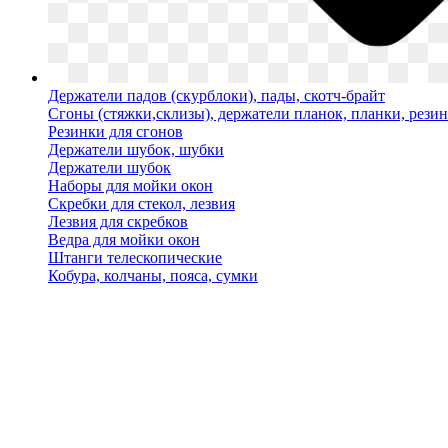
Держатели падов (скурблоки), пады, скотч-брайт
Сгоны (стяжки,склизы), держатели планок, планки, рези
Резинки для сгонов
Держатели шубок, шубки
Держатели шубок
Наборы для мойки окон
Скребки для стекол, лезвия
Лезвия для скребков
Ведра для мойки окон
Штанги телескопические
Кобура, колчаны, пояса, сумки