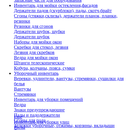
Запасные части для оборудования
Инвентарь для мойки остекления,фасадов
Держатели падов (скурблоки), пады, скотч-брайт
Сгоны (стяжки,склизы), держатели планок, планки,
резинки
Резинки для сгонов
Держатели шубок, шубки
Держатели шубок
Наборы для мойки окон
Скребки для стекол, лезвия
Лезвия для скребков
Ведра для мойки окон
Штанги телескопические
Кобура, колчаны, пояса, сумки
Уборочный инвентарь
Веревки, удлинтели, вантузы, стремянки, сушилки для
белья
Вантузы
Стремянки
Инвентарь для уборки помещений
Ведра
Знаки предупреждающие
Пады и падодержатели
Еще
Сгоны для пола
Инвентарь для уборки улиц
Тележки уборочные, отжимы, корзины, вкладыши
Вилы