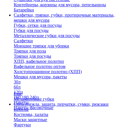
Контейнеры, корзины для мусора, пепельницы
Батарейки
Салфетки, тряпки, губки, протирочные материалы,
мешки для мусора
Губки, сетки для посуды
Губки для посуды
Металлические губки для посуды
Салфетки
Моющие тряпки для уборки
Тряпки для пола
Тряпки для посуды
ХПП, вафельное полотно
Вафельное полотно оптом
Холстопрошивное полотно (ХПП)
Мешки для мусора, пакеты
30л
60л
120л
Еще
160,180,240л
Меламиновые губки
Пакеты
Спец.одежда, защита, перчатки, сумки, рюкзаки
Пакеты фасовочные
Бахилы
Костюмы, халаты
Маски защитные
Фартуки