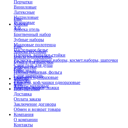
Перчатки
Виниловые
Латексные
Нитриловые
Еще
Резиновые
Хорека
Х/б
Хорека отель
Бритвенный набор
Зубные наборы
Махровые полотенца
Еще
Пастельное белье
Хорека ресторан
Плечики, вешалки-стойки
Боксы одноразовые
Расчески, швейные наборы, космет.наборы, шапочки
Бумага для выпечки
Саше гель для душа
Зубочистки
Еще
Саше мыло
Пленка пищевая, фольга
Саше шампунь
Скатерти одноразовые
Бренды
Тапочки
Стаканы, коф.чашки одноразовые
Блог
Халаты махровые
Тарелки, вилки, ложки
Покупателям
Доставка
Оплата заказа
Заключение договора
Обмен и возврат товара
Компания
О компании
Контакты