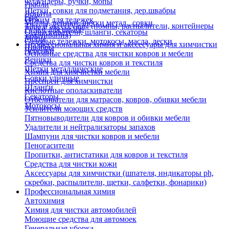
Флаундеры, ручки, мопы
Грабли
Щетки, совки для подметания, дер.швабры
Лопаты
Еще
Отжим для тележек
Метлы, веники, щетки метал., совки
Тара и аксессуары (помпы, распылители, контейнеры
Ручки для швабр
Опрыскиватели, шланги, секаторы
замачивания)
Мопы
Садовые тележки, мотокосы, масла, лески
Профессиональная химия и акссесуары для химчистки
Швабры
Черенки
Основные средства для чистки ковров и мебели
Веники
Средства для чистки ковров и текстиля
Щетки металлические
Химия для химчистки мебели
Совки уличные
Преспреи для химчистки
Шланги
Кислотные ополаскиватели
Секаторы
Отбеливатели для матрасов, ковров, обивки мебели
Мотокосы
Усилители моющих средств
Пятновыводители для ковров и обивки мебели
Удалители и нейтрализаторы запахов
Шампуни для чистки ковров и мебели
Пеногасители
Пропитки, антистатики для ковров и текстиля
Средства для чистки кожи
Аксессуары для химчистки (шпателя, индикаторы ph,
скребки, распылители, щетки, салфетки, фонарики)
Профессиональная химия
Автохимия
Химия для чистки автомобилей
Моющие средства для автомоек
Генеральная уборка