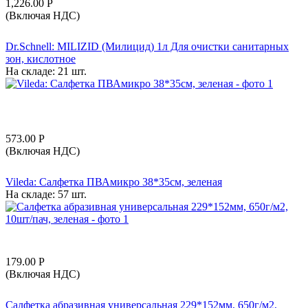
1,226.00
Р
(Включая НДС)
Dr.Schnell: MILIZID (Милицид) 1л Для очистки санитарных
зон, кислотное
На складе:
21 шт.
573.00
Р
(Включая НДС)
Vileda: Салфетка ПВАмикро 38*35см, зеленая
На складе:
57 шт.
179.00
Р
(Включая НДС)
Салфетка абразивная универсальная 229*152мм, 650г/м2,