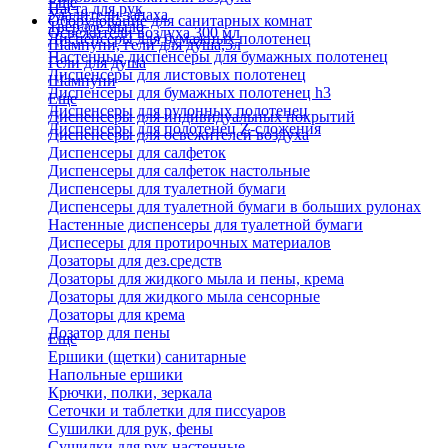
Еще
Паста для рук
Удалители запаха
Оборудование для санитарных комнат
Твердое мыло
Освежители воздуха 300 мл
Диспенсеры для бумажных полотенец
Шампуни, гели для душа,5л
Настенные диспенсеры для бумажных полотенец
Гели для душа
Диспенсеры для листовых полотенец
Шампуни
Диспенсеры для бумажных полотенец h3
Еще
Диспенсеры для рулонных полотенец
Диспенсеры для индивидуальных покрытий
Диспенсеры для полотенец Z-сложения
Диспенсеры для освежителей воздуха
Диспенсеры для салфеток
Диспенсеры для салфеток настольные
Диспенсеры для туалетной бумаги
Диспенсеры для туалетной бумаги в больших рулонах
Настенные диспенсеры для туалетной бумаги
Диспесеры для протирочных материалов
Дозаторы для дез.средств
Дозаторы для жидкого мыла и пены, крема
Дозаторы для жидкого мыла сенсорные
Дозаторы для крема
Дозатор для пены
Еще
Ершики (щетки) санитарные
Напольные ершики
Крючки, полки, зеркала
Сеточки и таблетки для писсуаров
Сушилки для рук, фены
Сушилки для рук настенные