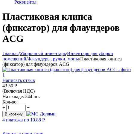
Реквизиты
Пластиковая клипса
(фиксатор) для флаундеров
ACG
Главная
/
Уборочный инвентарь
/
Инвентарь для уборки
помещений
/
Флаундеры, ручки, мопы
/
Пластиковая клипса
(фиксатор) для флаундеров ACG
Написать отзыв
43.50
Р
(Включая НДС)
На складе:
244 шт.
Кол-во:
+
−
В корзину
4 платежа по
10.88
Р
Купить в один клик