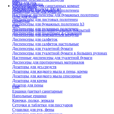
Еще
Паста для рук
Удалители запаха
Оборудование для санитарных комнат
Твердое мыло
Освежители воздуха 300 мл
Диспенсеры для бумажных полотенец
Шампуни, гели для душа,5л
Настенные диспенсеры для бумажных полотенец
Гели для душа
Диспенсеры для листовых полотенец
Шампуни
Диспенсеры для бумажных полотенец h3
Еще
Диспенсеры для рулонных полотенец
Диспенсеры для индивидуальных покрытий
Диспенсеры для полотенец Z-сложения
Диспенсеры для освежителей воздуха
Диспенсеры для салфеток
Диспенсеры для салфеток настольные
Диспенсеры для туалетной бумаги
Диспенсеры для туалетной бумаги в больших рулонах
Настенные диспенсеры для туалетной бумаги
Диспесеры для протирочных материалов
Дозаторы для дез.средств
Дозаторы для жидкого мыла и пены, крема
Дозаторы для жидкого мыла сенсорные
Дозаторы для крема
Дозатор для пены
Еще
Ершики (щетки) санитарные
Напольные ершики
Крючки, полки, зеркала
Сеточки и таблетки для писсуаров
Сушилки для рук, фены