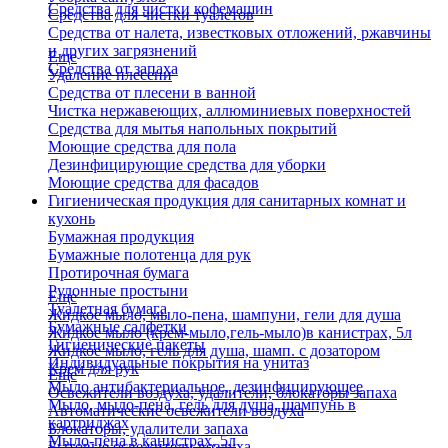
Средства для чистки кофемашин
Средства для чистки туалетов
Средства от налета, известковых отложений, ржавчины
и других загрязнений
Еще
Средства от запаха
Удаление плесени
Средства от плесени в ванной
Чистка нержавеющих, аллюминиевых поверхностей
Средства для мытья напольных покрытий
Моющие средства для пола
Дезинфицирующие средства для уборки
Моющие средства для фасадов
Гигиеническая продукция для санитарных комнат и
кухонь
Бумажная продукция
Бумажные полотенца для рук
Протирочная бумага
Рулонные простыни
Еще
Туалетная бумага
Жидкое мыло, мыло-пена, шампуни, гели для душа
Бумажные салфетки
Жидкое мыло (крем-мыло,гель-мыло)в канистрах, 5л
Гигиенические пакеты
Жидкое мыло, гель для душа, шамп. с дозатором
Индивидуальные покрытия на унитаз
Крем для рук
Еще
Мыло антибактериальное, дезинфицирующее
Освежители воздуха, удалители, блокаторы запаха
Мыло, мыло-пена, гель для душа, шампунь в
Автоматические освежители воздуха
картриджах
Блокаторы, удалители запаха
Мыло-пена в канистрах, 5л
Бытовые освежители воздуха