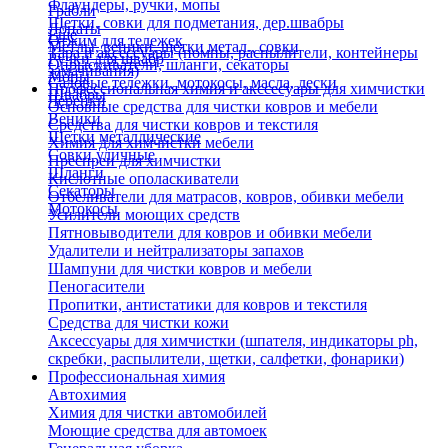
Флаундеры, ручки, мопы
Грабли
Щетки, совки для подметания, дер.швабры
Лопаты
Еще
Отжим для тележек
Метлы, веники, щетки метал., совки
Тара и аксессуары (помпы, распылители, контейнеры
Ручки для швабр
Опрыскиватели, шланги, секаторы
замачивания)
Мопы
Садовые тележки, мотокосы, масла, лески
Профессиональная химия и акссесуары для химчистки
Швабры
Черенки
Основные средства для чистки ковров и мебели
Веники
Средства для чистки ковров и текстиля
Щетки металлические
Химия для химчистки мебели
Совки уличные
Преспреи для химчистки
Шланги
Кислотные ополаскиватели
Секаторы
Отбеливатели для матрасов, ковров, обивки мебели
Мотокосы
Усилители моющих средств
Пятновыводители для ковров и обивки мебели
Удалители и нейтрализаторы запахов
Шампуни для чистки ковров и мебели
Пеногасители
Пропитки, антистатики для ковров и текстиля
Средства для чистки кожи
Аксессуары для химчистки (шпателя, индикаторы ph,
скребки, распылители, щетки, салфетки, фонарики)
Профессиональная химия
Автохимия
Химия для чистки автомобилей
Моющие средства для автомоек