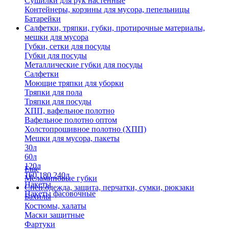
Сушилки для рук настенные
Контейнеры, корзины для мусора, пепельницы
Батарейки
Салфетки, тряпки, губки, протирочные материалы,
мешки для мусора
Губки, сетки для посуды
Губки для посуды
Металлические губки для посуды
Салфетки
Моющие тряпки для уборки
Тряпки для пола
Тряпки для посуды
ХПП, вафельное полотно
Вафельное полотно оптом
Холстопрошивное полотно (ХПП)
Мешки для мусора, пакеты
30л
60л
120л
Еще
160,180,240л
Меламиновые губки
Пакеты
Спец.одежда, защита, перчатки, сумки, рюкзаки
Пакеты фасовочные
Бахилы
Костюмы, халаты
Маски защитные
Фартуки