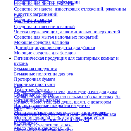
Средства для чистки кофемашин
Средства для чистки туалетов
Средства от налета, известковых отложений, ржавчины
и других загрязнений
Еще
Средства от запаха
Удаление плесени
Средства от плесени в ванной
Чистка нержавеющих, аллюминиевых поверхностей
Средства для мытья напольных покрытий
Моющие средства для пола
Дезинфицирующие средства для уборки
Моющие средства для фасадов
Гигиеническая продукция для санитарных комнат и
кухонь
Бумажная продукция
Бумажные полотенца для рук
Протирочная бумага
Рулонные простыни
Еще
Туалетная бумага
Жидкое мыло, мыло-пена, шампуни, гели для душа
Бумажные салфетки
Жидкое мыло (крем-мыло,гель-мыло)в канистрах, 5л
Гигиенические пакеты
Жидкое мыло, гель для душа, шамп. с дозатором
Индивидуальные покрытия на унитаз
Крем для рук
Еще
Мыло антибактериальное, дезинфицирующее
Освежители воздуха, удалители, блокаторы запаха
Мыло, мыло-пена, гель для душа, шампунь в
Автоматические освежители воздуха
картриджах
Блокаторы, удалители запаха
Мыло-пена в канистрах, 5л
Бытовые освежители воздуха