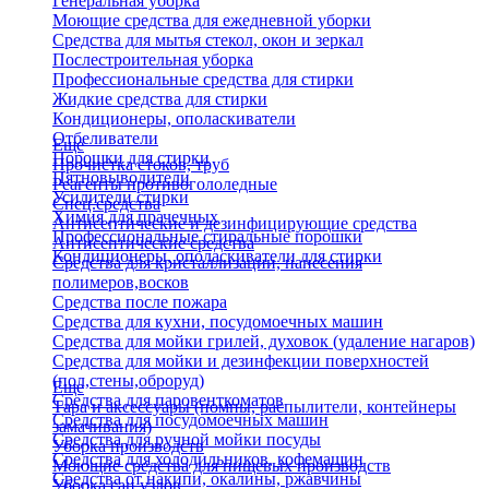
Генеральная уборка
Моющие средства для ежедневной уборки
Средства для мытья стекол, окон и зеркал
Послестроительная уборка
Профессиональные средства для стирки
Жидкие средства для стирки
Кондиционеры, ополаскиватели
Отбеливатели
Еще
Порошки для стирки
Прочистка стоков, труб
Пятновыводители
Реагенты противогололедные
Усилители стирки
Спец.средства
Химия для прачечных
Антисептические и дезинфицирующие средства
Профессиональные стиральные порошки
Антисептические средства
Кондиционеры, ополаскиватели для стирки
Средства для кристаллизации, нанесения
полимеров,восков
Средства после пожара
Средства для кухни, посудомоечных машин
Средства для мойки грилей, духовок (удаление нагаров)
Средства для мойки и дезинфекции поверхностей
(пол,стены,оброруд)
Еще
Средства для паровенткоматов
Тара и аксессуары (помпы, распылители, контейнеры
Средства для посудомоечных машин
замачивания)
Средства для ручной мойки посуды
Уборка производств
Средства для холодильников, кофемашин
Моющие средства для пищевых производств
Средства от накипи, окалины, ржавчины
Уборка сан.узлов