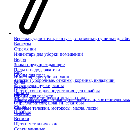
Веревки, удлинтели, вантузы, стремянки, сушилки для бе
Вантузы
Стремянки
Инвентарь для уборки помещений
Ведра
Знаки предупреждающие
Пады и падодержатели
Еще
Сгоны для пола
Инвентарь для уборки улиц
Тележки уборочные, отжимы, корзины, вкладыши
Вилы
Флаундеры, ручки, мопы
Грабли
Щетки, совки для подметания, дер.швабры
Лопаты
Еще
Отжим для тележек
Метлы, веники, щетки метал., совки
Тара и аксессуары (помпы, распылители, контейнеры зам
Ручки для швабр
Опрыскиватели, шланги, секаторы
Мопы
Садовые тележки, мотокосы, масла, лески
Швабры
Черенки
Веники
Щетки металлические
Совки уличные