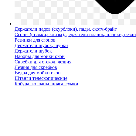
Держатели падов (скурблоки), пады, скотч-брайт
Сгоны (стяжки,склизы), держатели планок, планки, рези
Резинки для сгонов
Держатели шубок, шубки
Держатели шубок
Наборы для мойки окон
Скребки для стекол, лезвия
Лезвия для скребков
Ведра для мойки окон
Штанги телескопические
Кобура, колчаны, пояса, сумки