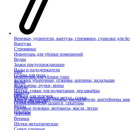
Веревки, удлинтели, вантузы, стремянки, сушилки для бе
Вантузы
Стремянки
Инвентарь для уборки помещений
Ведра
Знаки предупреждающие
Пады и падодержатели
Еще
Сгоны для пола
Инвентарь для уборки улиц
Тележки уборочные, отжимы, корзины, вкладыши
Вилы
Флаундеры, ручки, мопы
Грабли
Щетки, совки для подметания, дер.швабры
Лопаты
Еще
Отжим для тележек
Метлы, веники, щетки метал., совки
Тара и аксессуары (помпы, распылители, контейнеры зам
Ручки для швабр
Опрыскиватели, шланги, секаторы
Мопы
Садовые тележки, мотокосы, масла, лески
Швабры
Черенки
Веники
Щетки металлические
Совки уличные