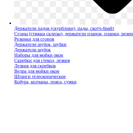
Держатели падов (скурблоки), пады, скотч-брайт
Сгоны (стяжки,склизы), держатели планок, планки, рези
Резинки для сгонов
Держатели шубок, шубки
Держатели шубок
Наборы для мойки окон
Скребки для стекол, лезвия
Лезвия для скребков
Ведра для мойки окон
Штанги телескопические
Кобура, колчаны, пояса, сумки