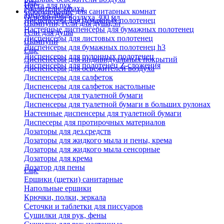
Еще
Паста для рук
Удалители запаха
Оборудование для санитарных комнат
Твердое мыло
Освежители воздуха 300 мл
Диспенсеры для бумажных полотенец
Шампуни, гели для душа,5л
Настенные диспенсеры для бумажных полотенец
Гели для душа
Диспенсеры для листовых полотенец
Шампуни
Диспенсеры для бумажных полотенец h3
Еще
Диспенсеры для рулонных полотенец
Диспенсеры для индивидуальных покрытий
Диспенсеры для полотенец Z-сложения
Диспенсеры для освежителей воздуха
Диспенсеры для салфеток
Диспенсеры для салфеток настольные
Диспенсеры для туалетной бумаги
Диспенсеры для туалетной бумаги в больших рулонах
Настенные диспенсеры для туалетной бумаги
Диспесеры для протирочных материалов
Дозаторы для дез.средств
Дозаторы для жидкого мыла и пены, крема
Дозаторы для жидкого мыла сенсорные
Дозаторы для крема
Дозатор для пены
Еще
Ершики (щетки) санитарные
Напольные ершики
Крючки, полки, зеркала
Сеточки и таблетки для писсуаров
Сушилки для рук, фены