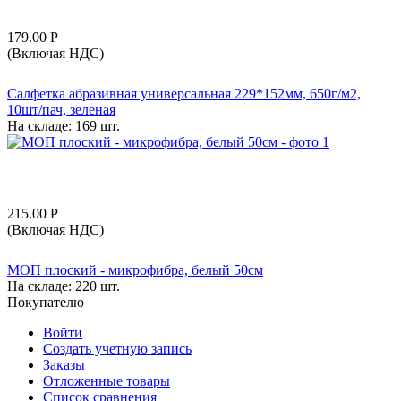
179.00
Р
(Включая НДС)
Салфетка абразивная универсальная 229*152мм, 650г/м2,
10шт/пач, зеленая
На складе:
169 шт.
215.00
Р
(Включая НДС)
МОП плоский - микрофибра, белый 50см
На складе:
220 шт.
Покупателю
Войти
Создать учетную запись
Заказы
Отложенные товары
Список сравнения