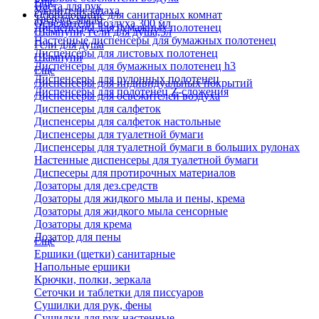
Еще
Паста для рук
Удалители запаха
Оборудование для санитарных комнат
Твердое мыло
Освежители воздуха 300 мл
Диспенсеры для бумажных полотенец
Шампуни, гели для душа,5л
Настенные диспенсеры для бумажных полотенец
Гели для душа
Диспенсеры для листовых полотенец
Шампуни
Диспенсеры для бумажных полотенец h3
Еще
Диспенсеры для рулонных полотенец
Диспенсеры для индивидуальных покрытий
Диспенсеры для полотенец Z-сложения
Диспенсеры для освежителей воздуха
Диспенсеры для салфеток
Диспенсеры для салфеток настольные
Диспенсеры для туалетной бумаги
Диспенсеры для туалетной бумаги в больших рулонах
Настенные диспенсеры для туалетной бумаги
Диспесеры для протирочных материалов
Дозаторы для дез.средств
Дозаторы для жидкого мыла и пены, крема
Дозаторы для жидкого мыла сенсорные
Дозаторы для крема
Дозатор для пены
Еще
Ершики (щетки) санитарные
Напольные ершики
Крючки, полки, зеркала
Сеточки и таблетки для писсуаров
Сушилки для рук, фены
Сушилки для рук настенные