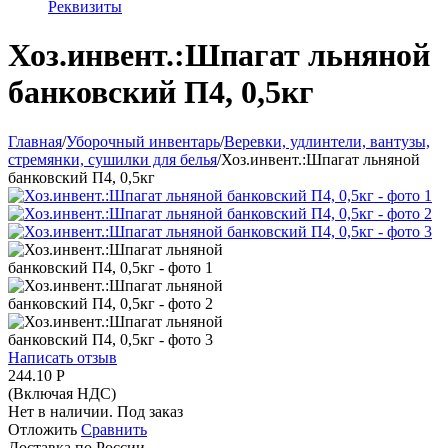
Реквизиты
Хоз.инвент.:Шпагат льняной
банковский П4, 0,5кг
Главная
/
Уборочный инвентарь
/
Веревки, удлинтели, вантузы,
стремянки, сушилки для белья
/
Хоз.инвент.:Шпагат льняной
банковский П4, 0,5кг
Написать отзыв
244.10
Р
(Включая НДС)
Нет в наличии. Под заказ
Отложить
Сравнить
Доставка по России