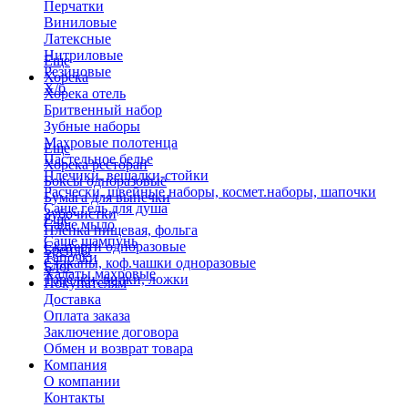
Перчатки
Виниловые
Латексные
Нитриловые
Еще
Резиновые
Хорека
Х/б
Хорека отель
Бритвенный набор
Зубные наборы
Махровые полотенца
Еще
Пастельное белье
Хорека ресторан
Плечики, вешалки-стойки
Боксы одноразовые
Расчески, швейные наборы, космет.наборы, шапочки
Бумага для выпечки
Саше гель для душа
Зубочистки
Еще
Саше мыло
Пленка пищевая, фольга
Саше шампунь
Скатерти одноразовые
Бренды
Тапочки
Стаканы, коф.чашки одноразовые
Блог
Халаты махровые
Тарелки, вилки, ложки
Покупателям
Доставка
Оплата заказа
Заключение договора
Обмен и возврат товара
Компания
О компании
Контакты