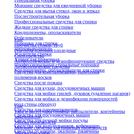
Генеральная уборка
Моющие средства для ежедневной уборки
Средства для мытья стекол, окон и зеркал
Послестроительная уборка
Профессиональные средства для стирки
Жидкие средства для стирки
Кондиционеры, ополаскиватели
Отбеливатели
Еще
Порошки для стирки
Прочистка стоков, труб
Пятновыводители
Реагенты противогололедные
Усилители стирки
Спец.средства
Химия для прачечных
Антисептические и дезинфицирующие средства
Профессиональные стиральные порошки
Антисептические средства
Кондиционеры, ополаскиватели для стирки
Средства для кристаллизации, нанесения
полимеров,восков
Средства после пожара
Средства для кухни, посудомоечных машин
Средства для мойки грилей, духовок (удаление нагаров)
Средства для мойки и дезинфекции поверхностей
(пол,стены,оброруд)
Еще
Средства для паровенткоматов
Тара и аксессуары (помпы, распылители, контейнеры
Средства для посудомоечных машин
замачивания)
Средства для ручной мойки посуды
Уборка производств
Средства для холодильников, кофемашин
Моющие средства для пищевых производств
Средства от накипи, окалины, ржавчины
Уборка сан.узлов