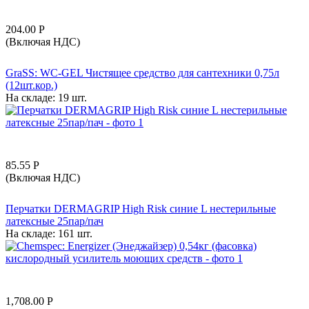
204.00
Р
(Включая НДС)
GraSS: WC-GEL Чистящее средство для сантехники 0,75л
(12шт.кор.)
На складе:
19 шт.
85.55
Р
(Включая НДС)
Перчатки DERMAGRIP High Risk синие L нестерильные
латексные 25пар/пач
На складе:
161 шт.
1,708.00
Р