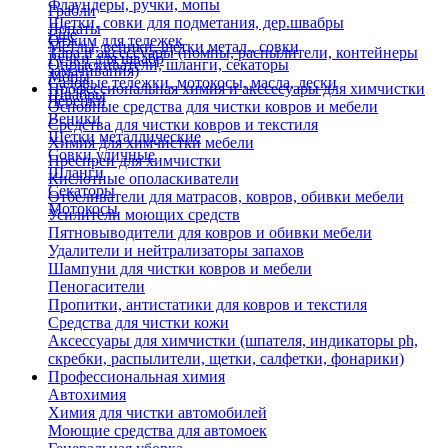
Флаундеры, ручки, мопы
Грабли
Щетки, совки для подметания, дер.швабры
Лопаты
Еще
Отжим для тележек
Метлы, веники, щетки метал., совки
Тара и аксессуары (помпы, распылители, контейнеры
Ручки для швабр
Опрыскиватели, шланги, секаторы
замачивания)
Мопы
Садовые тележки, мотокосы, масла, лески
Профессиональная химия и акссесуары для химчистки
Швабры
Черенки
Основные средства для чистки ковров и мебели
Веники
Средства для чистки ковров и текстиля
Щетки металлические
Химия для химчистки мебели
Совки уличные
Преспреи для химчистки
Шланги
Кислотные ополаскиватели
Секаторы
Отбеливатели для матрасов, ковров, обивки мебели
Мотокосы
Усилители моющих средств
Пятновыводители для ковров и обивки мебели
Удалители и нейтрализаторы запахов
Шампуни для чистки ковров и мебели
Пеногасители
Пропитки, антистатики для ковров и текстиля
Средства для чистки кожи
Аксессуары для химчистки (шпателя, индикаторы ph,
скребки, распылители, щетки, салфетки, фонарики)
Профессиональная химия
Автохимия
Химия для чистки автомобилей
Моющие средства для автомоек