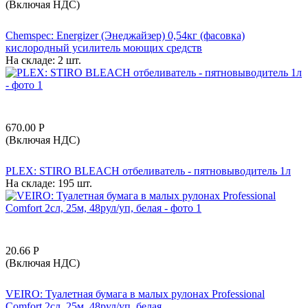
(Включая НДС)
Chemspec: Energizer (Энеджайзер) 0,54кг (фасовка)
кислородный усилитель моющих средств
На складе:
2 шт.
670.00
Р
(Включая НДС)
PLEX: STIRO BLEACH отбеливатель - пятновыводитель 1л
На складе:
195 шт.
20.66
Р
(Включая НДС)
VEIRO: Туалетная бумага в малых рулонах Professional
Comfort 2сл, 25м, 48рул/уп, белая