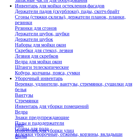
Запасные части для оборудования
Инвентарь для мойки остекления,фасадов
Держатели падов (скурблоки), пады, скотч-брайт
Сгоны (стяжки,склизы), держатели планок, планки,
резинки
Резинки для сгонов
Держатели шубок, шубки
Держатели шубок
Наборы для мойки окон
Скребки для стекол, лезвия
Лезвия для скребков
Ведра для мойки окон
Штанги телескопические
Кобура, колчаны, пояса, сумки
Уборочный инвентарь
Веревки, удлинтели, вантузы, стремянки, сушилки для
белья
Вантузы
Стремянки
Инвентарь для уборки помещений
Ведра
Знаки предупреждающие
Пады и падодержатели
Еще
Сгоны для пола
Инвентарь для уборки улиц
Тележки уборочные, отжимы, корзины, вкладыши
Вилы