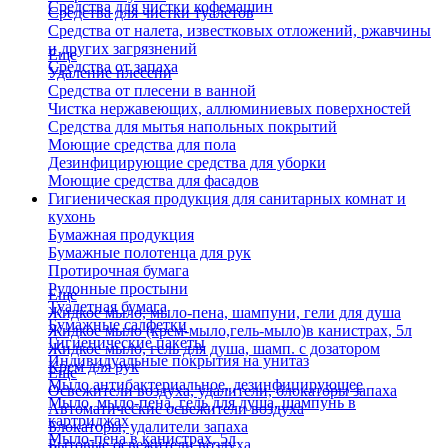
Средства для чистки кофемашин
Средства для чистки туалетов
Средства от налета, известковых отложений, ржавчины
и других загрязнений
Еще
Средства от запаха
Удаление плесени
Средства от плесени в ванной
Чистка нержавеющих, аллюминиевых поверхностей
Средства для мытья напольных покрытий
Моющие средства для пола
Дезинфицирующие средства для уборки
Моющие средства для фасадов
Гигиеническая продукция для санитарных комнат и
кухонь
Бумажная продукция
Бумажные полотенца для рук
Протирочная бумага
Рулонные простыни
Еще
Туалетная бумага
Жидкое мыло, мыло-пена, шампуни, гели для душа
Бумажные салфетки
Жидкое мыло (крем-мыло,гель-мыло)в канистрах, 5л
Гигиенические пакеты
Жидкое мыло, гель для душа, шамп. с дозатором
Индивидуальные покрытия на унитаз
Крем для рук
Еще
Мыло антибактериальное, дезинфицирующее
Освежители воздуха, удалители, блокаторы запаха
Мыло, мыло-пена, гель для душа, шампунь в
Автоматические освежители воздуха
картриджах
Блокаторы, удалители запаха
Мыло-пена в канистрах, 5л
Бытовые освежители воздуха