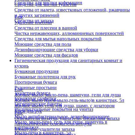
Средства для чистки кофемашин
Средства для чистки туалетов
Средства от налета, известковых отложений, ржавчины
и других загрязнений
Еще
Средства от запаха
Удаление плесени
Средства от плесени в ванной
Чистка нержавеющих, аллюминиевых поверхностей
Средства для мытья напольных покрытий
Моющие средства для пола
Дезинфицирующие средства для уборки
Моющие средства для фасадов
Гигиеническая продукция для санитарных комнат и
кухонь
Бумажная продукция
Бумажные полотенца для рук
Протирочная бумага
Рулонные простыни
Еще
Туалетная бумага
Жидкое мыло, мыло-пена, шампуни, гели для душа
Бумажные салфетки
Жидкое мыло (крем-мыло,гель-мыло)в канистрах, 5л
Гигиенические пакеты
Жидкое мыло, гель для душа, шамп. с дозатором
Индивидуальные покрытия на унитаз
Крем для рук
Еще
Мыло антибактериальное, дезинфицирующее
Освежители воздуха, удалители, блокаторы запаха
Мыло, мыло-пена, гель для душа, шампунь в
Автоматические освежители воздуха
картриджах
Блокаторы, удалители запаха
Мыло-пена в канистрах, 5л
Бытовые освежители воздуха