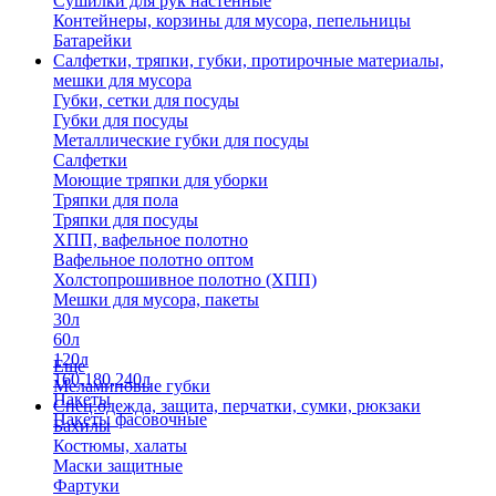
Сушилки для рук настенные
Контейнеры, корзины для мусора, пепельницы
Батарейки
Салфетки, тряпки, губки, протирочные материалы,
мешки для мусора
Губки, сетки для посуды
Губки для посуды
Металлические губки для посуды
Салфетки
Моющие тряпки для уборки
Тряпки для пола
Тряпки для посуды
ХПП, вафельное полотно
Вафельное полотно оптом
Холстопрошивное полотно (ХПП)
Мешки для мусора, пакеты
30л
60л
120л
Еще
160,180,240л
Меламиновые губки
Пакеты
Спец.одежда, защита, перчатки, сумки, рюкзаки
Пакеты фасовочные
Бахилы
Костюмы, халаты
Маски защитные
Фартуки