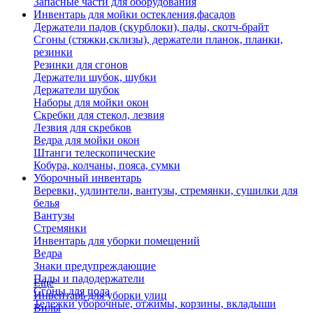
Запасные части для оборудования
Инвентарь для мойки остекления,фасадов
Держатели падов (скурблоки), пады, скотч-брайт
Сгоны (стяжки,склизы), держатели планок, планки,
резинки
Резинки для сгонов
Держатели шубок, шубки
Держатели шубок
Наборы для мойки окон
Скребки для стекол, лезвия
Лезвия для скребков
Ведра для мойки окон
Штанги телескопические
Кобура, колчаны, пояса, сумки
Уборочный инвентарь
Веревки, удлинтели, вантузы, стремянки, сушилки для
белья
Вантузы
Стремянки
Инвентарь для уборки помещений
Ведра
Знаки предупреждающие
Пады и падодержатели
Еще
Сгоны для пола
Инвентарь для уборки улиц
Тележки уборочные, отжимы, корзины, вкладыши
Вилы