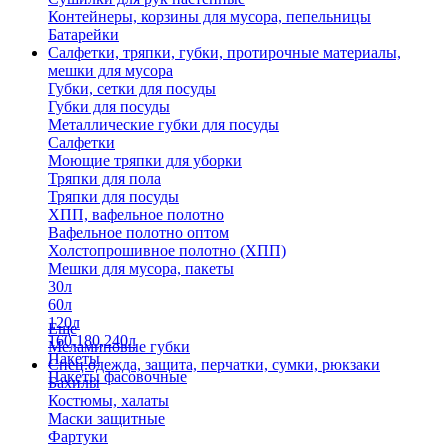
Контейнеры, корзины для мусора, пепельницы
Батарейки
Салфетки, тряпки, губки, протирочные материалы,
мешки для мусора
Губки, сетки для посуды
Губки для посуды
Металлические губки для посуды
Салфетки
Моющие тряпки для уборки
Тряпки для пола
Тряпки для посуды
ХПП, вафельное полотно
Вафельное полотно оптом
Холстопрошивное полотно (ХПП)
Мешки для мусора, пакеты
30л
60л
120л
Еще
160,180,240л
Меламиновые губки
Пакеты
Спец.одежда, защита, перчатки, сумки, рюкзаки
Пакеты фасовочные
Бахилы
Костюмы, халаты
Маски защитные
Фартуки