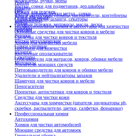
Флаундеры, ручки, мопы
Грабли
Щетки, совки для подметания, дер.швабры
Лопаты
Еще
Отжим для тележек
Метлы, веники, щетки метал., совки
Тара и аксессуары (помпы, распылители, контейнеры
Ручки для швабр
Опрыскиватели, шланги, секаторы
замачивания)
Мопы
Садовые тележки, мотокосы, масла, лески
Профессиональная химия и акссесуары для химчистки
Швабры
Черенки
Основные средства для чистки ковров и мебели
Веники
Средства для чистки ковров и текстиля
Щетки металлические
Химия для химчистки мебели
Совки уличные
Преспреи для химчистки
Шланги
Кислотные ополаскиватели
Секаторы
Отбеливатели для матрасов, ковров, обивки мебели
Мотокосы
Усилители моющих средств
Пятновыводители для ковров и обивки мебели
Удалители и нейтрализаторы запахов
Шампуни для чистки ковров и мебели
Пеногасители
Пропитки, антистатики для ковров и текстиля
Средства для чистки кожи
Аксессуары для химчистки (шпателя, индикаторы ph,
скребки, распылители, щетки, салфетки, фонарики)
Профессиональная химия
Автохимия
Химия для чистки автомобилей
Моющие средства для автомоек
Генеральная уборка