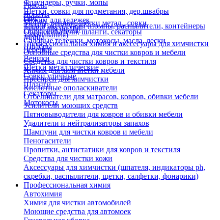
Флаундеры, ручки, мопы
Грабли
Щетки, совки для подметания, дер.швабры
Лопаты
Еще
Отжим для тележек
Метлы, веники, щетки метал., совки
Тара и аксессуары (помпы, распылители, контейнеры
Ручки для швабр
Опрыскиватели, шланги, секаторы
замачивания)
Мопы
Садовые тележки, мотокосы, масла, лески
Профессиональная химия и акссесуары для химчистки
Швабры
Черенки
Основные средства для чистки ковров и мебели
Веники
Средства для чистки ковров и текстиля
Щетки металлические
Химия для химчистки мебели
Совки уличные
Преспреи для химчистки
Шланги
Кислотные ополаскиватели
Секаторы
Отбеливатели для матрасов, ковров, обивки мебели
Мотокосы
Усилители моющих средств
Пятновыводители для ковров и обивки мебели
Удалители и нейтрализаторы запахов
Шампуни для чистки ковров и мебели
Пеногасители
Пропитки, антистатики для ковров и текстиля
Средства для чистки кожи
Аксессуары для химчистки (шпателя, индикаторы ph,
скребки, распылители, щетки, салфетки, фонарики)
Профессиональная химия
Автохимия
Химия для чистки автомобилей
Моющие средства для автомоек