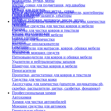
Флаундеры, ручки, мопы
Грабли
Щетки, совки для подметания, дер.швабры
Лопаты
Еще
Отжим для тележек
Метлы, веники, щетки метал., совки
Тара и аксессуары (помпы, распылители, контейнеры
Ручки для швабр
Опрыскиватели, шланги, секаторы
замачивания)
Мопы
Садовые тележки, мотокосы, масла, лески
Профессиональная химия и акссесуары для химчистки
Швабры
Черенки
Основные средства для чистки ковров и мебели
Веники
Средства для чистки ковров и текстиля
Щетки металлические
Химия для химчистки мебели
Совки уличные
Преспреи для химчистки
Шланги
Кислотные ополаскиватели
Секаторы
Отбеливатели для матрасов, ковров, обивки мебели
Мотокосы
Усилители моющих средств
Пятновыводители для ковров и обивки мебели
Удалители и нейтрализаторы запахов
Шампуни для чистки ковров и мебели
Пеногасители
Пропитки, антистатики для ковров и текстиля
Средства для чистки кожи
Аксессуары для химчистки (шпателя, индикаторы ph,
скребки, распылители, щетки, салфетки, фонарики)
Профессиональная химия
Автохимия
Химия для чистки автомобилей
Моющие средства для автомоек
Генеральная уборка