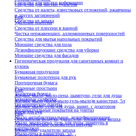
Средства для чистки кофемашин
Средства для чистки туалетов
Средства от налета, известковых отложений, ржавчины
и других загрязнений
Еще
Средства от запаха
Удаление плесени
Средства от плесени в ванной
Чистка нержавеющих, аллюминиевых поверхностей
Средства для мытья напольных покрытий
Моющие средства для пола
Дезинфицирующие средства для уборки
Моющие средства для фасадов
Гигиеническая продукция для санитарных комнат и
кухонь
Бумажная продукция
Бумажные полотенца для рук
Протирочная бумага
Рулонные простыни
Еще
Туалетная бумага
Жидкое мыло, мыло-пена, шампуни, гели для душа
Бумажные салфетки
Жидкое мыло (крем-мыло,гель-мыло)в канистрах, 5л
Гигиенические пакеты
Жидкое мыло, гель для душа, шамп. с дозатором
Индивидуальные покрытия на унитаз
Крем для рук
Еще
Мыло антибактериальное, дезинфицирующее
Освежители воздуха, удалители, блокаторы запаха
Мыло, мыло-пена, гель для душа, шампунь в
Автоматические освежители воздуха
картриджах
Блокаторы, удалители запаха
Мыло-пена в канистрах, 5л
Бытовые освежители воздуха