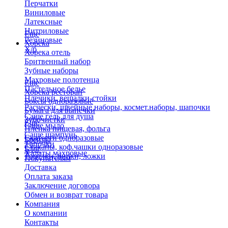
Перчатки
Виниловые
Латексные
Нитриловые
Еще
Резиновые
Хорека
Х/б
Хорека отель
Бритвенный набор
Зубные наборы
Махровые полотенца
Еще
Пастельное белье
Хорека ресторан
Плечики, вешалки-стойки
Боксы одноразовые
Расчески, швейные наборы, космет.наборы, шапочки
Бумага для выпечки
Саше гель для душа
Зубочистки
Еще
Саше мыло
Пленка пищевая, фольга
Саше шампунь
Скатерти одноразовые
Бренды
Тапочки
Стаканы, коф.чашки одноразовые
Блог
Халаты махровые
Тарелки, вилки, ложки
Покупателям
Доставка
Оплата заказа
Заключение договора
Обмен и возврат товара
Компания
О компании
Контакты