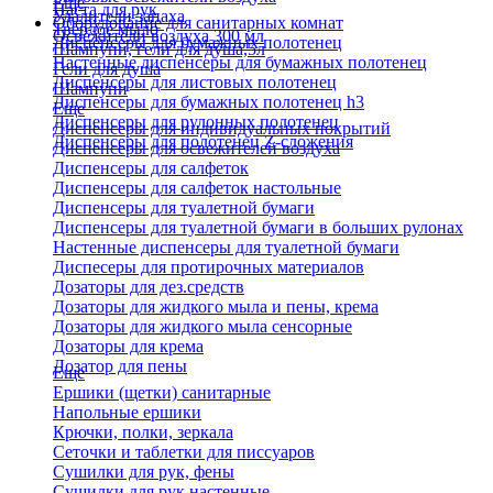
Еще
Паста для рук
Удалители запаха
Оборудование для санитарных комнат
Твердое мыло
Освежители воздуха 300 мл
Диспенсеры для бумажных полотенец
Шампуни, гели для душа,5л
Настенные диспенсеры для бумажных полотенец
Гели для душа
Диспенсеры для листовых полотенец
Шампуни
Диспенсеры для бумажных полотенец h3
Еще
Диспенсеры для рулонных полотенец
Диспенсеры для индивидуальных покрытий
Диспенсеры для полотенец Z-сложения
Диспенсеры для освежителей воздуха
Диспенсеры для салфеток
Диспенсеры для салфеток настольные
Диспенсеры для туалетной бумаги
Диспенсеры для туалетной бумаги в больших рулонах
Настенные диспенсеры для туалетной бумаги
Диспесеры для протирочных материалов
Дозаторы для дез.средств
Дозаторы для жидкого мыла и пены, крема
Дозаторы для жидкого мыла сенсорные
Дозаторы для крема
Дозатор для пены
Еще
Ершики (щетки) санитарные
Напольные ершики
Крючки, полки, зеркала
Сеточки и таблетки для писсуаров
Сушилки для рук, фены
Сушилки для рук настенные