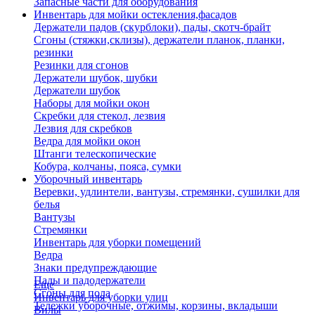
Запасные части для оборудования
Инвентарь для мойки остекления,фасадов
Держатели падов (скурблоки), пады, скотч-брайт
Сгоны (стяжки,склизы), держатели планок, планки,
резинки
Резинки для сгонов
Держатели шубок, шубки
Держатели шубок
Наборы для мойки окон
Скребки для стекол, лезвия
Лезвия для скребков
Ведра для мойки окон
Штанги телескопические
Кобура, колчаны, пояса, сумки
Уборочный инвентарь
Веревки, удлинтели, вантузы, стремянки, сушилки для
белья
Вантузы
Стремянки
Инвентарь для уборки помещений
Ведра
Знаки предупреждающие
Пады и падодержатели
Еще
Сгоны для пола
Инвентарь для уборки улиц
Тележки уборочные, отжимы, корзины, вкладыши
Вилы