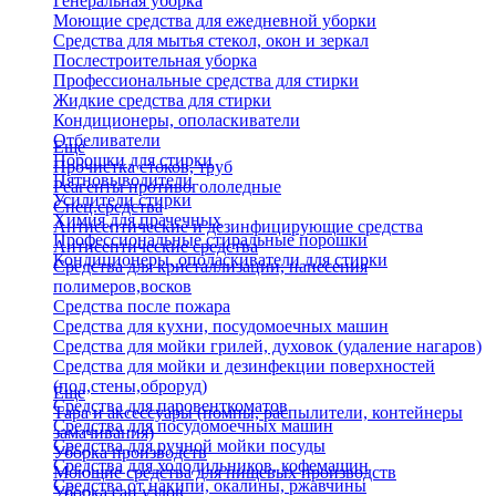
Генеральная уборка
Моющие средства для ежедневной уборки
Средства для мытья стекол, окон и зеркал
Послестроительная уборка
Профессиональные средства для стирки
Жидкие средства для стирки
Кондиционеры, ополаскиватели
Отбеливатели
Еще
Порошки для стирки
Прочистка стоков, труб
Пятновыводители
Реагенты противогололедные
Усилители стирки
Спец.средства
Химия для прачечных
Антисептические и дезинфицирующие средства
Профессиональные стиральные порошки
Антисептические средства
Кондиционеры, ополаскиватели для стирки
Средства для кристаллизации, нанесения
полимеров,восков
Средства после пожара
Средства для кухни, посудомоечных машин
Средства для мойки грилей, духовок (удаление нагаров)
Средства для мойки и дезинфекции поверхностей
(пол,стены,оброруд)
Еще
Средства для паровенткоматов
Тара и аксессуары (помпы, распылители, контейнеры
Средства для посудомоечных машин
замачивания)
Средства для ручной мойки посуды
Уборка производств
Средства для холодильников, кофемашин
Моющие средства для пищевых производств
Средства от накипи, окалины, ржавчины
Уборка сан.узлов