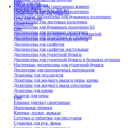
Еще
Паста для рук
Удалители запаха
Оборудование для санитарных комнат
Твердое мыло
Освежители воздуха 300 мл
Диспенсеры для бумажных полотенец
Шампуни, гели для душа,5л
Настенные диспенсеры для бумажных полотенец
Гели для душа
Диспенсеры для листовых полотенец
Шампуни
Диспенсеры для бумажных полотенец h3
Еще
Диспенсеры для рулонных полотенец
Диспенсеры для индивидуальных покрытий
Диспенсеры для полотенец Z-сложения
Диспенсеры для освежителей воздуха
Диспенсеры для салфеток
Диспенсеры для салфеток настольные
Диспенсеры для туалетной бумаги
Диспенсеры для туалетной бумаги в больших рулонах
Настенные диспенсеры для туалетной бумаги
Диспесеры для протирочных материалов
Дозаторы для дез.средств
Дозаторы для жидкого мыла и пены, крема
Дозаторы для жидкого мыла сенсорные
Дозаторы для крема
Дозатор для пены
Еще
Ершики (щетки) санитарные
Напольные ершики
Крючки, полки, зеркала
Сеточки и таблетки для писсуаров
Сушилки для рук, фены