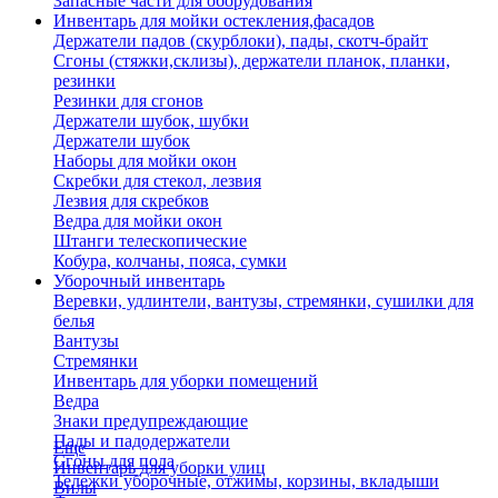
Запасные части для оборудования
Инвентарь для мойки остекления,фасадов
Держатели падов (скурблоки), пады, скотч-брайт
Сгоны (стяжки,склизы), держатели планок, планки,
резинки
Резинки для сгонов
Держатели шубок, шубки
Держатели шубок
Наборы для мойки окон
Скребки для стекол, лезвия
Лезвия для скребков
Ведра для мойки окон
Штанги телескопические
Кобура, колчаны, пояса, сумки
Уборочный инвентарь
Веревки, удлинтели, вантузы, стремянки, сушилки для
белья
Вантузы
Стремянки
Инвентарь для уборки помещений
Ведра
Знаки предупреждающие
Пады и падодержатели
Еще
Сгоны для пола
Инвентарь для уборки улиц
Тележки уборочные, отжимы, корзины, вкладыши
Вилы