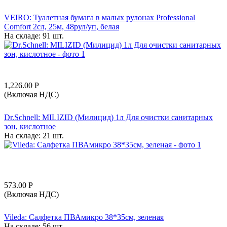
VEIRO: Туалетная бумага в малых рулонах Professional
Comfort 2сл, 25м, 48рул/уп, белая
На складе:
91 шт.
1,226.00
Р
(Включая НДС)
Dr.Schnell: MILIZID (Милицид) 1л Для очистки санитарных
зон, кислотное
На складе:
21 шт.
573.00
Р
(Включая НДС)
Vileda: Салфетка ПВАмикро 38*35см, зеленая
На складе:
56 шт.