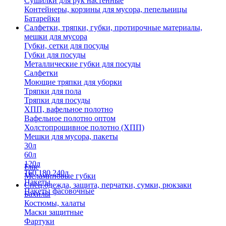
Сушилки для рук настенные
Контейнеры, корзины для мусора, пепельницы
Батарейки
Салфетки, тряпки, губки, протирочные материалы,
мешки для мусора
Губки, сетки для посуды
Губки для посуды
Металлические губки для посуды
Салфетки
Моющие тряпки для уборки
Тряпки для пола
Тряпки для посуды
ХПП, вафельное полотно
Вафельное полотно оптом
Холстопрошивное полотно (ХПП)
Мешки для мусора, пакеты
30л
60л
120л
Еще
160,180,240л
Меламиновые губки
Пакеты
Спец.одежда, защита, перчатки, сумки, рюкзаки
Пакеты фасовочные
Бахилы
Костюмы, халаты
Маски защитные
Фартуки