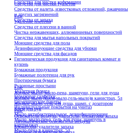
Средства для чистки кофемашин
Средства для чистки туалетов
Средства от налета, известковых отложений, ржавчины
и других загрязнений
Еще
Средства от запаха
Удаление плесени
Средства от плесени в ванной
Чистка нержавеющих, аллюминиевых поверхностей
Средства для мытья напольных покрытий
Моющие средства для пола
Дезинфицирующие средства для уборки
Моющие средства для фасадов
Гигиеническая продукция для санитарных комнат и
кухонь
Бумажная продукция
Бумажные полотенца для рук
Протирочная бумага
Рулонные простыни
Еще
Туалетная бумага
Жидкое мыло, мыло-пена, шампуни, гели для душа
Бумажные салфетки
Жидкое мыло (крем-мыло,гель-мыло)в канистрах, 5л
Гигиенические пакеты
Жидкое мыло, гель для душа, шамп. с дозатором
Индивидуальные покрытия на унитаз
Крем для рук
Еще
Мыло антибактериальное, дезинфицирующее
Освежители воздуха, удалители, блокаторы запаха
Мыло, мыло-пена, гель для душа, шампунь в
Автоматические освежители воздуха
картриджах
Блокаторы, удалители запаха
Мыло-пена в канистрах, 5л
Бытовые освежители воздуха