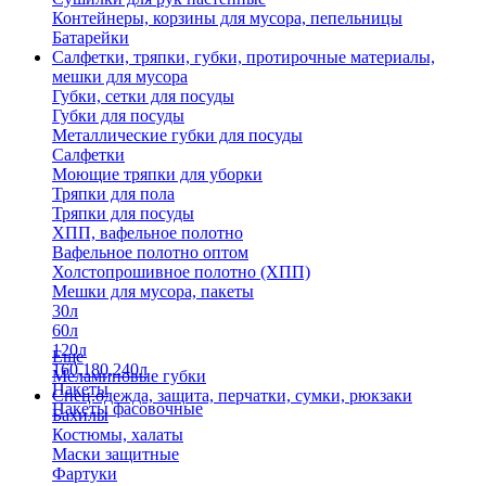
Контейнеры, корзины для мусора, пепельницы
Батарейки
Салфетки, тряпки, губки, протирочные материалы,
мешки для мусора
Губки, сетки для посуды
Губки для посуды
Металлические губки для посуды
Салфетки
Моющие тряпки для уборки
Тряпки для пола
Тряпки для посуды
ХПП, вафельное полотно
Вафельное полотно оптом
Холстопрошивное полотно (ХПП)
Мешки для мусора, пакеты
30л
60л
120л
Еще
160,180,240л
Меламиновые губки
Пакеты
Спец.одежда, защита, перчатки, сумки, рюкзаки
Пакеты фасовочные
Бахилы
Костюмы, халаты
Маски защитные
Фартуки