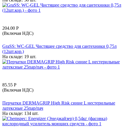
204.00
Р
(Включая НДС)
GraSS: WC-GEL Чистящее средство для сантехники 0,75л
(12шт.кор.)
На складе:
19 шт.
85.55
Р
(Включая НДС)
Перчатки DERMAGRIP High Risk синие L нестерильные
латексные 25пар/пач
На складе:
134 шт.