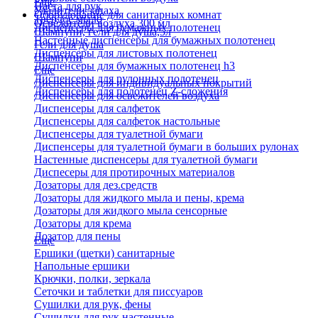
Еще
Паста для рук
Удалители запаха
Оборудование для санитарных комнат
Твердое мыло
Освежители воздуха 300 мл
Диспенсеры для бумажных полотенец
Шампуни, гели для душа,5л
Настенные диспенсеры для бумажных полотенец
Гели для душа
Диспенсеры для листовых полотенец
Шампуни
Диспенсеры для бумажных полотенец h3
Еще
Диспенсеры для рулонных полотенец
Диспенсеры для индивидуальных покрытий
Диспенсеры для полотенец Z-сложения
Диспенсеры для освежителей воздуха
Диспенсеры для салфеток
Диспенсеры для салфеток настольные
Диспенсеры для туалетной бумаги
Диспенсеры для туалетной бумаги в больших рулонах
Настенные диспенсеры для туалетной бумаги
Диспесеры для протирочных материалов
Дозаторы для дез.средств
Дозаторы для жидкого мыла и пены, крема
Дозаторы для жидкого мыла сенсорные
Дозаторы для крема
Дозатор для пены
Еще
Ершики (щетки) санитарные
Напольные ершики
Крючки, полки, зеркала
Сеточки и таблетки для писсуаров
Сушилки для рук, фены
Сушилки для рук настенные