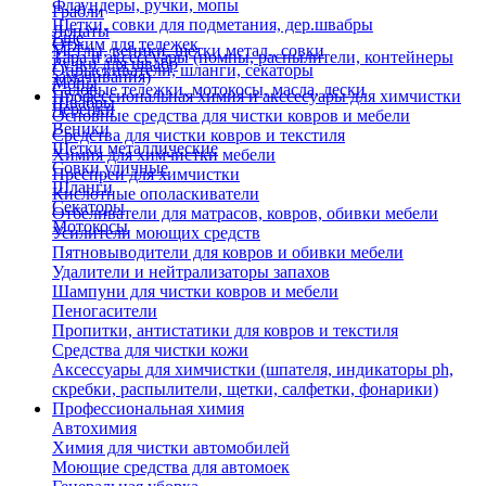
Флаундеры, ручки, мопы
Грабли
Щетки, совки для подметания, дер.швабры
Лопаты
Еще
Отжим для тележек
Метлы, веники, щетки метал., совки
Тара и аксессуары (помпы, распылители, контейнеры
Ручки для швабр
Опрыскиватели, шланги, секаторы
замачивания)
Мопы
Садовые тележки, мотокосы, масла, лески
Профессиональная химия и акссесуары для химчистки
Швабры
Черенки
Основные средства для чистки ковров и мебели
Веники
Средства для чистки ковров и текстиля
Щетки металлические
Химия для химчистки мебели
Совки уличные
Преспреи для химчистки
Шланги
Кислотные ополаскиватели
Секаторы
Отбеливатели для матрасов, ковров, обивки мебели
Мотокосы
Усилители моющих средств
Пятновыводители для ковров и обивки мебели
Удалители и нейтрализаторы запахов
Шампуни для чистки ковров и мебели
Пеногасители
Пропитки, антистатики для ковров и текстиля
Средства для чистки кожи
Аксессуары для химчистки (шпателя, индикаторы ph,
скребки, распылители, щетки, салфетки, фонарики)
Профессиональная химия
Автохимия
Химия для чистки автомобилей
Моющие средства для автомоек