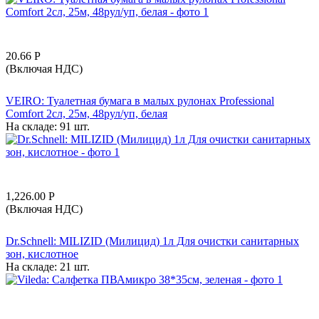
20.66
Р
(Включая НДС)
VEIRO: Туалетная бумага в малых рулонах Professional
Comfort 2сл, 25м, 48рул/уп, белая
На складе:
91 шт.
1,226.00
Р
(Включая НДС)
Dr.Schnell: MILIZID (Милицид) 1л Для очистки санитарных
зон, кислотное
На складе:
21 шт.