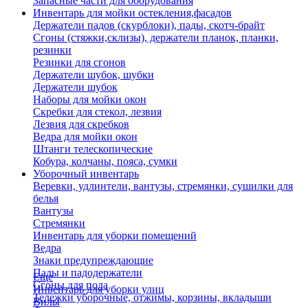
Запасные части для оборудования
Инвентарь для мойки остекления,фасадов
Держатели падов (скурблоки), пады, скотч-брайт
Сгоны (стяжки,склизы), держатели планок, планки,
резинки
Резинки для сгонов
Держатели шубок, шубки
Держатели шубок
Наборы для мойки окон
Скребки для стекол, лезвия
Лезвия для скребков
Ведра для мойки окон
Штанги телескопические
Кобура, колчаны, пояса, сумки
Уборочный инвентарь
Веревки, удлинтели, вантузы, стремянки, сушилки для
белья
Вантузы
Стремянки
Инвентарь для уборки помещений
Ведра
Знаки предупреждающие
Пады и падодержатели
Еще
Сгоны для пола
Инвентарь для уборки улиц
Тележки уборочные, отжимы, корзины, вкладыши
Вилы