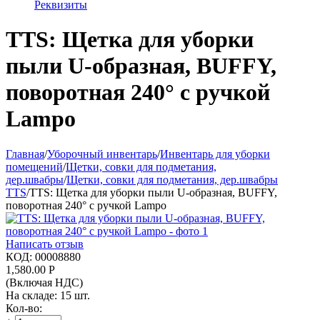
Реквизиты
TTS: Щетка для уборки
пыли U-образная, BUFFY,
поворотная 240° с ручкой
Lampo
Главная
/
Уборочный инвентарь
/
Инвентарь для уборки
помещений
/
Щетки, совки для подметания,
дер.швабры
/
Щетки, совки для подметания, дер.швабры
TTS
/
TTS: Щетка для уборки пыли U-образная, BUFFY,
поворотная 240° с ручкой Lampo
Написать отзыв
КОД:
00008880
1,580.00
Р
(Включая НДС)
На складе:
15 шт.
Кол-во: