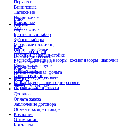
Перчатки
Виниловые
Латексные
Нитриловые
Еще
Резиновые
Хорека
Х/б
Хорека отель
Бритвенный набор
Зубные наборы
Махровые полотенца
Еще
Пастельное белье
Хорека ресторан
Плечики, вешалки-стойки
Боксы одноразовые
Расчески, швейные наборы, космет.наборы, шапочки
Бумага для выпечки
Саше гель для душа
Зубочистки
Еще
Саше мыло
Пленка пищевая, фольга
Саше шампунь
Скатерти одноразовые
Бренды
Тапочки
Стаканы, коф.чашки одноразовые
Блог
Халаты махровые
Тарелки, вилки, ложки
Покупателям
Доставка
Оплата заказа
Заключение договора
Обмен и возврат товара
Компания
О компании
Контакты