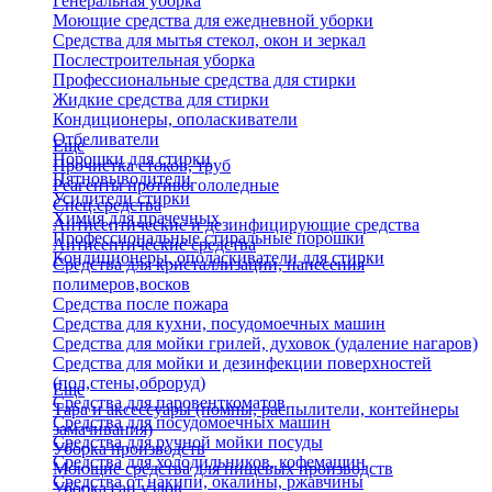
Генеральная уборка
Моющие средства для ежедневной уборки
Средства для мытья стекол, окон и зеркал
Послестроительная уборка
Профессиональные средства для стирки
Жидкие средства для стирки
Кондиционеры, ополаскиватели
Отбеливатели
Еще
Порошки для стирки
Прочистка стоков, труб
Пятновыводители
Реагенты противогололедные
Усилители стирки
Спец.средства
Химия для прачечных
Антисептические и дезинфицирующие средства
Профессиональные стиральные порошки
Антисептические средства
Кондиционеры, ополаскиватели для стирки
Средства для кристаллизации, нанесения
полимеров,восков
Средства после пожара
Средства для кухни, посудомоечных машин
Средства для мойки грилей, духовок (удаление нагаров)
Средства для мойки и дезинфекции поверхностей
(пол,стены,оброруд)
Еще
Средства для паровенткоматов
Тара и аксессуары (помпы, распылители, контейнеры
Средства для посудомоечных машин
замачивания)
Средства для ручной мойки посуды
Уборка производств
Средства для холодильников, кофемашин
Моющие средства для пищевых производств
Средства от накипи, окалины, ржавчины
Уборка сан.узлов