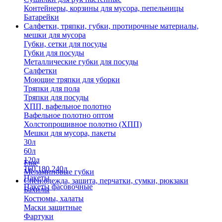
Контейнеры, корзины для мусора, пепельницы
Батарейки
Салфетки, тряпки, губки, протирочные материалы,
мешки для мусора
Губки, сетки для посуды
Губки для посуды
Металлические губки для посуды
Салфетки
Моющие тряпки для уборки
Тряпки для пола
Тряпки для посуды
ХПП, вафельное полотно
Вафельное полотно оптом
Холстопрошивное полотно (ХПП)
Мешки для мусора, пакеты
30л
60л
120л
Еще
160,180,240л
Меламиновые губки
Пакеты
Спец.одежда, защита, перчатки, сумки, рюкзаки
Пакеты фасовочные
Бахилы
Костюмы, халаты
Маски защитные
Фартуки