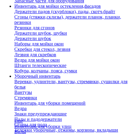
Запасные части для оборудования
Инвентарь для мойки остекления,фасадов
Держатели падов (скурблоки), пады, скотч-брайт
Сгоны (стяжки,склизы), держатели планок, планки,
резинки
Резинки для сгонов
Держатели шубок, шубки
Держатели шубок
Наборы для мойки окон
Скребки для стекол, лезвия
Лезвия для скребков
Ведра для мойки окон
Штанги телескопические
Кобура, колчаны, пояса, сумки
Уборочный инвентарь
Веревки, удлинтели, вантузы, стремянки, сушилки для
белья
Вантузы
Стремянки
Инвентарь для уборки помещений
Ведра
Знаки предупреждающие
Пады и падодержатели
Еще
Сгоны для пола
Инвентарь для уборки улиц
Тележки уборочные, отжимы, корзины, вкладыши
Вилы