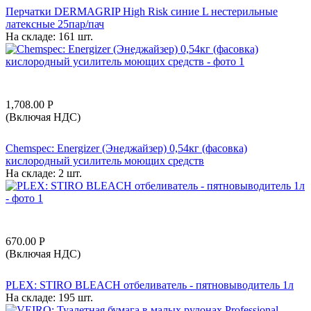
Перчатки DERMAGRIP High Risk синие L нестерильные
латексные 25пар/пач
На складе:
161 шт.
1,708.00
Р
(Включая НДС)
Chemspec: Energizer (Энеджайзер) 0,54кг (фасовка)
кислородный усилитель моющих средств
На складе:
2 шт.
670.00
Р
(Включая НДС)
PLEX: STIRO BLEACH отбеливатель - пятновыводитель 1л
На складе:
195 шт.