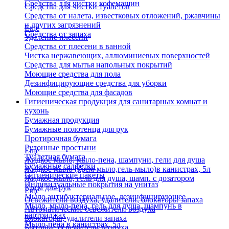
Средства для чистки кофемашин
Средства для чистки туалетов
Средства от налета, известковых отложений, ржавчины
и других загрязнений
Еще
Средства от запаха
Удаление плесени
Средства от плесени в ванной
Чистка нержавеющих, аллюминиевых поверхностей
Средства для мытья напольных покрытий
Моющие средства для пола
Дезинфицирующие средства для уборки
Моющие средства для фасадов
Гигиеническая продукция для санитарных комнат и
кухонь
Бумажная продукция
Бумажные полотенца для рук
Протирочная бумага
Рулонные простыни
Еще
Туалетная бумага
Жидкое мыло, мыло-пена, шампуни, гели для душа
Бумажные салфетки
Жидкое мыло (крем-мыло,гель-мыло)в канистрах, 5л
Гигиенические пакеты
Жидкое мыло, гель для душа, шамп. с дозатором
Индивидуальные покрытия на унитаз
Крем для рук
Еще
Мыло антибактериальное, дезинфицирующее
Освежители воздуха, удалители, блокаторы запаха
Мыло, мыло-пена, гель для душа, шампунь в
Автоматические освежители воздуха
картриджах
Блокаторы, удалители запаха
Мыло-пена в канистрах, 5л
Бытовые освежители воздуха