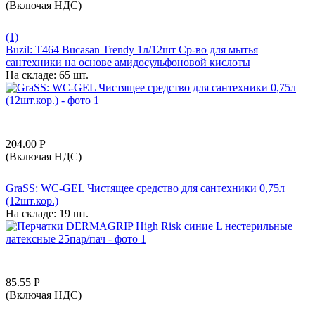
(Включая НДС)
(1)
Buzil: T464 Bucasan Trendy 1л/12шт Ср-во для мытья
сантехники на основе амидосульфоновой кислоты
На складе:
65 шт.
204.00
Р
(Включая НДС)
GraSS: WC-GEL Чистящее средство для сантехники 0,75л
(12шт.кор.)
На складе:
19 шт.
85.55
Р
(Включая НДС)