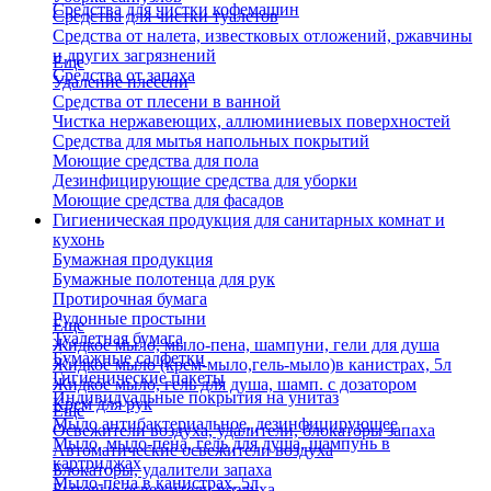
Средства для чистки кофемашин
Средства для чистки туалетов
Средства от налета, известковых отложений, ржавчины
и других загрязнений
Еще
Средства от запаха
Удаление плесени
Средства от плесени в ванной
Чистка нержавеющих, аллюминиевых поверхностей
Средства для мытья напольных покрытий
Моющие средства для пола
Дезинфицирующие средства для уборки
Моющие средства для фасадов
Гигиеническая продукция для санитарных комнат и
кухонь
Бумажная продукция
Бумажные полотенца для рук
Протирочная бумага
Рулонные простыни
Еще
Туалетная бумага
Жидкое мыло, мыло-пена, шампуни, гели для душа
Бумажные салфетки
Жидкое мыло (крем-мыло,гель-мыло)в канистрах, 5л
Гигиенические пакеты
Жидкое мыло, гель для душа, шамп. с дозатором
Индивидуальные покрытия на унитаз
Крем для рук
Еще
Мыло антибактериальное, дезинфицирующее
Освежители воздуха, удалители, блокаторы запаха
Мыло, мыло-пена, гель для душа, шампунь в
Автоматические освежители воздуха
картриджах
Блокаторы, удалители запаха
Мыло-пена в канистрах, 5л
Бытовые освежители воздуха