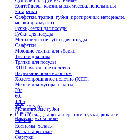
Сушилки для рук настенные
Контейнеры, корзины для мусора, пепельницы
Батарейки
Салфетки, тряпки, губки, протирочные материалы,
мешки для мусора
Губки, сетки для посуды
Губки для посуды
Металлические губки для посуды
Салфетки
Моющие тряпки для уборки
Тряпки для пола
Тряпки для посуды
ХПП, вафельное полотно
Вафельное полотно оптом
Холстопрошивное полотно (ХПП)
Мешки для мусора, пакеты
30л
60л
120л
Еще
160,180,240л
Меламиновые губки
Пакеты
Спец.одежда, защита, перчатки, сумки, рюкзаки
Пакеты фасовочные
Бахилы
Костюмы, халаты
Маски защитные
Фартуки