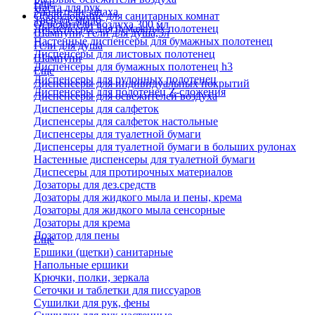
Еще
Паста для рук
Удалители запаха
Оборудование для санитарных комнат
Твердое мыло
Освежители воздуха 300 мл
Диспенсеры для бумажных полотенец
Шампуни, гели для душа,5л
Настенные диспенсеры для бумажных полотенец
Гели для душа
Диспенсеры для листовых полотенец
Шампуни
Диспенсеры для бумажных полотенец h3
Еще
Диспенсеры для рулонных полотенец
Диспенсеры для индивидуальных покрытий
Диспенсеры для полотенец Z-сложения
Диспенсеры для освежителей воздуха
Диспенсеры для салфеток
Диспенсеры для салфеток настольные
Диспенсеры для туалетной бумаги
Диспенсеры для туалетной бумаги в больших рулонах
Настенные диспенсеры для туалетной бумаги
Диспесеры для протирочных материалов
Дозаторы для дез.средств
Дозаторы для жидкого мыла и пены, крема
Дозаторы для жидкого мыла сенсорные
Дозаторы для крема
Дозатор для пены
Еще
Ершики (щетки) санитарные
Напольные ершики
Крючки, полки, зеркала
Сеточки и таблетки для писсуаров
Сушилки для рук, фены