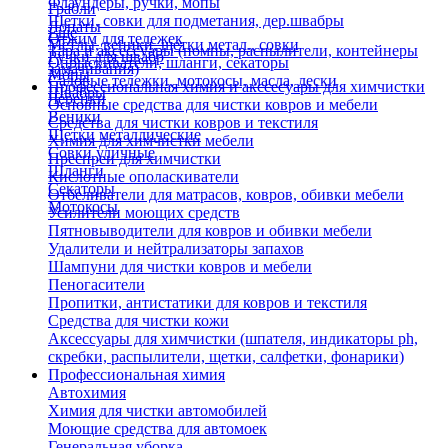
Флаундеры, ручки, мопы
Грабли
Щетки, совки для подметания, дер.швабры
Лопаты
Еще
Отжим для тележек
Метлы, веники, щетки метал., совки
Тара и аксессуары (помпы, распылители, контейнеры
Ручки для швабр
Опрыскиватели, шланги, секаторы
замачивания)
Мопы
Садовые тележки, мотокосы, масла, лески
Профессиональная химия и акссесуары для химчистки
Швабры
Черенки
Основные средства для чистки ковров и мебели
Веники
Средства для чистки ковров и текстиля
Щетки металлические
Химия для химчистки мебели
Совки уличные
Преспреи для химчистки
Шланги
Кислотные ополаскиватели
Секаторы
Отбеливатели для матрасов, ковров, обивки мебели
Мотокосы
Усилители моющих средств
Пятновыводители для ковров и обивки мебели
Удалители и нейтрализаторы запахов
Шампуни для чистки ковров и мебели
Пеногасители
Пропитки, антистатики для ковров и текстиля
Средства для чистки кожи
Аксессуары для химчистки (шпателя, индикаторы ph,
скребки, распылители, щетки, салфетки, фонарики)
Профессиональная химия
Автохимия
Химия для чистки автомобилей
Моющие средства для автомоек
Генеральная уборка