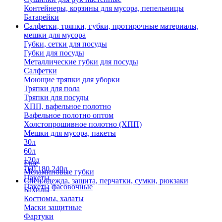
Контейнеры, корзины для мусора, пепельницы
Батарейки
Салфетки, тряпки, губки, протирочные материалы,
мешки для мусора
Губки, сетки для посуды
Губки для посуды
Металлические губки для посуды
Салфетки
Моющие тряпки для уборки
Тряпки для пола
Тряпки для посуды
ХПП, вафельное полотно
Вафельное полотно оптом
Холстопрошивное полотно (ХПП)
Мешки для мусора, пакеты
30л
60л
120л
Еще
160,180,240л
Меламиновые губки
Пакеты
Спец.одежда, защита, перчатки, сумки, рюкзаки
Пакеты фасовочные
Бахилы
Костюмы, халаты
Маски защитные
Фартуки