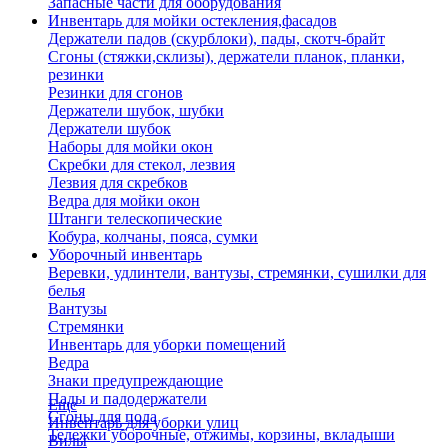
Запасные части для оборудования
Инвентарь для мойки остекления,фасадов
Держатели падов (скурблоки), пады, скотч-брайт
Сгоны (стяжки,склизы), держатели планок, планки,
резинки
Резинки для сгонов
Держатели шубок, шубки
Держатели шубок
Наборы для мойки окон
Скребки для стекол, лезвия
Лезвия для скребков
Ведра для мойки окон
Штанги телескопические
Кобура, колчаны, пояса, сумки
Уборочный инвентарь
Веревки, удлинтели, вантузы, стремянки, сушилки для
белья
Вантузы
Стремянки
Инвентарь для уборки помещений
Ведра
Знаки предупреждающие
Пады и падодержатели
Еще
Сгоны для пола
Инвентарь для уборки улиц
Тележки уборочные, отжимы, корзины, вкладыши
Вилы