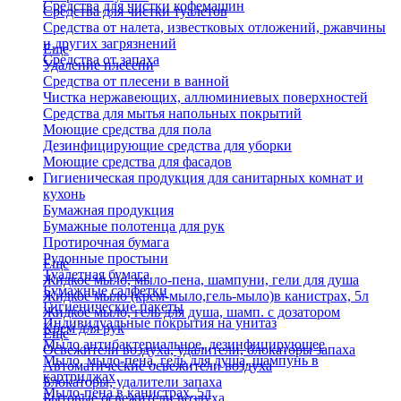
Средства для чистки кофемашин
Средства для чистки туалетов
Средства от налета, известковых отложений, ржавчины
и других загрязнений
Еще
Средства от запаха
Удаление плесени
Средства от плесени в ванной
Чистка нержавеющих, аллюминиевых поверхностей
Средства для мытья напольных покрытий
Моющие средства для пола
Дезинфицирующие средства для уборки
Моющие средства для фасадов
Гигиеническая продукция для санитарных комнат и
кухонь
Бумажная продукция
Бумажные полотенца для рук
Протирочная бумага
Рулонные простыни
Еще
Туалетная бумага
Жидкое мыло, мыло-пена, шампуни, гели для душа
Бумажные салфетки
Жидкое мыло (крем-мыло,гель-мыло)в канистрах, 5л
Гигиенические пакеты
Жидкое мыло, гель для душа, шамп. с дозатором
Индивидуальные покрытия на унитаз
Крем для рук
Еще
Мыло антибактериальное, дезинфицирующее
Освежители воздуха, удалители, блокаторы запаха
Мыло, мыло-пена, гель для душа, шампунь в
Автоматические освежители воздуха
картриджах
Блокаторы, удалители запаха
Мыло-пена в канистрах, 5л
Бытовые освежители воздуха