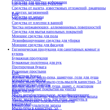
Средства для чистки кофемашин
Средства для чистки туалетов
Средства от налета, известковых отложений, ржавчины
и других загрязнений
Еще
Средства от запаха
Удаление плесени
Средства от плесени в ванной
Чистка нержавеющих, аллюминиевых поверхностей
Средства для мытья напольных покрытий
Моющие средства для пола
Дезинфицирующие средства для уборки
Моющие средства для фасадов
Гигиеническая продукция для санитарных комнат и
кухонь
Бумажная продукция
Бумажные полотенца для рук
Протирочная бумага
Рулонные простыни
Еще
Туалетная бумага
Жидкое мыло, мыло-пена, шампуни, гели для душа
Бумажные салфетки
Жидкое мыло (крем-мыло,гель-мыло)в канистрах, 5л
Гигиенические пакеты
Жидкое мыло, гель для душа, шамп. с дозатором
Индивидуальные покрытия на унитаз
Крем для рук
Еще
Мыло антибактериальное, дезинфицирующее
Освежители воздуха, удалители, блокаторы запаха
Мыло, мыло-пена, гель для душа, шампунь в
Автоматические освежители воздуха
картриджах
Блокаторы, удалители запаха
Мыло-пена в канистрах, 5л
Бытовые освежители воздуха