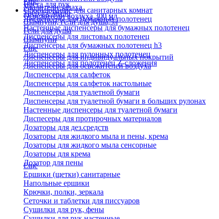
Еще
Паста для рук
Удалители запаха
Оборудование для санитарных комнат
Твердое мыло
Освежители воздуха 300 мл
Диспенсеры для бумажных полотенец
Шампуни, гели для душа,5л
Настенные диспенсеры для бумажных полотенец
Гели для душа
Диспенсеры для листовых полотенец
Шампуни
Диспенсеры для бумажных полотенец h3
Еще
Диспенсеры для рулонных полотенец
Диспенсеры для индивидуальных покрытий
Диспенсеры для полотенец Z-сложения
Диспенсеры для освежителей воздуха
Диспенсеры для салфеток
Диспенсеры для салфеток настольные
Диспенсеры для туалетной бумаги
Диспенсеры для туалетной бумаги в больших рулонах
Настенные диспенсеры для туалетной бумаги
Диспесеры для протирочных материалов
Дозаторы для дез.средств
Дозаторы для жидкого мыла и пены, крема
Дозаторы для жидкого мыла сенсорные
Дозаторы для крема
Дозатор для пены
Еще
Ершики (щетки) санитарные
Напольные ершики
Крючки, полки, зеркала
Сеточки и таблетки для писсуаров
Сушилки для рук, фены
Сушилки для рук настенные