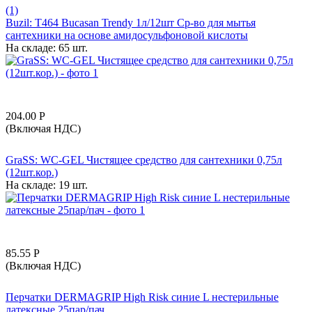
(1)
Buzil: T464 Bucasan Trendy 1л/12шт Ср-во для мытья
сантехники на основе амидосульфоновой кислоты
На складе:
65 шт.
204.00
Р
(Включая НДС)
GraSS: WC-GEL Чистящее средство для сантехники 0,75л
(12шт.кор.)
На складе:
19 шт.
85.55
Р
(Включая НДС)
Перчатки DERMAGRIP High Risk синие L нестерильные
латексные 25пар/пач