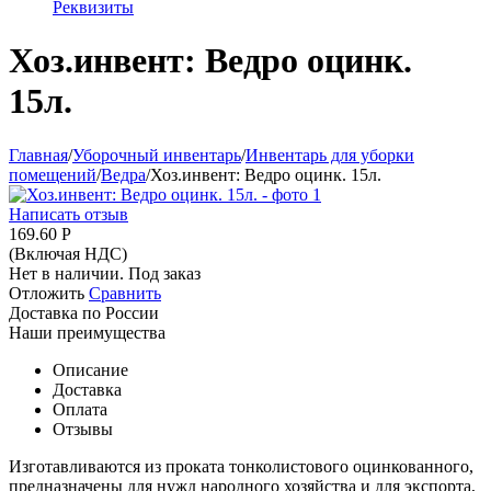
Реквизиты
Хоз.инвент: Ведро оцинк.
15л.
Главная
/
Уборочный инвентарь
/
Инвентарь для уборки
помещений
/
Ведра
/
Хоз.инвент: Ведро оцинк. 15л.
Написать отзыв
169.60
Р
(Включая НДС)
Нет в наличии. Под заказ
Отложить
Сравнить
Доставка по России
Наши преимущества
Описание
Доставка
Оплата
Отзывы
Изготавливаются из проката тонколистового оцинкованного,
предназначены для нужд народного хозяйства и для экспорта,