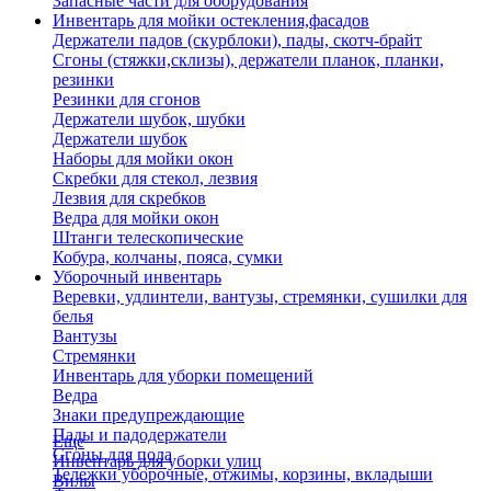
Запасные части для оборудования
Инвентарь для мойки остекления,фасадов
Держатели падов (скурблоки), пады, скотч-брайт
Сгоны (стяжки,склизы), держатели планок, планки,
резинки
Резинки для сгонов
Держатели шубок, шубки
Держатели шубок
Наборы для мойки окон
Скребки для стекол, лезвия
Лезвия для скребков
Ведра для мойки окон
Штанги телескопические
Кобура, колчаны, пояса, сумки
Уборочный инвентарь
Веревки, удлинтели, вантузы, стремянки, сушилки для
белья
Вантузы
Стремянки
Инвентарь для уборки помещений
Ведра
Знаки предупреждающие
Пады и падодержатели
Еще
Сгоны для пола
Инвентарь для уборки улиц
Тележки уборочные, отжимы, корзины, вкладыши
Вилы