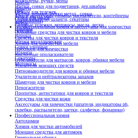
Флаундеры, ручки, мопы
Грабли
Щетки, совки для подметания, дер.швабры
Лопаты
Еще
Отжим для тележек
Метлы, веники, щетки метал., совки
Тара и аксессуары (помпы, распылители, контейнеры
Ручки для швабр
Опрыскиватели, шланги, секаторы
замачивания)
Мопы
Садовые тележки, мотокосы, масла, лески
Профессиональная химия и акссесуары для химчистки
Швабры
Черенки
Основные средства для чистки ковров и мебели
Веники
Средства для чистки ковров и текстиля
Щетки металлические
Химия для химчистки мебели
Совки уличные
Преспреи для химчистки
Шланги
Кислотные ополаскиватели
Секаторы
Отбеливатели для матрасов, ковров, обивки мебели
Мотокосы
Усилители моющих средств
Пятновыводители для ковров и обивки мебели
Удалители и нейтрализаторы запахов
Шампуни для чистки ковров и мебели
Пеногасители
Пропитки, антистатики для ковров и текстиля
Средства для чистки кожи
Аксессуары для химчистки (шпателя, индикаторы ph,
скребки, распылители, щетки, салфетки, фонарики)
Профессиональная химия
Автохимия
Химия для чистки автомобилей
Моющие средства для автомоек
Генеральная уборка