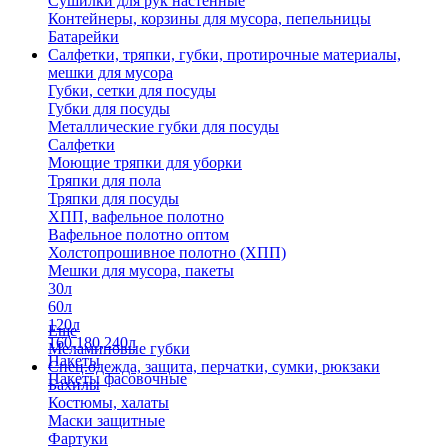
Сушилки для рук настенные
Контейнеры, корзины для мусора, пепельницы
Батарейки
Салфетки, тряпки, губки, протирочные материалы,
мешки для мусора
Губки, сетки для посуды
Губки для посуды
Металлические губки для посуды
Салфетки
Моющие тряпки для уборки
Тряпки для пола
Тряпки для посуды
ХПП, вафельное полотно
Вафельное полотно оптом
Холстопрошивное полотно (ХПП)
Мешки для мусора, пакеты
30л
60л
120л
Еще
160,180,240л
Меламиновые губки
Пакеты
Спец.одежда, защита, перчатки, сумки, рюкзаки
Пакеты фасовочные
Бахилы
Костюмы, халаты
Маски защитные
Фартуки