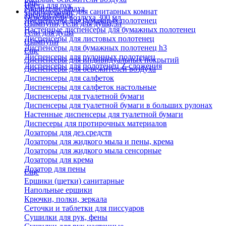
Еще
Паста для рук
Удалители запаха
Оборудование для санитарных комнат
Твердое мыло
Освежители воздуха 300 мл
Диспенсеры для бумажных полотенец
Шампуни, гели для душа,5л
Настенные диспенсеры для бумажных полотенец
Гели для душа
Диспенсеры для листовых полотенец
Шампуни
Диспенсеры для бумажных полотенец h3
Еще
Диспенсеры для рулонных полотенец
Диспенсеры для индивидуальных покрытий
Диспенсеры для полотенец Z-сложения
Диспенсеры для освежителей воздуха
Диспенсеры для салфеток
Диспенсеры для салфеток настольные
Диспенсеры для туалетной бумаги
Диспенсеры для туалетной бумаги в больших рулонах
Настенные диспенсеры для туалетной бумаги
Диспесеры для протирочных материалов
Дозаторы для дез.средств
Дозаторы для жидкого мыла и пены, крема
Дозаторы для жидкого мыла сенсорные
Дозаторы для крема
Дозатор для пены
Еще
Ершики (щетки) санитарные
Напольные ершики
Крючки, полки, зеркала
Сеточки и таблетки для писсуаров
Сушилки для рук, фены