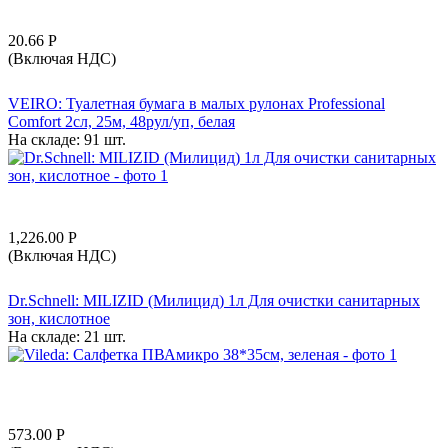
20.66
Р
(Включая НДС)
VEIRO: Туалетная бумага в малых рулонах Professional
Comfort 2сл, 25м, 48рул/уп, белая
На складе:
91 шт.
1,226.00
Р
(Включая НДС)
Dr.Schnell: MILIZID (Милицид) 1л Для очистки санитарных
зон, кислотное
На складе:
21 шт.
573.00
Р