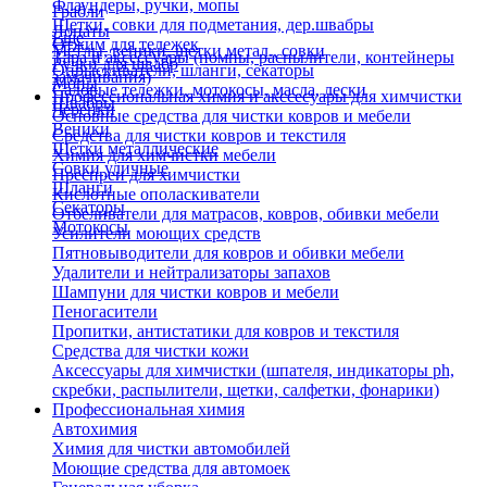
Флаундеры, ручки, мопы
Грабли
Щетки, совки для подметания, дер.швабры
Лопаты
Еще
Отжим для тележек
Метлы, веники, щетки метал., совки
Тара и аксессуары (помпы, распылители, контейнеры
Ручки для швабр
Опрыскиватели, шланги, секаторы
замачивания)
Мопы
Садовые тележки, мотокосы, масла, лески
Профессиональная химия и акссесуары для химчистки
Швабры
Черенки
Основные средства для чистки ковров и мебели
Веники
Средства для чистки ковров и текстиля
Щетки металлические
Химия для химчистки мебели
Совки уличные
Преспреи для химчистки
Шланги
Кислотные ополаскиватели
Секаторы
Отбеливатели для матрасов, ковров, обивки мебели
Мотокосы
Усилители моющих средств
Пятновыводители для ковров и обивки мебели
Удалители и нейтрализаторы запахов
Шампуни для чистки ковров и мебели
Пеногасители
Пропитки, антистатики для ковров и текстиля
Средства для чистки кожи
Аксессуары для химчистки (шпателя, индикаторы ph,
скребки, распылители, щетки, салфетки, фонарики)
Профессиональная химия
Автохимия
Химия для чистки автомобилей
Моющие средства для автомоек