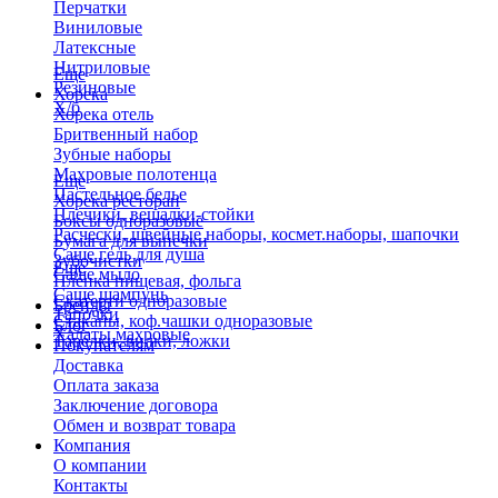
Перчатки
Виниловые
Латексные
Нитриловые
Еще
Резиновые
Хорека
Х/б
Хорека отель
Бритвенный набор
Зубные наборы
Махровые полотенца
Еще
Пастельное белье
Хорека ресторан
Плечики, вешалки-стойки
Боксы одноразовые
Расчески, швейные наборы, космет.наборы, шапочки
Бумага для выпечки
Саше гель для душа
Зубочистки
Еще
Саше мыло
Пленка пищевая, фольга
Саше шампунь
Скатерти одноразовые
Бренды
Тапочки
Стаканы, коф.чашки одноразовые
Блог
Халаты махровые
Тарелки, вилки, ложки
Покупателям
Доставка
Оплата заказа
Заключение договора
Обмен и возврат товара
Компания
О компании
Контакты