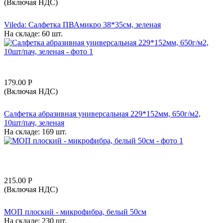
(Включая НДС)
Vileda: Салфетка ПВАмикро 38*35см, зеленая
На складе:
60 шт.
179.00
Р
(Включая НДС)
Салфетка абразивная универсальная 229*152мм, 650г/м2,
10шт/пач, зеленая
На складе:
169 шт.
215.00
Р
(Включая НДС)
МОП плоский - микрофибра, белый 50см
На складе:
230 шт.