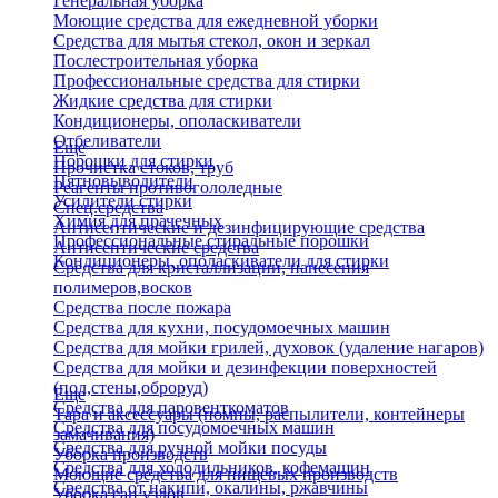
Генеральная уборка
Моющие средства для ежедневной уборки
Средства для мытья стекол, окон и зеркал
Послестроительная уборка
Профессиональные средства для стирки
Жидкие средства для стирки
Кондиционеры, ополаскиватели
Отбеливатели
Еще
Порошки для стирки
Прочистка стоков, труб
Пятновыводители
Реагенты противогололедные
Усилители стирки
Спец.средства
Химия для прачечных
Антисептические и дезинфицирующие средства
Профессиональные стиральные порошки
Антисептические средства
Кондиционеры, ополаскиватели для стирки
Средства для кристаллизации, нанесения
полимеров,восков
Средства после пожара
Средства для кухни, посудомоечных машин
Средства для мойки грилей, духовок (удаление нагаров)
Средства для мойки и дезинфекции поверхностей
(пол,стены,оброруд)
Еще
Средства для паровенткоматов
Тара и аксессуары (помпы, распылители, контейнеры
Средства для посудомоечных машин
замачивания)
Средства для ручной мойки посуды
Уборка производств
Средства для холодильников, кофемашин
Моющие средства для пищевых производств
Средства от накипи, окалины, ржавчины
Уборка сан.узлов