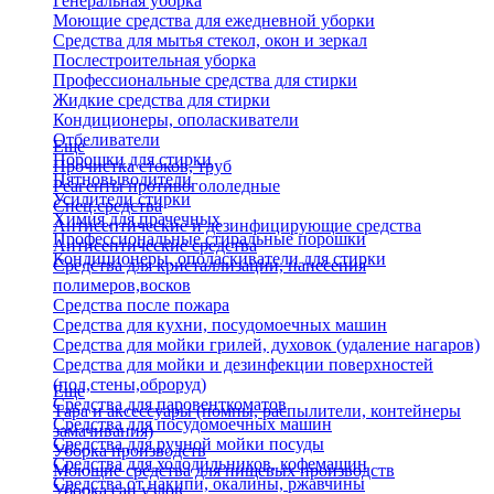
Генеральная уборка
Моющие средства для ежедневной уборки
Средства для мытья стекол, окон и зеркал
Послестроительная уборка
Профессиональные средства для стирки
Жидкие средства для стирки
Кондиционеры, ополаскиватели
Отбеливатели
Еще
Порошки для стирки
Прочистка стоков, труб
Пятновыводители
Реагенты противогололедные
Усилители стирки
Спец.средства
Химия для прачечных
Антисептические и дезинфицирующие средства
Профессиональные стиральные порошки
Антисептические средства
Кондиционеры, ополаскиватели для стирки
Средства для кристаллизации, нанесения
полимеров,восков
Средства после пожара
Средства для кухни, посудомоечных машин
Средства для мойки грилей, духовок (удаление нагаров)
Средства для мойки и дезинфекции поверхностей
(пол,стены,оброруд)
Еще
Средства для паровенткоматов
Тара и аксессуары (помпы, распылители, контейнеры
Средства для посудомоечных машин
замачивания)
Средства для ручной мойки посуды
Уборка производств
Средства для холодильников, кофемашин
Моющие средства для пищевых производств
Средства от накипи, окалины, ржавчины
Уборка сан.узлов