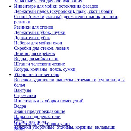
Запасные части для оборудования
Инвентарь для мойки остекления,фасадов
Держатели падов (скурблоки), пады, скотч-брайт
Сгоны (стяжки,склизы), держатели планок, планки,
резинки
Резинки для сгонов
Держатели шубок, шубки
Держатели шубок
Наборы для мойки окон
Скребки для стекол, лезвия
Лезвия для скребков
Ведра для мойки окон
Штанги телескопические
Кобура, колчаны, пояса, сумки
Уборочный инвентарь
Веревки, удлинтели, вантузы, стремянки, сушилки для
белья
Вантузы
Стремянки
Инвентарь для уборки помещений
Ведра
Знаки предупреждающие
Пады и падодержатели
Еще
Сгоны для пола
Инвентарь для уборки улиц
Тележки уборочные, отжимы, корзины, вкладыши
Вилы