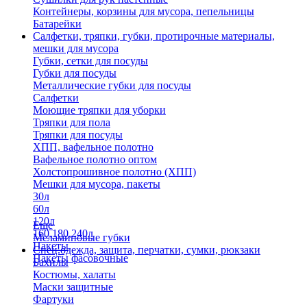
Контейнеры, корзины для мусора, пепельницы
Батарейки
Салфетки, тряпки, губки, протирочные материалы,
мешки для мусора
Губки, сетки для посуды
Губки для посуды
Металлические губки для посуды
Салфетки
Моющие тряпки для уборки
Тряпки для пола
Тряпки для посуды
ХПП, вафельное полотно
Вафельное полотно оптом
Холстопрошивное полотно (ХПП)
Мешки для мусора, пакеты
30л
60л
120л
Еще
160,180,240л
Меламиновые губки
Пакеты
Спец.одежда, защита, перчатки, сумки, рюкзаки
Пакеты фасовочные
Бахилы
Костюмы, халаты
Маски защитные
Фартуки