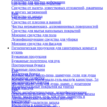
Средства для чистки кофемашин
Средства для чистки туалетов
Средства от налета, известковых отложений, ржавчины
и других загрязнений
Еще
Средства от запаха
Удаление плесени
Средства от плесени в ванной
Чистка нержавеющих, аллюминиевых поверхностей
Средства для мытья напольных покрытий
Моющие средства для пола
Дезинфицирующие средства для уборки
Моющие средства для фасадов
Гигиеническая продукция для санитарных комнат и
кухонь
Бумажная продукция
Бумажные полотенца для рук
Протирочная бумага
Рулонные простыни
Еще
Туалетная бумага
Жидкое мыло, мыло-пена, шампуни, гели для душа
Бумажные салфетки
Жидкое мыло (крем-мыло,гель-мыло)в канистрах, 5л
Гигиенические пакеты
Жидкое мыло, гель для душа, шамп. с дозатором
Индивидуальные покрытия на унитаз
Крем для рук
Еще
Мыло антибактериальное, дезинфицирующее
Освежители воздуха, удалители, блокаторы запаха
Мыло, мыло-пена, гель для душа, шампунь в
Автоматические освежители воздуха
картриджах
Блокаторы, удалители запаха
Мыло-пена в канистрах, 5л
Бытовые освежители воздуха