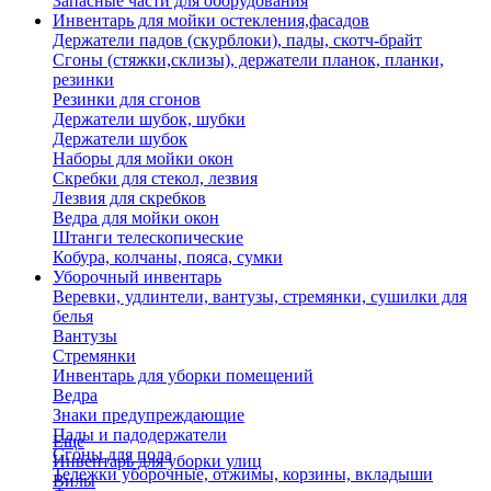
Запасные части для оборудования
Инвентарь для мойки остекления,фасадов
Держатели падов (скурблоки), пады, скотч-брайт
Сгоны (стяжки,склизы), держатели планок, планки,
резинки
Резинки для сгонов
Держатели шубок, шубки
Держатели шубок
Наборы для мойки окон
Скребки для стекол, лезвия
Лезвия для скребков
Ведра для мойки окон
Штанги телескопические
Кобура, колчаны, пояса, сумки
Уборочный инвентарь
Веревки, удлинтели, вантузы, стремянки, сушилки для
белья
Вантузы
Стремянки
Инвентарь для уборки помещений
Ведра
Знаки предупреждающие
Пады и падодержатели
Еще
Сгоны для пола
Инвентарь для уборки улиц
Тележки уборочные, отжимы, корзины, вкладыши
Вилы