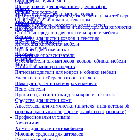
Флаундеры, ручки, мопы
Грабли
Щетки, совки для подметания, дер.швабры
Лопаты
Еще
Отжим для тележек
Метлы, веники, щетки метал., совки
Тара и аксессуары (помпы, распылители, контейнеры
Ручки для швабр
Опрыскиватели, шланги, секаторы
замачивания)
Мопы
Садовые тележки, мотокосы, масла, лески
Профессиональная химия и акссесуары для химчистки
Швабры
Черенки
Основные средства для чистки ковров и мебели
Веники
Средства для чистки ковров и текстиля
Щетки металлические
Химия для химчистки мебели
Совки уличные
Преспреи для химчистки
Шланги
Кислотные ополаскиватели
Секаторы
Отбеливатели для матрасов, ковров, обивки мебели
Мотокосы
Усилители моющих средств
Пятновыводители для ковров и обивки мебели
Удалители и нейтрализаторы запахов
Шампуни для чистки ковров и мебели
Пеногасители
Пропитки, антистатики для ковров и текстиля
Средства для чистки кожи
Аксессуары для химчистки (шпателя, индикаторы ph,
скребки, распылители, щетки, салфетки, фонарики)
Профессиональная химия
Автохимия
Химия для чистки автомобилей
Моющие средства для автомоек
Генеральная уборка