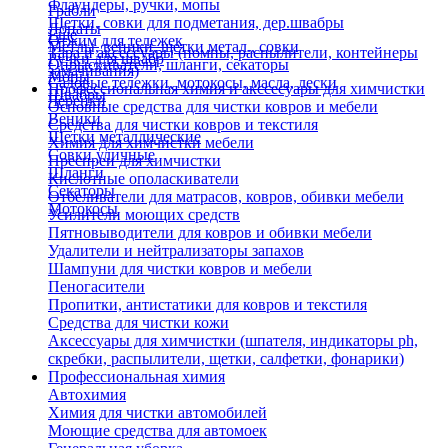
Флаундеры, ручки, мопы
Грабли
Щетки, совки для подметания, дер.швабры
Лопаты
Еще
Отжим для тележек
Метлы, веники, щетки метал., совки
Тара и аксессуары (помпы, распылители, контейнеры
Ручки для швабр
Опрыскиватели, шланги, секаторы
замачивания)
Мопы
Садовые тележки, мотокосы, масла, лески
Профессиональная химия и акссесуары для химчистки
Швабры
Черенки
Основные средства для чистки ковров и мебели
Веники
Средства для чистки ковров и текстиля
Щетки металлические
Химия для химчистки мебели
Совки уличные
Преспреи для химчистки
Шланги
Кислотные ополаскиватели
Секаторы
Отбеливатели для матрасов, ковров, обивки мебели
Мотокосы
Усилители моющих средств
Пятновыводители для ковров и обивки мебели
Удалители и нейтрализаторы запахов
Шампуни для чистки ковров и мебели
Пеногасители
Пропитки, антистатики для ковров и текстиля
Средства для чистки кожи
Аксессуары для химчистки (шпателя, индикаторы ph,
скребки, распылители, щетки, салфетки, фонарики)
Профессиональная химия
Автохимия
Химия для чистки автомобилей
Моющие средства для автомоек