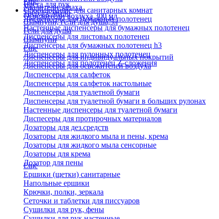
Еще
Паста для рук
Удалители запаха
Оборудование для санитарных комнат
Твердое мыло
Освежители воздуха 300 мл
Диспенсеры для бумажных полотенец
Шампуни, гели для душа,5л
Настенные диспенсеры для бумажных полотенец
Гели для душа
Диспенсеры для листовых полотенец
Шампуни
Диспенсеры для бумажных полотенец h3
Еще
Диспенсеры для рулонных полотенец
Диспенсеры для индивидуальных покрытий
Диспенсеры для полотенец Z-сложения
Диспенсеры для освежителей воздуха
Диспенсеры для салфеток
Диспенсеры для салфеток настольные
Диспенсеры для туалетной бумаги
Диспенсеры для туалетной бумаги в больших рулонах
Настенные диспенсеры для туалетной бумаги
Диспесеры для протирочных материалов
Дозаторы для дез.средств
Дозаторы для жидкого мыла и пены, крема
Дозаторы для жидкого мыла сенсорные
Дозаторы для крема
Дозатор для пены
Еще
Ершики (щетки) санитарные
Напольные ершики
Крючки, полки, зеркала
Сеточки и таблетки для писсуаров
Сушилки для рук, фены
Сушилки для рук настенные