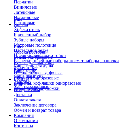
Перчатки
Виниловые
Латексные
Нитриловые
Еще
Резиновые
Хорека
Х/б
Хорека отель
Бритвенный набор
Зубные наборы
Махровые полотенца
Еще
Пастельное белье
Хорека ресторан
Плечики, вешалки-стойки
Боксы одноразовые
Расчески, швейные наборы, космет.наборы, шапочки
Бумага для выпечки
Саше гель для душа
Зубочистки
Еще
Саше мыло
Пленка пищевая, фольга
Саше шампунь
Скатерти одноразовые
Бренды
Тапочки
Стаканы, коф.чашки одноразовые
Блог
Халаты махровые
Тарелки, вилки, ложки
Покупателям
Доставка
Оплата заказа
Заключение договора
Обмен и возврат товара
Компания
О компании
Контакты