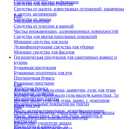
Средства для чистки кофемашин
Средства для чистки туалетов
Средства от налета, известковых отложений, ржавчины
и других загрязнений
Еще
Средства от запаха
Удаление плесени
Средства от плесени в ванной
Чистка нержавеющих, аллюминиевых поверхностей
Средства для мытья напольных покрытий
Моющие средства для пола
Дезинфицирующие средства для уборки
Моющие средства для фасадов
Гигиеническая продукция для санитарных комнат и
кухонь
Бумажная продукция
Бумажные полотенца для рук
Протирочная бумага
Рулонные простыни
Еще
Туалетная бумага
Жидкое мыло, мыло-пена, шампуни, гели для душа
Бумажные салфетки
Жидкое мыло (крем-мыло,гель-мыло)в канистрах, 5л
Гигиенические пакеты
Жидкое мыло, гель для душа, шамп. с дозатором
Индивидуальные покрытия на унитаз
Крем для рук
Еще
Мыло антибактериальное, дезинфицирующее
Освежители воздуха, удалители, блокаторы запаха
Мыло, мыло-пена, гель для душа, шампунь в
Автоматические освежители воздуха
картриджах
Блокаторы, удалители запаха
Мыло-пена в канистрах, 5л
Бытовые освежители воздуха