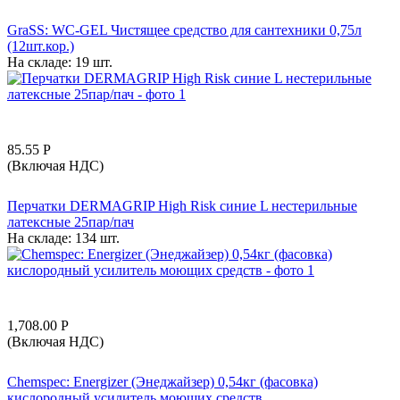
GraSS: WC-GEL Чистящее средство для сантехники 0,75л
(12шт.кор.)
На складе:
19 шт.
85.55
Р
(Включая НДС)
Перчатки DERMAGRIP High Risk синие L нестерильные
латексные 25пар/пач
На складе:
134 шт.
1,708.00
Р
(Включая НДС)
Chemspec: Energizer (Энеджайзер) 0,54кг (фасовка)
кислородный усилитель моющих средств