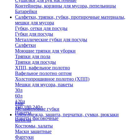
Сушилки для рук настенные
Контейнеры, корзины для мусора, пепельницы
Батарейки
Салфетки, тряпки, губки, протирочные материалы,
мешки для мусора
Губки, сетки для посуды
Губки для посуды
Металлические губки для посуды
Салфетки
Моющие тряпки для уборки
Тряпки для пола
Тряпки для посуды
ХПП, вафельное полотно
Вафельное полотно оптом
Холстопрошивное полотно (ХПП)
Мешки для мусора, пакеты
30л
60л
120л
Еще
160,180,240л
Меламиновые губки
Пакеты
Спец.одежда, защита, перчатки, сумки, рюкзаки
Пакеты фасовочные
Бахилы
Костюмы, халаты
Маски защитные
Фартуки