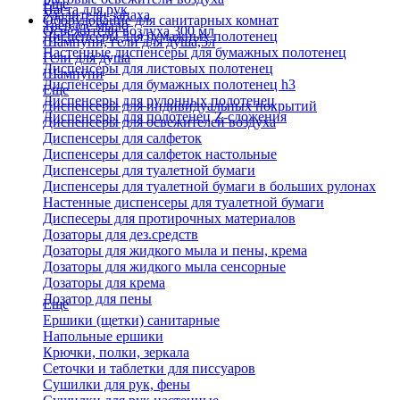
Еще
Паста для рук
Удалители запаха
Оборудование для санитарных комнат
Твердое мыло
Освежители воздуха 300 мл
Диспенсеры для бумажных полотенец
Шампуни, гели для душа,5л
Настенные диспенсеры для бумажных полотенец
Гели для душа
Диспенсеры для листовых полотенец
Шампуни
Диспенсеры для бумажных полотенец h3
Еще
Диспенсеры для рулонных полотенец
Диспенсеры для индивидуальных покрытий
Диспенсеры для полотенец Z-сложения
Диспенсеры для освежителей воздуха
Диспенсеры для салфеток
Диспенсеры для салфеток настольные
Диспенсеры для туалетной бумаги
Диспенсеры для туалетной бумаги в больших рулонах
Настенные диспенсеры для туалетной бумаги
Диспесеры для протирочных материалов
Дозаторы для дез.средств
Дозаторы для жидкого мыла и пены, крема
Дозаторы для жидкого мыла сенсорные
Дозаторы для крема
Дозатор для пены
Еще
Ершики (щетки) санитарные
Напольные ершики
Крючки, полки, зеркала
Сеточки и таблетки для писсуаров
Сушилки для рук, фены