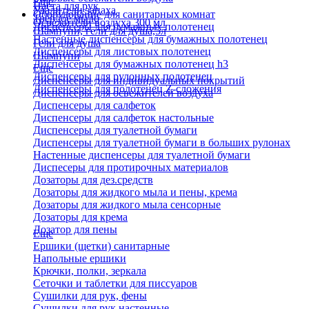
Еще
Паста для рук
Удалители запаха
Оборудование для санитарных комнат
Твердое мыло
Освежители воздуха 300 мл
Диспенсеры для бумажных полотенец
Шампуни, гели для душа,5л
Настенные диспенсеры для бумажных полотенец
Гели для душа
Диспенсеры для листовых полотенец
Шампуни
Диспенсеры для бумажных полотенец h3
Еще
Диспенсеры для рулонных полотенец
Диспенсеры для индивидуальных покрытий
Диспенсеры для полотенец Z-сложения
Диспенсеры для освежителей воздуха
Диспенсеры для салфеток
Диспенсеры для салфеток настольные
Диспенсеры для туалетной бумаги
Диспенсеры для туалетной бумаги в больших рулонах
Настенные диспенсеры для туалетной бумаги
Диспесеры для протирочных материалов
Дозаторы для дез.средств
Дозаторы для жидкого мыла и пены, крема
Дозаторы для жидкого мыла сенсорные
Дозаторы для крема
Дозатор для пены
Еще
Ершики (щетки) санитарные
Напольные ершики
Крючки, полки, зеркала
Сеточки и таблетки для писсуаров
Сушилки для рук, фены
Сушилки для рук настенные