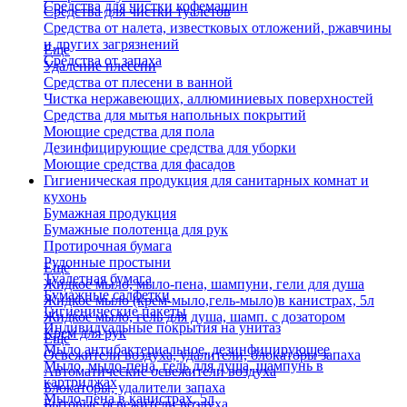
Средства для чистки кофемашин
Средства для чистки туалетов
Средства от налета, известковых отложений, ржавчины
и других загрязнений
Еще
Средства от запаха
Удаление плесени
Средства от плесени в ванной
Чистка нержавеющих, аллюминиевых поверхностей
Средства для мытья напольных покрытий
Моющие средства для пола
Дезинфицирующие средства для уборки
Моющие средства для фасадов
Гигиеническая продукция для санитарных комнат и
кухонь
Бумажная продукция
Бумажные полотенца для рук
Протирочная бумага
Рулонные простыни
Еще
Туалетная бумага
Жидкое мыло, мыло-пена, шампуни, гели для душа
Бумажные салфетки
Жидкое мыло (крем-мыло,гель-мыло)в канистрах, 5л
Гигиенические пакеты
Жидкое мыло, гель для душа, шамп. с дозатором
Индивидуальные покрытия на унитаз
Крем для рук
Еще
Мыло антибактериальное, дезинфицирующее
Освежители воздуха, удалители, блокаторы запаха
Мыло, мыло-пена, гель для душа, шампунь в
Автоматические освежители воздуха
картриджах
Блокаторы, удалители запаха
Мыло-пена в канистрах, 5л
Бытовые освежители воздуха