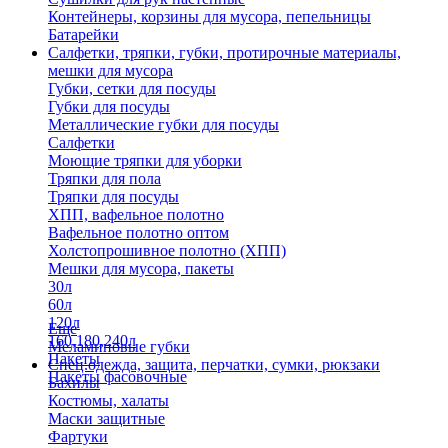
Контейнеры, корзины для мусора, пепельницы
Батарейки
Салфетки, тряпки, губки, протирочные материалы,
мешки для мусора
Губки, сетки для посуды
Губки для посуды
Металлические губки для посуды
Салфетки
Моющие тряпки для уборки
Тряпки для пола
Тряпки для посуды
ХПП, вафельное полотно
Вафельное полотно оптом
Холстопрошивное полотно (ХПП)
Мешки для мусора, пакеты
30л
60л
120л
Еще
160,180,240л
Меламиновые губки
Пакеты
Спец.одежда, защита, перчатки, сумки, рюкзаки
Пакеты фасовочные
Бахилы
Костюмы, халаты
Маски защитные
Фартуки