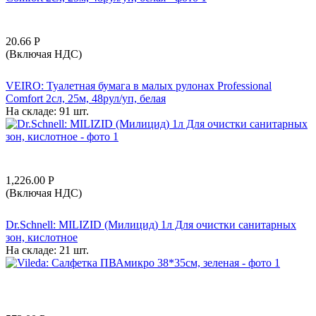
20.66
Р
(Включая НДС)
VEIRO: Туалетная бумага в малых рулонах Professional
Comfort 2сл, 25м, 48рул/уп, белая
На складе:
91 шт.
1,226.00
Р
(Включая НДС)
Dr.Schnell: MILIZID (Милицид) 1л Для очистки санитарных
зон, кислотное
На складе:
21 шт.