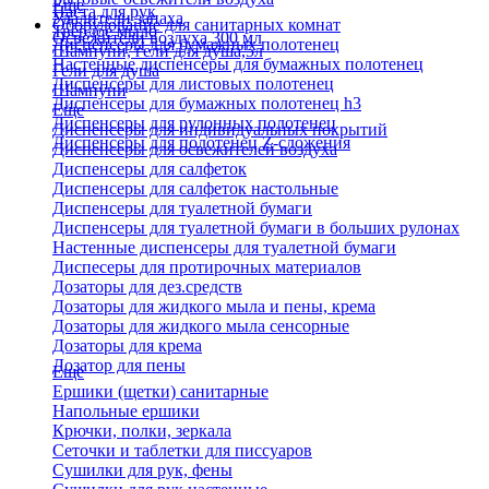
Еще
Паста для рук
Удалители запаха
Оборудование для санитарных комнат
Твердое мыло
Освежители воздуха 300 мл
Диспенсеры для бумажных полотенец
Шампуни, гели для душа,5л
Настенные диспенсеры для бумажных полотенец
Гели для душа
Диспенсеры для листовых полотенец
Шампуни
Диспенсеры для бумажных полотенец h3
Еще
Диспенсеры для рулонных полотенец
Диспенсеры для индивидуальных покрытий
Диспенсеры для полотенец Z-сложения
Диспенсеры для освежителей воздуха
Диспенсеры для салфеток
Диспенсеры для салфеток настольные
Диспенсеры для туалетной бумаги
Диспенсеры для туалетной бумаги в больших рулонах
Настенные диспенсеры для туалетной бумаги
Диспесеры для протирочных материалов
Дозаторы для дез.средств
Дозаторы для жидкого мыла и пены, крема
Дозаторы для жидкого мыла сенсорные
Дозаторы для крема
Дозатор для пены
Еще
Ершики (щетки) санитарные
Напольные ершики
Крючки, полки, зеркала
Сеточки и таблетки для писсуаров
Сушилки для рук, фены