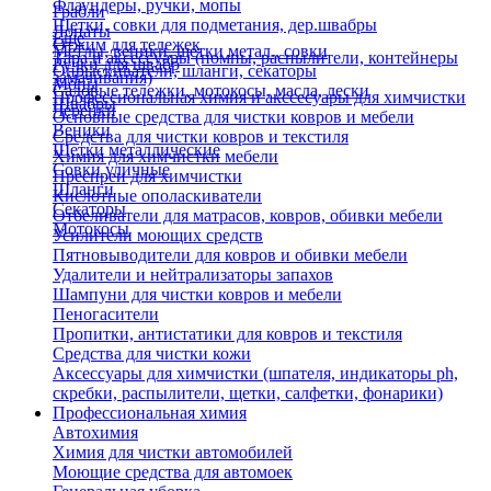
Флаундеры, ручки, мопы
Грабли
Щетки, совки для подметания, дер.швабры
Лопаты
Еще
Отжим для тележек
Метлы, веники, щетки метал., совки
Тара и аксессуары (помпы, распылители, контейнеры
Ручки для швабр
Опрыскиватели, шланги, секаторы
замачивания)
Мопы
Садовые тележки, мотокосы, масла, лески
Профессиональная химия и акссесуары для химчистки
Швабры
Черенки
Основные средства для чистки ковров и мебели
Веники
Средства для чистки ковров и текстиля
Щетки металлические
Химия для химчистки мебели
Совки уличные
Преспреи для химчистки
Шланги
Кислотные ополаскиватели
Секаторы
Отбеливатели для матрасов, ковров, обивки мебели
Мотокосы
Усилители моющих средств
Пятновыводители для ковров и обивки мебели
Удалители и нейтрализаторы запахов
Шампуни для чистки ковров и мебели
Пеногасители
Пропитки, антистатики для ковров и текстиля
Средства для чистки кожи
Аксессуары для химчистки (шпателя, индикаторы ph,
скребки, распылители, щетки, салфетки, фонарики)
Профессиональная химия
Автохимия
Химия для чистки автомобилей
Моющие средства для автомоек