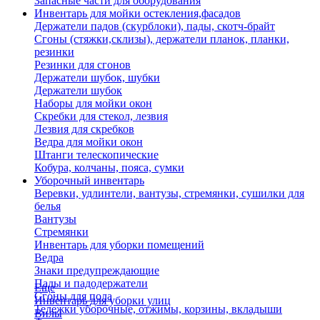
Запасные части для оборудования
Инвентарь для мойки остекления,фасадов
Держатели падов (скурблоки), пады, скотч-брайт
Сгоны (стяжки,склизы), держатели планок, планки,
резинки
Резинки для сгонов
Держатели шубок, шубки
Держатели шубок
Наборы для мойки окон
Скребки для стекол, лезвия
Лезвия для скребков
Ведра для мойки окон
Штанги телескопические
Кобура, колчаны, пояса, сумки
Уборочный инвентарь
Веревки, удлинтели, вантузы, стремянки, сушилки для
белья
Вантузы
Стремянки
Инвентарь для уборки помещений
Ведра
Знаки предупреждающие
Пады и падодержатели
Еще
Сгоны для пола
Инвентарь для уборки улиц
Тележки уборочные, отжимы, корзины, вкладыши
Вилы