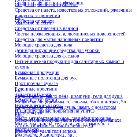
Средства для чистки кофемашин
Средства для чистки туалетов
Средства от налета, известковых отложений, ржавчины
и других загрязнений
Еще
Средства от запаха
Удаление плесени
Средства от плесени в ванной
Чистка нержавеющих, аллюминиевых поверхностей
Средства для мытья напольных покрытий
Моющие средства для пола
Дезинфицирующие средства для уборки
Моющие средства для фасадов
Гигиеническая продукция для санитарных комнат и
кухонь
Бумажная продукция
Бумажные полотенца для рук
Протирочная бумага
Рулонные простыни
Еще
Туалетная бумага
Жидкое мыло, мыло-пена, шампуни, гели для душа
Бумажные салфетки
Жидкое мыло (крем-мыло,гель-мыло)в канистрах, 5л
Гигиенические пакеты
Жидкое мыло, гель для душа, шамп. с дозатором
Индивидуальные покрытия на унитаз
Крем для рук
Еще
Мыло антибактериальное, дезинфицирующее
Освежители воздуха, удалители, блокаторы запаха
Мыло, мыло-пена, гель для душа, шампунь в
Автоматические освежители воздуха
картриджах
Блокаторы, удалители запаха
Мыло-пена в канистрах, 5л
Бытовые освежители воздуха