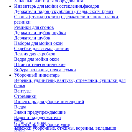
Запасные части для оборудования
Инвентарь для мойки остекления,фасадов
Держатели падов (скурблоки), пады, скотч-брайт
Сгоны (стяжки,склизы), держатели планок, планки,
резинки
Резинки для сгонов
Держатели шубок, шубки
Держатели шубок
Наборы для мойки окон
Скребки для стекол, лезвия
Лезвия для скребков
Ведра для мойки окон
Штанги телескопические
Кобура, колчаны, пояса, сумки
Уборочный инвентарь
Веревки, удлинтели, вантузы, стремянки, сушилки для
белья
Вантузы
Стремянки
Инвентарь для уборки помещений
Ведра
Знаки предупреждающие
Пады и падодержатели
Еще
Сгоны для пола
Инвентарь для уборки улиц
Тележки уборочные, отжимы, корзины, вкладыши
Вилы