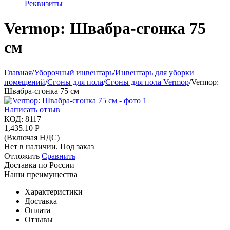
Реквизиты
Vermop: Швабра-сгонка 75
см
Главная
/
Уборочный инвентарь
/
Инвентарь для уборки
помещений
/
Сгоны для пола
/
Сгоны для пола Vermop
/
Vermop:
Швабра-сгонка 75 см
Написать отзыв
КОД:
8117
1,435.10
Р
(Включая НДС)
Нет в наличии. Под заказ
Отложить
Сравнить
Доставка по России
Наши преимущества
Характеристики
Доставка
Оплата
Отзывы