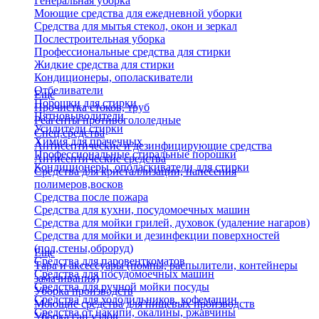
Генеральная уборка
Моющие средства для ежедневной уборки
Средства для мытья стекол, окон и зеркал
Послестроительная уборка
Профессиональные средства для стирки
Жидкие средства для стирки
Кондиционеры, ополаскиватели
Отбеливатели
Еще
Порошки для стирки
Прочистка стоков, труб
Пятновыводители
Реагенты противогололедные
Усилители стирки
Спец.средства
Химия для прачечных
Антисептические и дезинфицирующие средства
Профессиональные стиральные порошки
Антисептические средства
Кондиционеры, ополаскиватели для стирки
Средства для кристаллизации, нанесения
полимеров,восков
Средства после пожара
Средства для кухни, посудомоечных машин
Средства для мойки грилей, духовок (удаление нагаров)
Средства для мойки и дезинфекции поверхностей
(пол,стены,оброруд)
Еще
Средства для паровенткоматов
Тара и аксессуары (помпы, распылители, контейнеры
Средства для посудомоечных машин
замачивания)
Средства для ручной мойки посуды
Уборка производств
Средства для холодильников, кофемашин
Моющие средства для пищевых производств
Средства от накипи, окалины, ржавчины
Уборка сан.узлов