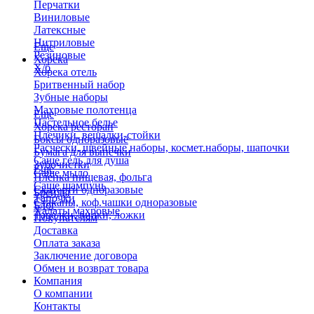
Перчатки
Виниловые
Латексные
Нитриловые
Еще
Резиновые
Хорека
Х/б
Хорека отель
Бритвенный набор
Зубные наборы
Махровые полотенца
Еще
Пастельное белье
Хорека ресторан
Плечики, вешалки-стойки
Боксы одноразовые
Расчески, швейные наборы, космет.наборы, шапочки
Бумага для выпечки
Саше гель для душа
Зубочистки
Еще
Саше мыло
Пленка пищевая, фольга
Саше шампунь
Скатерти одноразовые
Бренды
Тапочки
Стаканы, коф.чашки одноразовые
Блог
Халаты махровые
Тарелки, вилки, ложки
Покупателям
Доставка
Оплата заказа
Заключение договора
Обмен и возврат товара
Компания
О компании
Контакты