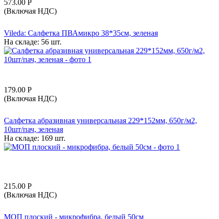
573.00
Р
(Включая НДС)
Vileda: Салфетка ПВАмикро 38*35см, зеленая
На складе:
56 шт.
179.00
Р
(Включая НДС)
Салфетка абразивная универсальная 229*152мм, 650г/м2,
10шт/пач, зеленая
На складе:
169 шт.
215.00
Р
(Включая НДС)
МОП плоский - микрофибра, белый 50см