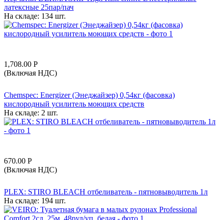
латексные 25пар/пач
На складе:
134 шт.
1,708.00
Р
(Включая НДС)
Chemspec: Energizer (Энеджайзер) 0,54кг (фасовка)
кислородный усилитель моющих средств
На складе:
2 шт.
670.00
Р
(Включая НДС)
PLEX: STIRO BLEACH отбеливатель - пятновыводитель 1л
На складе:
194 шт.