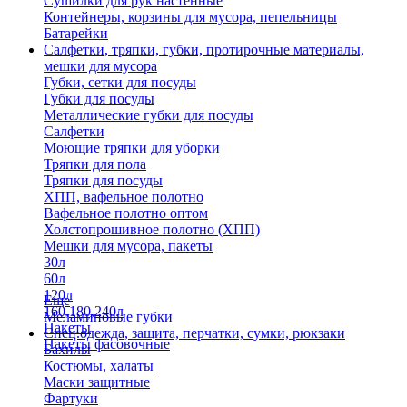
Сушилки для рук настенные
Контейнеры, корзины для мусора, пепельницы
Батарейки
Салфетки, тряпки, губки, протирочные материалы,
мешки для мусора
Губки, сетки для посуды
Губки для посуды
Металлические губки для посуды
Салфетки
Моющие тряпки для уборки
Тряпки для пола
Тряпки для посуды
ХПП, вафельное полотно
Вафельное полотно оптом
Холстопрошивное полотно (ХПП)
Мешки для мусора, пакеты
30л
60л
120л
Еще
160,180,240л
Меламиновые губки
Пакеты
Спец.одежда, защита, перчатки, сумки, рюкзаки
Пакеты фасовочные
Бахилы
Костюмы, халаты
Маски защитные
Фартуки