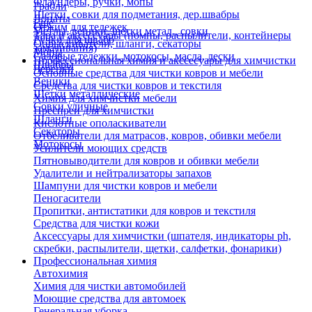
Флаундеры, ручки, мопы
Грабли
Щетки, совки для подметания, дер.швабры
Лопаты
Еще
Отжим для тележек
Метлы, веники, щетки метал., совки
Тара и аксессуары (помпы, распылители, контейнеры
Ручки для швабр
Опрыскиватели, шланги, секаторы
замачивания)
Мопы
Садовые тележки, мотокосы, масла, лески
Профессиональная химия и акссесуары для химчистки
Швабры
Черенки
Основные средства для чистки ковров и мебели
Веники
Средства для чистки ковров и текстиля
Щетки металлические
Химия для химчистки мебели
Совки уличные
Преспреи для химчистки
Шланги
Кислотные ополаскиватели
Секаторы
Отбеливатели для матрасов, ковров, обивки мебели
Мотокосы
Усилители моющих средств
Пятновыводители для ковров и обивки мебели
Удалители и нейтрализаторы запахов
Шампуни для чистки ковров и мебели
Пеногасители
Пропитки, антистатики для ковров и текстиля
Средства для чистки кожи
Аксессуары для химчистки (шпателя, индикаторы ph,
скребки, распылители, щетки, салфетки, фонарики)
Профессиональная химия
Автохимия
Химия для чистки автомобилей
Моющие средства для автомоек
Генеральная уборка