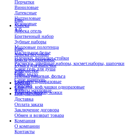
Перчатки
Виниловые
Латексные
Нитриловые
Еще
Резиновые
Хорека
Х/б
Хорека отель
Бритвенный набор
Зубные наборы
Махровые полотенца
Еще
Пастельное белье
Хорека ресторан
Плечики, вешалки-стойки
Боксы одноразовые
Расчески, швейные наборы, космет.наборы, шапочки
Бумага для выпечки
Саше гель для душа
Зубочистки
Еще
Саше мыло
Пленка пищевая, фольга
Саше шампунь
Скатерти одноразовые
Бренды
Тапочки
Стаканы, коф.чашки одноразовые
Блог
Халаты махровые
Тарелки, вилки, ложки
Покупателям
Доставка
Оплата заказа
Заключение договора
Обмен и возврат товара
Компания
О компании
Контакты