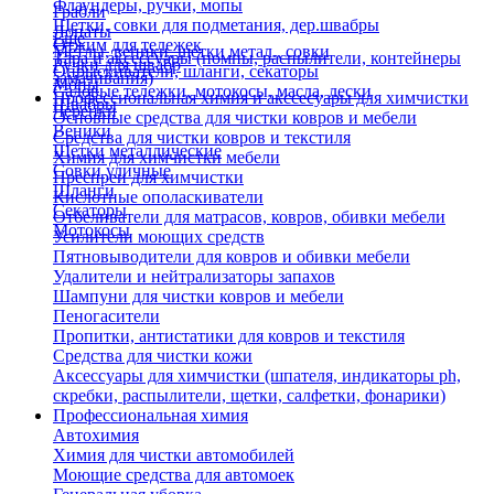
Флаундеры, ручки, мопы
Грабли
Щетки, совки для подметания, дер.швабры
Лопаты
Еще
Отжим для тележек
Метлы, веники, щетки метал., совки
Тара и аксессуары (помпы, распылители, контейнеры
Ручки для швабр
Опрыскиватели, шланги, секаторы
замачивания)
Мопы
Садовые тележки, мотокосы, масла, лески
Профессиональная химия и акссесуары для химчистки
Швабры
Черенки
Основные средства для чистки ковров и мебели
Веники
Средства для чистки ковров и текстиля
Щетки металлические
Химия для химчистки мебели
Совки уличные
Преспреи для химчистки
Шланги
Кислотные ополаскиватели
Секаторы
Отбеливатели для матрасов, ковров, обивки мебели
Мотокосы
Усилители моющих средств
Пятновыводители для ковров и обивки мебели
Удалители и нейтрализаторы запахов
Шампуни для чистки ковров и мебели
Пеногасители
Пропитки, антистатики для ковров и текстиля
Средства для чистки кожи
Аксессуары для химчистки (шпателя, индикаторы ph,
скребки, распылители, щетки, салфетки, фонарики)
Профессиональная химия
Автохимия
Химия для чистки автомобилей
Моющие средства для автомоек