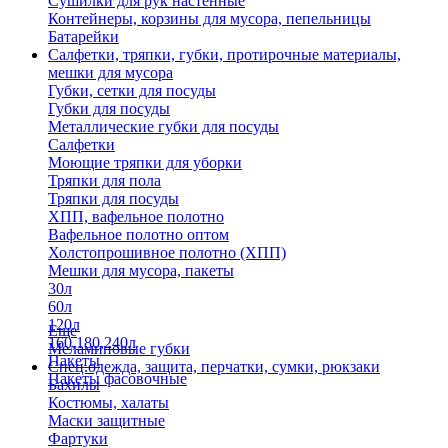
Сушилки для рук настенные
Контейнеры, корзины для мусора, пепельницы
Батарейки
Салфетки, тряпки, губки, протирочные материалы,
мешки для мусора
Губки, сетки для посуды
Губки для посуды
Металлические губки для посуды
Салфетки
Моющие тряпки для уборки
Тряпки для пола
Тряпки для посуды
ХПП, вафельное полотно
Вафельное полотно оптом
Холстопрошивное полотно (ХПП)
Мешки для мусора, пакеты
30л
60л
120л
Еще
160,180,240л
Меламиновые губки
Пакеты
Спец.одежда, защита, перчатки, сумки, рюкзаки
Пакеты фасовочные
Бахилы
Костюмы, халаты
Маски защитные
Фартуки