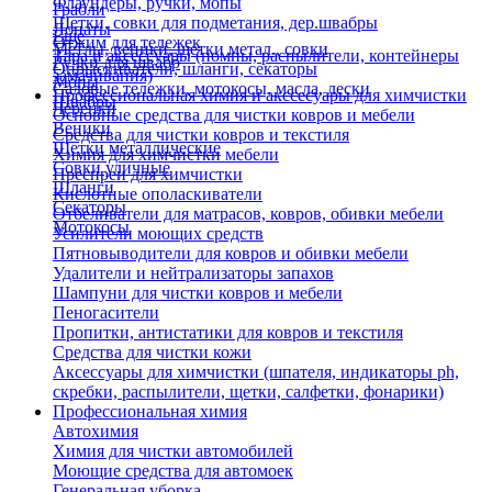
Флаундеры, ручки, мопы
Грабли
Щетки, совки для подметания, дер.швабры
Лопаты
Еще
Отжим для тележек
Метлы, веники, щетки метал., совки
Тара и аксессуары (помпы, распылители, контейнеры
Ручки для швабр
Опрыскиватели, шланги, секаторы
замачивания)
Мопы
Садовые тележки, мотокосы, масла, лески
Профессиональная химия и акссесуары для химчистки
Швабры
Черенки
Основные средства для чистки ковров и мебели
Веники
Средства для чистки ковров и текстиля
Щетки металлические
Химия для химчистки мебели
Совки уличные
Преспреи для химчистки
Шланги
Кислотные ополаскиватели
Секаторы
Отбеливатели для матрасов, ковров, обивки мебели
Мотокосы
Усилители моющих средств
Пятновыводители для ковров и обивки мебели
Удалители и нейтрализаторы запахов
Шампуни для чистки ковров и мебели
Пеногасители
Пропитки, антистатики для ковров и текстиля
Средства для чистки кожи
Аксессуары для химчистки (шпателя, индикаторы ph,
скребки, распылители, щетки, салфетки, фонарики)
Профессиональная химия
Автохимия
Химия для чистки автомобилей
Моющие средства для автомоек
Генеральная уборка