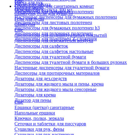
Еще
Паста для рук
Удалители запаха
Оборудование для санитарных комнат
Твердое мыло
Освежители воздуха 300 мл
Диспенсеры для бумажных полотенец
Шампуни, гели для душа,5л
Настенные диспенсеры для бумажных полотенец
Гели для душа
Диспенсеры для листовых полотенец
Шампуни
Диспенсеры для бумажных полотенец h3
Еще
Диспенсеры для рулонных полотенец
Диспенсеры для индивидуальных покрытий
Диспенсеры для полотенец Z-сложения
Диспенсеры для освежителей воздуха
Диспенсеры для салфеток
Диспенсеры для салфеток настольные
Диспенсеры для туалетной бумаги
Диспенсеры для туалетной бумаги в больших рулонах
Настенные диспенсеры для туалетной бумаги
Диспесеры для протирочных материалов
Дозаторы для дез.средств
Дозаторы для жидкого мыла и пены, крема
Дозаторы для жидкого мыла сенсорные
Дозаторы для крема
Дозатор для пены
Еще
Ершики (щетки) санитарные
Напольные ершики
Крючки, полки, зеркала
Сеточки и таблетки для писсуаров
Сушилки для рук, фены
Сушилки для рук настенные