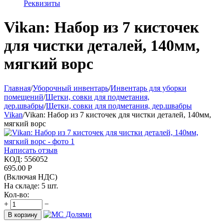
Реквизиты
Vikan: Набор из 7 кисточек
для чистки деталей, 140мм,
мягкий ворс
Главная
/
Уборочный инвентарь
/
Инвентарь для уборки
помещений
/
Щетки, совки для подметания,
дер.швабры
/
Щетки, совки для подметания, дер.швабры
Vikan
/
Vikan: Набор из 7 кисточек для чистки деталей, 140мм,
мягкий ворс
Написать отзыв
КОД:
556052
695.00
Р
(Включая НДС)
На складе:
5 шт.
Кол-во:
+
−
В корзину