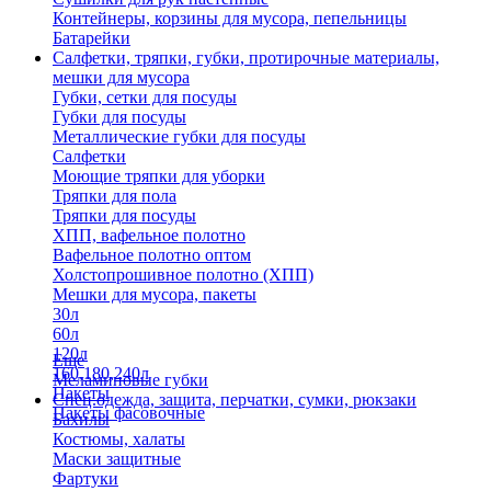
Контейнеры, корзины для мусора, пепельницы
Батарейки
Салфетки, тряпки, губки, протирочные материалы,
мешки для мусора
Губки, сетки для посуды
Губки для посуды
Металлические губки для посуды
Салфетки
Моющие тряпки для уборки
Тряпки для пола
Тряпки для посуды
ХПП, вафельное полотно
Вафельное полотно оптом
Холстопрошивное полотно (ХПП)
Мешки для мусора, пакеты
30л
60л
120л
Еще
160,180,240л
Меламиновые губки
Пакеты
Спец.одежда, защита, перчатки, сумки, рюкзаки
Пакеты фасовочные
Бахилы
Костюмы, халаты
Маски защитные
Фартуки