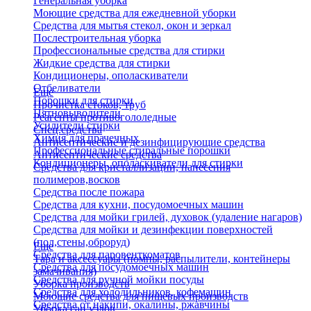
Генеральная уборка
Моющие средства для ежедневной уборки
Средства для мытья стекол, окон и зеркал
Послестроительная уборка
Профессиональные средства для стирки
Жидкие средства для стирки
Кондиционеры, ополаскиватели
Отбеливатели
Еще
Порошки для стирки
Прочистка стоков, труб
Пятновыводители
Реагенты противогололедные
Усилители стирки
Спец.средства
Химия для прачечных
Антисептические и дезинфицирующие средства
Профессиональные стиральные порошки
Антисептические средства
Кондиционеры, ополаскиватели для стирки
Средства для кристаллизации, нанесения
полимеров,восков
Средства после пожара
Средства для кухни, посудомоечных машин
Средства для мойки грилей, духовок (удаление нагаров)
Средства для мойки и дезинфекции поверхностей
(пол,стены,оброруд)
Еще
Средства для паровенткоматов
Тара и аксессуары (помпы, распылители, контейнеры
Средства для посудомоечных машин
замачивания)
Средства для ручной мойки посуды
Уборка производств
Средства для холодильников, кофемашин
Моющие средства для пищевых производств
Средства от накипи, окалины, ржавчины
Уборка сан.узлов