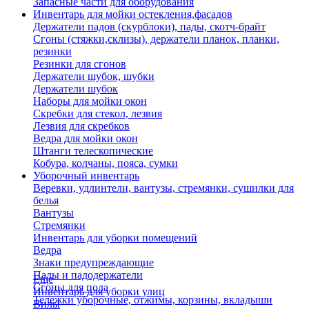
Запасные части для оборудования
Инвентарь для мойки остекления,фасадов
Держатели падов (скурблоки), пады, скотч-брайт
Сгоны (стяжки,склизы), держатели планок, планки,
резинки
Резинки для сгонов
Держатели шубок, шубки
Держатели шубок
Наборы для мойки окон
Скребки для стекол, лезвия
Лезвия для скребков
Ведра для мойки окон
Штанги телескопические
Кобура, колчаны, пояса, сумки
Уборочный инвентарь
Веревки, удлинтели, вантузы, стремянки, сушилки для
белья
Вантузы
Стремянки
Инвентарь для уборки помещений
Ведра
Знаки предупреждающие
Пады и падодержатели
Еще
Сгоны для пола
Инвентарь для уборки улиц
Тележки уборочные, отжимы, корзины, вкладыши
Вилы