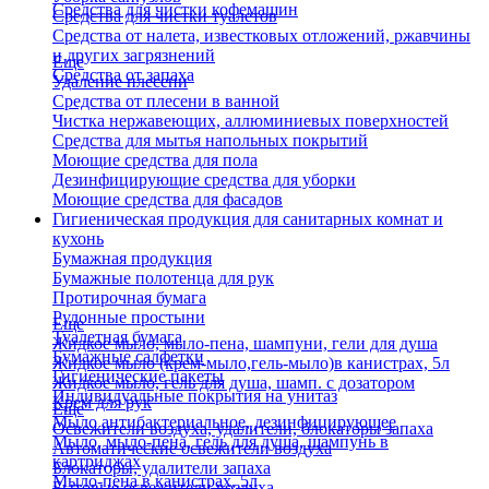
Средства для чистки кофемашин
Средства для чистки туалетов
Средства от налета, известковых отложений, ржавчины
и других загрязнений
Еще
Средства от запаха
Удаление плесени
Средства от плесени в ванной
Чистка нержавеющих, аллюминиевых поверхностей
Средства для мытья напольных покрытий
Моющие средства для пола
Дезинфицирующие средства для уборки
Моющие средства для фасадов
Гигиеническая продукция для санитарных комнат и
кухонь
Бумажная продукция
Бумажные полотенца для рук
Протирочная бумага
Рулонные простыни
Еще
Туалетная бумага
Жидкое мыло, мыло-пена, шампуни, гели для душа
Бумажные салфетки
Жидкое мыло (крем-мыло,гель-мыло)в канистрах, 5л
Гигиенические пакеты
Жидкое мыло, гель для душа, шамп. с дозатором
Индивидуальные покрытия на унитаз
Крем для рук
Еще
Мыло антибактериальное, дезинфицирующее
Освежители воздуха, удалители, блокаторы запаха
Мыло, мыло-пена, гель для душа, шампунь в
Автоматические освежители воздуха
картриджах
Блокаторы, удалители запаха
Мыло-пена в канистрах, 5л
Бытовые освежители воздуха