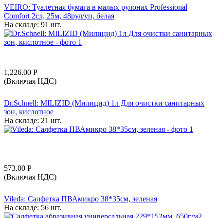
VEIRO: Туалетная бумага в малых рулонах Professional
Comfort 2сл, 25м, 48рул/уп, белая
На складе:
91 шт.
1,226.00
Р
(Включая НДС)
Dr.Schnell: MILIZID (Милицид) 1л Для очистки санитарных
зон, кислотное
На складе:
21 шт.
573.00
Р
(Включая НДС)
Vileda: Салфетка ПВАмикро 38*35см, зеленая
На складе:
56 шт.