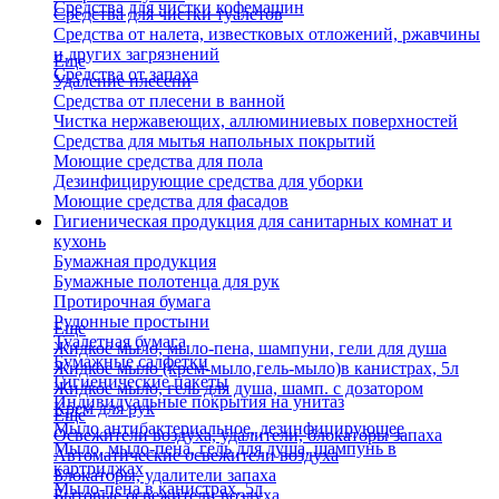
Средства для чистки кофемашин
Средства для чистки туалетов
Средства от налета, известковых отложений, ржавчины
и других загрязнений
Еще
Средства от запаха
Удаление плесени
Средства от плесени в ванной
Чистка нержавеющих, аллюминиевых поверхностей
Средства для мытья напольных покрытий
Моющие средства для пола
Дезинфицирующие средства для уборки
Моющие средства для фасадов
Гигиеническая продукция для санитарных комнат и
кухонь
Бумажная продукция
Бумажные полотенца для рук
Протирочная бумага
Рулонные простыни
Еще
Туалетная бумага
Жидкое мыло, мыло-пена, шампуни, гели для душа
Бумажные салфетки
Жидкое мыло (крем-мыло,гель-мыло)в канистрах, 5л
Гигиенические пакеты
Жидкое мыло, гель для душа, шамп. с дозатором
Индивидуальные покрытия на унитаз
Крем для рук
Еще
Мыло антибактериальное, дезинфицирующее
Освежители воздуха, удалители, блокаторы запаха
Мыло, мыло-пена, гель для душа, шампунь в
Автоматические освежители воздуха
картриджах
Блокаторы, удалители запаха
Мыло-пена в канистрах, 5л
Бытовые освежители воздуха