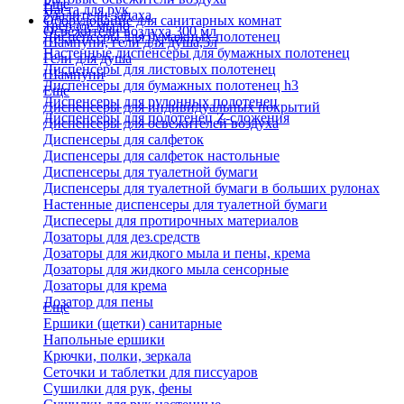
Еще
Паста для рук
Удалители запаха
Оборудование для санитарных комнат
Твердое мыло
Освежители воздуха 300 мл
Диспенсеры для бумажных полотенец
Шампуни, гели для душа,5л
Настенные диспенсеры для бумажных полотенец
Гели для душа
Диспенсеры для листовых полотенец
Шампуни
Диспенсеры для бумажных полотенец h3
Еще
Диспенсеры для рулонных полотенец
Диспенсеры для индивидуальных покрытий
Диспенсеры для полотенец Z-сложения
Диспенсеры для освежителей воздуха
Диспенсеры для салфеток
Диспенсеры для салфеток настольные
Диспенсеры для туалетной бумаги
Диспенсеры для туалетной бумаги в больших рулонах
Настенные диспенсеры для туалетной бумаги
Диспесеры для протирочных материалов
Дозаторы для дез.средств
Дозаторы для жидкого мыла и пены, крема
Дозаторы для жидкого мыла сенсорные
Дозаторы для крема
Дозатор для пены
Еще
Ершики (щетки) санитарные
Напольные ершики
Крючки, полки, зеркала
Сеточки и таблетки для писсуаров
Сушилки для рук, фены