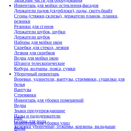
Запасные части для оборудования
Инвентарь для мойки остекления,фасадов
Держатели падов (скурблоки), пады, скотч-брайт
Сгоны (стяжки,склизы), держатели планок, планки,
резинки
Резинки для сгонов
Держатели шубок, шубки
Держатели шубок
Наборы для мойки окон
Скребки для стекол, лезвия
Лезвия для скребков
Ведра для мойки окон
Штанги телескопические
Кобура, колчаны, пояса, сумки
Уборочный инвентарь
Веревки, удлинтели, вантузы, стремянки, сушилки для
белья
Вантузы
Стремянки
Инвентарь для уборки помещений
Ведра
Знаки предупреждающие
Пады и падодержатели
Еще
Сгоны для пола
Инвентарь для уборки улиц
Тележки уборочные, отжимы, корзины, вкладыши
Вилы