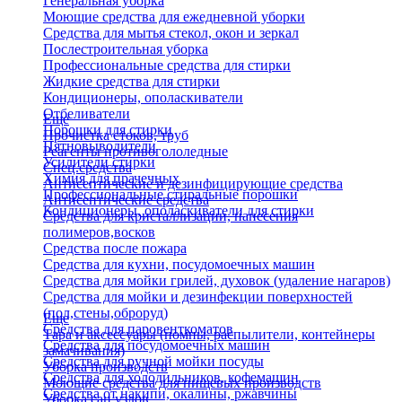
Генеральная уборка
Моющие средства для ежедневной уборки
Средства для мытья стекол, окон и зеркал
Послестроительная уборка
Профессиональные средства для стирки
Жидкие средства для стирки
Кондиционеры, ополаскиватели
Отбеливатели
Еще
Порошки для стирки
Прочистка стоков, труб
Пятновыводители
Реагенты противогололедные
Усилители стирки
Спец.средства
Химия для прачечных
Антисептические и дезинфицирующие средства
Профессиональные стиральные порошки
Антисептические средства
Кондиционеры, ополаскиватели для стирки
Средства для кристаллизации, нанесения
полимеров,восков
Средства после пожара
Средства для кухни, посудомоечных машин
Средства для мойки грилей, духовок (удаление нагаров)
Средства для мойки и дезинфекции поверхностей
(пол,стены,оброруд)
Еще
Средства для паровенткоматов
Тара и аксессуары (помпы, распылители, контейнеры
Средства для посудомоечных машин
замачивания)
Средства для ручной мойки посуды
Уборка производств
Средства для холодильников, кофемашин
Моющие средства для пищевых производств
Средства от накипи, окалины, ржавчины
Уборка сан.узлов