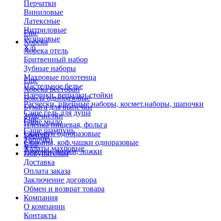
Перчатки
Виниловые
Латексные
Нитриловые
Еще
Резиновые
Хорека
Х/б
Хорека отель
Бритвенный набор
Зубные наборы
Махровые полотенца
Еще
Пастельное белье
Хорека ресторан
Плечики, вешалки-стойки
Боксы одноразовые
Расчески, швейные наборы, космет.наборы, шапочки
Бумага для выпечки
Саше гель для душа
Зубочистки
Еще
Саше мыло
Пленка пищевая, фольга
Саше шампунь
Скатерти одноразовые
Бренды
Тапочки
Стаканы, коф.чашки одноразовые
Блог
Халаты махровые
Тарелки, вилки, ложки
Покупателям
Доставка
Оплата заказа
Заключение договора
Обмен и возврат товара
Компания
О компании
Контакты