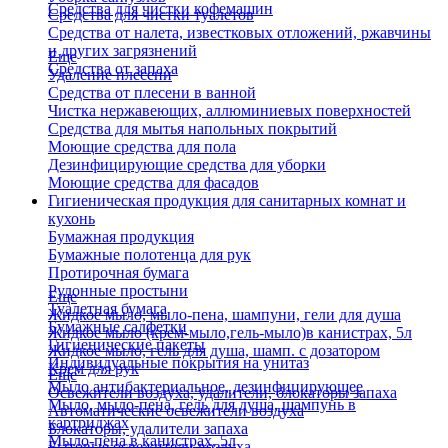
Средства для чистки кофемашин
Средства для чистки туалетов
Средства от налета, известковых отложений, ржавчины
и других загрязнений
Еще
Средства от запаха
Удаление плесени
Средства от плесени в ванной
Чистка нержавеющих, аллюминиевых поверхностей
Средства для мытья напольных покрытий
Моющие средства для пола
Дезинфицирующие средства для уборки
Моющие средства для фасадов
Гигиеническая продукция для санитарных комнат и
кухонь
Бумажная продукция
Бумажные полотенца для рук
Протирочная бумага
Рулонные простыни
Еще
Туалетная бумага
Жидкое мыло, мыло-пена, шампуни, гели для душа
Бумажные салфетки
Жидкое мыло (крем-мыло,гель-мыло)в канистрах, 5л
Гигиенические пакеты
Жидкое мыло, гель для душа, шамп. с дозатором
Индивидуальные покрытия на унитаз
Крем для рук
Еще
Мыло антибактериальное, дезинфицирующее
Освежители воздуха, удалители, блокаторы запаха
Мыло, мыло-пена, гель для душа, шампунь в
Автоматические освежители воздуха
картриджах
Блокаторы, удалители запаха
Мыло-пена в канистрах, 5л
Бытовые освежители воздуха