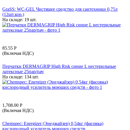
GraSS: WC-GEL Чистящее средство для сантехники 0,75л
(12шт.кор.)
На складе:
19 шт.
85.55
Р
(Включая НДС)
Перчатки DERMAGRIP High Risk синие L нестерильные
латексные 25пар/пач
На складе:
134 шт.
1,708.00
Р
(Включая НДС)
Chemspec: Energizer (Энеджайзер) 0,54кг (фасовка)
кислородный усилитель моющих средств