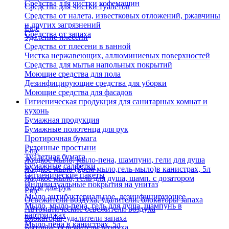
Средства для чистки кофемашин
Средства для чистки туалетов
Средства от налета, известковых отложений, ржавчины
и других загрязнений
Еще
Средства от запаха
Удаление плесени
Средства от плесени в ванной
Чистка нержавеющих, аллюминиевых поверхностей
Средства для мытья напольных покрытий
Моющие средства для пола
Дезинфицирующие средства для уборки
Моющие средства для фасадов
Гигиеническая продукция для санитарных комнат и
кухонь
Бумажная продукция
Бумажные полотенца для рук
Протирочная бумага
Рулонные простыни
Еще
Туалетная бумага
Жидкое мыло, мыло-пена, шампуни, гели для душа
Бумажные салфетки
Жидкое мыло (крем-мыло,гель-мыло)в канистрах, 5л
Гигиенические пакеты
Жидкое мыло, гель для душа, шамп. с дозатором
Индивидуальные покрытия на унитаз
Крем для рук
Еще
Мыло антибактериальное, дезинфицирующее
Освежители воздуха, удалители, блокаторы запаха
Мыло, мыло-пена, гель для душа, шампунь в
Автоматические освежители воздуха
картриджах
Блокаторы, удалители запаха
Мыло-пена в канистрах, 5л
Бытовые освежители воздуха