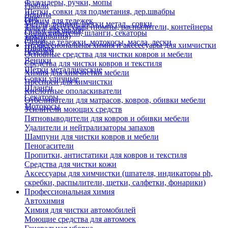
Флаундеры, ручки, мопы
Грабли
Щетки, совки для подметания, дер.швабры
Лопаты
Еще
Отжим для тележек
Метлы, веники, щетки метал., совки
Тара и аксессуары (помпы, распылители, контейнеры
Ручки для швабр
Опрыскиватели, шланги, секаторы
замачивания)
Мопы
Садовые тележки, мотокосы, масла, лески
Профессиональная химия и акссесуары для химчистки
Швабры
Черенки
Основные средства для чистки ковров и мебели
Веники
Средства для чистки ковров и текстиля
Щетки металлические
Химия для химчистки мебели
Совки уличные
Преспреи для химчистки
Шланги
Кислотные ополаскиватели
Секаторы
Отбеливатели для матрасов, ковров, обивки мебели
Мотокосы
Усилители моющих средств
Пятновыводители для ковров и обивки мебели
Удалители и нейтрализаторы запахов
Шампуни для чистки ковров и мебели
Пеногасители
Пропитки, антистатики для ковров и текстиля
Средства для чистки кожи
Аксессуары для химчистки (шпателя, индикаторы ph,
скребки, распылители, щетки, салфетки, фонарики)
Профессиональная химия
Автохимия
Химия для чистки автомобилей
Моющие средства для автомоек