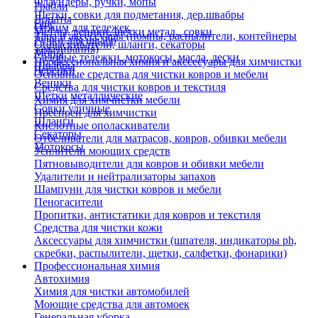
Флаундеры, ручки, мопы
Грабли
Щетки, совки для подметания, дер.швабры
Лопаты
Еще
Отжим для тележек
Метлы, веники, щетки метал., совки
Тара и аксессуары (помпы, распылители, контейнеры
Ручки для швабр
Опрыскиватели, шланги, секаторы
замачивания)
Мопы
Садовые тележки, мотокосы, масла, лески
Профессиональная химия и акссесуары для химчистки
Швабры
Черенки
Основные средства для чистки ковров и мебели
Веники
Средства для чистки ковров и текстиля
Щетки металлические
Химия для химчистки мебели
Совки уличные
Преспреи для химчистки
Шланги
Кислотные ополаскиватели
Секаторы
Отбеливатели для матрасов, ковров, обивки мебели
Мотокосы
Усилители моющих средств
Пятновыводители для ковров и обивки мебели
Удалители и нейтрализаторы запахов
Шампуни для чистки ковров и мебели
Пеногасители
Пропитки, антистатики для ковров и текстиля
Средства для чистки кожи
Аксессуары для химчистки (шпателя, индикаторы ph,
скребки, распылители, щетки, салфетки, фонарики)
Профессиональная химия
Автохимия
Химия для чистки автомобилей
Моющие средства для автомоек
Генеральная уборка