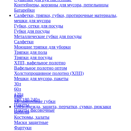
Контейнеры, корзины для мусора, пепельницы
Батарейки
Салфетки, тряпки, губки, протирочные материалы,
мешки для мусора
Губки, сетки для посуды
Губки для посуды
Металлические губки для посуды
Салфетки
Моющие тряпки для уборки
Тряпки для пола
Тряпки для посуды
ХПП, вафельное полотно
Вафельное полотно оптом
Холстопрошивное полотно (ХПП)
Мешки для мусора, пакеты
30л
60л
120л
Еще
160,180,240л
Меламиновые губки
Пакеты
Спец.одежда, защита, перчатки, сумки, рюкзаки
Пакеты фасовочные
Бахилы
Костюмы, халаты
Маски защитные
Фартуки