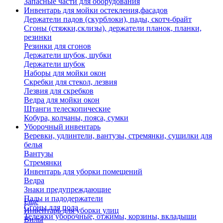
Запасные части для оборудования
Инвентарь для мойки остекления,фасадов
Держатели падов (скурблоки), пады, скотч-брайт
Сгоны (стяжки,склизы), держатели планок, планки,
резинки
Резинки для сгонов
Держатели шубок, шубки
Держатели шубок
Наборы для мойки окон
Скребки для стекол, лезвия
Лезвия для скребков
Ведра для мойки окон
Штанги телескопические
Кобура, колчаны, пояса, сумки
Уборочный инвентарь
Веревки, удлинтели, вантузы, стремянки, сушилки для
белья
Вантузы
Стремянки
Инвентарь для уборки помещений
Ведра
Знаки предупреждающие
Пады и падодержатели
Еще
Сгоны для пола
Инвентарь для уборки улиц
Тележки уборочные, отжимы, корзины, вкладыши
Вилы