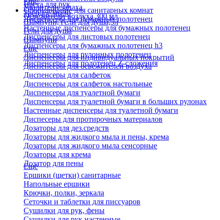
Еще
Паста для рук
Удалители запаха
Оборудование для санитарных комнат
Твердое мыло
Освежители воздуха 300 мл
Диспенсеры для бумажных полотенец
Шампуни, гели для душа,5л
Настенные диспенсеры для бумажных полотенец
Гели для душа
Диспенсеры для листовых полотенец
Шампуни
Диспенсеры для бумажных полотенец h3
Еще
Диспенсеры для рулонных полотенец
Диспенсеры для индивидуальных покрытий
Диспенсеры для полотенец Z-сложения
Диспенсеры для освежителей воздуха
Диспенсеры для салфеток
Диспенсеры для салфеток настольные
Диспенсеры для туалетной бумаги
Диспенсеры для туалетной бумаги в больших рулонах
Настенные диспенсеры для туалетной бумаги
Диспесеры для протирочных материалов
Дозаторы для дез.средств
Дозаторы для жидкого мыла и пены, крема
Дозаторы для жидкого мыла сенсорные
Дозаторы для крема
Дозатор для пены
Еще
Ершики (щетки) санитарные
Напольные ершики
Крючки, полки, зеркала
Сеточки и таблетки для писсуаров
Сушилки для рук, фены
Сушилки для рук настенные