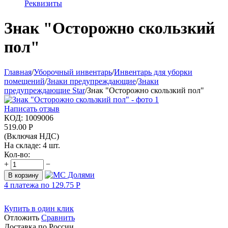
Реквизиты
Знак "Осторожно скользкий
пол"
Главная
/
Уборочный инвентарь
/
Инвентарь для уборки
помещений
/
Знаки предупреждающие
/
Знаки
предупреждающие Star
/
Знак "Осторожно скользкий пол"
Написать отзыв
КОД:
1009006
519.00
Р
(Включая НДС)
На складе:
4 шт.
Кол-во:
+
−
В корзину
4 платежа по
129.75
Р
Купить в один клик
Отложить
Сравнить
Доставка по России