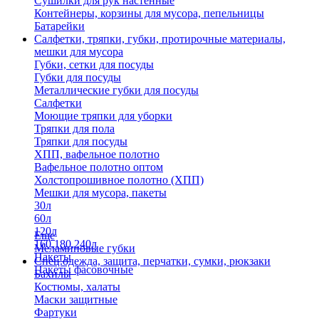
Сушилки для рук настенные
Контейнеры, корзины для мусора, пепельницы
Батарейки
Салфетки, тряпки, губки, протирочные материалы,
мешки для мусора
Губки, сетки для посуды
Губки для посуды
Металлические губки для посуды
Салфетки
Моющие тряпки для уборки
Тряпки для пола
Тряпки для посуды
ХПП, вафельное полотно
Вафельное полотно оптом
Холстопрошивное полотно (ХПП)
Мешки для мусора, пакеты
30л
60л
120л
Еще
160,180,240л
Меламиновые губки
Пакеты
Спец.одежда, защита, перчатки, сумки, рюкзаки
Пакеты фасовочные
Бахилы
Костюмы, халаты
Маски защитные
Фартуки