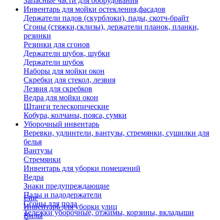
Запасные части для оборудования
Инвентарь для мойки остекления,фасадов
Держатели падов (скурблоки), пады, скотч-брайт
Сгоны (стяжки,склизы), держатели планок, планки,
резинки
Резинки для сгонов
Держатели шубок, шубки
Держатели шубок
Наборы для мойки окон
Скребки для стекол, лезвия
Лезвия для скребков
Ведра для мойки окон
Штанги телескопические
Кобура, колчаны, пояса, сумки
Уборочный инвентарь
Веревки, удлинтели, вантузы, стремянки, сушилки для
белья
Вантузы
Стремянки
Инвентарь для уборки помещений
Ведра
Знаки предупреждающие
Пады и падодержатели
Еще
Сгоны для пола
Инвентарь для уборки улиц
Тележки уборочные, отжимы, корзины, вкладыши
Вилы